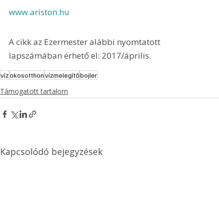
www.ariston.hu
A cikk az Ezermester alábbi nyomtatott 
lapszámában érhető el: 2017/április.
víz
okosotthon
vízmelegítő
bojler
Támogatott tartalom
Kapcsolódó bejegyzések