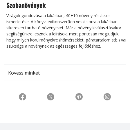
Szobanövények
Virágok gondozása a lakásban, 40+10 növény részletes
ismertetése! A könyv lexikonszerűen veszi sorra a lakásban
s
sikeresen tart­ha­tó növényeket. Már a növény kiválasztásakor
h
segítségünkre lesznek a leírások, mert pontosan megtudjuk,
k
hogy milyen körülményekre (hőmérséklet, páratartalom stb.) van
szüksége a növénynek az egészséges fejlődéshez.
t
Kövess minket