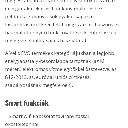
meg. Az alkalmazás konkrét javaslatokat is ad az 
energiatakarékos és hatékony működéshez, 
például a zuhanyzások gyakoriságának 
kiszámításával. Ezen felül még számos, hasznos és 
használatkönnyítő funkcióval teszi komfortossá a 
meleg víz előállítását és használatát.
A Velis EVO termékek kategóriájukban a legjobb 
energiaosztály-besorolásba tartoznak (az M 
méretű elektromos vízmelegítőkkel összevetve, az 
812/2013. sz. európai uniós címkézési 
szabályozásnak megfelelően).
Smart funkciók
– Smart wifi kapcsolat távirányítással, 
okostelefonnal.