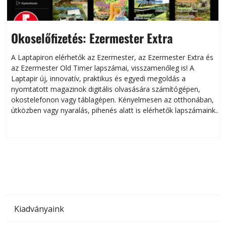
Okoselőfizetés: Ezermester Extra
A Laptapiron elérhetők az Ezermester, az Ezermester Extra és
az Ezermester Old Timer lapszámai, visszamenőleg is! A
Laptapir új, innovatív, praktikus és egyedi megoldás a
L
nyomtatott magazinok digitális olvasására számítógépen,
okostelefonon vagy táblagépen. Kényelmesen az otthonában,
útközben vagy nyaralás, pihenés alatt is elérhetők lapszámaink.
ú
Bárhol, bármikor, akár külföldön élve vagy dolgozva is
B
olvashatók az Ezermester lapszámai. A Laptapir kényelmes
megoldás, mert: – t
Kiadványaink