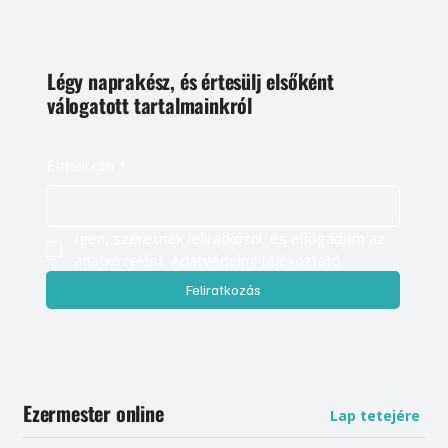
Légy naprakész, és értesülj elsőként
válogatott tartalmainkról
E-mail cím
*
Igen, szeretnék feliratkozni, és elfogadom az 
adatkezelést. 
Adatvédelmi tájékoztató
Feliratkozás
Ezermester online
Lap tetejére