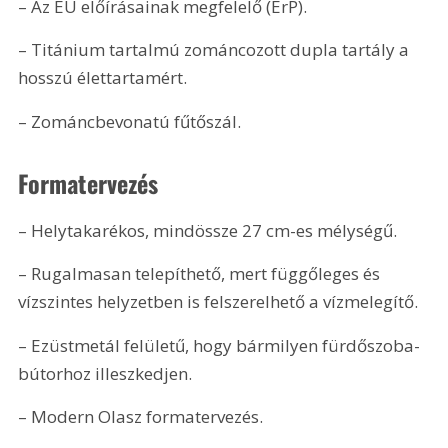
– Az EU előírásainak megfelelő (ErP).
– Titánium tartalmú zománcozott dupla tartály a 
hosszú élettartamért.
– Zománcbevonatú fűtőszál.
Formatervezés
– Helytakarékos, mindössze 27 cm-es mélységű.
– Rugalmasan telepíthető, mert függőleges és 
vízszintes helyzetben is felszerelhető a vízmelegítő.
– Ezüstmetál felületű, hogy bármilyen fürdőszoba-
bútorhoz illeszkedjen.
– Modern Olasz formatervezés.