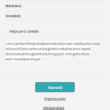
Barkács
Vonalzó
Népszerű címkék
szerszám
kert
felújítás
lakberendezés
kreatív ötlet
barkácsolás
bútor
víz
fűtés
szerkesztőség
elektronika
hasznos tippek
dísznövény
hőszigetelés
tető
megújuló energia
tisztítás
kerti munka
beton
nyár
Kapcsolat
Impresszum
Médiaajánlat