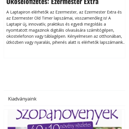
Okoselőfizetés: Ezermester Extra
A Laptapiron elérhetők az Ezermester, az Ezermester Extra és
az Ezermester Old Timer lapszámai, visszamenőleg is! A
Laptapir új, innovatív, praktikus és egyedi megoldás a
L
nyomtatott magazinok digitális olvasására számítógépen,
okostelefonon vagy táblagépen. Kényelmesen az otthonában,
útközben vagy nyaralás, pihenés alatt is elérhetők lapszámaink.
ú
Bárhol, bármikor, akár külföldön élve vagy dolgozva is
B
olvashatók az Ezermester lapszámai. A Laptapir kényelmes
megoldás, mert: – t
Kiadványaink