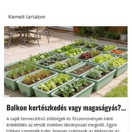
Kiemelt tartalom
Balkon kertészkedés vagy magaságyás?
Helytakarékos kertészkedés
A saját termesztésű zöldségek és fűszernövények iránti
érdeklődés az elmúlt években látványosan megnőtt. Egyre
többen szeretnék tudni, honnan származik az élelmiszer az
l