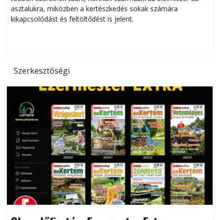
asztalukra, miközben a kertészkedés sokak számára
kikapcsolódást és feltöltődést is jelent.
é
d
Szerkesztőségi