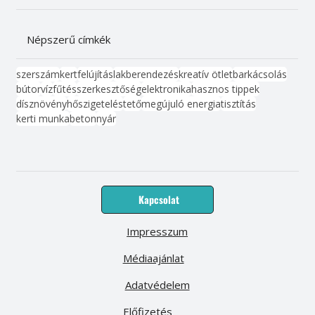
Népszerű címkék
szerszám
kert
felújítás
lakberendezés
kreatív ötlet
barkácsolás
bútor
víz
fűtés
szerkesztőség
elektronika
hasznos tippek
dísznövény
hőszigetelés
tető
megújuló energia
tisztítás
kerti munka
beton
nyár
Kapcsolat
Impresszum
Médiaajánlat
Adatvédelem
Előfizetés