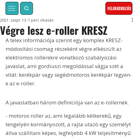
FELIRATKOZÁS
2021. szept. 13.
1 perc olvasás
Végre lesz e-roller KRESZ
A telex információja szerint egy komplex KRESZ-
módosítási csomag részeként végre elkészült az 
elektromos rollerekre vonatkozó szabályozási 
javaslat, ami gordiuszi megoldással vágja szét a 
vitát: kerékpár vagy segédmotoros kerékpár legyen-
e az e-roller.
A javaslatban három definíciója van az e-rollernek.
- motoros roller az, ami legalább kétkerekű, egy 
tengelyén kormányozott, a rajta utazó egy személyt 
állva szállítani képes, legfeljebb 4 kW teljesítményű 