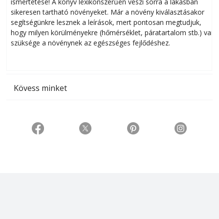
ismertetése! A könyv lexikonszerűen veszi sorra a lakásban
s
sikeresen tart­ha­tó növényeket. Már a növény kiválasztásakor
h
segítségünkre lesznek a leírások, mert pontosan megtudjuk,
k
hogy milyen körülményekre (hőmérséklet, páratartalom stb.) van
szüksége a növénynek az egészséges fejlődéshez.
t
Kövess minket