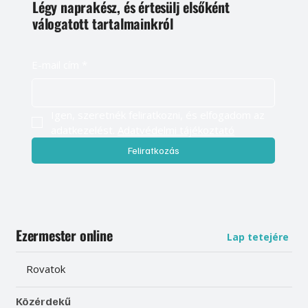
Légy naprakész, és értesülj elsőként
válogatott tartalmainkról
E-mail cím
*
Igen, szeretnék feliratkozni, és elfogadom az 
adatkezelést. 
Adatvédelmi tájékoztató
Feliratkozás
Ezermester online
Lap tetejére
Rovatok
Közérdekű