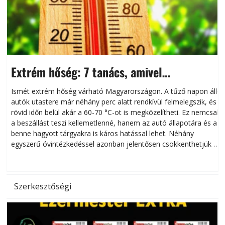
Extrém hőség: 7 tanács, amivel
megóvhatjuk autónkat a nyári károktól
Ismét extrém hőség várható Magyarországon. A tűző napon álló
autók utastere már néhány perc alatt rendkívül felmelegszik, és
rövid időn belül akár a 60-70 °C-ot is megközelítheti. Ez nemcsak
n
a beszállást teszi kellemetlenné, hanem az autó állapotára és a
benne hagyott tárgyakra is káros hatással lehet. Néhány
egyszerű óvintézkedéssel azonban jelentősen csökkenthetjük a
hőség káros hatásait.
l
Szerkesztőségi