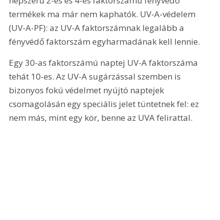
népszerű 2-es és 4-es faktorszámú fényvédő 
termékek ma már nem kaphatók. UV-A-védelem 
(UV-A-PF): az UV-A faktorszámnak legalább a 
fényvédő faktorszám egyharmadának kell lennie.
Egy 30-as faktorszámú naptej UV-A faktorszáma 
tehát 10-es. Az UV-A sugárzással szemben is 
bizonyos fokú védelmet nyújtó naptejek 
csomagolásán egy speciális jelet tüntetnek fel: ez 
nem más, mint egy kör, benne az UVA felirattal.