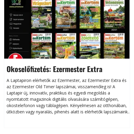
Okoselőfizetés: Ezermester Extra
A Laptapiron elérhetők az Ezermester, az Ezermester Extra és
az Ezermester Old Timer lapszámai, visszamenőleg is! A
Laptapir új, innovatív, praktikus és egyedi megoldás a
L
nyomtatott magazinok digitális olvasására számítógépen,
okostelefonon vagy táblagépen. Kényelmesen az otthonában,
útközben vagy nyaralás, pihenés alatt is elérhetők lapszámaink.
ú
Bárhol, bármikor, akár külföldön élve vagy dolgozva is
B
olvashatók az Ezermester lapszámai. A Laptapir kényelmes
megoldás, mert: – t