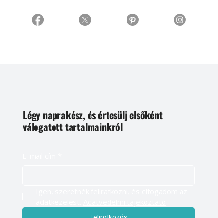
Légy naprakész, és értesülj elsőként
válogatott tartalmainkról
E-mail cím
*
Igen, szeretnék feliratkozni, és elfogadom az 
adatkezelést. 
Adatvédelmi tájékoztató
Feliratkozás