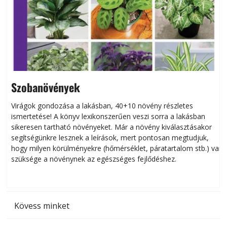
Szobanövények
Virágok gondozása a lakásban, 40+10 növény részletes
ismertetése! A könyv lexikonszerűen veszi sorra a lakásban
s
sikeresen tart­ha­tó növényeket. Már a növény kiválasztásakor
h
segítségünkre lesznek a leírások, mert pontosan megtudjuk,
k
hogy milyen körülményekre (hőmérséklet, páratartalom stb.) van
szüksége a növénynek az egészséges fejlődéshez.
t
Kövess minket