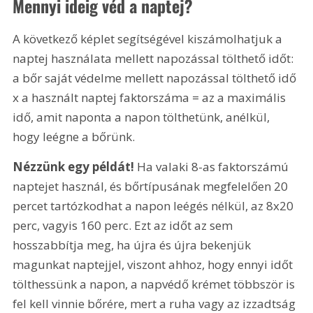
Mennyi ideig véd a naptej?
A következő képlet segítségével kiszámolhatjuk a 
naptej használata mellett napozással tölthető időt: 
a bőr saját védelme mellett napozással tölthető idő 
x a használt naptej faktorszáma = az a maximális 
idő, amit naponta a napon tölthetünk, anélkül, 
hogy leégne a bőrünk.
Nézzünk egy példát! 
Ha valaki 8-as faktorszámú 
naptejet használ, és bőrtípusának megfelelően 20 
percet tartózkodhat a napon leégés nélkül, az 8x20 
perc, vagyis 160 perc. Ezt az időt az sem 
hosszabbítja meg, ha újra és újra bekenjük 
magunkat naptejjel, viszont ahhoz, hogy ennyi időt 
tölthessünk a napon, a napvédő krémet többször is 
fel kell vinnie bőrére, mert a ruha vagy az izzadtság 