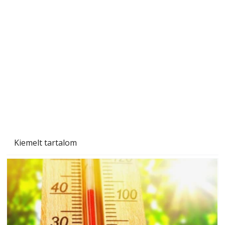
Gyerekek napvédelme – mire figyeljünk a
legkisebbeknél?
Kiemelt tartalom