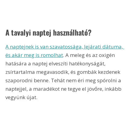
A tavalyi naptej használható?
A naptejnek is van szavatossága, lejárati dátuma, 
és akár meg is romolhat
. A meleg és az oxigén 
hatására a naptej elveszíti hatékonyságát, 
zsírtartalma megavasodik, és gombák kezdenek 
szaporodni benne. Tehát nem éri meg spórolni a 
naptejjel, a maradékot ne tegye el jövőre, inkább 
vegyünk újat.