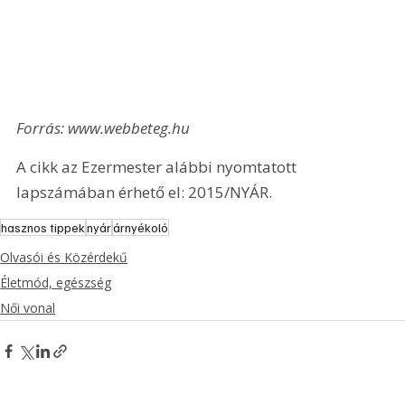
Forrás: www.webbeteg.hu
A cikk az Ezermester alábbi nyomtatott 
lapszámában érhető el: 2015/NYÁR.
hasznos tippek
nyár
árnyékoló
Olvasói és Közérdekű
Életmód, egészség
Női vonal