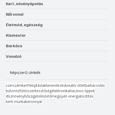
Kert, növényápolás
Női vonal
Életmód, egészség
Kismester
Barkács
Vonalzó
Népszerű címkék
szerszám
kert
felújítás
lakberendezés
kreatív ötlet
barkácsolás
bútor
víz
fűtés
szerkesztőség
elektronika
hasznos tippek
dísznövény
hőszigetelés
tető
megújuló energia
tisztítás
kerti munka
beton
nyár