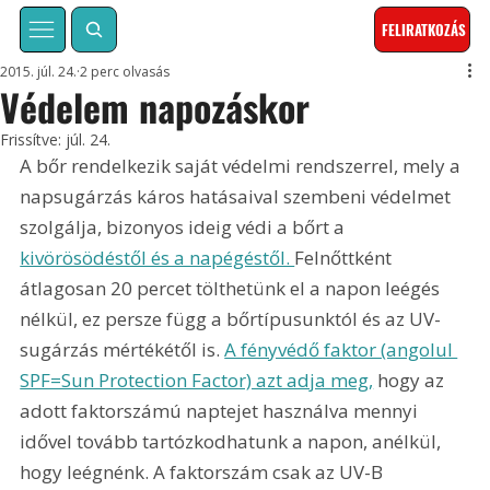
FELIRATKOZÁS
2015. júl. 24.
2 perc olvasás
Védelem napozáskor
Frissítve:
júl. 24.
A bőr rendelkezik saját védelmi rendszerrel, mely a 
napsugárzás káros hatásaival szembeni védelmet 
szolgálja, bizonyos ideig védi a bőrt a 
kivörösödéstől és a napégéstől. 
Felnőttként 
átlagosan 20 percet tölthetünk el a napon leégés 
nélkül, ez persze függ a bőrtípusunktól és az UV-
sugárzás mértékétől is. 
A fényvédő faktor (angolul 
SPF=Sun Protection Factor) azt adja meg,
 hogy az 
adott faktorszámú naptejet használva mennyi 
idővel tovább tartózkodhatunk a napon, anélkül, 
hogy leégnénk. A faktorszám csak az UV-B 