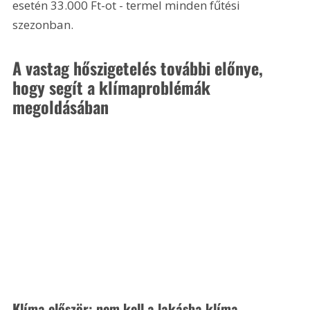
esetén 33.000 Ft-ot - termel minden fűtési 
szezonban. 
A vastag hőszigetelés további előnye, 
hogy segít a klímaproblémák 
megoldásában
Klíma először: nem kell a lakásba klíma