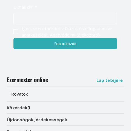
E-mail cím
*
Igen, szeretnék feliratkozni, és elfogadom az 
adatkezelést. 
Adatvédelmi tájékoztató
Feliratkozás
Ezermester online
Lap tetejére
Rovatok
Közérdekű
Újdonságok, érdekességek