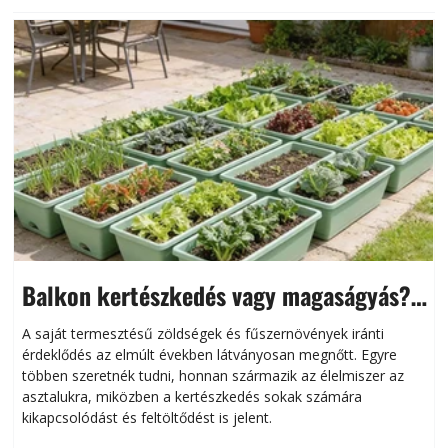
Balkon kertészkedés vagy magaságyás?
Helytakarékos kertészkedés
A saját termesztésű zöldségek és fűszernövények iránti
érdeklődés az elmúlt években látványosan megnőtt. Egyre
többen szeretnék tudni, honnan származik az élelmiszer az
l
asztalukra, miközben a kertészkedés sokak számára
kikapcsolódást és feltöltődést is jelent.
é