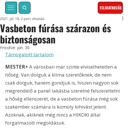
FELIRATKOZÁS
2021. júl. 18.
2 perc olvasás
Vasbeton fúrása szárazon és
biztonságosan
Frissítve:
jún. 30.
Támogatott tartalom
MESTER+
 A városban már szinte elviselhetetlen a 
hőség. Van dolguk a klíma szerelőknek, de nem 
csak dolguk, hanem gondjuk is, hiszen nagyon sok 
megrendelő a panel lakásba szeretné felszereltetni 
a hőség ellenszerét, de a vasbeton fúrása még sok 
szakember számára is komoly kihívást jelent. 
Azoknak, akiknek még nincs a HIKOKI által 
forgalmazott megoldásuk.