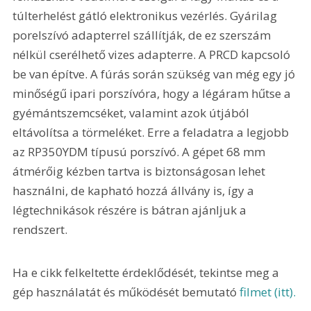
túlterhelést gátló elektronikus vezérlés. Gyárilag 
porelszívó adapterrel szállítják, de ez szerszám 
nélkül cserélhető vizes adapterre. A PRCD kapcsoló 
be van építve. A fúrás során szükség van még egy jó 
minőségű ipari porszívóra, hogy a légáram hűtse a 
gyémántszemcséket, valamint azok útjából 
eltávolítsa a törmeléket. Erre a feladatra a legjobb 
az RP350YDM típusú porszívó. A gépet 68 mm 
átmérőig kézben tartva is biztonságosan lehet 
használni, de kapható hozzá állvány is, így a 
légtechnikások részére is bátran ajánljuk a 
rendszert.
Ha e cikk felkeltette érdeklődését, tekintse meg a 
gép használatát és működését bemutató 
filmet (itt).