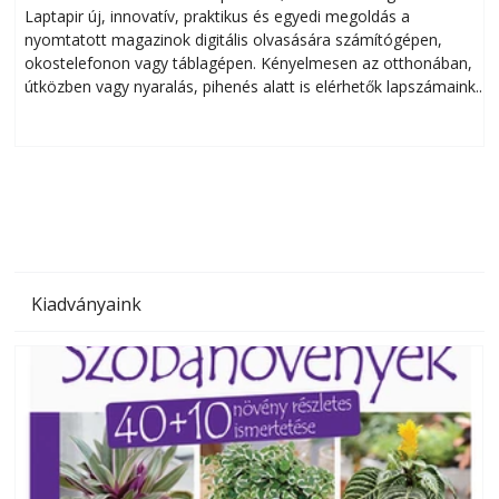
Laptapir új, innovatív, praktikus és egyedi megoldás a
L
nyomtatott magazinok digitális olvasására számítógépen,
okostelefonon vagy táblagépen. Kényelmesen az otthonában,
útközben vagy nyaralás, pihenés alatt is elérhetők lapszámaink.
ú
Bárhol, bármikor, akár külföldön élve vagy dolgozva is
B
olvashatók az Ezermester lapszámai. A Laptapir kényelmes
megoldás, mert: – t
Kiadványaink