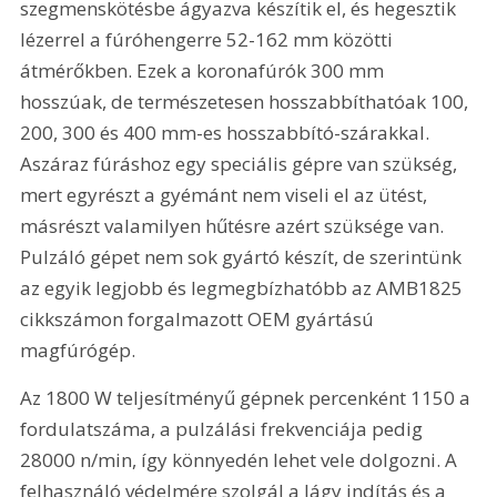
szegmenskötésbe ágyazva készítik el, és hegesztik 
lézerrel a fúróhengerre 52-162 mm közötti 
átmérőkben. Ezek a koronafúrók 300 mm 
hosszúak, de természetesen hosszabbíthatóak 100, 
200, 300 és 400 mm-es hosszabbító-szárakkal. 
Aszáraz fúráshoz egy speciális gépre van szükség, 
mert egyrészt a gyémánt nem viseli el az ütést, 
másrészt valamilyen hűtésre azért szüksége van. 
Pulzáló gépet nem sok gyártó készít, de szerintünk 
az egyik legjobb és legmegbízhatóbb az AMB1825 
cikkszámon forgalmazott OEM gyártású 
magfúrógép.
Az 1800 W teljesítményű gépnek percenként 1150 a 
fordulatszáma, a pulzálási frekvenciája pedig 
28000 n/min, így könnyedén lehet vele dolgozni. A 
felhasználó védelmére szolgál a lágy indítás és a 