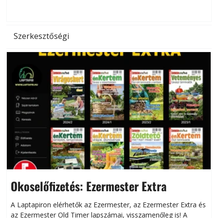
d
Szerkesztőségi
Okoselőfizetés: Ezermester Extra
A Laptapiron elérhetők az Ezermester, az Ezermester Extra és
az Ezermester Old Timer lapszámai, visszamenőleg is! A