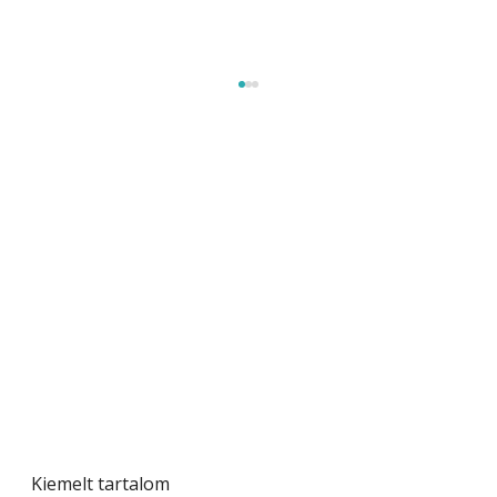
Tiszta homlokzat éveken át
Kiemelt tartalom