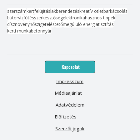
szerszám
kert
felújítás
lakberendezés
kreatív ötlet
barkácsolás
bútor
víz
fűtés
szerkesztőség
elektronika
hasznos tippek
dísznövény
hőszigetelés
tető
megújuló energia
tisztítás
kerti munka
beton
nyár
Kapcsolat
Impresszum
Médiaajánlat
Adatvédelem
Előfizetés
Szerzői jogok