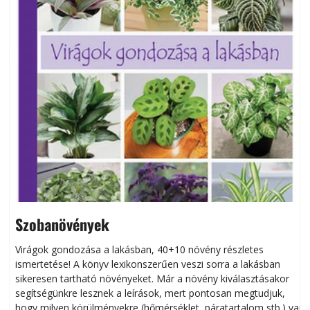
Szobanövények
Virágok gondozása a lakásban, 40+10 növény részletes
ismertetése! A könyv lexikonszerűen veszi sorra a lakásban
s
sikeresen tart­ha­tó növényeket. Már a növény kiválasztásakor
h
segítségünkre lesznek a leírások, mert pontosan megtudjuk,
k
hogy milyen körülményekre (hőmérséklet, páratartalom stb.) van