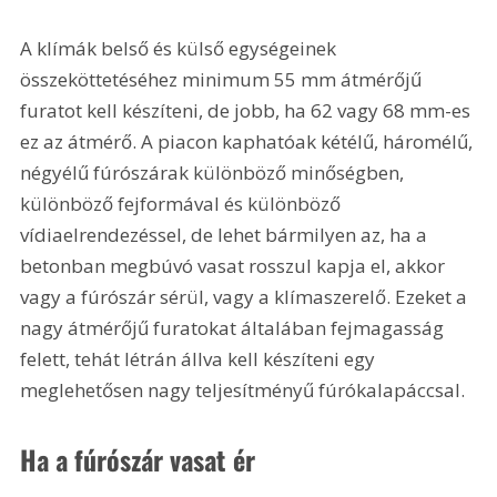
A klímák belső és külső egységeinek 
összeköttetéséhez minimum 55 mm átmérőjű 
furatot kell készíteni, de jobb, ha 62 vagy 68 mm-es 
ez az átmérő. A piacon kaphatóak kétélű, háromélű, 
négyélű fúrószárak különböző minőségben, 
különböző fejformával és különböző 
vídiaelrendezéssel, de lehet bármilyen az, ha a 
betonban megbúvó vasat rosszul kapja el, akkor 
vagy a fúrószár sérül, vagy a klímaszerelő. Ezeket a 
nagy átmérőjű furatokat általában fejmagasság 
felett, tehát létrán állva kell készíteni egy 
meglehetősen nagy teljesítményű fúrókalapáccsal.
Ha a fúrószár vasat ér