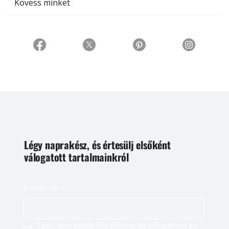
Kövess minket
Légy naprakész, és értesülj elsőként
válogatott tartalmainkról
E-mail cím
*
Igen, szeretnék feliratkozni, és elfogadom az 