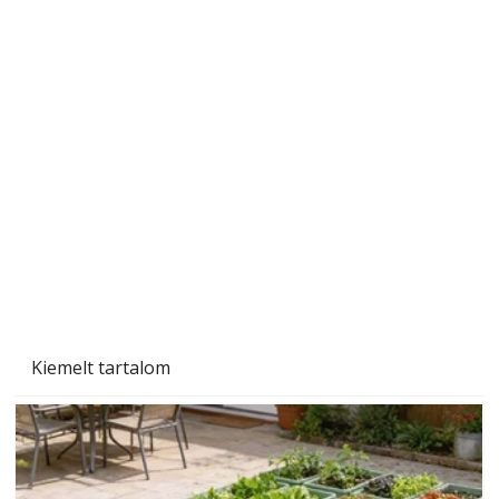
Beton járdalap készítése és lerakása – gyári
és saját készítésű megoldások
Kiemelt tartalom