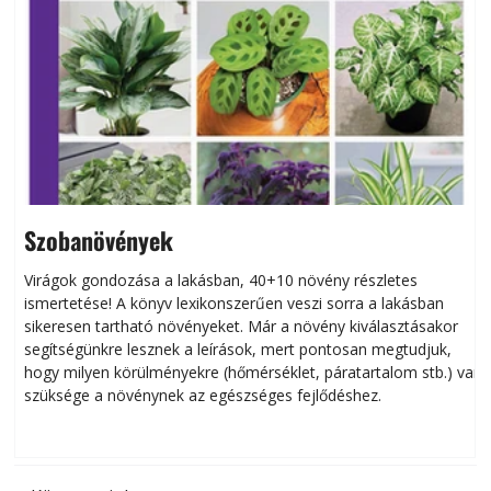
Szobanövények
Virágok gondozása a lakásban, 40+10 növény részletes
ismertetése! A könyv lexikonszerűen veszi sorra a lakásban
s
sikeresen tart­ha­tó növényeket. Már a növény kiválasztásakor
h
segítségünkre lesznek a leírások, mert pontosan megtudjuk,
k
hogy milyen körülményekre (hőmérséklet, páratartalom stb.) van
szüksége a növénynek az egészséges fejlődéshez.
t