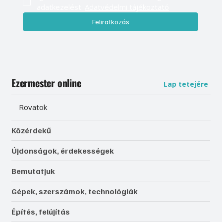
adatkezelést. 
Adatvédelmi tájékoztató
Feliratkozás
Ezermester online
Lap tetejére
Rovatok
Közérdekű
Újdonságok, érdekességek
Bemutatjuk
Gépek, szerszámok, technológiák
Építés, felújítás