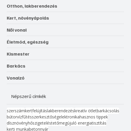
Otthon, lakberendezés
Kert, növényápolás
Női vonal
Életmód, egészség
Kismester
Barkács
Vonalzó
Népszerű címkék
szerszám
kert
felújítás
lakberendezés
kreatív ötlet
barkácsolás
bútor
víz
fűtés
szerkesztőség
elektronika
hasznos tippek
dísznövény
hőszigetelés
tető
megújuló energia
tisztítás
kerti munka
beton
nyár