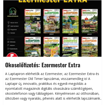
Okoselőfizetés: Ezermester Extra
A Laptapiron elérhetők az Ezermester, az Ezermester Extra és
az Ezermester Old Timer lapszámai, visszamenőleg is! A
Laptapir új, innovatív, praktikus és egyedi megoldás a
L
nyomtatott magazinok digitális olvasására számítógépen,
okostelefonon vagy táblagépen. Kényelmesen az otthonában,
útközben vagy nyaralás, pihenés alatt is elérhetők lapszámaink.
ú
Bárhol, bármikor, akár külföldön élve vagy dolgozva is
B