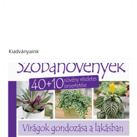
olvashatók az Ezermester lapszámai. A Laptapir kényelmes
megoldás, mert: – t
Kiadványaink