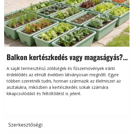
Balkon kertészkedés vagy magaságyás?
Helytakarékos kertészkedés
A saját termesztésű zöldségek és fűszernövények iránti
érdeklődés az elmúlt években látványosan megnőtt. Egyre
többen szeretnék tudni, honnan származik az élelmiszer az
l
asztalukra, miközben a kertészkedés sokak számára
kikapcsolódást és feltöltődést is jelent.
é
d
Szerkesztőségi