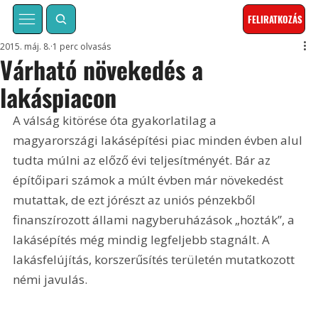
FELIRATKOZÁS
2015. máj. 8.
1 perc olvasás
Várható növekedés a
lakáspiacon
A válság kitörése óta gyakorlatilag a 
magyarországi lakásépítési piac minden évben alul 
tudta múlni az előző évi teljesítményét. Bár az 
építőipari számok a múlt évben már növekedést 
mutattak, de ezt jórészt az uniós pénzekből 
finanszírozott állami nagyberuházások „hozták”, a 
lakásépítés még mindig legfeljebb stagnált. A 
lakásfelújítás, korszerűsítés területén mutatkozott 
némi javulás.