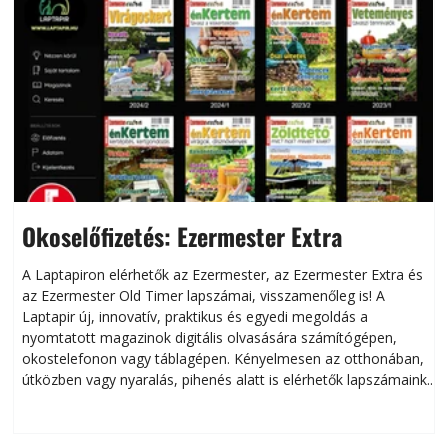
Okoselőfizetés: Ezermester Extra
A Laptapiron elérhetők az Ezermester, az Ezermester Extra és
az Ezermester Old Timer lapszámai, visszamenőleg is! A
Laptapir új, innovatív, praktikus és egyedi megoldás a
L
nyomtatott magazinok digitális olvasására számítógépen,
okostelefonon vagy táblagépen. Kényelmesen az otthonában,
útközben vagy nyaralás, pihenés alatt is elérhetők lapszámaink.
ú
Bárhol, bármikor, akár külföldön élve vagy dolgozva is
B
olvashatók az Ezermester lapszámai. A Laptapir kényelmes
megoldás, mert: – t