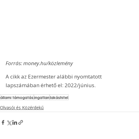
Forrás: money.hu/közlemény
A cikk az Ezermester alábbi nyomtatott 
lapszámában érhető el: 2022/június.
állami támogatás
ingatlan
lakáshitel
Olvasói és Közérdekű