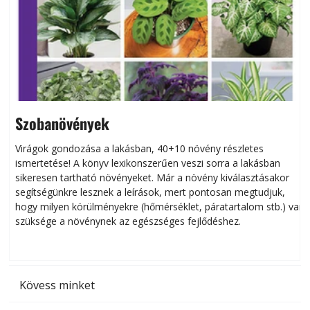
Szobanövények
Virágok gondozása a lakásban, 40+10 növény részletes
ismertetése! A könyv lexikonszerűen veszi sorra a lakásban
s
sikeresen tart­ha­tó növényeket. Már a növény kiválasztásakor
h
segítségünkre lesznek a leírások, mert pontosan megtudjuk,
k
hogy milyen körülményekre (hőmérséklet, páratartalom stb.) van
szüksége a növénynek az egészséges fejlődéshez.
t
Kövess minket