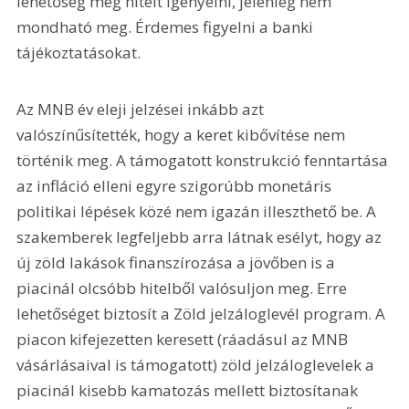
lehetőség még hitelt igényelni, jelenleg nem 
mondható meg. Érdemes figyelni a banki 
tájékoztatásokat.
Az MNB év eleji jelzései inkább azt 
valószínűsítették, hogy a keret kibővítése nem 
történik meg. A támogatott konstrukció fenntartása 
az infláció elleni egyre szigorúbb monetáris 
politikai lépések közé nem igazán illeszthető be. A 
szakemberek legfeljebb arra látnak esélyt, hogy az 
új zöld lakások finanszírozása a jövőben is a 
piacinál olcsóbb hitelből valósuljon meg. Erre 
lehetőséget biztosít a Zöld jelzáloglevél program. A 
piacon kifejezetten keresett (ráadásul az MNB 
vásárlásaival is támogatott) zöld jelzáloglevelek a 
piacinál kisebb kamatozás mellett biztosítanak 