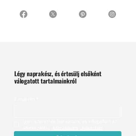
Légy naprakész, és értesülj elsőként
válogatott tartalmainkról
E-mail cím
*
Igen, szeretnék feliratkozni, és elfogadom az 
adatkezelést. 
Adatvédelmi tájékoztató