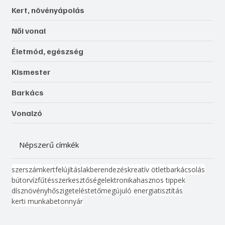
Kert, növényápolás
Női vonal
Életmód, egészség
Kismester
Barkács
Vonalzó
Népszerű címkék
szerszám
kert
felújítás
lakberendezés
kreatív ötlet
barkácsolás
bútor
víz
fűtés
szerkesztőség
elektronika
hasznos tippek
dísznövény
hőszigetelés
tető
megújuló energia
tisztítás
kerti munka
beton
nyár