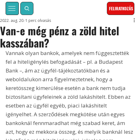
FELIRATKOZÁS
2022. aug. 20.
1 perc olvasás
Van-e még pénz a zöld hitel
kasszában?
Vannak olyan bankok, amelyek nem függesztették 
fel a hiteligénylés befogadását – pl. a Budapest 
Bank –, ám az ügyfél-tájékoztatókban és a 
weboldalukon arra figyelmeztetnek, hogy a 
keretösszeg kimerülése esetén a bank nem tudja 
biztosítani ügyfeleinek a zöld lakáshitelt. Ebben az 
esetben az ügyfél egyéb, piaci lakáshitelt 
igényelhet. A szerződések megkötése után egyes 
bankoknál fennmaradhat még szabad keret, ám 
azt, hogy ez mekkora összeg, és melyik banknál lesz 