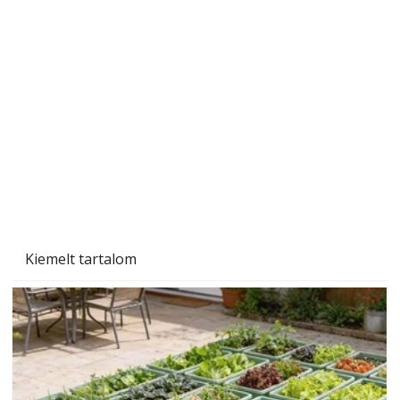
Naptej vagy napolaj? Melyiket válasszuk, és
miben különböznek?
Kiemelt tartalom