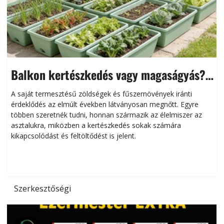
Balkon kertészkedés vagy magaságyás?
Helytakarékos kertészkedés
A saját termesztésű zöldségek és fűszernövények iránti
érdeklődés az elmúlt években látványosan megnőtt. Egyre
többen szeretnék tudni, honnan származik az élelmiszer az
l
asztalukra, miközben a kertészkedés sokak számára
kikapcsolódást és feltöltődést is jelent.
é
d
Szerkesztőségi