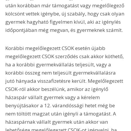
után korábban már támogatást vagy megelőlegező 
kölcsönt vettek igénybe, új szabály, hogy csak olyan 
gyermek hagyható figyelmen kívül, aki az igénylés 
időpontjában még megvan, és gyermeknek számít.
Korábbi megelőlegezett CSOK esetén újabb 
megelőlegezett CSOK szerződés csak akkor köthető, 
ha a korábbi gyermekvállalás teljesült, vagy a 
korábbi összeg nem teljesült gyermekvállalásra 
jutó hányada visszafizetésre került. Megelőlegezett 
CSOK-ról akkor beszélünk, amikor az igénylő 
házaspár vállalt gyermek vagy a kérelem 
benyújtásakor a 12. várandóssági hetet még be 
nem töltött magzat után igényli a támogatást. A 
házaspárnak vállalt gyermek után akkor van 
lehetősége megelőlegezett CSOK-ot igényelni, ha 