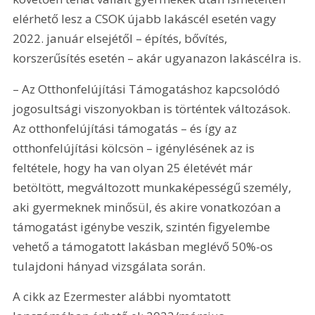
elérhető lesz a CSOK újabb lakáscél esetén vagy 
2022. január elsejétől – építés, bővítés, 
korszerűsítés esetén – akár ugyanazon lakáscélra is.
– Az Otthonfelújítási Támogatáshoz kapcsolódó 
jogosultsági viszonyokban is történtek változások. 
Az otthonfelújítási támogatás – és így az 
otthonfelújítási kölcsön – igénylésének az is 
feltétele, hogy ha van olyan 25 életévét már 
betöltött, megváltozott munkaképességű személy, 
aki gyermeknek minősül, és akire vonatkozóan a 
támogatást igénybe veszik, szintén figyelembe 
vehető a támogatott lakásban meglévő 50%-os 
tulajdoni hányad vizsgálata során. 
A cikk az Ezermester alábbi nyomtatott 