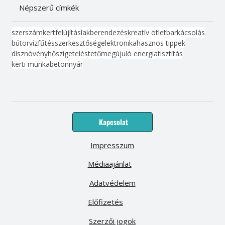
Népszerű címkék
szerszám
kert
felújítás
lakberendezés
kreatív ötlet
barkácsolás
bútor
víz
fűtés
szerkesztőség
elektronika
hasznos tippek
dísznövény
hőszigetelés
tető
megújuló energia
tisztítás
kerti munka
beton
nyár
Kapcsolat
Impresszum
Médiaajánlat
Adatvédelem
Előfizetés
Szerzői jogok