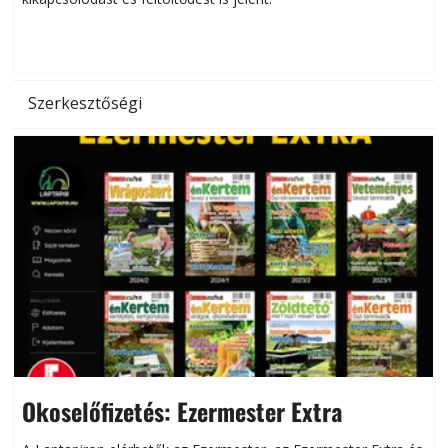
d
Szerkesztőségi
Okoselőfizetés: Ezermester Extra