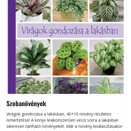
Szobanövények
Virágok gondozása a lakásban, 40+10 növény részletes
ismertetése! A könyv lexikonszerűen veszi sorra a lakásban
s
sikeresen tart­ha­tó növényeket. Már a növény kiválasztásakor
h