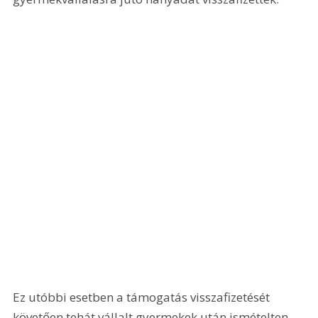
Ez utóbbi esetben a támogatás visszafizetését 
követően tehát vállalt gyermekek után ismételten 