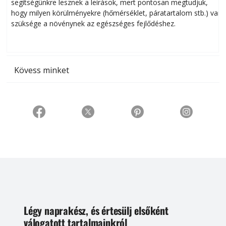
segítségünkre lesznek a leírások, mert pontosan megtudjuk,
k
hogy milyen körülményekre (hőmérséklet, páratartalom stb.) van
szüksége a növénynek az egészséges fejlődéshez.
t
Kövess minket
Légy naprakész, és értesülj elsőként
válogatott tartalmainkról