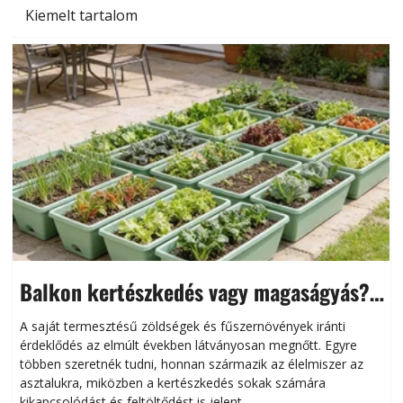
Kiemelt tartalom
Balkon kertészkedés vagy magaságyás?
Helytakarékos kertészkedés
A saját termesztésű zöldségek és fűszernövények iránti
érdeklődés az elmúlt években látványosan megnőtt. Egyre
többen szeretnék tudni, honnan származik az élelmiszer az
l
asztalukra, miközben a kertészkedés sokak számára
kikapcsolódást és feltöltődést is jelent.
é