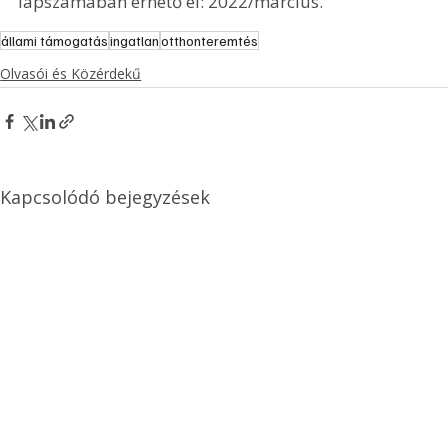
lapszámában érhető el: 2022/március.
állami támogatás
ingatlan
otthonteremtés
Olvasói és Közérdekű
Kapcsolódó bejegyzések