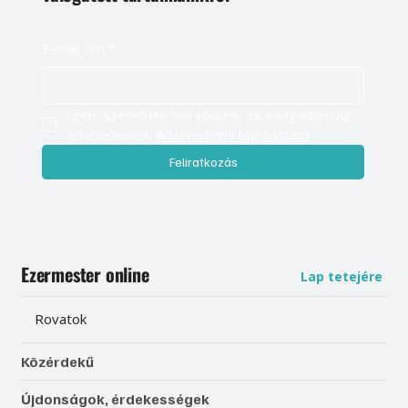
E-mail cím
*
Igen, szeretnék feliratkozni, és elfogadom az 
adatkezelést. 
Adatvédelmi tájékoztató
Feliratkozás
Ezermester online
Lap tetejére
Rovatok
Közérdekű
Újdonságok, érdekességek