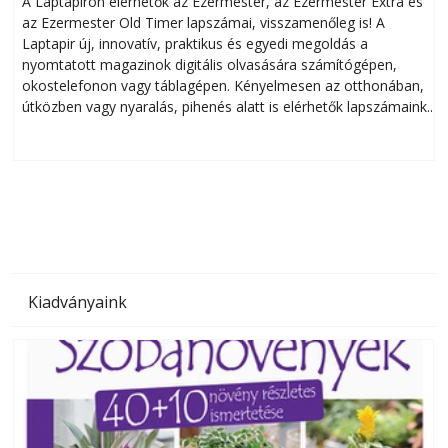
A Laptapiron elérhetők az Ezermester, az Ezermester Extra és
az Ezermester Old Timer lapszámai, visszamenőleg is! A
Laptapir új, innovatív, praktikus és egyedi megoldás a
L
nyomtatott magazinok digitális olvasására számítógépen,
okostelefonon vagy táblagépen. Kényelmesen az otthonában,
útközben vagy nyaralás, pihenés alatt is elérhetők lapszámaink.
ú
Bárhol, bármikor, akár külföldön élve vagy dolgozva is
B
olvashatók az Ezermester lapszámai. A Laptapir kényelmes
megoldás, mert: – t
Kiadványaink