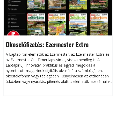
Okoselőfizetés: Ezermester Extra
A Laptapiron elérhetők az Ezermester, az Ezermester Extra és
az Ezermester Old Timer lapszámai, visszamenőleg is! A
Laptapir új, innovatív, praktikus és egyedi megoldás a
L
nyomtatott magazinok digitális olvasására számítógépen,
okostelefonon vagy táblagépen. Kényelmesen az otthonában,
útközben vagy nyaralás, pihenés alatt is elérhetők lapszámaink.
ú
Bárhol, bármikor, akár külföldön élve vagy dolgozva is
B
olvashatók az Ezermester lapszámai. A Laptapir kényelmes
megoldás, mert: – t