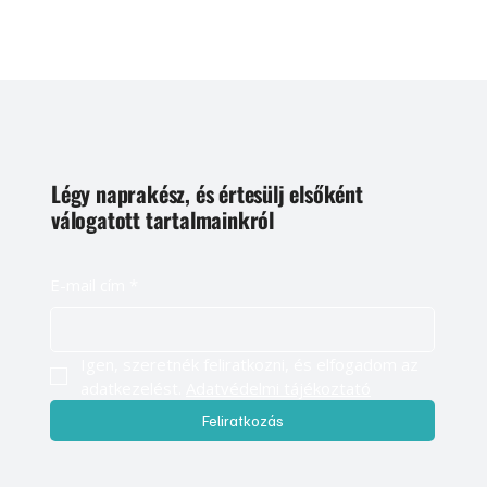
Légy naprakész, és értesülj elsőként
válogatott tartalmainkról
E-mail cím
*
Igen, szeretnék feliratkozni, és elfogadom az 
adatkezelést. 
Adatvédelmi tájékoztató
Feliratkozás