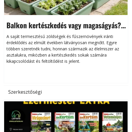
Balkon kertészkedés vagy magaságyás?
Helytakarékos kertészkedés
A saját termesztésű zöldségek és fűszernövények iránti
érdeklődés az elmúlt években látványosan megnőtt. Egyre
többen szeretnék tudni, honnan származik az élelmiszer az
l
asztalukra, miközben a kertészkedés sokak számára
kikapcsolódást és feltöltődést is jelent.
é
d
Szerkesztőségi