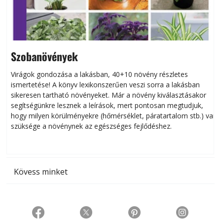
Szobanövények
Virágok gondozása a lakásban, 40+10 növény részletes
ismertetése! A könyv lexikonszerűen veszi sorra a lakásban
s
sikeresen tart­ha­tó növényeket. Már a növény kiválasztásakor
h
segítségünkre lesznek a leírások, mert pontosan megtudjuk,
k
hogy milyen körülményekre (hőmérséklet, páratartalom stb.) van
szüksége a növénynek az egészséges fejlődéshez.
t
Kövess minket