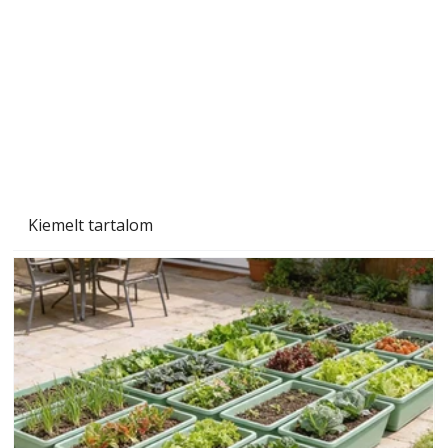
Tiszta homlokzat éveken át
Kiemelt tartalom