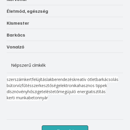
Életmód, egészség
Kismester
Barkács
Vonalzó
Népszerű címkék
szerszám
kert
felújítás
lakberendezés
kreatív ötlet
barkácsolás
bútor
víz
fűtés
szerkesztőség
elektronika
hasznos tippek
dísznövény
hőszigetelés
tető
megújuló energia
tisztítás
kerti munka
beton
nyár