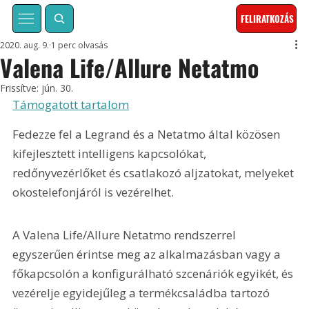
FELIRATKOZÁS
2020. aug. 9.
1 perc olvasás
Valena Life/Allure Netatmo
Frissítve:
jún. 30.
Támogatott tartalom
Fedezze fel a Legrand és a Netatmo által közösen 
kifejlesztett intelligens kapcsolókat, 
redőnyvezérlőket és csatlakozó aljzatokat, melyeket 
okostelefonjáról is vezérelhet.
A Valena Life/Allure Netatmo rendszerrel 
egyszerűen érintse meg az alkalmazásban vagy a 
főkapcsolón a konfigurálható szcenáriók egyikét, és 
vezérelje egyidejűleg a termékcsaládba tartozó 