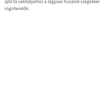
ajtó fa vaktokjaihoz a lágyvas huzalok szegekkel 
rögzítendők.