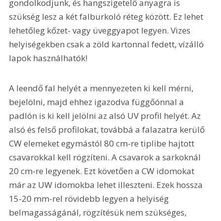
gondolkodjunk, és hangszigetelő anyagra is 
szükség lesz a két falburkoló réteg között. Ez lehet 
lehetőleg kőzet- vagy üveggyapot legyen. Vizes 
helyiségekben csak a zöld kartonnal fedett, vízálló 
lapok használhatók!
A leendő fal helyét a mennyezeten ki kell mérni, 
bejelölni, majd ehhez igazodva függőónnal a 
padlón is ki kell jelölni az alsó UV profil helyét. Az 
alsó és felső profilokat, továbbá a falazatra kerülő 
CW elemeket egymástól 80 cm-re tiplibe hajtott 
csavarokkal kell rögzíteni. A csavarok a sarkoknál 
20 cm-re legyenek. Ezt követően a CW idomokat 
már az UW idomokba lehet illeszteni. Ezek hossza 
15-20 mm-rel rövidebb legyen a helyiség 
belmagasságánál, rögzítésük nem szükséges, 