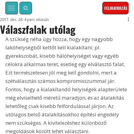
FELIRATKOZÁS
2017. dec. 26.
4 perc olvasás
Válaszfalak utólag
A szükség néha úgy hozza, hogy egy nagyobb 
lakóhelységből kettőt kell kialakítani; pl. 
gyerekszobát, kisebb hálóhelyiséget vagy egyéb 
célokra alkalmas teret, esetleg egy elválasztó falat. 
Ezt természetesen jól meg kell gondolni, mert a 
szétválasztás számos kompromisszummal jár. 
Fontos, hogy a kialakítandó helyiségek alapterülete 
még elviselhető méretű maradjon, és az átalakítás 
lehetőleg csak kisebb felfordulással járjon. Az 
utólagos belső átalakításokhoz építési engedély 
nem szükséges. A kivitelezéshez különböző 
megoldások között lehet választani.