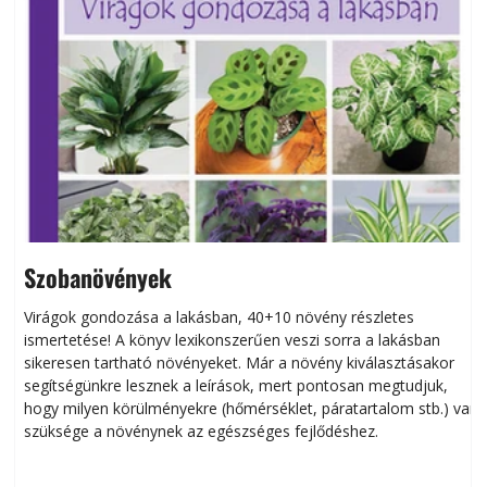
Szobanövények
Virágok gondozása a lakásban, 40+10 növény részletes
ismertetése! A könyv lexikonszerűen veszi sorra a lakásban
s
sikeresen tart­ha­tó növényeket. Már a növény kiválasztásakor
h
segítségünkre lesznek a leírások, mert pontosan megtudjuk,
k
hogy milyen körülményekre (hőmérséklet, páratartalom stb.) van
szüksége a növénynek az egészséges fejlődéshez.
t