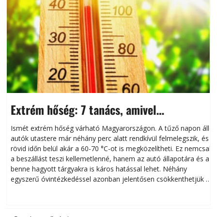
Extrém hőség: 7 tanács, amivel
megóvhatjuk autónkat a nyári károktól
Ismét extrém hőség várható Magyarországon. A tűző napon álló
autók utastere már néhány perc alatt rendkívül felmelegszik, és
rövid időn belül akár a 60-70 °C-ot is megközelítheti. Ez nemcsak
n
a beszállást teszi kellemetlenné, hanem az autó állapotára és a
benne hagyott tárgyakra is káros hatással lehet. Néhány
egyszerű óvintézkedéssel azonban jelentősen csökkenthetjük a
hőség káros hatásait.
l