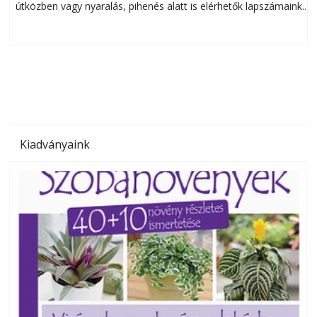
útközben vagy nyaralás, pihenés alatt is elérhetők lapszámaink.
ú
Bárhol, bármikor, akár külföldön élve vagy dolgozva is
B
olvashatók az Ezermester lapszámai. A Laptapir kényelmes
megoldás, mert: – t
Kiadványaink