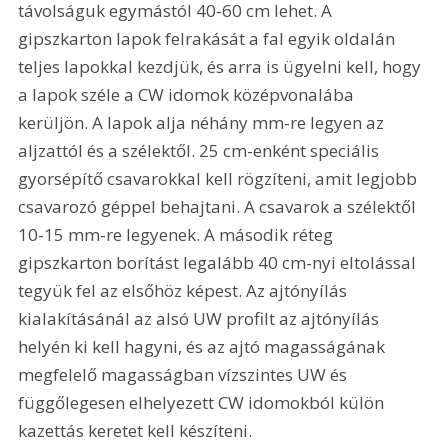
távolságuk egymástól 40-60 cm lehet. A 
gipszkarton lapok felrakását a fal egyik oldalán 
teljes lapokkal kezdjük, és arra is ügyelni kell, hogy 
a lapok széle a CW idomok középvonalába 
kerüljön. A lapok alja néhány mm-re legyen az 
aljzattól és a szélektől. 25 cm-enként speciális 
gyorsépítő csavarokkal kell rögzíteni, amit legjobb 
csavarozó géppel behajtani. A csavarok a szélektől 
10-15 mm-re legyenek. A második réteg 
gipszkarton borítást legalább 40 cm-nyi eltolással 
tegyük fel az elsőhöz képest. Az ajtónyílás 
kialakításánál az alsó UW profilt az ajtónyílás 
helyén ki kell hagyni, és az ajtó magasságának 
megfelelő magasságban vízszintes UW és 
függőlegesen elhelyezett CW idomokból külön 
kazettás keretet kell készíteni.