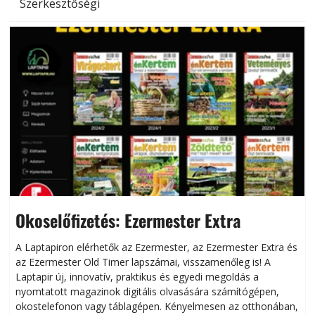
Szerkesztőségi
Okoselőfizetés: Ezermester Extra
A Laptapiron elérhetők az Ezermester, az Ezermester Extra és
az Ezermester Old Timer lapszámai, visszamenőleg is! A
Laptapir új, innovatív, praktikus és egyedi megoldás a
L
nyomtatott magazinok digitális olvasására számítógépen,
okostelefonon vagy táblagépen. Kényelmesen az otthonában,