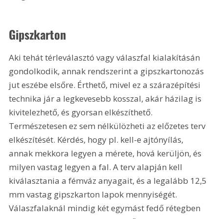
Gipszkarton
Aki tehát térleválasztó vagy válaszfal kialakításán 
gondolkodik, annak rendszerint a gipszkartonozás 
jut eszébe elsőre. Érthető, mivel ez a szárazépítési 
technika jár a legkevesebb kosszal, akár házilag is 
kivitelezhető, és gyorsan elkészíthető. 
Természetesen ez sem nélkülözheti az előzetes terv 
elkészítését. Kérdés, hogy pl. kell-e ajtónyílás, 
annak mekkora legyen a mérete, hová kerüljön, és 
milyen vastag legyen a fal. A terv alapján kell 
kiválasztania a fémváz anyagait, és a legalább 12,5 
mm vastag gipszkarton lapok mennyiségét. 
Válaszfalaknál mindig két egymást fedő rétegben 