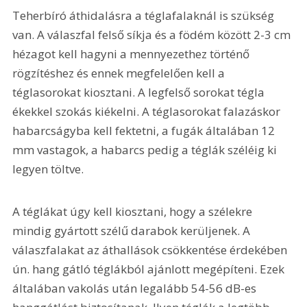
Teherbíró áthidalásra a téglafalaknál is szükség 
van. A válaszfal felső síkja és a födém között 2-3 cm 
hézagot kell hagyni a mennyezethez történő 
rögzítéshez és ennek megfelelően kell a 
téglasorokat kiosztani. A legfelső sorokat tégla 
ékekkel szokás kiékelni. A téglasorokat falazáskor 
habarcságyba kell fektetni, a fugák általában 12 
mm vastagok, a habarcs pedig a téglák széléig ki 
legyen töltve.
A téglákat úgy kell kiosztani, hogy a szélekre 
mindig gyártott szélű darabok kerüljenek. A 
válaszfalakat az áthallások csökkentése érdekében 
ún. hang gátló téglákból ajánlott megépíteni. Ezek 
általában vakolás után legalább 54-56 dB-es 