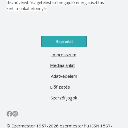
dísznövény
hőszigetelés
tető
megújuló energia
tisztítás
kerti munka
beton
nyár
Kapcsolat
Impresszum
Médiaajánlat
Adatvédelem
Előfizetés
Szerzői jogok
© Ezermester 1957-2026 ezermester.hu ISSN 1587-