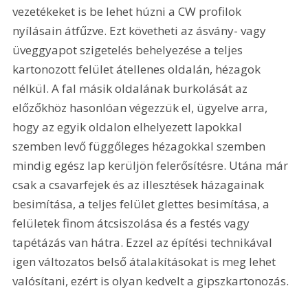
vezetékeket is be lehet húzni a CW profilok 
nyílásain átfűzve. Ezt követheti az ásvány- vagy 
üveggyapot szigetelés behelyezése a teljes 
kartonozott felület átellenes oldalán, hézagok 
nélkül. A fal másik oldalának burkolását az 
előzőkhöz hasonlóan végezzük el, ügyelve arra, 
hogy az egyik oldalon elhelyezett lapokkal 
szemben levő függőleges hézagokkal szemben 
mindig egész lap kerüljön felerősítésre. Utána már 
csak a csavarfejek és az illesztések házagainak 
besimítása, a teljes felület glettes besimítása, a 
felületek finom átcsiszolása és a festés vagy 
tapétázás van hátra. Ezzel az építési technikával 
igen változatos belső átalakításokat is meg lehet 
valósítani, ezért is olyan kedvelt a gipszkartonozás.