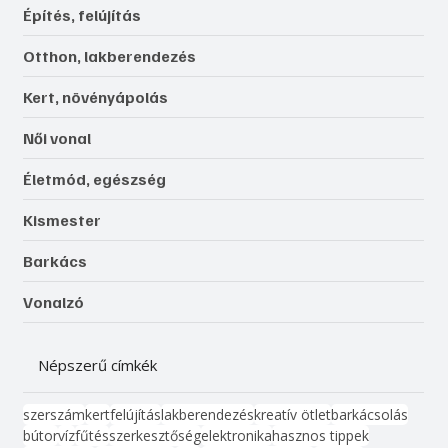
Építés, felújítás
Otthon, lakberendezés
Kert, növényápolás
Női vonal
Életmód, egészség
Kismester
Barkács
Vonalzó
Népszerű címkék
szerszám
kert
felújítás
lakberendezés
kreatív ötlet
barkácsolás
bútor
víz
fűtés
szerkesztőség
elektronika
hasznos tippek