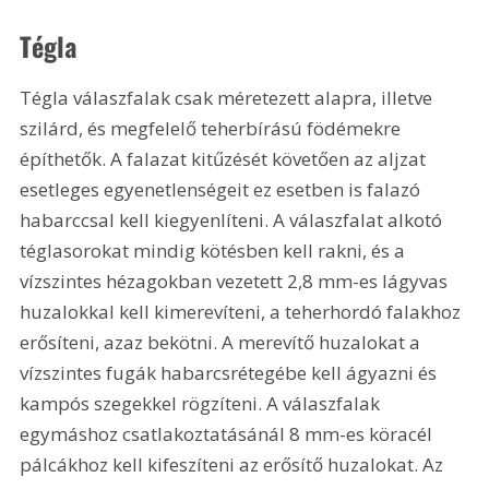
Tégla
Tégla válaszfalak csak méretezett alapra, illetve 
szilárd, és megfelelő teherbírású födémekre 
építhetők. A falazat kitűzését követően az aljzat 
esetleges egyenetlenségeit ez esetben is falazó 
habarccsal kell kiegyenlíteni. A válaszfalat alkotó 
téglasorokat mindig kötésben kell rakni, és a 
vízszintes hézagokban vezetett 2,8 mm-es lágyvas 
huzalokkal kell kimerevíteni, a teherhordó falakhoz 
erősíteni, azaz bekötni. A merevítő huzalokat a 
vízszintes fugák habarcsrétegébe kell ágyazni és 
kampós szegekkel rögzíteni. A válaszfalak 
egymáshoz csatlakoztatásánál 8 mm-es köracél 
pálcákhoz kell kifeszíteni az erősítő huzalokat. Az 