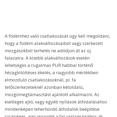
A födémhez való csatlakozását úgy kell megoldani, 
hogy a födém alakváltozásaiból vagy szerkezeti 
mozgásokból terhelés ne adódjon át az új 
falazatra. A kisebb alakváltozások esetén 
lehetséges a rugalmas PUR habbal történő 
hézagkitöltéses ékelés, a nagyobb mértékben 
elmozduló csatlakozásoknál, pl. fa 
tetőszerkezeteknél azonban kétoldalú, 
mozgómegtámasztást ajánlott alkalmazni. Az 
esetleges ajtó, vagy egyéb nyílások áthidalásához 
mindenképen teherhordó áthidalók beépítése 
szükséges, ami igazodik a fal vastagságához, és 