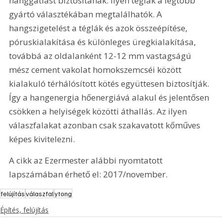
hanggátlást biztosítanak. Ilyen téglák a legtöbb 
gyártó választékában megtalálhatók. A 
hangszigetelést a téglák és azok összeépítése, 
póruskialakítása és különleges üregkialakítása, 
továbbá az oldalanként 12-12 mm vastagságú 
mész cement vakolat homokszemcséi között 
kialakuló térhálósított kötés együttesen biztosítják. 
Így a hangenergia hőenergiává alakul és jelentősen 
csökken a helyiségek közötti áthallás. Az ilyen 
válaszfalakat azonban csak szakavatott kőműves 
képes kivitelezni.
A cikk az Ezermester alábbi nyomtatott 
lapszámában érhető el: 2017/november.
felújítás
válaszfal
ytong
Építés, felújítás