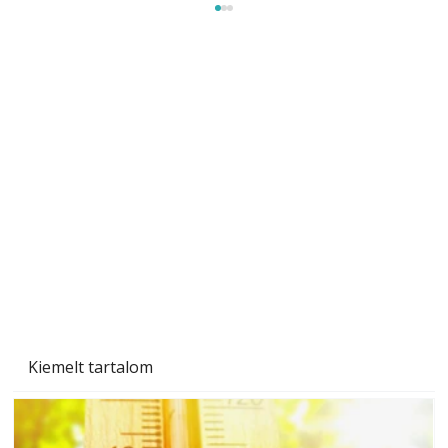
Beton járdalap készítése és lerakása – gyári
és saját készítésű megoldások
Kiemelt tartalom