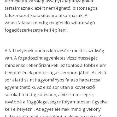
termékek kizárólag ásványi alapanyagokat 
tartalmaznak, ezért nem éghető, biztonságos 
falszerkezet kialakítására alkalmasak. A 
válaszfalakat mindig megfelelő szilárdságú 
fogadószerkezetre kell építeni.
A fal helyének pontos kitűzésére most is szükség 
van. A fogadószint egyenletes vízszintességét 
mindenkor ellenőrizni kell, ez fontos a többi elem 
beépítésének pontossága szempontjából. Az első 
sor alatti szint hagyományos falazó habarccsal 
egyenlíthető ki. Az első sor után a következő 
sorokat mindig kötésben, a vízszintességre, 
továbbá a függőlegességre folyamatosan ügyelve 
kell elhelyezni. Az egyes elemek mindig vékony 
habarcsréteggel kapcsolódjanak egymáshoz. A 