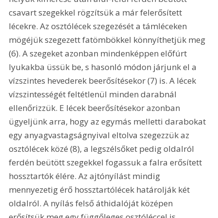
csavart szegekkel rögzítsük a már felerősített 
lécekre. Az osztólécek szegezését a támléceken 
mögéjük szegezett fatömbökkel könnyíthetjük meg 
(6). A szegeket azonban mindenképpen előfúrt 
lyukakba üssük be, s hasonló módon járjunk el a 
vízszintes hevederek beerősítésekor (7) is. A lécek 
vízszintességét feltétlenül minden darabnál 
ellenőrizzük. E lécek beerősítésekor azonban 
ügyeljünk arra, hogy az egymás melletti darabokat 
egy anyagvastagságnyival eltolva szegezzük az 
osztólécek közé (8), a legszélsőket pedig oldalról 
ferdén beütött szegekkel fogassuk a falra erősített 
hossztartók élére. Az ajtónyílást mindig 
mennyezetig érő hossztartólécek határolják két 
oldalról. A nyílás felső áthidalóját középen 
erősítsük meg egy függőleges osztóléccel is. 