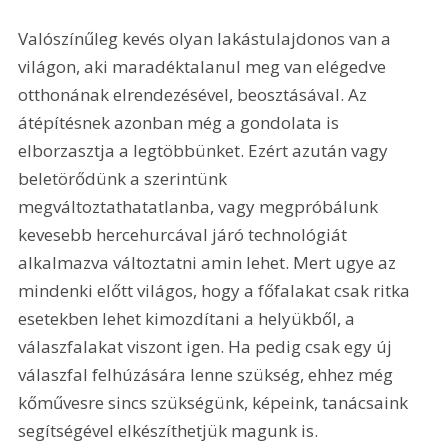
Valószínűleg kevés olyan lakástulajdonos van a 
világon, aki maradéktalanul meg van elégedve 
otthonának elrendezésével, beosztásával. Az 
átépítésnek azonban még a gondolata is 
elborzasztja a legtöbbünket. Ezért azután vagy 
beletörődünk a szerintünk 
megváltoztathatatlanba, vagy megpróbálunk 
kevesebb hercehurcával járó technológiát 
alkalmazva változtatni amin lehet. Mert ugye az 
mindenki előtt világos, hogy a főfalakat csak ritka 
esetekben lehet kimozdítani a helyükből, a 
válaszfalakat viszont igen. Ha pedig csak egy új 
válaszfal felhúzására lenne szükség, ehhez még 
kőművesre sincs szükségünk, képeink, tanácsaink 
segítségével elkészíthetjük magunk is.