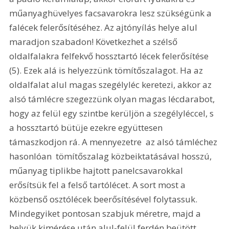
műanyaghüvelyes facsavarokra lesz szükségünk a 
falécek felerősítéséhez. Az ajtónyílás helye alul 
maradjon szabadon! Következhet a szélső 
oldalfalakra felfekvő hossztartó lécek felerősítése 
(5). Ezek alá is helyezzünk tömítőszalagot. Ha az 
oldalfalat alul magas szegélyléc keretezi, akkor az 
alsó támlécre szegezzünk olyan magas lécdarabot, 
hogy az felül egy szintbe kerüljön a szegélyléccel, s 
a hossztartó bütüje ezekre együttesen 
támaszkodjon rá. A mennyezetre  az alsó támléchez 
hasonlóan  tömítőszalag közbeiktatásával hosszú, 
műanyag tiplikbe hajtott panelcsavarokkal 
erősítsük fel a felső tartólécet. A sort most a 
közbenső osztólécek beerősítésével folytassuk. 
Mindegyiket pontosan szabjuk méretre, majd a 
helyük kimérése után alul-felül ferdén beütött 