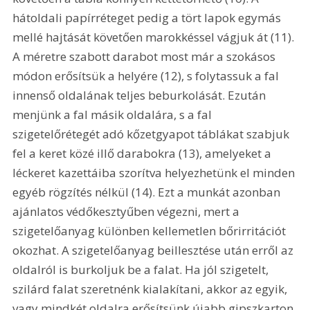
hátoldali papírréteget pedig a tört lapok egymás 
mellé hajtását követően marokkéssel vágjuk át (11). 
A méretre szabott darabot most már a szokásos 
módon erősítsük a helyére (12), s folytassuk a fal 
innenső oldalának teljes beburkolását. Ezután 
menjünk a fal másik oldalára, s a fal 
szigetelőrétegét adó kőzetgyapot táblákat szabjuk 
fel a keret közé illő darabokra (13), amelyeket a 
léckeret kazettáiba szorítva helyezhetünk el minden 
egyéb rögzítés nélkül (14). Ezt a munkát azonban 
ajánlatos védőkesztyűben végezni, mert a 
szigetelőanyag különben kellemetlen bőrirritációt 
okozhat. A szigetelőanyag beillesztése után erről az 
oldalról is burkoljuk be a falat. Ha jól szigetelt, 
szilárd falat szeretnénk kialakítani, akkor az egyik, 
vagy mindkét oldalra erősítsünk újabb gipszkarton 