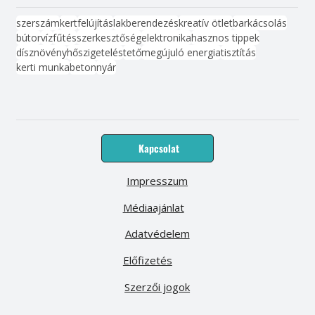
szerszám
kert
felújítás
lakberendezés
kreatív ötlet
barkácsolás
bútor
víz
fűtés
szerkesztőség
elektronika
hasznos tippek
dísznövény
hőszigetelés
tető
megújuló energia
tisztítás
kerti munka
beton
nyár
Kapcsolat
Impresszum
Médiaajánlat
Adatvédelem
Előfizetés
Szerzői jogok