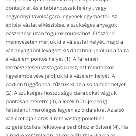
döntsük el, és a táblahosszak felényi, vagy 
negyednyi távolságára legyenek egymástól. Az 
építési vázlat elkészítése, a szükséges anyagok 
beszerzése után fogjunk munkához. Először a 
mennyezeten mérjük ki a válaszfal helyét, majd a 
váz anyagából levágott kis darabbal jelöljük a falra 
a vázelem pontos helyét (1). A fal ennél 
természetesen vastagabb lesz, ezt mindenkor 
figyelembe véve jelöljük ki a vázelem helyét. A 
padlón függőónnal tűzzük ki az alsó támléc helyét 
(2). A szükséges hosszúságú darabokat vágjuk 
pontosan méretre (3), a lécek bütüje pedig 
feltétlenül merőleges legyen az oldalakra. Az alsó 
vázlécet ajánlatos 3 mm vastag polietilén 
szigetelőcsíkra fektetve a padlóhoz erősíteni (4). Ha 
a padló kerámialap, akkor előfúrt lyukakra és 