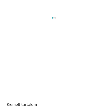
Beton járdalap készítése és lerakása – gyári
és saját készítésű megoldások
Kiemelt tartalom