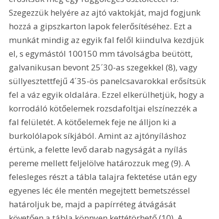
Szegezzük helyére az ajtó vaktokját, majd fogjunk 
hozzá a gipszkarton lapok felerősítéséhez. Ezt a 
munkát mindig az egyik fal felől kiindulva kezdjük 
el, s egymástól 100150 mm távolságba beütött, 
galvanikusan bevont 25´30-as szegekkel (8), vagy 
süllyesztettfejű 4´35-ös panelcsavarokkal erősítsük 
fel a váz egyik oldalára. Ezzel elkerülhetjük, hogy a 
korrodáló kötőelemek rozsdafoltjai elszínezzék a 
fal felületét. A kötőelemek feje ne álljon ki a 
burkolólapok síkjából. Amint az ajtónyíláshoz 
értünk, a felette levő darab nagyságát a nyílás 
pereme mellett feljelölve határozzuk meg (9). A 
felesleges részt a tábla talajra fektetése után egy 
egyenes léc éle mentén megejtett bemetszéssel 
határoljuk be, majd a papírréteg átvágását 
követően a tábla könnyen kettétörhető (10). A 