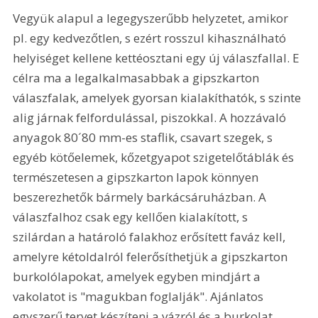
Vegyük alapul a legegyszerűbb helyzetet, amikor 
pl. egy kedvezőtlen, s ezért rosszul kihasználható 
helyiséget kellene kettéosztani egy új válaszfallal. E 
célra ma a legalkalmasabbak a gipszkarton 
válaszfalak, amelyek gyorsan kialakíthatók, s szinte 
alig járnak felfordulással, piszokkal. A hozzávaló 
anyagok 80´80 mm-es staflik, csavart szegek, s 
egyéb kötőelemek, kőzetgyapot szigetelőtáblák és 
természetesen a gipszkarton lapok könnyen 
beszerezhetők bármely barkácsáruházban. A 
válaszfalhoz csak egy kellően kialakított, s 
szilárdan a határoló falakhoz erősített faváz kell, 
amelyre kétoldalról felerősíthetjük a gipszkarton 
burkolólapokat, amelyek egyben mindjárt a 
vakolatot is "magukban foglalják". Ajánlatos 
egyszerű tervet készíteni a vázról és a burkolat 