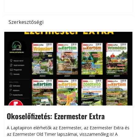
hőség káros hatásait.
l
Szerkesztőségi
Okoselőfizetés: Ezermester Extra
A Laptapiron elérhetők az Ezermester, az Ezermester Extra és
az Ezermester Old Timer lapszámai, visszamenőleg is! A