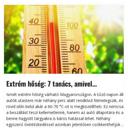
Extrém hőség: 7 tanács, amivel
megóvhatjuk autónkat a nyári károktól
Ismét extrém hőség várható Magyarországon. A tűző napon álló
autók utastere már néhány perc alatt rendkívül felmelegszik, és
rövid időn belül akár a 60-70 °C-ot is megközelítheti. Ez nemcsak
n
a beszállást teszi kellemetlenné, hanem az autó állapotára és a
benne hagyott tárgyakra is káros hatással lehet. Néhány
egyszerű óvintézkedéssel azonban jelentősen csökkenthetjük a