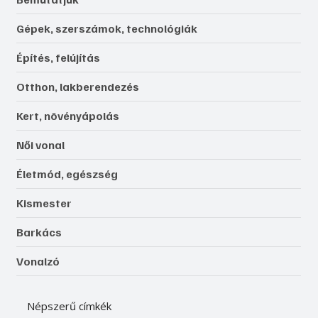
Gépek, szerszámok, technológiák
Építés, felújítás
Otthon, lakberendezés
Kert, növényápolás
Női vonal
Életmód, egészség
Kismester
Barkács
Vonalzó
Népszerű címkék