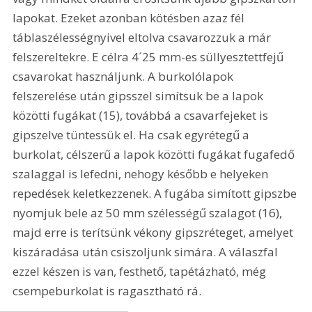
lapokat. Ezeket azonban kötésben azaz fél 
táblaszélességnyivel eltolva csavarozzuk a már 
felszereltekre. E célra 4´25 mm-es süllyesztettfejű 
csavarokat használjunk. A burkolólapok 
felszerelése után gipsszel simítsuk be a lapok 
közötti fugákat (15), továbbá a csavarfejeket is 
gipszelve tüntessük el. Ha csak egyrétegű a 
burkolat, célszerű a lapok közötti fugákat fugafedő 
szalaggal is lefedni, nehogy később e helyeken 
repedések keletkezzenek. A fugába simított gipszbe 
nyomjuk bele az 50 mm szélességű szalagot (16), 
majd erre is terítsünk vékony gipszréteget, amelyet 
kiszáradása után csiszoljunk simára. A válaszfal 
ezzel készen is van, festhető, tapétázható, még 
csempeburkolat is ragasztható rá.