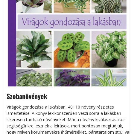
Szobanövények
Virágok gondozása a lakásban, 40+10 növény részletes
ismertetése! A könyv lexikonszerűen veszi sorra a lakásban
s
sikeresen tart­ha­tó növényeket. Már a növény kiválasztásakor
h
segítségünkre lesznek a leírások, mert pontosan megtudjuk,
k
hogy milyen körülményekre (hőmérséklet, páratartalom stb.) van