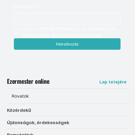
E-mail cím
*
Igen, szeretnék feliratkozni, és elfogadom az 
adatkezelést. 
Adatvédelmi tájékoztató
Feliratkozás
Ezermester online
Lap tetejére
Rovatok
Közérdekű
Újdonságok, érdekességek
Bemutatjuk