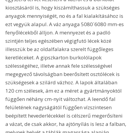
kiosztásáról is, hogy kiszámíthassuk a szükséges 
anyagok mennyiségét, no és a fal kialakításához is 
ezt vegyük alapul. A váz anyaga 5080´6080 mm-es 
fenyőlécekből álljon. A mennyezet és a padló 
szintjén teljes egészében végigfutó lécek közé 
illesszük be az oldalfalakra szerelt függőleges 
keretléceket. A gipszkarton burkolólapok 
szélességéhez, illetve annak fele szélességével 
megegyező távolságban beerősített osztólécek is 
szükségesek a szilárd vázhoz. A lapok általában 
120 cm szélesek, ám ez a méret a gyártmányoktól 
függően néhány cm-nyit változhat. A leendő fal 
felületének nagyságától függően vízszintesen 
beépített hevederlécekkel is célszerű megerősíteni 
a vázat, de csak akkor, ha ajtónyílás is lesz a falban, 
melynek helyét a táblák magassága alapján 