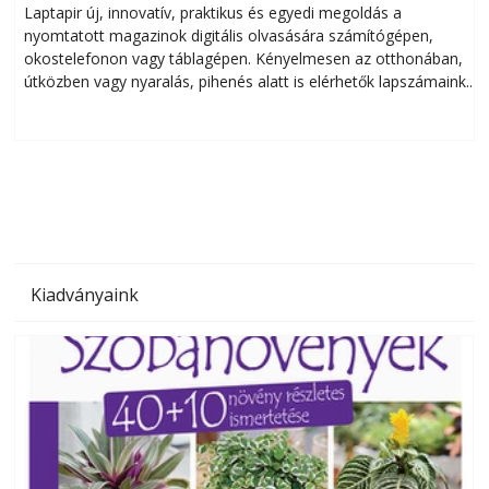
Laptapir új, innovatív, praktikus és egyedi megoldás a
L
nyomtatott magazinok digitális olvasására számítógépen,
okostelefonon vagy táblagépen. Kényelmesen az otthonában,
útközben vagy nyaralás, pihenés alatt is elérhetők lapszámaink.
ú
Bárhol, bármikor, akár külföldön élve vagy dolgozva is
B
olvashatók az Ezermester lapszámai. A Laptapir kényelmes
megoldás, mert: – t
Kiadványaink