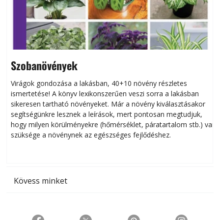
Szobanövények
Virágok gondozása a lakásban, 40+10 növény részletes
ismertetése! A könyv lexikonszerűen veszi sorra a lakásban
s
sikeresen tart­ha­tó növényeket. Már a növény kiválasztásakor
h
segítségünkre lesznek a leírások, mert pontosan megtudjuk,
k
hogy milyen körülményekre (hőmérséklet, páratartalom stb.) van
szüksége a növénynek az egészséges fejlődéshez.
t
Kövess minket