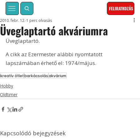
FELIRATKOZÁS
2010. febr. 12.
1 perc olvasás
Üveglaptartó akváriumra
Üveglaptartó. 
A cikk az Ezermester alábbi nyomtatott 
lapszámában érhető el: 1974/május.
kreatív ötlet
barkácsolás
akvárium
Hobby
Oldtimer
Kapcsolódó bejegyzések