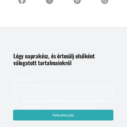
Légy naprakész, és értesülj elsőként
válogatott tartalmainkról
E-mail cím
*
Igen, szeretnék feliratkozni, és elfogadom az 
adatkezelést. 
Adatvédelmi tájékoztató
Feliratkozás