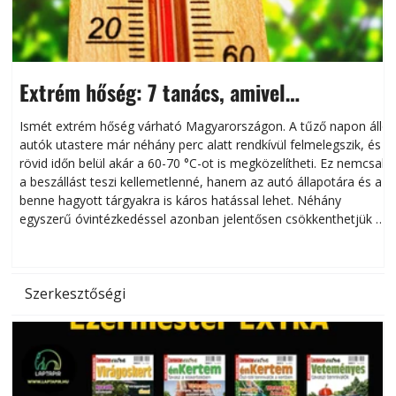
Extrém hőség: 7 tanács, amivel
megóvhatjuk autónkat a nyári károktól
Ismét extrém hőség várható Magyarországon. A tűző napon álló
autók utastere már néhány perc alatt rendkívül felmelegszik, és
rövid időn belül akár a 60-70 °C-ot is megközelítheti. Ez nemcsak
n
a beszállást teszi kellemetlenné, hanem az autó állapotára és a
benne hagyott tárgyakra is káros hatással lehet. Néhány
egyszerű óvintézkedéssel azonban jelentősen csökkenthetjük a
hőség káros hatásait.
l
Szerkesztőségi