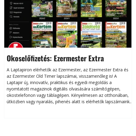
Okoselőfizetés: Ezermester Extra
A Laptapiron elérhetők az Ezermester, az Ezermester Extra és
az Ezermester Old Timer lapszámai, visszamenőleg is! A
Laptapir új, innovatív, praktikus és egyedi megoldás a
L
nyomtatott magazinok digitális olvasására számítógépen,
okostelefonon vagy táblagépen. Kényelmesen az otthonában,
útközben vagy nyaralás, pihenés alatt is elérhetők lapszámaink.
ú
Bárhol, bármikor, akár külföldön élve vagy dolgozva is
B
olvashatók az Ezermester lapszámai. A Laptapir kényelmes
megoldás, mert: – t