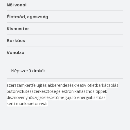
Női vonal
Életmód, egészség
Kismester
Barkács
Vonalzó
Népszerű címkék
szerszám
kert
felújítás
lakberendezés
kreatív ötlet
barkácsolás
bútor
víz
fűtés
szerkesztőség
elektronika
hasznos tippek
dísznövény
hőszigetelés
tető
megújuló energia
tisztítás
kerti munka
beton
nyár