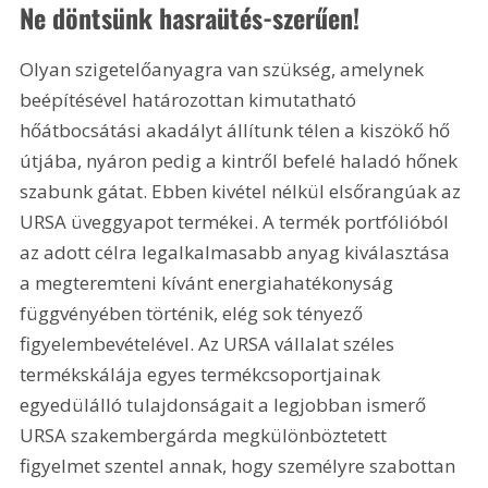
Ne döntsünk hasraütés-szerűen!
Olyan szigetelőanyagra van szükség, amelynek 
beépítésével határozottan kimutatható 
hőátbocsátási akadályt állítunk télen a kiszökő hő 
útjába, nyáron pedig a kintről befelé haladó hőnek 
szabunk gátat. Ebben kivétel nélkül elsőrangúak az 
URSA üveggyapot termékei. A termék portfólióból 
az adott célra legalkalmasabb anyag kiválasztása 
a megteremteni kívánt energiahatékonyság 
függvényében történik, elég sok tényező 
figyelembevételével. Az URSA vállalat széles 
termékskálája egyes termékcsoportjainak 
egyedülálló tulajdonságait a legjobban ismerő 
URSA szakembergárda megkülönböztetett 
figyelmet szentel annak, hogy személyre szabottan 