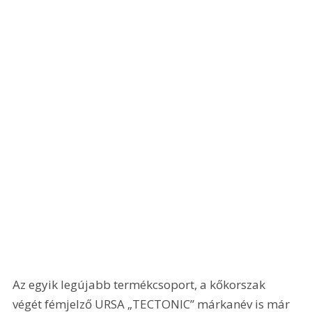
Az egyik legújabb termékcsoport, a kőkorszak 
végét fémjelző URSA „TECTONIC” márkanév is már 