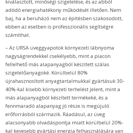
kiválasztott, minőségi szigetelése, és az abból 
adódó energiahatékony működését illetően. Nem 
baj, ha a beruházó nem az építésben szakosodott, 
ebben az esetben is professzionális segítségre 
számíthat.
– Az URSA üveggyapotok környezeti lábnyoma 
nagyságrendekkel csekélyebb, mint a piacon 
fellelhető más alapanyagból készített szálas 
szigetelőanyagoké. Körülbelül 80% 
újrahasznosított anyagtartalmukkal gyártásuk 30-
40%-kal kisebb környezeti terhelést jelent, mint a 
más alapanyagból készített termékeké, és a 
fennmaradó alapanyag jó része is megújuló 
erőforrásból származik. Ráadásul, az üveg 
alacsonyabb olvadáspontja miatt körülbelül 20%-
kal kevesebb gyártási energia felhasználására van 