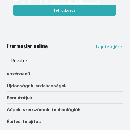
adatkezelést. 
Adatvédelmi tájékoztató
Feliratkozás
Ezermester online
Lap tetejére
Rovatok
Közérdekű
Újdonságok, érdekességek
Bemutatjuk
Gépek, szerszámok, technológiák
Építés, felújítás