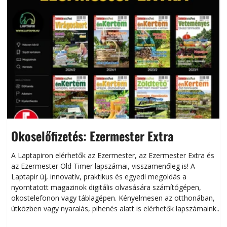
Okoselőfizetés: Ezermester Extra
A Laptapiron elérhetők az Ezermester, az Ezermester Extra és
az Ezermester Old Timer lapszámai, visszamenőleg is! A
Laptapir új, innovatív, praktikus és egyedi megoldás a
L
nyomtatott magazinok digitális olvasására számítógépen,
okostelefonon vagy táblagépen. Kényelmesen az otthonában,
útközben vagy nyaralás, pihenés alatt is elérhetők lapszámaink.
ú
Bárhol, bármikor, akár külföldön élve vagy dolgozva is
B