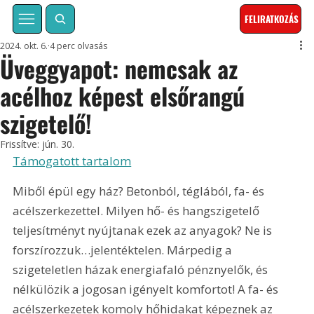
FELIRATKOZÁS
2024. okt. 6.
4 perc olvasás
Üveggyapot: nemcsak az
acélhoz képest elsőrangú
szigetelő!
Frissítve:
jún. 30.
Támogatott tartalom
Miből épül egy ház? Betonból, téglából, fa- és 
acélszerkezettel. Milyen hő- és hangszigetelő 
teljesítményt nyújtanak ezek az anyagok? Ne is 
forszírozzuk…jelentéktelen. Márpedig a 
szigeteletlen házak energiafaló pénznyelők, és 
nélkülözik a jogosan igényelt komfortot! A fa- és 
acélszerkezetek komoly hőhidakat képeznek az 