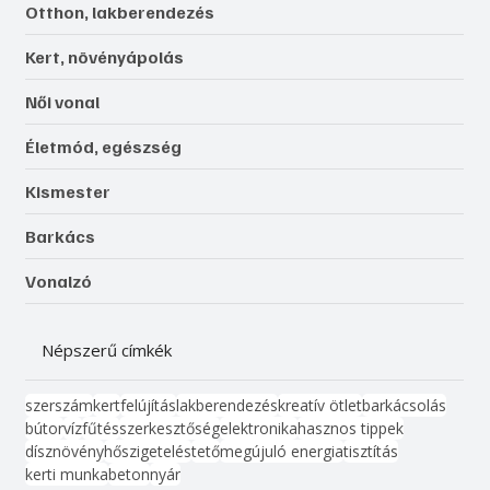
Otthon, lakberendezés
Kert, növényápolás
Női vonal
Életmód, egészség
Kismester
Barkács
Vonalzó
Népszerű címkék
szerszám
kert
felújítás
lakberendezés
kreatív ötlet
barkácsolás
bútor
víz
fűtés
szerkesztőség
elektronika
hasznos tippek
dísznövény
hőszigetelés
tető
megújuló energia
tisztítás
kerti munka
beton
nyár