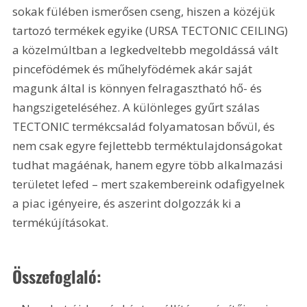
sokak fülében ismerősen cseng, hiszen a közéjük 
tartozó termékek egyike (URSA TECTONIC CEILING) 
a közelmúltban a legkedveltebb megoldássá vált 
pincefödémek és műhelyfödémek akár saját 
magunk által is könnyen felragasztható hő- és 
hangszigeteléséhez. A különleges gyűrt szálas 
TECTONIC termékcsalád folyamatosan bővül, és 
nem csak egyre fejlettebb terméktulajdonságokat 
tudhat magáénak, hanem egyre több alkalmazási 
területet lefed – mert szakembereink odafigyelnek 
a piac igényeire, és aszerint dolgozzák ki a 
termékújításokat.
Összefoglaló: