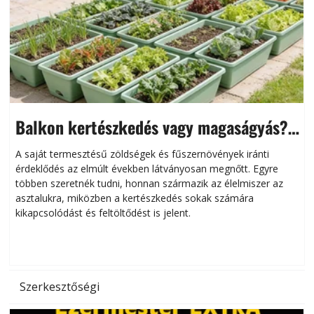
Balkon kertészkedés vagy magaságyás?
Helytakarékos kertészkedés
A saját termesztésű zöldségek és fűszernövények iránti
érdeklődés az elmúlt években látványosan megnőtt. Egyre
többen szeretnék tudni, honnan származik az élelmiszer az
l
asztalukra, miközben a kertészkedés sokak számára
kikapcsolódást és feltöltődést is jelent.
é
d
Szerkesztőségi