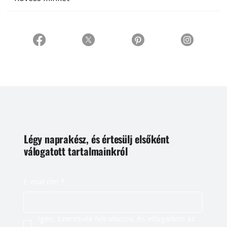
Légy naprakész, és értesülj elsőként
válogatott tartalmainkról
E-mail cím
*
Igen, szeretnék feliratkozni, és elfogadom az 