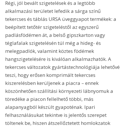
Régi, jól bevált szigetelések és a legtöbb 
alkalmazási területet lefedik a sárga színű 
tekercses és táblás URSA üveggyapot termékek: a 
beépített tetőtér szigeteléstől az egyszerű 
padlásfödémen át, a belső gipszkarton vagy 
téglafalak szigetelésén túl még a hideg- és 
melegpadlók, valamint köztes födémek 
hangszigetelésére is kiválóan alkalmazhatók. A 
tekercses változatok gyártástechnológiája lehetővé 
teszi, hogy erősen komprimált tekercses 
kiszerelésben kerüljenek a piacra – ennek 
köszönhetően szállítási környezeti lábnyomuk a 
töredéke a piacon fellelhető többi, más 
alapanyagból készült gyapoténak. Ipari 
felhasználásukat tekintve is jelentős szerepet 
töltenek be, hiszen átszellőztetett homlokzatok 