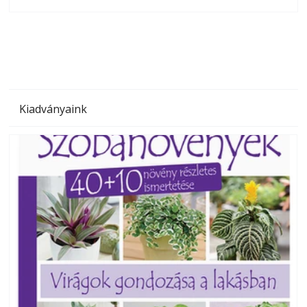
olvashatók az Ezermester lapszámai. A Laptapir kényelmes
megoldás, mert: – t
Kiadványaink