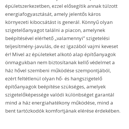
épületszerkezetben, ezzel elősegítik annak túlzott 
energiafogyasztását, amely jelentős káros 
környezeti kibocsátást is generál. Könnyű olyan 
szigetelőanyagot találni a piacon, amelynek 
beépítésével elérhető „valamennyi” szigetelési 
teljesítmény-javulás, de ez igazából vajmi keveset 
ér! Mivel az épületeket alkotó alap építőanyagok 
önmagukban nem biztosítanak kellő védelmet a 
ház hővel szembeni működése szempontjából, 
ezért feltétlenül olyan hő- és hangszigetelő 
építőanyagok beépítése szükséges, amelyek 
szigetelőképessége valódi különbséget garantál 
mind a ház energiahatékony működése, mind a 
bent tartózkodók komfortjának elérése érdekében.