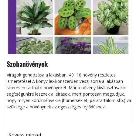
Szobanövények
Virágok gondozása a lakásban, 40+10 növény részletes
ismertetése! A könyv lexikonszerűen veszi sorra a lakásban
s
sikeresen tart­ha­tó növényeket. Már a növény kiválasztásakor
h
segítségünkre lesznek a leírások, mert pontosan megtudjuk,
k
hogy milyen körülményekre (hőmérséklet, páratartalom stb.) van
szüksége a növénynek az egészséges fejlődéshez.
t
Kövess minket