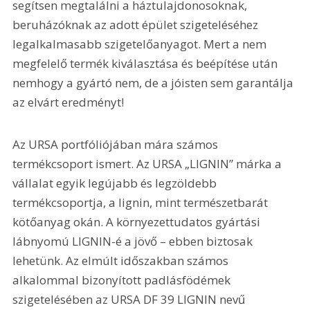
segítsen megtalálni a háztulajdonosoknak, 
beruházóknak az adott épület szigeteléséhez 
legalkalmasabb szigetelőanyagot. Mert a nem 
megfelelő termék kiválasztása és beépítése után 
nemhogy a gyártó nem, de a jóisten sem garantálja 
az elvárt eredményt!
Az URSA portfóliójában mára számos 
termékcsoport ismert. Az URSA „LIGNIN” márka a 
vállalat egyik legújabb és legzöldebb 
termékcsoportja, a lignin, mint természetbarát 
kötőanyag okán. A környezettudatos gyártási 
lábnyomú LIGNIN-é a jövő – ebben biztosak 
lehetünk. Az elmúlt időszakban számos 
alkalommal bizonyított padlásfödémek 
szigetelésében az URSA DF 39 LIGNIN nevű 