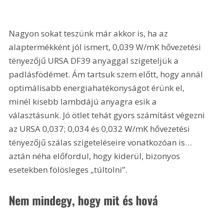
Nagyon sokat teszünk már akkor is, ha az 
alaptermékként jól ismert, 0,039 W/mK hővezetési 
tényezőjű URSA DF39 anyaggal szigeteljük a 
padlásfödémet. Ám tartsuk szem előtt, hogy annál 
optimálisabb energiahatékonyságot érünk el, 
minél kisebb lambdájú anyagra esik a 
választásunk. Jó ötlet tehát gyors számítást végezni 
az URSA 0,037; 0,034 és 0,032 W/mK hővezetési 
tényezőjű szálas szigeteléseire vonatkozóan is…
aztán néha előfordul, hogy kiderül, bizonyos 
esetekben fölösleges „túltolni”.
Nem mindegy, hogy mit és hová