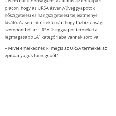
– Nem hat újdonságként az állítás az építőipari 
piacon, hogy az URSA ásvány/üveggyapotok 
hőszigetelési és hangszigetelési teljesítménye 
kiváló. Az sem hírértékű már, hogy tűzbiztonsági 
szempontból az URSA üveggyapot termékei a 
legmagasabb „A” kategóriába vannak sorolva.
– Mivel emelkednek ki mégis az URSA termékek az 
építőanyagok tömegéből?