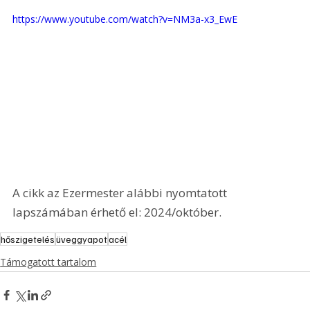
https://www.youtube.com/watch?v=NM3a-x3_EwE
A cikk az Ezermester alábbi nyomtatott 
lapszámában érhető el: 2024/október.
hőszigetelés
üveggyapot
acél
Támogatott tartalom