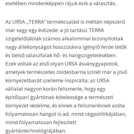
esetében mindenképpen rájuk esik a választás.
Az URSA „TERRA” termékcsalád is méltán népszerű 
már vagy egy évtizede: a jó tartású TERRA 
szigetelőtáblák számos alkalommal bizonyítottak 
nagy állékonyságot hosszútávra igénylő ferde tetők 
és belső válaszfalak hő- és hangszigetelésében. 
Ezek voltak az első olyan URSA ásványgyapotok, 
amelyek természetes zöldesbarna színét már a jövő 
környezetbarát szelleme inspirálta; az URSA 
vállalat nagyon korán felismerte, hogy egy 
építőipari gyártónak kötelessége a természeti 
környezet védelme, és ennek a felismerésnek azóta 
folyamatosan hangot is ad, mind cégpolitikájában, 
mind folyamatosan fejlesztett 
gyártástechnológiájában.