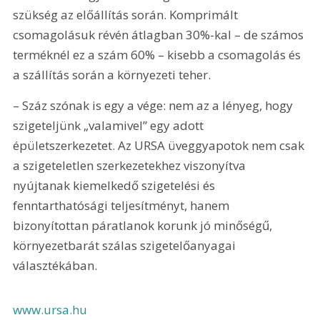
szükség az előállítás során. Komprimált 
csomagolásuk révén átlagban 30%-kal – de számos 
terméknél ez a szám 60% – kisebb a csomagolás és 
a szállítás során a környezeti teher.
– Száz szónak is egy a vége: nem az a lényeg, hogy 
szigeteljünk „valamivel” egy adott 
épületszerkezetet. Az URSA üveggyapotok nem csak 
a szigeteletlen szerkezetekhez viszonyítva 
nyújtanak kiemelkedő szigetelési és 
fenntarthatósági teljesítményt, hanem 
bizonyítottan páratlanok korunk jó minőségű, 
környezetbarát szálas szigetelőanyagai 
választékában.
www.ursa.hu