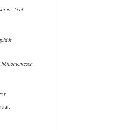
apamacsként 
egoldás
get
ruár.