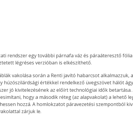
. A
megoldás,
ati rendszer egy további párnafa váz és páraáteresztő fólia
ztetett légréses verzióban is elkészíthető. 
áblák vakolása során a Renti javító habarcsot alkalmazzuk, 
gy húzószilárdsági értékkel rendelkező üvegszövet hálót ág
zer jó kivitelezésének az előírt technológiai idők betartása.
esimítani, hogy a második réteg (az alapvakolat) a lehető 
thessen hozzá. A homlokzatot páravezetési szempontból ki
vakolattal zárjuk le.