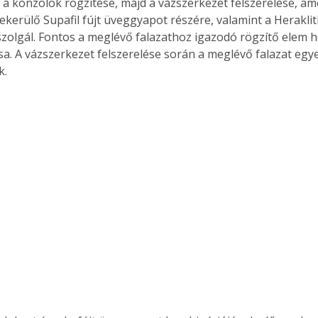
 a konzolok rögzítése, majd a vázszerkezet felszerelése, ame
bekerülő Supafil fújt üveggyapot részére, valamint a Heraklit
szolgál. Fontos a meglévő falazathoz igazodó rögzítő elem h
a. A vázszerkezet felszerelése során a meglévő falazat egye
k.