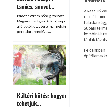
tanács, amivel
A készülő va
megóvhatjuk
Ismét extrém hőség várható
termék, amel
autónkat a nyári
Magyarországon. A tűző napon
tulajdonságg
álló autók utastere már néhány
Supafil termé
károktól
perc alatt rendkívül
kombinált re
felmelegszik, és rövid időn belül
táblák távol
akár a 60-70 °C-ot is
megközelítheti. Ez nemcsak a
Példánkban 1
beszállást teszi kellemetlenné,
építőlemezké
hanem az autó állapotára és a
benne hagyott tárgyakra is
káros hatással lehet. Néhány
egyszerű óvintézkedéssel
azonban jelentősen
csökkenthetjük a hőség káros
hatásait.
Kültéri hűtés: hogyan
tehetjük