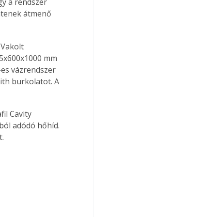
gy a rendszer 
entenek átmenő 
 Vakolt 
25x600x1000 mm 
-es vázrendszer 
ith burkolatot. A 
il Cavity 
ból adódó hőhíd. 
. 