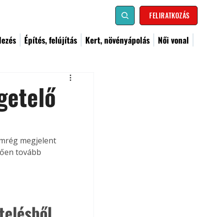
FELIRATKOZÁS
dezés
Építés, felújítás
Kert, növényápolás
Női vonal
getelő
emrég megjelent 
tően tovább 
telésből