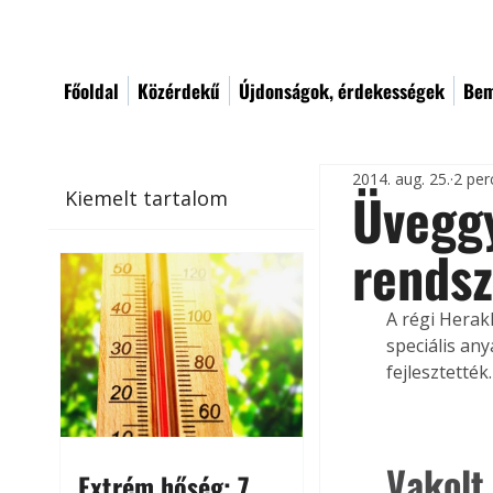
Főoldal
Közérdekű
Újdonságok, érdekességek
Bem
2014. aug. 25.
2 per
Üveggy
Kiemelt tartalom
rendsz
A régi Herak
speciális an
fejlesztették.
Vakolt 
Extrém hőség: 7