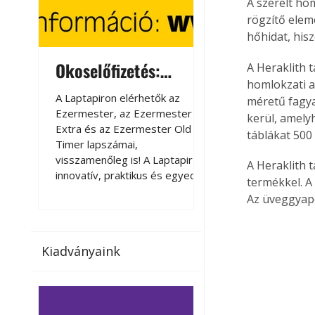
A szerelt ho
rögzítő elem
hőhidat, hisz
Okoselőfizetés:
Okoselőfizetés
A Heraklith t
homlokzati 
Ezermester Extra
A Laptapiron elérhetők az
A Laptapiron elérhető
méretű fagya
Ezermester, az Ezermester
Ezermester, az Ezer
kerül, amelyh
Extra és az Ezermester Old
Extra és az Ezermest
táblákat 500 
Timer lapszámai,
Timer lapszámai,
visszamenőleg is! A Laptapir új,
visszamenőleg is! A La
A Heraklith t
innovatív, praktikus és egyedi
innovatív, praktikus 
termékkel. A
megoldás a nyomtatott
megoldás a nyomtato
Az üveggyapo
magazinok digitális olvasására
magazinok digitális o
számítógépen, okostelefonon
számítógépen, okost
vagy táblagépen. Kényelmesen
vagy táblagépen. Ké
Kiadványaink
az otthonában, útközben vagy
az otthonában, útköz
nyaralás, pihenés alatt is
nyaralás, pihenés alat
elérhetők lapszámaink. Bárhol,
elérhetők lapszámaink
bármikor, akár külföldön élve
bármikor, akár külföld
vagy dolgozva is olvashatók az
vagy dolgozva is olv