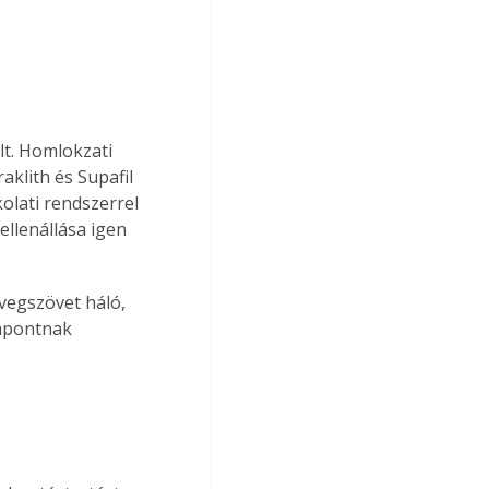
lt. Homlokzati 
klith és Supafil 
olati rendszerrel 
ellenállása igen 
vegszövet háló, 
empontnak 