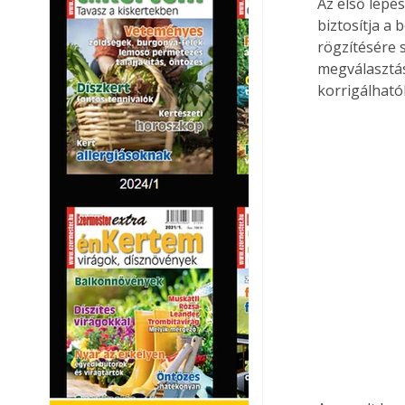
Az első lépés
biztosítja a 
rögzítésére 
megválasztás
korrigálható