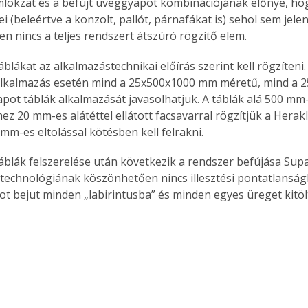
mlokzat és a befújt üveggyapot kombinációjának előnye, ho
ei (beleértve a konzolt, pallót, párnafákat is) sehol sem jel
en nincs a teljes rendszert átszúró rögzítő elem. 
Együtt jobban megéri!
áblákat az alkalmazástechnikai előírás szerint kell rögzíteni.
alkalmazás esetén mind a 25x500x1000 mm méretű, mind a 
Bővebb információ itt!
k az
Együtt jobban megéri! A
pot táblák alkalmazását javasolhatjuk. A táblák alá 500 mm
mester
könyvek tetszőleges
ez 20 mm-es alátéttel ellátott facsavarral rögzítjük a Herakl
er Old
párosítással kedvezményes
mm-es eltolással kötésben kell felrakni.
áron, 0 Ft postaköltséggel
ptapir új,
megrendelhetők!
áblák felszerelése után következik a rendszer befújása Supaf
és egyedi
 technológiának köszönhetően nincs illesztési pontatlanság
tt
t bejut minden „labirintusba” és minden egyes üreget kitölt
lvasására
elefonon
nyelmesen
ben vagy
t is
. Bárhol,
ön élve
ashatók az