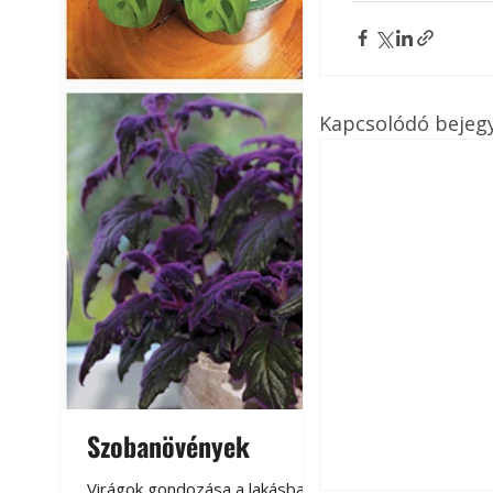
Kapcsolódó bejeg
Szobanövények
Virágoskert: k
teraszon, laká
Virágok gondozása a lakásban,