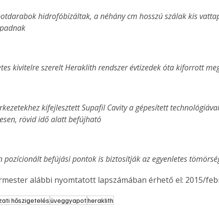
potdarabok hidrofóbizáltak, a néhány cm hosszú szálak kis vatt
apadnak
etes kivitelre szerelt Heraklith rendszer évtizedek óta kiforrott m
sen, rövid idő alatt befújható
n pozícionált befújási pontok is biztosítják az egyenletes tömörsé
ermester alábbi nyomtatott lapszámában érhető el: 2015/feb
ati hőszigetelés
üveggyapot
heraklith