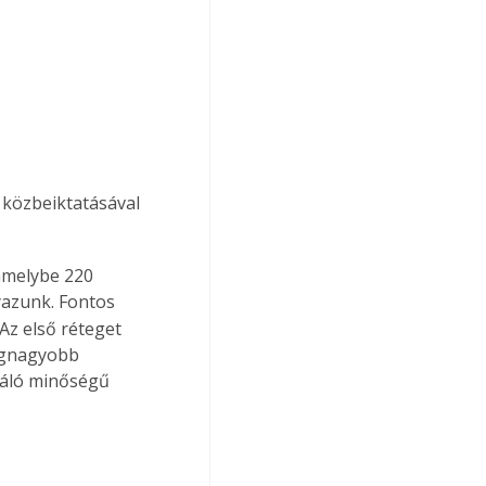
 közbeiktatásával 
amelybe 220 
yazunk. Fontos 
 Az első réteget 
legnagyobb 
váló minőségű 