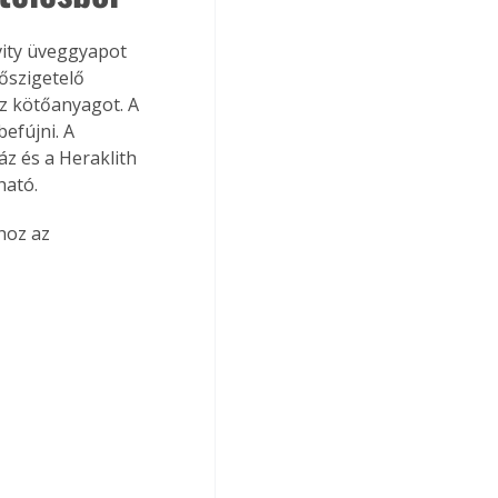
vity üveggyapot 
őszigetelő 
z kötőanyagot. A 
efújni. A 
z és a Heraklith 
ható.
hoz az 