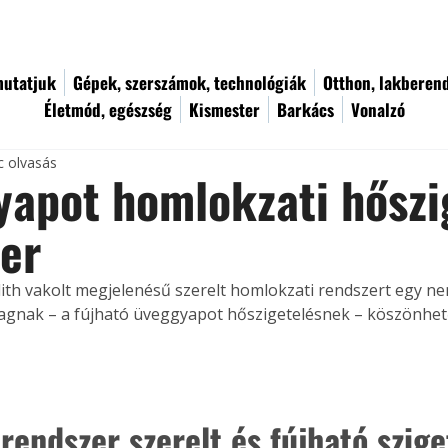
utatjuk
Gépek, szerszámok, technológiák
Otthon, lakberen
Életmód, egészség
Kismester
Barkács
Vonalzó
c olvasás
apot homlokzati hőszi
er
lith vakolt megjelenésű szerelt homlokzati rendszert egy n
yagnak – a fújható üveggyapot hőszigetelésnek – köszönhe
rendszer szerelt és fújható szige