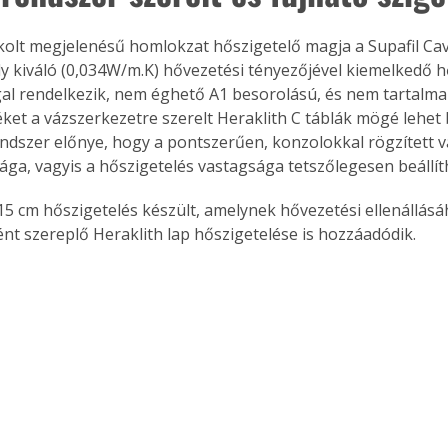
kolt megjelenésű homlokzat hőszigetelő magja a Supafil Ca
y kiváló (0,034W/m.K) hővezetési tényezőjével kiemelkedő h
al rendelkezik, nem éghető A1 besorolású, és nem tartalma
ket a vázszerkezetre szerelt Heraklith C táblák mögé lehet b
ndszer előnye, hogy a pontszerűen, konzolokkal rögzített vá
sága, vagyis a hőszigetelés vastagsága tetszőlegesen beállít
5 cm hőszigetelés készült, amelynek hővezetési ellenállásá
nt szereplő Heraklith lap hőszigetelése is hozzáadódik. 