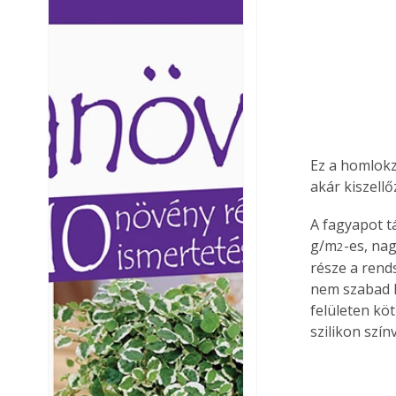
Ezermester lapszámai. A
Ezermester lapszámai
Laptapir kényelmes megoldás,
Laptapir kényelmes 
mert: – t
mert: – t
Ez a homlokz
akár kiszellő
A fagyapot t
g/m
-es, na
2
része a rends
nem szabad l
felületen kö
szilikon szín