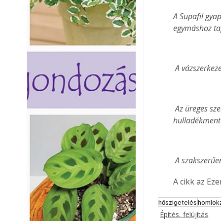
A Supafil gya
egymáshoz t
 A vázszerkez
 Az üreges szerkezetekhez kifejlesztett Supafil Cavity a gépesített technológiával hőhídmentesen, 
hulladékmente
 A szakszerűe
A cikk az Ez
hőszigetelés
homlokz
Építés, felújítás