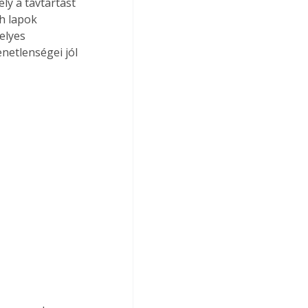
ly a távtartást 
h lapok 
elyes 
netlenségei jól 