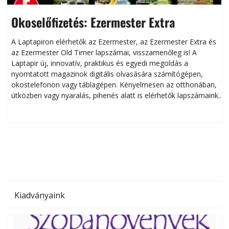
Okoselőfizetés: Ezermester Extra
A Laptapiron elérhetők az Ezermester, az Ezermester Extra és
az Ezermester Old Timer lapszámai, visszamenőleg is! A
Laptapir új, innovatív, praktikus és egyedi megoldás a
L
nyomtatott magazinok digitális olvasására számítógépen,
okostelefonon vagy táblagépen. Kényelmesen az otthonában,
útközben vagy nyaralás, pihenés alatt is elérhetők lapszámaink.
ú
Bárhol, bármikor, akár külföldön élve vagy dolgozva is
B
olvashatók az Ezermester lapszámai. A Laptapir kényelmes
megoldás, mert: – t
Kiadványaink