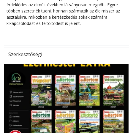
érdeklődés az elmúlt években látványosan megnőtt. Egyre
többen szeretnék tudni, honnan származik az élelmiszer az
l
asztalukra, miközben a kertészkedés sokak számára
kikapcsolódást és feltöltődést is jelent.
é
d
Szerkesztőségi