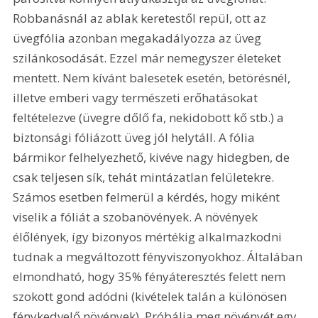
Robbanásnál az ablak keretestől repül, ott az 
üvegfólia azonban megakadályozza az üveg 
szilánkosodását. Ezzel már nemegyszer életeket 
mentett. Nem kívánt balesetek esetén, betörésnél, 
illetve emberi vagy természeti erőhatásokat 
feltételezve (üvegre dőlő fa, nekidobott kő stb.) a 
biztonsági fóliázott üveg jól helytáll. A fólia 
bármikor felhelyezhető, kivéve nagy hidegben, de 
csak teljesen sík, tehát mintázatlan felületekre. 
Számos esetben felmerül a kérdés, hogy miként 
viselik a fóliát a szobanövények. A növények 
élőlények, így bizonyos mértékig alkalmazkodni 
tudnak a megváltozott fényviszonyokhoz. Általában 
elmondható, hogy 35% fényáteresztés felett nem 
szokott gond adódni (kivételek talán a különösen 
fénykedvelő növények). Próbálja meg növényét egy 