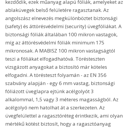
kezdődik, ezek műanyag alapú fóliák, amelyeket az 
ablaküvegek belső felületére ragasztanak. Az 
angolszász elnevezés megkülönböztet biztonsági 
(safety) és áttörésvédelmi (security) üvegfóliákat. A 
biztonsági fóliák általában 100 mikron vastagok, 
míg az áttörésvédelmi fóliák minimum 175 
mikronosak. A MABISZ 100 mikron vastagságtól 
teszi a fóliákat elfogadhatóvá. Törésteszten 
vizsgázott anyagokat a biztosító már köteles 
elfogadni. A törésteszt folyamán - az EN 356 
szabvány alapján - egy 6 mm vastag, biztonsági 
fóliázott üveglapra ejtünk acélgolyót 3 
alkalommal, 1,5 vagy 3 méteres magasságból. Az 
acélgolyó nem hatolhat át a szerkezeten. Az 
üvegfelülettel a ragasztóréteg érintkezik, ami olyan 
mértékű kötést biztosít, hogy a ragasztóanyag 