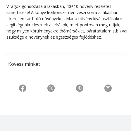
Virágok gondozása a lakásban, 40+10 növény részletes
ismertetése! A könyv lexikonszerűen veszi sorra a lakásban
s
sikeresen tart­ha­tó növényeket. Már a növény kiválasztásakor
h
segítségünkre lesznek a leírások, mert pontosan megtudjuk,
k
hogy milyen körülményekre (hőmérséklet, páratartalom stb.) van
szüksége a növénynek az egészséges fejlődéshez.
t
Kövess minket