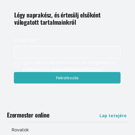
Légy naprakész, és értesülj elsőként
válogatott tartalmainkról
E-mail cím
*
Igen, szeretnék feliratkozni, és elfogadom az 
adatkezelést. 
Adatvédelmi tájékoztató
Feliratkozás
Ezermester online
Lap tetejére
Rovatok