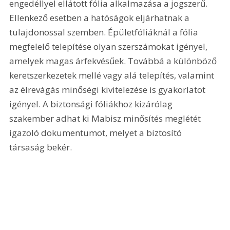
engedéllyel ellátott fólia alkalmazása a jogszerű. 
Ellenkező esetben a hatóságok eljárhatnak a 
tulajdonossal szemben. Épületfóliáknál a fólia 
megfelelő telepítése olyan szerszámokat igényel, 
amelyek magas árfekvésűek. Továbbá a különböző 
keretszerkezetek mellé vagy alá telepítés, valamint 
az élrevágás minőségi kivitelezése is gyakorlatot 
igényel. A biztonsági fóliákhoz kizárólag 
szakember adhat ki Mabisz minősítés meglétét 
igazoló dokumentumot, melyet a biztosító 
társaság bekér. 