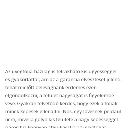
Az üvegfólia házilag is felrakható kis ügyességgel 
és gyakorlattal, ám az a garancia elvesztését jelenti, 
tehát mielőtt belevágnánk érdemes ezen 
elgondolkozni, a felület nagyságát is figyelembe 
véve. Gyakran felvetődő kérdés, hogy ezek a fóliák 
minek képesek ellenállni. Nos, egy lövésnek például 
nem, mivel a golyó kis felülete a nagy sebességgel 
párosítva könnyen átlyukasztja az üvegfóliát. 