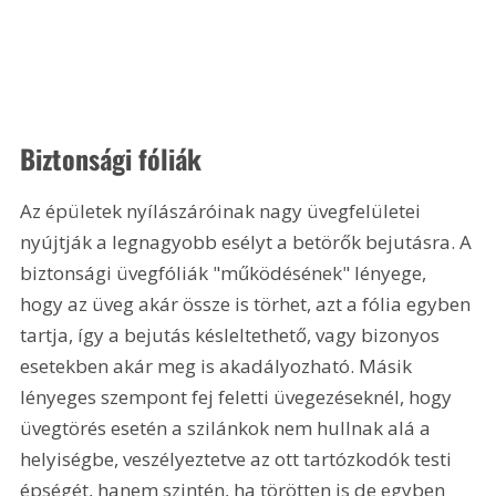
Biztonsági fóliák
Az épületek nyílászáróinak nagy üvegfelületei 
nyújtják a legnagyobb esélyt a betörők bejutásra. A 
biztonsági üvegfóliák "működésének" lényege, 
hogy az üveg akár össze is törhet, azt a fólia egyben 
tartja, így a bejutás késleltethető, vagy bizonyos 
esetekben akár meg is akadályozható. Másik 
lényeges szempont fej feletti üvegezéseknél, hogy 
üvegtörés esetén a szilánkok nem hullnak alá a 
helyiségbe, veszélyeztetve az ott tartózkodók testi 
épségét, hanem szintén, ha törötten is de egyben 