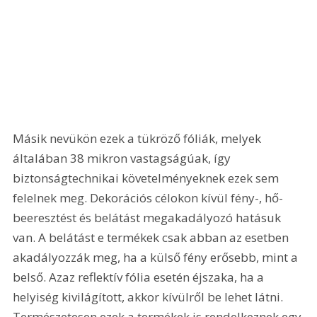
Másik nevükön ezek a tükröző fóliák, melyek 
általában 38 mikron vastagságúak, így 
biztonságtechnikai követelményeknek ezek sem 
felelnek meg. Dekorációs célokon kívül fény-, hő-
beeresztést és belátást megakadályozó hatásuk 
van. A belátást e termékek csak abban az esetben 
akadályozzák meg, ha a külső fény erősebb, mint a 
belső. Azaz reflektív fólia esetén éjszaka, ha a 
helyiség kivilágított, akkor kívülről be lehet látni. 
Természetesen ezek a termékek is rendelkeznek egy 