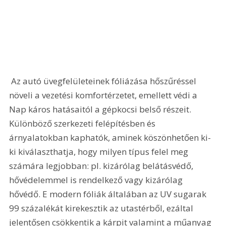
 Az autó üvegfelületeinek fóliázása hőszűréssel 
növeli a vezetési komfortérzetet, emellett védi a 
Nap káros hatásaitól a gépkocsi belső részeit. 
Különböző szerkezeti felépítésben és 
árnyalatokban kaphatók, aminek köszönhetően ki-
ki kiválaszthatja, hogy milyen típus felel meg 
számára legjobban: pl. kizárólag belátásvédő, 
hővédelemmel is rendelkező vagy kizárólag 
hővédő. E modern fóliák általában az UV sugarak 
99 százalékát kirekesztik az utastérből, ezáltal 
jelentősen csökkentik a kárpit valamint a műanyag 