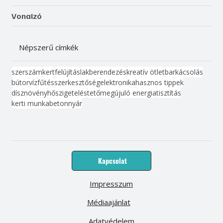
Vonalzó
Népszerű címkék
szerszám
kert
felújítás
lakberendezés
kreatív ötlet
barkácsolás
bútor
víz
fűtés
szerkesztőség
elektronika
hasznos tippek
dísznövény
hőszigetelés
tető
megújuló energia
tisztítás
kerti munka
beton
nyár
Kapcsolat
Impresszum
Médiaajánlat
Adatvédelem