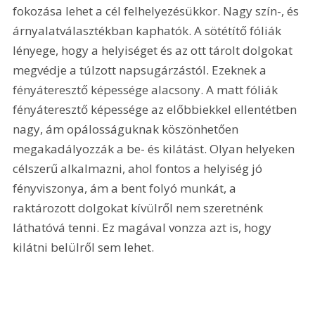
fokozása lehet a cél felhelyezésükkor. Nagy szín-, és 
árnyalatválasztékban kaphatók. A sötétítő fóliák 
lényege, hogy a helyiséget és az ott tárolt dolgokat 
megvédje a túlzott napsugárzástól. Ezeknek a 
fényáteresztő képessége alacsony. A matt fóliák 
fényáteresztő képessége az előbbiekkel ellentétben 
nagy, ám opálosságuknak köszönhetően 
megakadályozzák a be- és kilátást. Olyan helyeken 
célszerű alkalmazni, ahol fontos a helyiség jó 
fényviszonya, ám a bent folyó munkát, a 
raktározott dolgokat kívülről nem szeretnénk 
láthatóvá tenni. Ez magával vonzza azt is, hogy 
kilátni belülről sem lehet.