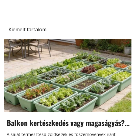
Kiemelt tartalom
Balkon kertészkedés vagy magaságyás?
Helytakarékos kertészkedés
A saját termesztésű zöldségek és fűszernövények iránti