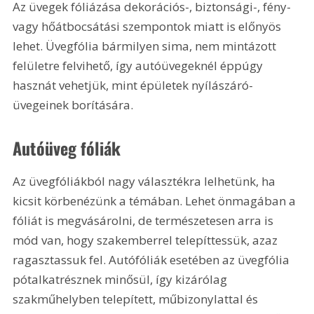
Az üvegek fóliázása dekorációs-, biztonsági-, fény- 
vagy hőátbocsátási szempontok miatt is előnyös 
lehet. Üvegfólia bármilyen sima, nem mintázott 
felületre felvihető, így autóüvegeknél éppúgy 
hasznát vehetjük, mint épületek nyílászáró-
üvegeinek borítására.
Autóüveg fóliák
Az üvegfóliákból nagy választékra lelhetünk, ha 
kicsit körbenézünk a témában. Lehet önmagában a 
fóliát is megvásárolni, de természetesen arra is 
mód van, hogy szakemberrel telepíttessük, azaz 
ragasztassuk fel. Autófóliák esetében az üvegfólia 
pótalkatrésznek minősül, így kizárólag 
szakműhelyben telepített, műbizonylattal és 