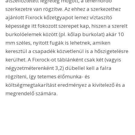
átszellőztetett légréteg mögött, a teherhordó 
szerkezetre van rögzítve. Az ehhez a szerkezethez 
ajánlott Fixrock kőzetgyapot lemez víztaszító 
képessége itt fokozott szerepet kap, hiszen a szerelt 
burkolóelemek között (pl. kőlap burkolat) akár 10 
mm széles, nyitott fugák is lehetnek, amiken 
keresztül a csapadék közvetlenül is a hőszigetelésre 
kerülhet. A Fixrock-ot táblánként csak két (vagyis 
négyzetméterenként 3,2) dübellel kell a falra 
rögzíteni, így tetemes élőmunka- és 
költségmegtakarítást eredményez a kivitelező és a 
megrendelő számára. 