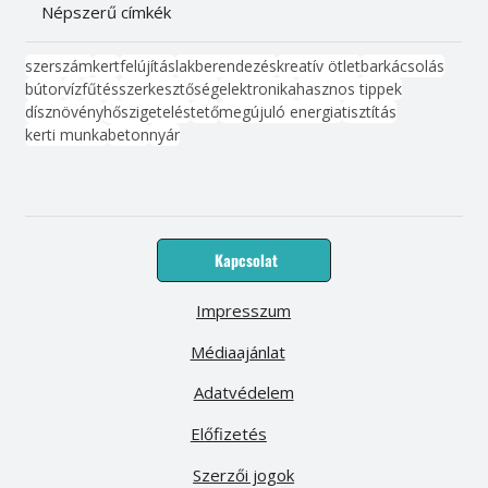
Népszerű címkék
szerszám
kert
felújítás
lakberendezés
kreatív ötlet
barkácsolás
bútor
víz
fűtés
szerkesztőség
elektronika
hasznos tippek
dísznövény
hőszigetelés
tető
megújuló energia
tisztítás
kerti munka
beton
nyár
Kapcsolat
Impresszum
Médiaajánlat
Adatvédelem
Előfizetés
Szerzői jogok