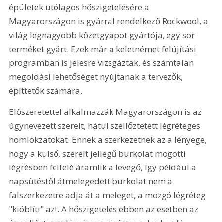
épületek utólagos hőszigetelésére a 
Magyarországon is gyárral rendelkező Rockwool, a 
világ legnagyobb kőzetgyapot gyártója, egy sor 
terméket gyárt. Ezek már a keletnémet felújítási 
programban is jelesre vizsgáztak, és számtalan 
megoldási lehetőséget nyújtanak a tervezők, 
építtetők számára.
Előszeretettel alkalmazzák Magyarországon is az 
úgynevezett szerelt, hátul szellőztetett légréteges 
homlokzatokat. Ennek a szerkezetnek az a lényege, 
hogy a külső, szerelt jellegű burkolat mögötti 
légrésben felfelé áramlik a levegő, így például a 
napsütéstől átmelegedett burkolat nem a 
falszerkezetre adja át a meleget, a mozgó légréteg 
"kiöblíti" azt. A hőszigetelés ebben az esetben az 