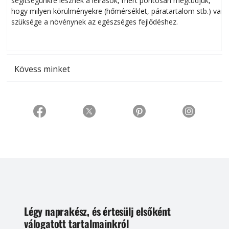
segítségünkre lesznek a leírások, mert pontosan megtudjuk,
k
hogy milyen körülményekre (hőmérséklet, páratartalom stb.) van
szüksége a növénynek az egészséges fejlődéshez.
t
Kövess minket
Légy naprakész, és értesülj elsőként
válogatott tartalmainkról