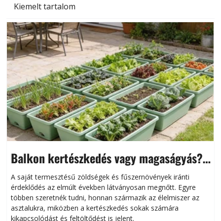
Kiemelt tartalom
Balkon kertészkedés vagy magaságyás?
Helytakarékos kertészkedés
A saját termesztésű zöldségek és fűszernövények iránti
érdeklődés az elmúlt években látványosan megnőtt. Egyre
többen szeretnék tudni, honnan származik az élelmiszer az
l
asztalukra, miközben a kertészkedés sokak számára
kikapcsolódást és feltöltődést is jelent.
é