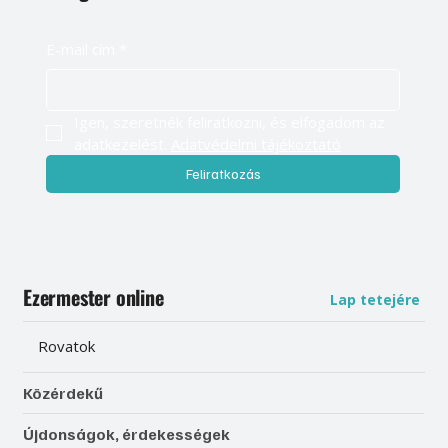
E-mail cím
*
Igen, szeretnék feliratkozni, és elfogadom az 
adatkezelést. 
Adatvédelmi tájékoztató
Feliratkozás
Ezermester online
Lap tetejére
Rovatok
Közérdekű
Újdonságok, érdekességek