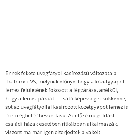
Ennek fekete üvegfátyol kasírozású változata a 
Tectorock VS, melynek előnye, hogy a kőzetgyapot 
lemez felületének fokozott a légzárása, anélkül, 
hogy a lemez páraátbocsátó képessége csökkenne, 
sőt az üvegfátyollal kasírozott kőzetgyapot lemez is 
"nem éghető" besorolású. Az előző megoldást 
családi házak esetében ritkábban alkalmazzák, 
viszont ma már igen elterjedtek a vakolt 