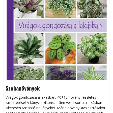
Szobanövények
Virágok gondozása a lakásban, 40+10 növény részletes
ismertetése! A könyv lexikonszerűen veszi sorra a lakásban
s
sikeresen tart­ha­tó növényeket. Már a növény kiválasztásakor
h