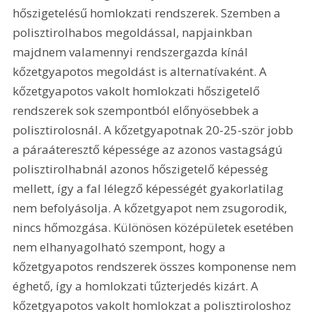
hőszigetelésű homlokzati rendszerek. Szemben a 
polisztirolhabos megoldással, napjainkban 
majdnem valamennyi rendszergazda kínál 
kőzetgyapotos megoldást is alternatívaként. A 
kőzetgyapotos vakolt homlokzati hőszigetelő 
rendszerek sok szempontból előnyösebbek a 
polisztirolosnál. A kőzetgyapotnak 20-25-ször jobb 
a páraáteresztő képessége az azonos vastagságú 
polisztirolhabnál azonos hőszigetelő képesség 
mellett, így a fal lélegző képességét gyakorlatilag 
nem befolyásolja. A kőzetgyapot nem zsugorodik, 
nincs hőmozgása. Különösen középületek esetében 
nem elhanyagolható szempont, hogy a 
kőzetgyapotos rendszerek összes komponense nem 
éghető, így a homlokzati tűzterjedés kizárt. A 
kőzetgyapotos vakolt homlokzat a polisztiroloshoz 