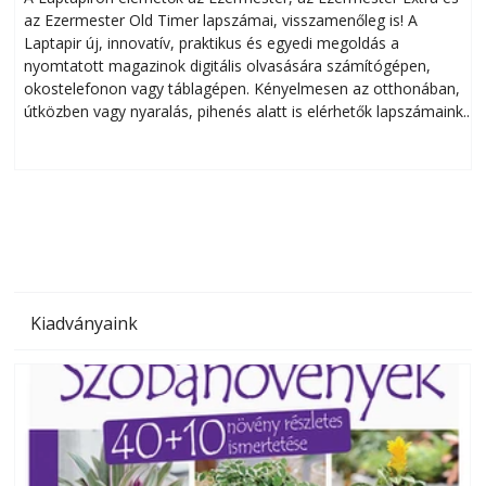
az Ezermester Old Timer lapszámai, visszamenőleg is! A
Laptapir új, innovatív, praktikus és egyedi megoldás a
L
nyomtatott magazinok digitális olvasására számítógépen,
okostelefonon vagy táblagépen. Kényelmesen az otthonában,
útközben vagy nyaralás, pihenés alatt is elérhetők lapszámaink.
ú
Bárhol, bármikor, akár külföldön élve vagy dolgozva is
B
olvashatók az Ezermester lapszámai. A Laptapir kényelmes
megoldás, mert: – t
Kiadványaink