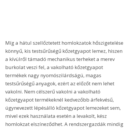
Míg a hátul szellőztetett homlokzatok hőszigetelése 
könnyű, kis testsűrűségű kőzetgyapot lemez, hiszen 
a kívülről támadó mechanikus terheket a merev 
burkolat veszi fel, a vakolható kőzetgyapot 
termékek nagy nyomószilárdságú, magas 
testsűrűségű anyagok, ezért az előzőt nem lehet 
vakolni. Nem célszerű vakolni a vakolható 
kőzetgyapot termékeknél kedvezőbb árfekvésű, 
úgynevezett lépésálló kőzetgyapot lemezeket sem, 
mivel ezek használata esetén a levakolt, kész 
homlokzat elszíneződhet. A rendszergazdák mindig 