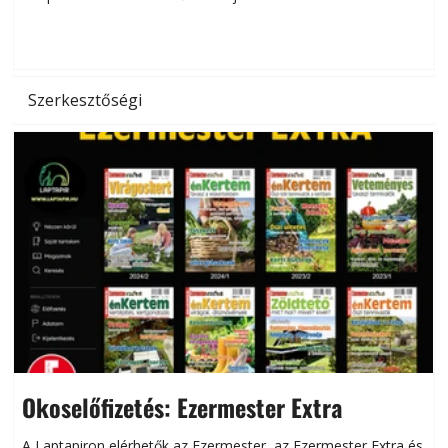
d
Szerkesztőségi
Okoselőfizetés: Ezermester Extra
A Laptapiron elérhetők az Ezermester, az Ezermester Extra és