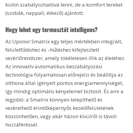
külön szabályozhatóvá tenni, de a komfort tereket 
(szobák, nappali, étkező) ajánlott.
Hogy lehet egy termosztát intelligens?
Az Uponor Smatrix egy teljes mértékben integrált, 
felületfűtéshez és –hűtéshez kifejlesztett 
vezérlőrendszer, amely tökéletesen illik az életéhez. 
Az innovatív automatikus beszabályozási 
technológia folyamatosan előrejelzi és beállítja az 
otthona által igényelt pontos energiamennyiséget, 
így mindig optimális kényelemet biztosít. És ami a 
legjobb: a Smatrix könnyen telepíthető és 
vezérelhető érintőképernyős kezelőfelületének 
köszönhetően, vagy akár házon kívülről is távoli 
hozzáféréssel.