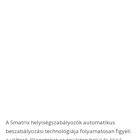
A Smatrix helyiségszabályozók automatikus 
beszabályozási technológiája folyamatosan figyeli 
a változó állapotokat az épületen belül és kívül, 