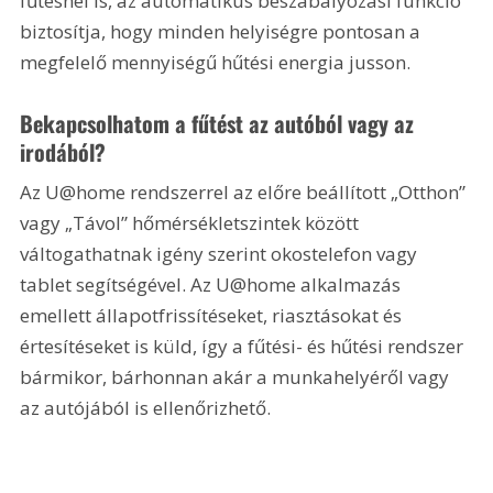
fűtésnél is, az automatikus beszabályozási funkció 
biztosítja, hogy minden helyiségre pontosan a 
megfelelő mennyiségű hűtési energia jusson.
Bekapcsolhatom a fűtést az autóból vagy az 
irodából?
Az U@home rendszerrel az előre beállított „Otthon” 
vagy „Távol” hőmérsékletszintek között 
váltogathatnak igény szerint okostelefon vagy 
tablet segítségével. Az U@home alkalmazás 
emellett állapotfrissítéseket, riasztásokat és 
értesítéseket is küld, így a fűtési- és hűtési rendszer 
bármikor, bárhonnan akár a munkahelyéről vagy 
az autójából is ellenőrizhető.