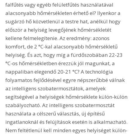
falfűtés vagy egyéb felületfűtés használatával 
alacsonyabb hőmérsékleten érhető el? Ilyenkor a 
sugárzó hő közvetlenül a testre hat, anélkül hogy 
először a helyiség levegőjének hőmérsékletét 
kellene felmelegítenie. Az eredmény: azonos 
komfort, de 2 °C-kal alacsonyabb hőmérsékletű 
helyiség. És azt, hogy míg a fürdőszobában 22-23 
°C-os hőmérsékletben érezzük jól magunkat, a 
nappaliban elegendő 20-21 °C? A technológia 
folyamatos fejlődésével egyre népszerűbbé válnak 
az intelligens szobatermosztátok, amelyek 
segítségével a helyiségek hőmérséklete külön-külön 
szabályozható. Az intelligens szobatermosztát 
használata a célszerű választás, új építésű 
ingatlanoknál és felújítások esetén is alkalmazható. 
Nem feltétlenül kell minden egyes helyiséget külön-