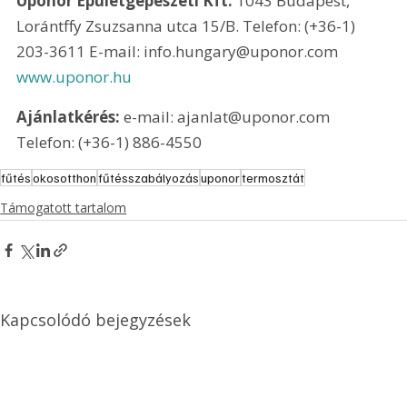
Uponor Épületgépészeti Kft. 
1043 Budapest, 
Lorántffy Zsuzsanna utca 15/B. Telefon: (+36-1) 
203-3611 E-mail: info.hungary@uponor.com 
www.uponor.hu
Ajánlatkérés:
 e-mail: ajanlat@uponor.com 
Telefon: (+36-1) 886-4550
fűtés
okosotthon
fűtésszabályozás
uponor
termosztát
Támogatott tartalom
Kapcsolódó bejegyzések