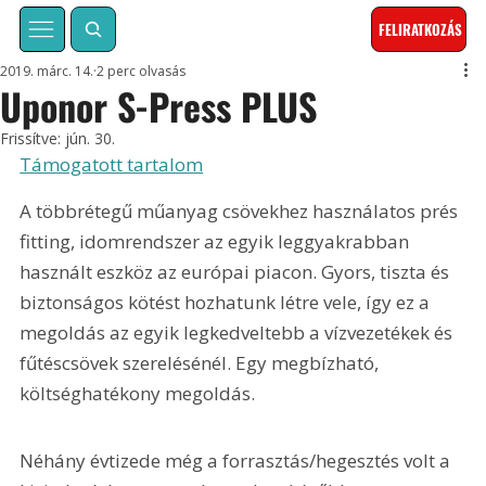
FELIRATKOZÁS
2019. márc. 14.
2 perc olvasás
Uponor S-Press PLUS
Frissítve:
jún. 30.
Támogatott tartalom
A többrétegű műanyag csövekhez használatos prés 
fitting, idomrendszer az egyik leggyakrabban 
használt eszköz az európai piacon. Gyors, tiszta és 
biztonságos kötést hozhatunk létre vele, így ez a 
megoldás az egyik legkedveltebb a vízvezetékek és 
fűtéscsövek szerelésénél. Egy megbízható, 
költséghatékony megoldás.
Néhány évtizede még a forrasztás/hegesztés volt a 