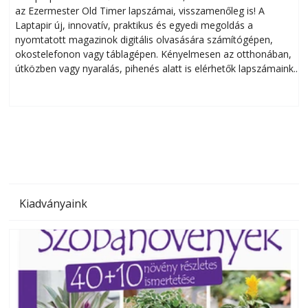
az Ezermester Old Timer lapszámai, visszamenőleg is! A
Laptapir új, innovatív, praktikus és egyedi megoldás a
L
nyomtatott magazinok digitális olvasására számítógépen,
okostelefonon vagy táblagépen. Kényelmesen az otthonában,
útközben vagy nyaralás, pihenés alatt is elérhetők lapszámaink.
ú
Bárhol, bármikor, akár külföldön élve vagy dolgozva is
B
olvashatók az Ezermester lapszámai. A Laptapir kényelmes
megoldás, mert: – t
Kiadványaink