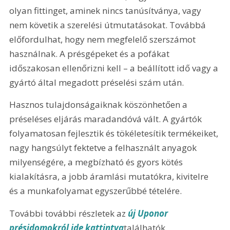
olyan fittinget, aminek nincs tanúsítványa, vagy 
nem követik a szerelési útmutatásokat. Továbbá 
előfordulhat, hogy nem megfelelő szerszámot 
használnak. A présgépeket és a pofákat 
időszakosan ellenőrizni kell – a beállított idő vagy a 
gyártó által megadott préselési szám után.
Hasznos tulajdonságaiknak köszönhetően a 
préseléses eljárás maradandóvá vált. A gyártók 
folyamatosan fejlesztik és tökéletesítik termékeiket, 
nagy hangsúlyt fektetve a felhasznált anyagok 
milyenségére, a megbízható és gyors kötés 
kialakításra, a jobb áramlási mutatókra, kivitelre 
és a munkafolyamat egyszerűbbé tételére.
További további részletek az 
új Uponor 
présidomokról ide kattintva
találhatók.