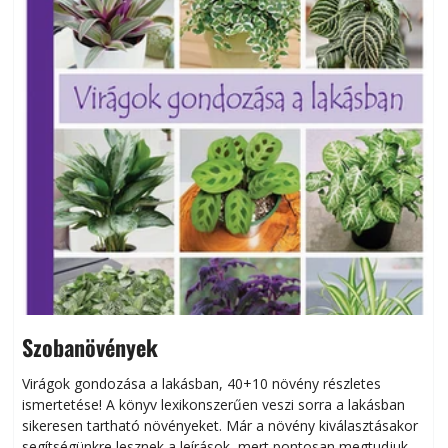
Szobanövények
Virágok gondozása a lakásban, 40+10 növény részletes
ismertetése! A könyv lexikonszerűen veszi sorra a lakásban
s
sikeresen tart­ha­tó növényeket. Már a növény kiválasztásakor
h
segítségünkre lesznek a leírások, mert pontosan megtudjuk,
k