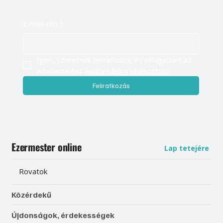
E-mail cím
*
Igen, szeretnék feliratkozni, és elfogadom az 
adatkezelést. 
Adatvédelmi tájékoztató
Feliratkozás
Ezermester online
Lap tetejére
Rovatok
Közérdekű
Újdonságok, érdekességek