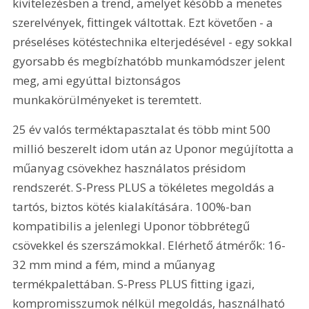
kivitelezésben a trend, amelyet később a menetes 
szerelvények, fittingek váltottak. Ezt követően - a 
préseléses kötéstechnika elterjedésével - egy sokkal 
gyorsabb és megbízhatóbb munkamódszer jelent 
meg, ami egyúttal biztonságos 
munkakörülményeket is teremtett.
25 év valós terméktapasztalat és több mint 500 
millió beszerelt idom után az Uponor megújította a 
műanyag csövekhez használatos présidom 
rendszerét. S-Press PLUS a tökéletes megoldás a 
tartós, biztos kötés kialakítására. 100%-ban 
kompatibilis a jelenlegi Uponor többrétegű 
csövekkel és szerszámokkal. Elérhető átmérők: 16-
32 mm mind a fém, mind a műanyag 
termékpalettában. S-Press PLUS fitting igazi, 
kompromisszumok nélkül megoldás, használható 