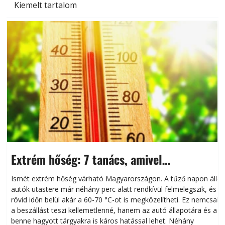
Kiemelt tartalom
Extrém hőség: 7 tanács, amivel
megóvhatjuk autónkat a nyári károktól
Ismét extrém hőség várható Magyarországon. A tűző napon álló
autók utastere már néhány perc alatt rendkívül felmelegszik, és
rövid időn belül akár a 60-70 °C-ot is megközelítheti. Ez nemcsak
n
a beszállást teszi kellemetlenné, hanem az autó állapotára és a
benne hagyott tárgyakra is káros hatással lehet. Néhány