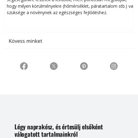
hogy milyen körülményekre (hőmérséklet, páratartalom stb.) van
szüksége a növénynek az egészséges fejlődéshez.
t
Kövess minket
Légy naprakész, és értesülj elsőként
válogatott tartalmainkról