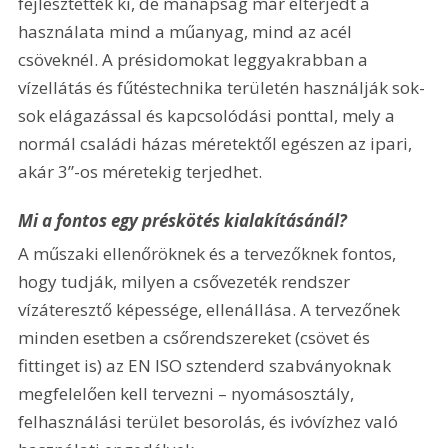
fejlesztették ki, de manapság már elterjedt a 
használata mind a műanyag, mind az acél 
csöveknél. A présidomokat leggyakrabban a 
vízellátás és fűtéstechnika területén használják sok-
sok elágazással és kapcsolódási ponttal, mely a 
normál családi házas méretektől egészen az ipari, 
akár 3”-os méretekig terjedhet.
Mi a fontos egy préskötés kialakításánál?
A műszaki ellenőröknek és a tervezőknek fontos, 
hogy tudják, milyen a csővezeték rendszer 
vízáteresztő képessége, ellenállása. A tervezőnek 
minden esetben a csőrendszereket (csövet és 
fittinget is) az EN ISO sztenderd szabványoknak 
megfelelően kell tervezni – nyomásosztály, 
felhasználási terület besorolás, és ivóvízhez való 