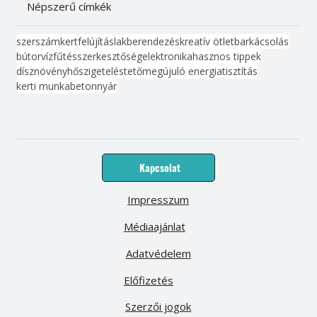
Népszerű címkék
szerszám
kert
felújítás
lakberendezés
kreatív ötlet
barkácsolás
bútor
víz
fűtés
szerkesztőség
elektronika
hasznos tippek
dísznövény
hőszigetelés
tető
megújuló energia
tisztítás
kerti munka
beton
nyár
Kapcsolat
Impresszum
Médiaajánlat
Adatvédelem
Előfizetés
Szerzői jogok