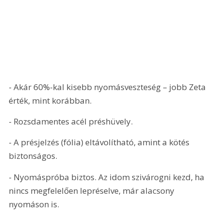
- Akár 60%-kal kisebb nyomásveszteség – jobb Zeta 
érték, mint korábban.
- Rozsdamentes acél préshüvely.
- A présjelzés (fólia) eltávolítható, amint a kötés 
biztonságos.
- Nyomáspróba biztos. Az idom szivárogni kezd, ha 
nincs megfelelően lepréselve, már alacsony 
nyomáson is.