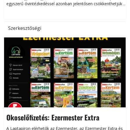
egyszerű óvintézkedéssel azonban jelentősen csökkenthetjük a
hőség káros hatásait.
l
Szerkesztőségi
Okoselőfizetés: Ezermester Extra
A Laptapiron elérhetők az Ezermester, az Ezermester Extra és