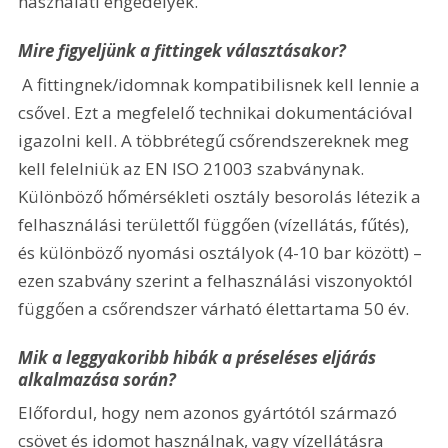
használati engedélyek. 
Mire figyeljünk a fittingek választásakor?
 A fittingnek/idomnak kompatibilisnek kell lennie a 
csővel. Ezt a megfelelő technikai dokumentációval 
igazolni kell. A többrétegű csőrendszereknek meg 
kell felelniük az EN ISO 21003 szabványnak. 
Különböző hőmérsékleti osztály besorolás létezik a 
felhasználási területtől függően (vízellátás, fűtés), 
és különböző nyomási osztályok (4-10 bar között) –
ezen szabvány szerint a felhasználási viszonyoktól 
függően a csőrendszer várható élettartama 50 év.
Mik a leggyakoribb hibák a préseléses eljárás 
alkalmazása során? 
Előfordul, hogy nem azonos gyártótól származó 
csövet és idomot használnak, vagy vízellátásra 