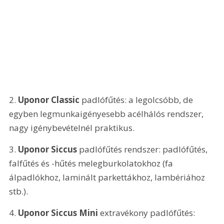
2. 
Uponor Classic
 padlófűtés: a legolcsóbb, de 
egyben legmunkaigényesebb acélhálós rendszer, 
nagy igénybevételnél praktikus.
3. 
Uponor Siccus
 padlófűtés rendszer: padlófűtés, 
falfűtés és -hűtés melegburkolatokhoz (fa 
álpadlókhoz, laminált parkettákhoz, lambériához 
stb.).
4. 
Uponor Siccus Mini
 extravékony padlófűtés: 