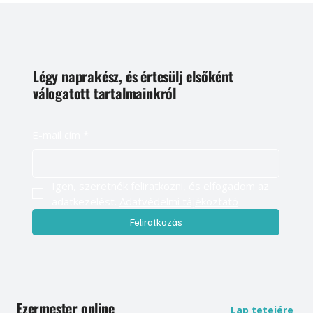
Légy naprakész, és értesülj elsőként
válogatott tartalmainkról
E-mail cím
*
Igen, szeretnék feliratkozni, és elfogadom az 
adatkezelést. 
Adatvédelmi tájékoztató
Feliratkozás
Ezermester online
Lap tetejére