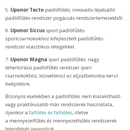
5. 
Uponor Tecto
 padlófűtés: innovatív lépésálló 
padlófűtés-rendszer pogácsás rendszerlemezekből.
6. 
Uponor Siccus
 sport padlófűtés: 
sportcsarnokokhoz kifejlesztett padlófűtés-
rendszer elasztikus rétegekkel.
7. 
Uponor Magna
 ipari padlófűtés: nagy 
teherbírású padlófűtés rendszer ipari 
csarnokokhoz, közvetlenül az aljzatbetonba kerül 
beépítésre.
Bizonyos esetekben a padlófűtés nem kialakítható 
vagy praktikusabb más rendszerek használata, 
ilyenkor a 
falfűtés és falhűtés
, illetve 
a mennyezetfűtés és mennyezethűtés rendszerek 
telepítését javasoljuk.