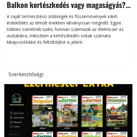
Balkon kertészkedés vagy magaságyás?
Helytakarékos kertészkedés
A saját termesztésű zöldségek és fűszernövények iránti
érdeklődés az elmúlt években látványosan megnőtt. Egyre
többen szeretnék tudni, honnan származik az élelmiszer az
l
asztalukra, miközben a kertészkedés sokak számára
kikapcsolódást és feltöltődést is jelent.
é
d
Szerkesztőségi