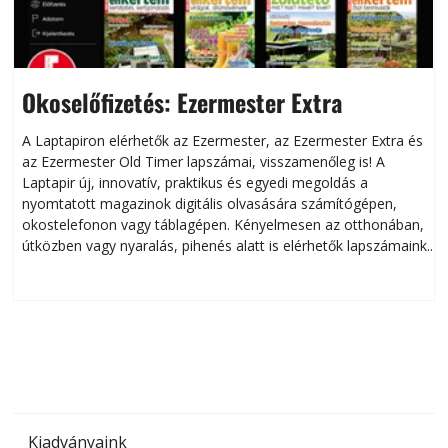
Okoselőfizetés: Ezermester Extra
A Laptapiron elérhetők az Ezermester, az Ezermester Extra és
az Ezermester Old Timer lapszámai, visszamenőleg is! A
Laptapir új, innovatív, praktikus és egyedi megoldás a
L
nyomtatott magazinok digitális olvasására számítógépen,
okostelefonon vagy táblagépen. Kényelmesen az otthonában,
útközben vagy nyaralás, pihenés alatt is elérhetők lapszámaink.
ú
Bárhol, bármikor, akár külföldön élve vagy dolgozva is
B
olvashatók az Ezermester lapszámai. A Laptapir kényelmes
megoldás, mert: – t
Kiadványaink