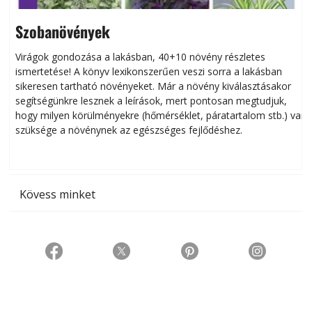
Szobanövények
Virágok gondozása a lakásban, 40+10 növény részletes
ismertetése! A könyv lexikonszerűen veszi sorra a lakásban
s
sikeresen tart­ha­tó növényeket. Már a növény kiválasztásakor
h
segítségünkre lesznek a leírások, mert pontosan megtudjuk,
k
hogy milyen körülményekre (hőmérséklet, páratartalom stb.) van
szüksége a növénynek az egészséges fejlődéshez.
t
Kövess minket