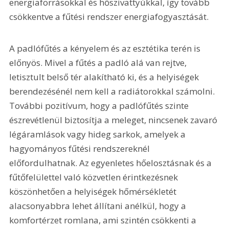
energiaforrásokkal és hőszivattyúkkal, így tovább 
csökkentve a fűtési rendszer energiafogyasztását.
A padlófűtés a kényelem és az esztétika terén is 
előnyös. Mivel a fűtés a padló alá van rejtve, 
letisztult belső tér alakítható ki, és a helyiségek 
berendezésénél nem kell a radiátorokkal számolni. 
További pozitívum, hogy a padlófűtés szinte 
észrevétlenül biztosítja a meleget, nincsenek zavaró 
légáramlások vagy hideg sarkok, amelyek a 
hagyományos fűtési rendszereknél 
előfordulhatnak. Az egyenletes hőelosztásnak és a 
fűtőfelülettel való közvetlen érintkezésnek 
köszönhetően a helyiségek hőmérsékletét 
alacsonyabbra lehet állítani anélkül, hogy a 
komfortérzet romlana, ami szintén csökkenti a 