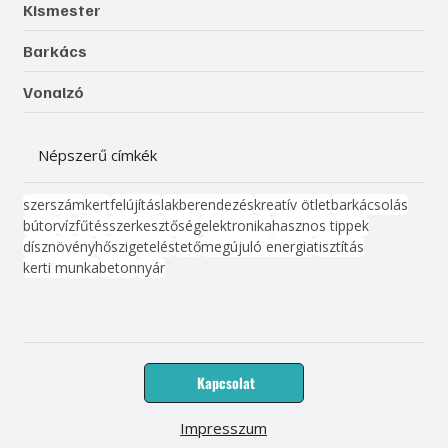
Kismester
Barkács
Vonalzó
Népszerű címkék
szerszám
kert
felújítás
lakberendezés
kreatív ötlet
barkácsolás
bútor
víz
fűtés
szerkesztőség
elektronika
hasznos tippek
dísznövény
hőszigetelés
tető
megújuló energia
tisztítás
kerti munka
beton
nyár
Kapcsolat
Impresszum