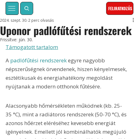
FELIRATKOZÁS
2024. szept. 30.
2 perc olvasás
Uponor padlófűtési rendszerek
Frissítve:
jún. 30.
Támogatott tartalom
A 
padlófűtési rendszerek
 egyre nagyobb 
népszerűségnek örvendenek, hiszen kényelmesek, 
esztétikusak és energiahatékony megoldást 
nyújtanak a modern otthonok fűtésére.
Alacsonyabb hőmérsékleten működnek (kb. 25-
35 °C), mint a radiátoros rendszerek (50-70 °C), és 
azonos hőérzet eléréséhez kevesebb energiát 
igényelnek. Emellett jól kombinálhatók megújuló 