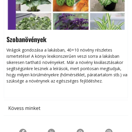
Szobanövények
Virágok gondozása a lakásban, 40+10 növény részletes
ismertetése! A könyv lexikonszerűen veszi sorra a lakásban
s
sikeresen tart­ha­tó növényeket. Már a növény kiválasztásakor
h
segítségünkre lesznek a leírások, mert pontosan megtudjuk,
k
hogy milyen körülményekre (hőmérséklet, páratartalom stb.) van
szüksége a növénynek az egészséges fejlődéshez.
t
Kövess minket