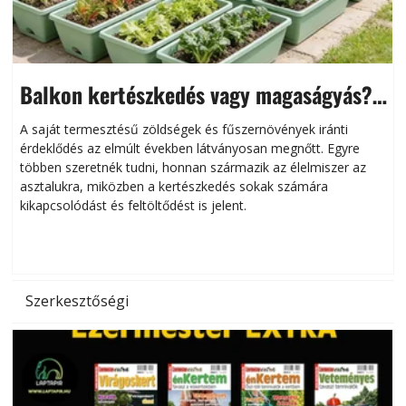
Balkon kertészkedés vagy magaságyás?
Helytakarékos kertészkedés
A saját termesztésű zöldségek és fűszernövények iránti
érdeklődés az elmúlt években látványosan megnőtt. Egyre
többen szeretnék tudni, honnan származik az élelmiszer az
l
asztalukra, miközben a kertészkedés sokak számára
kikapcsolódást és feltöltődést is jelent.
é
d
Szerkesztőségi