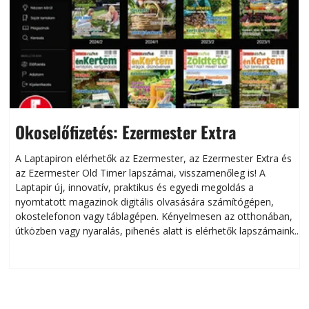
Okoselőfizetés: Ezermester Extra
A Laptapiron elérhetők az Ezermester, az Ezermester Extra és
az Ezermester Old Timer lapszámai, visszamenőleg is! A
Laptapir új, innovatív, praktikus és egyedi megoldás a
L
nyomtatott magazinok digitális olvasására számítógépen,
okostelefonon vagy táblagépen. Kényelmesen az otthonában,
útközben vagy nyaralás, pihenés alatt is elérhetők lapszámaink.
ú
Bárhol, bármikor, akár külföldön élve vagy dolgozva is
B
olvashatók az Ezermester lapszámai. A Laptapir kényelmes
megoldás, mert: – t