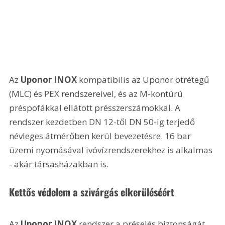
Az 
Uponor INOX
 kompatibilis az Uponor ötrétegű 
(MLC) és PEX rendszereivel, és az M-kontúrú 
préspofákkal ellátott présszerszámokkal. A 
rendszer kezdetben DN 12-től DN 50-ig terjedő 
névleges átmérőben kerül bevezetésre. 16 bar 
üzemi nyomásával ivóvízrendszerekhez is alkalmas 
- akár társasházakban is. 
Kettős védelem a szivárgás elkerüléséért
Az 
Uponor INOX
 rendszer a préselés biztonságát 