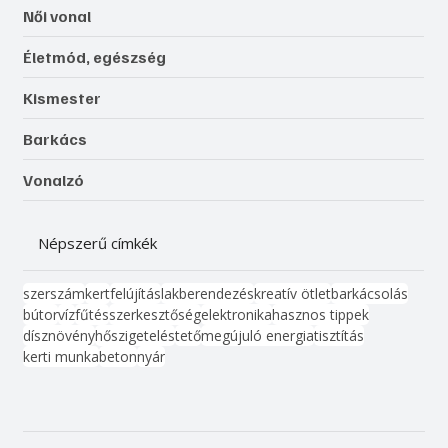
Női vonal
Életmód, egészség
Kismester
Barkács
Vonalzó
Népszerű címkék
szerszám
kert
felújítás
lakberendezés
kreatív ötlet
barkácsolás
bútor
víz
fűtés
szerkesztőség
elektronika
hasznos tippek
dísznövény
hőszigetelés
tető
megújuló energia
tisztítás
kerti munka
beton
nyár