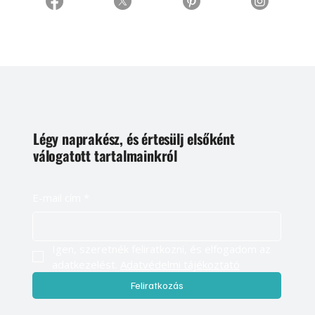
Légy naprakész, és értesülj elsőként
válogatott tartalmainkról
E-mail cím
*
Igen, szeretnék feliratkozni, és elfogadom az 
adatkezelést. 
Adatvédelmi tájékoztató
Feliratkozás