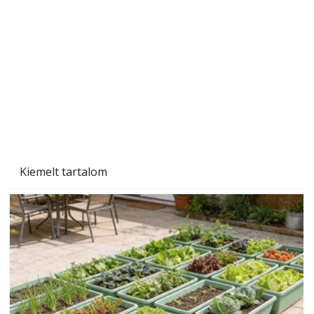
Tiszta homlokzat éveken át
Kiemelt tartalom