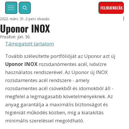
FELIRATKOZÁS
2022. márc. 31.
2 perc olvasás
Uponor INOX
Frissítve:
jún. 30.
Támogatott tartalom
Tovább szélesítette portfólióját az Uponor azt új 
Uponor INOX
 rozsdanómentes acél, ivóvízre 
használatos rendszerével. Az Uponor új INOX 
rozsdamentes acél rendszere - amely 
rozsdamentes acél csövekből és idomokból áll - 
megfelel a legmagasabb követelményeknek. Az 
anyag garantálja a maximális biztonságot és 
higiéniát működés közben, míg a kialakítás 
minimális szereléssel megoldható.