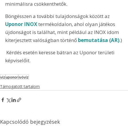
minimálisra csökkenthetők.
Böngésszen a további tulajdonságok között az 
Uponor INOX
 termékoldalon, ahol olyan játékos 
újdonságot is találhat, mint például az INOX idom 
kiterjesztett valóságban történő 
bemutatása (AR)
.)
 Kérdés esetén keresse bátran az Uponor területi 
képviselőit. 
víz
uponor
ivóvíz
Támogatott tartalom
Kapcsolódó bejegyzések