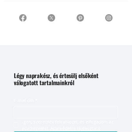
Légy naprakész, és értesülj elsőként
válogatott tartalmainkról
E-mail cím
*
Igen, szeretnék feliratkozni, és elfogadom az 
adatkezelést. 
Adatvédelmi tájékoztató