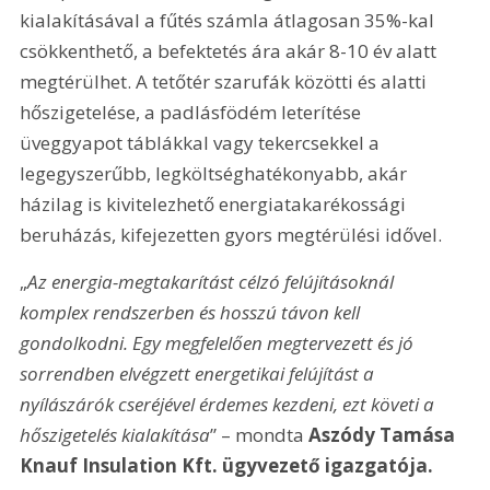
kialakításával a fűtés számla átlagosan 35%-kal 
csökkenthető, a befektetés ára akár 8-10 év alatt 
megtérülhet. A tetőtér szarufák közötti és alatti 
hőszigetelése, a padlásfödém leterítése 
üveggyapot táblákkal vagy tekercsekkel a 
legegyszerűbb, legköltséghatékonyabb, akár 
házilag is kivitelezhető energiatakarékossági 
beruházás, kifejezetten gyors megtérülési idővel.
„
Az energia-megtakarítást célzó felújításoknál 
komplex rendszerben és hosszú távon kell 
gondolkodni. Egy megfelelően megtervezett és jó 
sorrendben elvégzett energetikai felújítást a 
nyílászárók cseréjével érdemes kezdeni, ezt követi a 
hőszigetelés kialakítása
” – mondta 
Aszódy Tamás
a 
Knauf Insulation Kft. ügyvezető igazgatója.