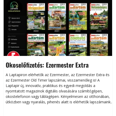
Okoselőfizetés: Ezermester Extra
A Laptapiron elérhetők az Ezermester, az Ezermester Extra és
az Ezermester Old Timer lapszámai, visszamenőleg is! A
Laptapir új, innovatív, praktikus és egyedi megoldás a
L
nyomtatott magazinok digitális olvasására számítógépen,
okostelefonon vagy táblagépen. Kényelmesen az otthonában,
útközben vagy nyaralás, pihenés alatt is elérhetők lapszámaink.
ú
Bárhol, bármikor, akár külföldön élve vagy dolgozva is
B
olvashatók az Ezermester lapszámai. A Laptapir kényelmes