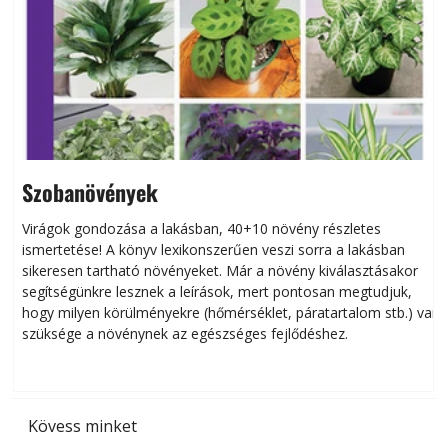
Szobanövények
Virágok gondozása a lakásban, 40+10 növény részletes
ismertetése! A könyv lexikonszerűen veszi sorra a lakásban
s
sikeresen tart­ha­tó növényeket. Már a növény kiválasztásakor
h
segítségünkre lesznek a leírások, mert pontosan megtudjuk,
k
hogy milyen körülményekre (hőmérséklet, páratartalom stb.) van
szüksége a növénynek az egészséges fejlődéshez.
t
Kövess minket