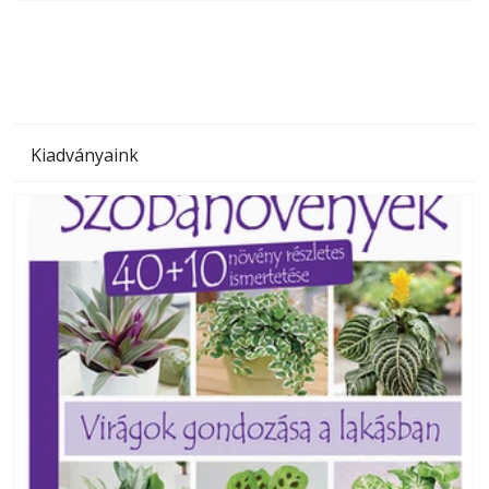
megoldás, mert: – t
Kiadványaink