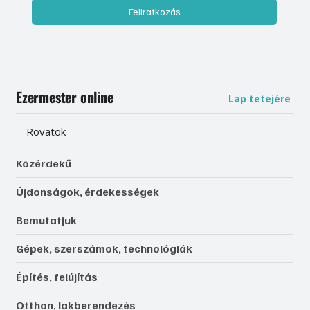
Feliratkozás
Ezermester online
Lap tetejére
Rovatok
Közérdekű
Újdonságok, érdekességek
Bemutatjuk
Gépek, szerszámok, technológiák
Építés, felújítás
Otthon, lakberendezés