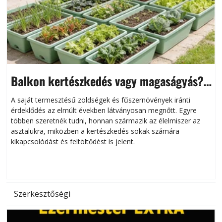
Balkon kertészkedés vagy magaságyás?
Helytakarékos kertészkedés
A saját termesztésű zöldségek és fűszernövények iránti
érdeklődés az elmúlt években látványosan megnőtt. Egyre
többen szeretnék tudni, honnan származik az élelmiszer az
l
asztalukra, miközben a kertészkedés sokak számára
kikapcsolódást és feltöltődést is jelent.
é
d
Szerkesztőségi