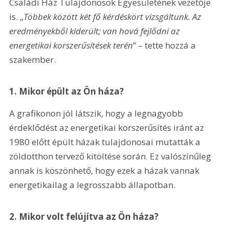
Családi Ház Tulajdonosok Egyesületének vezetője 
is. „
Többek között két fő kérdéskört vizsgáltunk. Az 
eredményekből kiderült; van hová fejlődni az 
energetikai korszerűsítések terén
” – tette hozzá a 
szakember.
1. Mikor épült az Ön háza?
A grafikonon jól látszik, hogy a legnagyobb 
érdeklődést az energetikai korszerűsítés iránt az 
1980 előtt épült házak tulajdonosai mutatták a 
zöldotthon tervező kitöltése során. Ez valószínűleg 
annak is köszönhető, hogy ezek a házak vannak 
energetikailag a legrosszabb állapotban.
2. Mikor volt felújítva az Ön háza?