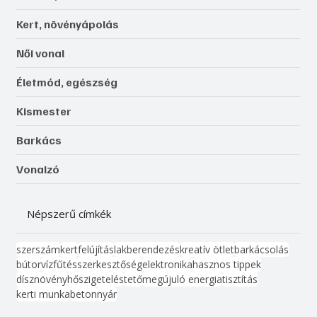
Kert, növényápolás
Női vonal
Életmód, egészség
Kismester
Barkács
Vonalzó
Népszerű címkék
szerszám
kert
felújítás
lakberendezés
kreatív ötlet
barkácsolás
bútor
víz
fűtés
szerkesztőség
elektronika
hasznos tippek
dísznövény
hőszigetelés
tető
megújuló energia
tisztítás
kerti munka
beton
nyár