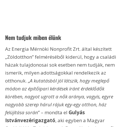
Nem tudjuk miben élünk
Az Energia Mérnöki Nonprofit Zrt. által készített 
„Zöldotthon” felméréséből kiderül, hogy a családi 
házak tulajdonosai sok esetben nem tudják, nem 
ismerik, milyen adottságokkal rendelkezik az 
otthonuk. „
A kutatásból jól látszik, hogy meglepő 
módon az építőipari kérdések iránt érdeklődők 
körében, nagyot ugrott a nők aránya, vagyis, egyre 
nagyobb szerep hárul rájuk egy-egy otthon, ház 
felújítása során
” – mondta el 
Gulyás 
István
vezérigazgató
, aki egyben a Magyar 