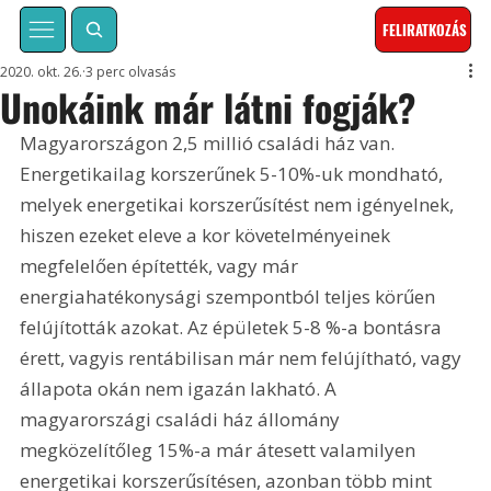
FELIRATKOZÁS
2020. okt. 26.
3 perc olvasás
Unokáink már látni fogják?
Magyarországon 2,5 millió családi ház van. 
Energetikailag korszerűnek 5-10%-uk mondható, 
melyek energetikai korszerűsítést nem igényelnek, 
hiszen ezeket eleve a kor követelményeinek 
megfelelően építették, vagy már 
energiahatékonysági szempontból teljes körűen 
felújították azokat. Az épületek 5-8 %-a bontásra 
érett, vagyis rentábilisan már nem felújítható, vagy 
állapota okán nem igazán lakható. A 
magyarországi családi ház állomány 
megközelítőleg 15%-a már átesett valamilyen 
energetikai korszerűsítésen, azonban több mint 