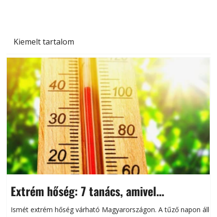
Kiemelt tartalom
Extrém hőség: 7 tanács, amivel
megóvhatjuk autónkat a nyári károktól
Ismét extrém hőség várható Magyarországon. A tűző napon álló