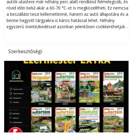
autók utastere már néhány perc alatt rendkívül felmelegszik, és
rövid időn belül akár a 60-70 °C-ot is megközelítheti. Ez nemcsak
n
a beszállást teszi kellemetlenné, hanem az autó állapotára és a
benne hagyott tárgyakra is káros hatással lehet. Néhány
egyszerű óvintézkedéssel azonban jelentősen csökkenthetjük a
hőség káros hatásait.
l
Szerkesztőségi