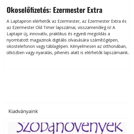
Okoselőfizetés: Ezermester Extra
A Laptapiron elérhetők az Ezermester, az Ezermester Extra és
az Ezermester Old Timer lapszámai, visszamenőleg is! A
Laptapir új, innovatív, praktikus és egyedi megoldás a
L
nyomtatott magazinok digitális olvasására számítógépen,
okostelefonon vagy táblagépen. Kényelmesen az otthonában,
útközben vagy nyaralás, pihenés alatt is elérhetők lapszámaink.
ú
Bárhol, bármikor, akár külföldön élve vagy dolgozva is
B
olvashatók az Ezermester lapszámai. A Laptapir kényelmes
megoldás, mert: – t
Kiadványaink