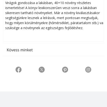
Virágok gondozása a lakásban, 40+10 növény részletes
ismertetése! A könyv lexikonszerűen veszi sorra a lakásban
s
sikeresen tart­ha­tó növényeket. Már a növény kiválasztásakor
h
segítségünkre lesznek a leírások, mert pontosan megtudjuk,
k
hogy milyen körülményekre (hőmérséklet, páratartalom stb.) van
szüksége a növénynek az egészséges fejlődéshez.
t
Kövess minket