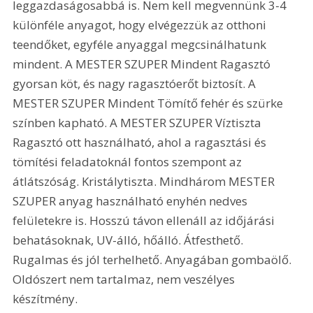
leggazdaságosabbá is. Nem kell megvennünk 3-4 
különféle anyagot, hogy elvégezzük az otthoni 
teendőket, egyféle anyaggal megcsinálhatunk 
mindent. A MESTER SZUPER Mindent Ragasztó 
gyorsan köt, és nagy ragasztóerőt biztosít. A 
MESTER SZUPER Mindent Tömítő fehér és szürke 
színben kapható. A MESTER SZUPER Víztiszta 
Ragasztó ott használható, ahol a ragasztási és 
tömítési feladatoknál fontos szempont az 
átlátszóság. Kristálytiszta. Mindhárom MESTER 
SZUPER anyag használható enyhén nedves 
felületekre is. Hosszú távon ellenáll az időjárási 
behatásoknak, UV-álló, hőálló. Átfesthető. 
Rugalmas és jól terhelhető. Anyagában gombaölő. 
Oldószert nem tartalmaz, nem veszélyes 
készítmény.