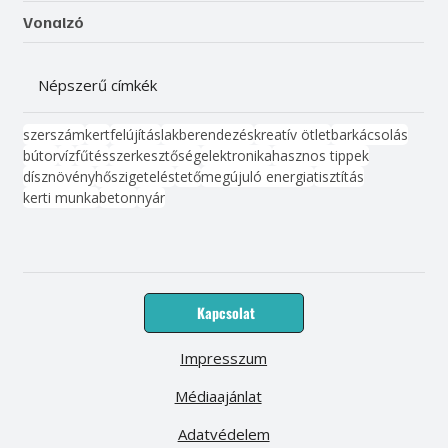
Vonalzó
Népszerű címkék
szerszám
kert
felújítás
lakberendezés
kreatív ötlet
barkácsolás
bútor
víz
fűtés
szerkesztőség
elektronika
hasznos tippek
dísznövény
hőszigetelés
tető
megújuló energia
tisztítás
kerti munka
beton
nyár
Kapcsolat
Impresszum
Médiaajánlat
Adatvédelem