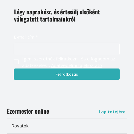
Légy naprakész, és értesülj elsőként
válogatott tartalmainkról
E-mail cím
*
Igen, szeretnék feliratkozni, és elfogadom az 
adatkezelést. 
Adatvédelmi tájékoztató
Feliratkozás
Ezermester online
Lap tetejére
Rovatok