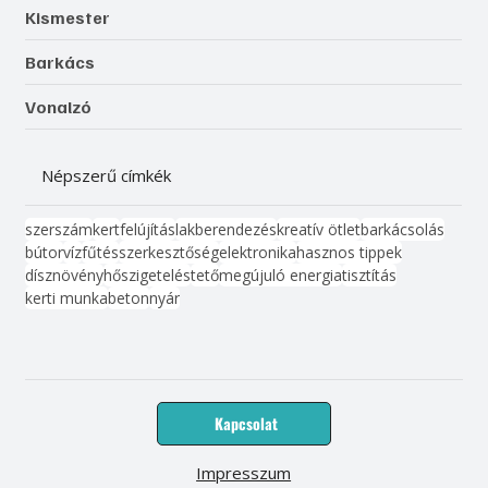
Kismester
Barkács
Vonalzó
Népszerű címkék
szerszám
kert
felújítás
lakberendezés
kreatív ötlet
barkácsolás
bútor
víz
fűtés
szerkesztőség
elektronika
hasznos tippek
dísznövény
hőszigetelés
tető
megújuló energia
tisztítás
kerti munka
beton
nyár
Kapcsolat
Impresszum