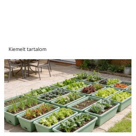
Naptej vagy napolaj? Melyiket válasszuk, és
miben különböznek?
Kiemelt tartalom