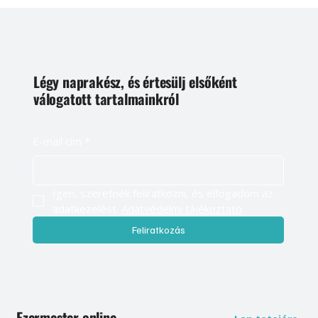
Légy naprakész, és értesülj elsőként
válogatott tartalmainkról
E-mail cím
*
Igen, szeretnék feliratkozni, és elfogadom az 
adatkezelést. 
Adatvédelmi tájékoztató
Feliratkozás
Ezermester online