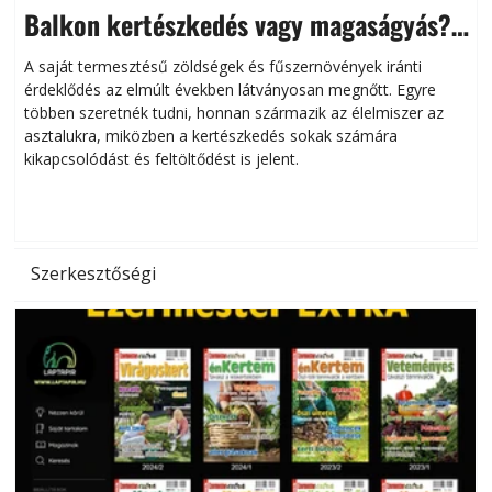
Balkon kertészkedés vagy magaságyás?
Helytakarékos kertészkedés
A saját termesztésű zöldségek és fűszernövények iránti
érdeklődés az elmúlt években látványosan megnőtt. Egyre
többen szeretnék tudni, honnan származik az élelmiszer az
l
asztalukra, miközben a kertészkedés sokak számára
kikapcsolódást és feltöltődést is jelent.
é
d
Szerkesztőségi