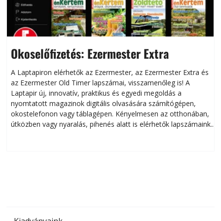
Okoselőfizetés: Ezermester Extra
A Laptapiron elérhetők az Ezermester, az Ezermester Extra és
az Ezermester Old Timer lapszámai, visszamenőleg is! A
Laptapir új, innovatív, praktikus és egyedi megoldás a
L
nyomtatott magazinok digitális olvasására számítógépen,
okostelefonon vagy táblagépen. Kényelmesen az otthonában,
útközben vagy nyaralás, pihenés alatt is elérhetők lapszámaink.
ú
Bárhol, bármikor, akár külföldön élve vagy dolgozva is
B
olvashatók az Ezermester lapszámai. A Laptapir kényelmes
megoldás, mert: – t
Kiadványaink