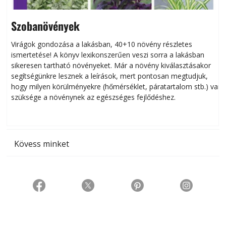
Szobanövények
Virágok gondozása a lakásban, 40+10 növény részletes
ismertetése! A könyv lexikonszerűen veszi sorra a lakásban
s
sikeresen tart­ha­tó növényeket. Már a növény kiválasztásakor
h
segítségünkre lesznek a leírások, mert pontosan megtudjuk,
k
hogy milyen körülményekre (hőmérséklet, páratartalom stb.) van
szüksége a növénynek az egészséges fejlődéshez.
t
Kövess minket