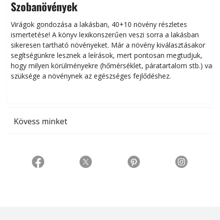
Szobanövények
Virágok gondozása a lakásban, 40+10 növény részletes
ismertetése! A könyv lexikonszerűen veszi sorra a lakásban
s
sikeresen tart­ha­tó növényeket. Már a növény kiválasztásakor
h
segítségünkre lesznek a leírások, mert pontosan megtudjuk,
k
hogy milyen körülményekre (hőmérséklet, páratartalom stb.) van
szüksége a növénynek az egészséges fejlődéshez.
t
Kövess minket