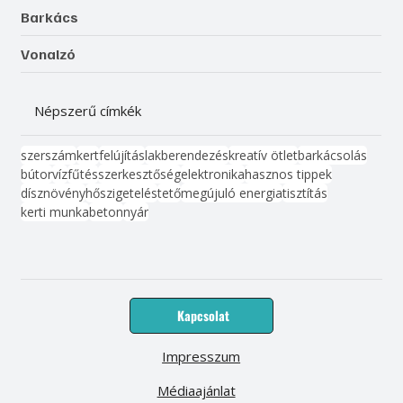
Barkács
Vonalzó
Népszerű címkék
szerszám
kert
felújítás
lakberendezés
kreatív ötlet
barkácsolás
bútor
víz
fűtés
szerkesztőség
elektronika
hasznos tippek
dísznövény
hőszigetelés
tető
megújuló energia
tisztítás
kerti munka
beton
nyár
Kapcsolat
Impresszum
Médiaajánlat