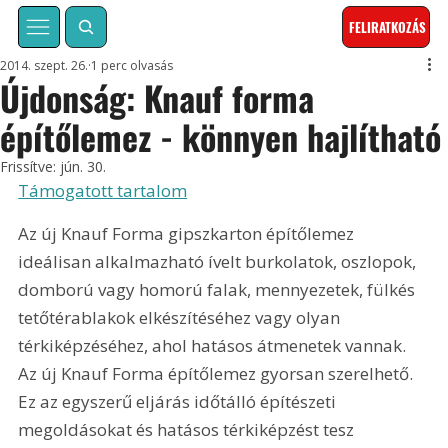
FELIRATKOZÁS
2014. szept. 26.
1 perc olvasás
Újdonság: Knauf forma
építőlemez - könnyen hajlítható
Frissítve:
jún. 30.
Támogatott tartalom
Az új Knauf Forma gipszkarton építőlemez 
ideálisan alkalmazható ívelt burkolatok, oszlopok, 
domború vagy homorú falak, mennyezetek, fülkés 
tetőtérablakok elkészítéséhez vagy olyan 
térkiképzéséhez, ahol hatásos átmenetek vannak.  
Az új Knauf Forma építőlemez gyorsan szerelhető. 
Ez az egyszerű eljárás időtálló építészeti 
megoldásokat és hatásos térkiképzést tesz 