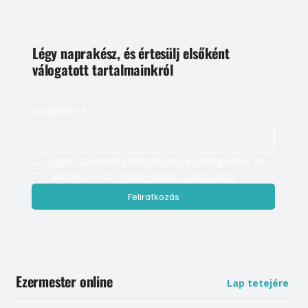
Légy naprakész, és értesülj elsőként
válogatott tartalmainkról
E-mail cím
*
Igen, szeretnék feliratkozni, és elfogadom az 
adatkezelést. 
Adatvédelmi tájékoztató
Feliratkozás
Ezermester online
Lap tetejére