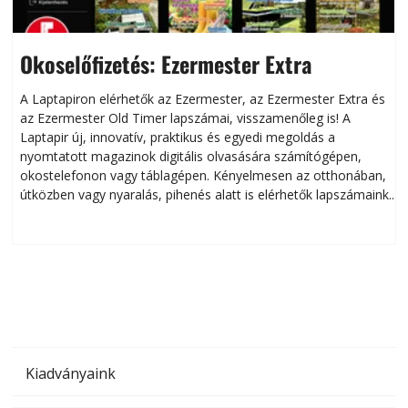
Okoselőfizetés: Ezermester Extra
A Laptapiron elérhetők az Ezermester, az Ezermester Extra és
az Ezermester Old Timer lapszámai, visszamenőleg is! A
Laptapir új, innovatív, praktikus és egyedi megoldás a
L
nyomtatott magazinok digitális olvasására számítógépen,
okostelefonon vagy táblagépen. Kényelmesen az otthonában,
útközben vagy nyaralás, pihenés alatt is elérhetők lapszámaink.
ú
Bárhol, bármikor, akár külföldön élve vagy dolgozva is
B
olvashatók az Ezermester lapszámai. A Laptapir kényelmes
megoldás, mert: – t
Kiadványaink