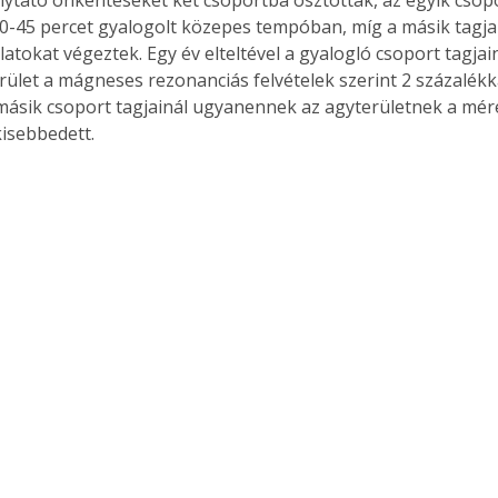
lytató önkénteseket két csoportba osztották, az egyik csop
-45 percet gyalogolt közepes tempóban, míg a másik tagjai
atokat végeztek. Egy év elteltével a gyalogló csoport tagjai
erület a mágneses rezonanciás felvételek szerint 2 százalékk
ásik csoport tagjainál ugyanennek az agyterületnek a mére
kisebbedett.