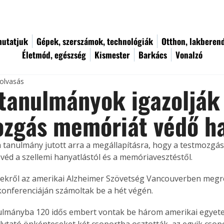
utatjuk
Gépek, szerszámok, technológiák
Otthon, lakberen
Életmód, egészség
Kismester
Barkács
Vonalzó
 olvasás
tanulmányok igazolják
ozgás memóriát védő h
tanulmány jutott arra a megállapításra, hogy a testmozgá
éd a szellemi hanyatlástól és a memóriavesztéstől.
ekről az amerikai Alzheimer Szövetség Vancouverben megr
onferenciáján számoltak be a hét végén.
ulmányba 120 idős embert vontak be három amerikai egyetem