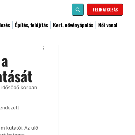
FELIRATKOZÁS
dezés
Építés, felújítás
Kert, növényápolás
Női vonal
 a
atását
s idősödő korban 
endezett 
 kutatói. Az ülő 