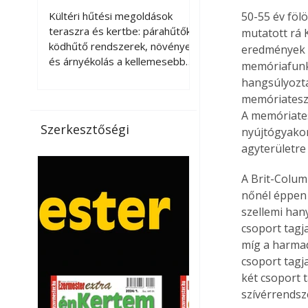
kellemesebbé a
Kültéri hűtési megoldások
50-55 év föl
teraszt és a kertet?
teraszra és kertbe: párahűtők,
mutatott rá 
ködhűtő rendszerek, növények
eredmények v
és árnyékolás a kellemesebb
memóriafunkc
nyári mikroklímáért. A kültéri
hangsúlyozta,
hűtés kérdése az utóbbi
memóriateszt
években egyre nagyobb
A memóriates
jelentőséget kapott, ahogy a
Szerkesztőségi
nyújtógyakor
nyári hőhullámok gyakoribbá és
agyterületre 
intenzívebbé váltak. Míg
korábban elsősorban a beltéri
A Brit-Columb
klímaberendezések jelentették
nőnél éppen 
a megoldást a meleg ellen, ma
szellemi hany
már egyre többen keresnek
csoport tagj
olyan kültéri hűtési
lehetőségeket is, amelyek a
míg a harmad
teraszok, erkélyek, kertek vagy
csoport tagj
vendégl
két csoport 
szívérrendsz