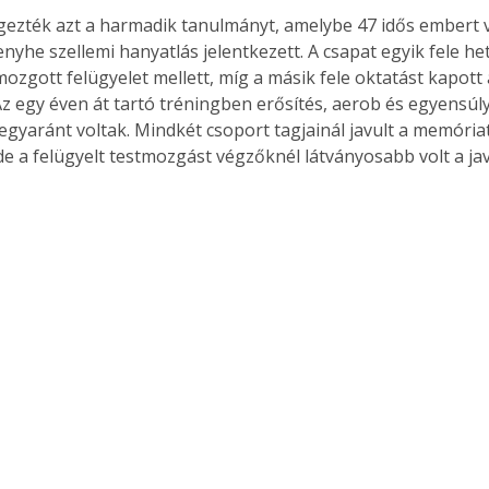
ezték azt a harmadik tanulmányt, amelybe 47 idős embert v
nyhe szellemi hanyatlás jelentkezett. A csapat egyik fele he
mozgott felügyelet mellett, míg a másik fele oktatást kapott
z egy éven át tartó tréningben erősítés, aerob és egyensúlyt
egyaránt voltak. Mindkét csoport tagjainál javult a memória
e a felügyelt testmozgást végzőknél látványosabb volt a jav