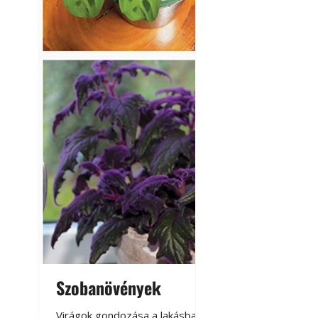
Szobanövények
Virágoskert: k
teraszon, laká
Virágok gondozása a lakásban,