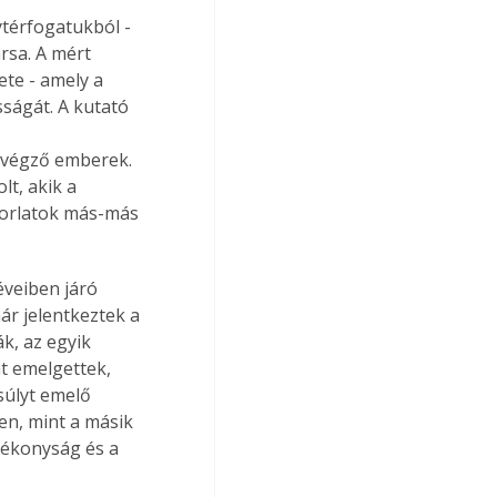
térfogatukból - 
rsa. A mért 
te - amely a 
ságát. A kutató 
 
 végző emberek. 
t, akik a 
korlatok más-más 
éveiben járó 
r jelentkeztek a 
k, az egyik 
t emelgettek, 
súlyt emelő 
en, mint a másik 
gékonyság és a 