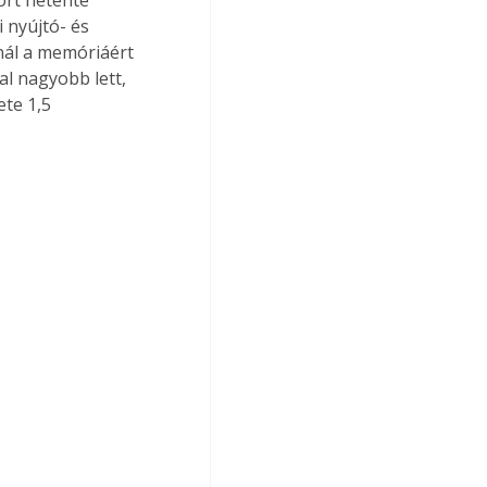
ort hetente 
 nyújtó- és 
nál a memóriáért 
al nagyobb lett, 
te 1,5 