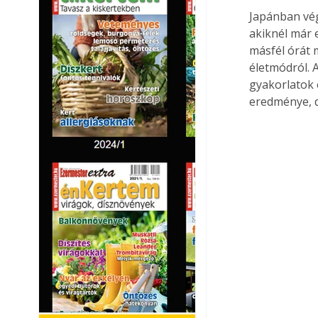
Japánban vég
akiknél már e
másfél órát 
életmódról. A
gyakorlatok 
eredménye, d