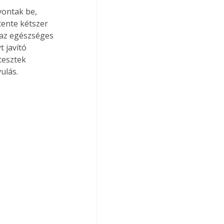
ontak be, 
tente kétszer 
 az egészséges 
 javító 
tesztek 
ulás.