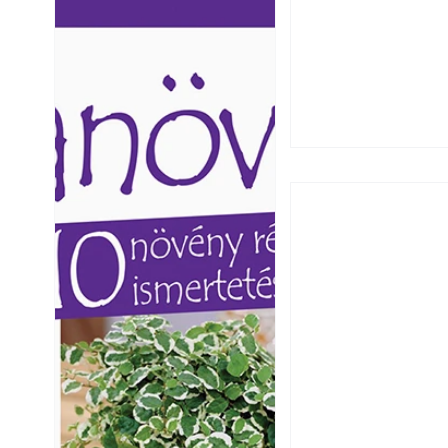
Ezermester lapszámai. A
Ezermester lapszámai
Laptapir kényelmes megoldás,
Laptapir kényelmes 
mert: – t
mert: – t
Széndioxid temető