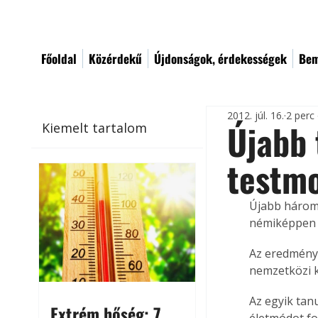
Főoldal
Közérdekű
Újdonságok, érdekességek
Bem
2012. júl. 16.
2 perc
Újabb 
Kiemelt tartalom
testm
Újabb három 
némiképpen v
Az eredmény
nemzetközi k
Az egyik tan
Extrém hőség: 7