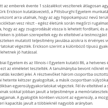
ött az emberek évente 1 százalékot veszítenek átlagosan agy
Kirk Erickson kutatásvezető, a Pittsburghi Egyetem munkatá
iszont arra utalnak, hogy az agy hippokampusz nevű terüle
iókban vesz részt - egész életünk során megőrzi rugalmas
 hogy az agy zsugorodását vissza is lehetett fordítani, és a
eken is jobban szerepeltek egy év elteltével a testmozgást
zteken mutatott teljesítmény javulása azokra is érvényes vol
latokat végezték. Erickson szerint a különböző típusú gya
lehetnek jó hatással.
iai Egyetem és az Illinois-i Egyetem kutatói 86, a hetvenes 
ezt az elméletet tesztelték. A tanulmányba bevont nőknél má
atlás kezdeti jelei. A résztvevőket három csoportba osztottá
ai hetente kétszer gyalogoltak, a másik csoportban súlyzóka
ikban egyensúlygyakorlatokat végeztek. Fél év elteltével a 
ainak sokkal jobban javult a teljesítménye a memóriatesztek
tagjainak. A gyaloglók körében viszont az egyensúly, a moz
eri kapacitás javult a többieknél nagyobb arányban.