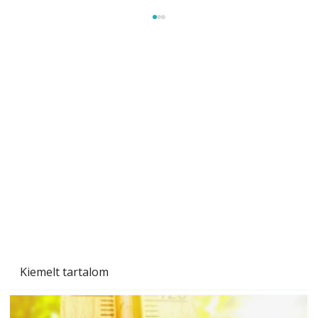
A varrógép és a varrás
Kiemelt tartalom