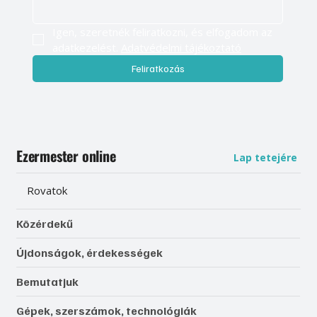
Igen, szeretnék feliratkozni, és elfogadom az 
adatkezelést. 
Adatvédelmi tájékoztató
Feliratkozás
Ezermester online
Lap tetejére
Rovatok
Közérdekű
Újdonságok, érdekességek
Bemutatjuk
Gépek, szerszámok, technológiák