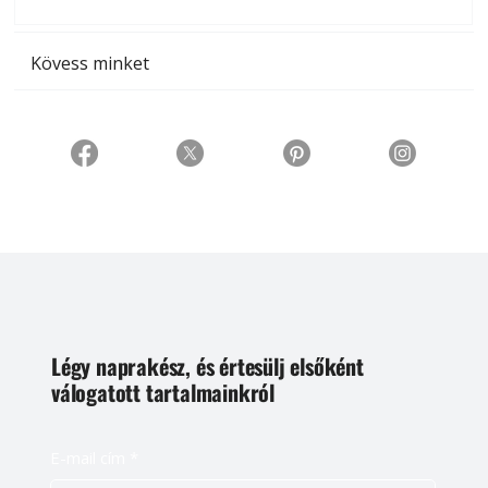
t
Kövess minket
Légy naprakész, és értesülj elsőként
válogatott tartalmainkról
E-mail cím
*