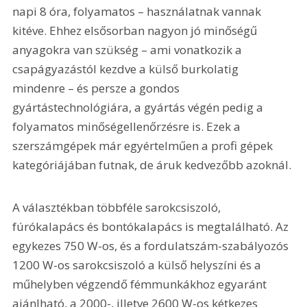
napi 8 óra, folyamatos – használatnak vannak 
kitéve. Ehhez elsősorban nagyon jó minőségű 
anyagokra van szükség – ami vonatkozik a 
csapágyazástól kezdve a külső burkolatig 
mindenre – és persze a gondos 
gyártástechnológiára, a gyártás végén pedig a 
folyamatos minőségellenőrzésre is. Ezek a 
szerszámgépek már egyértelműen a profi gépek 
kategóriájában futnak, de áruk kedvezőbb azoknál. 
A választékban többféle sarokcsiszoló, 
fúrókalapács és bontókalapács is megtalálható. Az 
egykezes 750 W-os, és a fordulatszám-szabályozós 
1200 W-os sarokcsiszoló a külső helyszíni és a 
műhelyben végzendő fémmunkákhoz egyaránt 
ajánlható, a 2000-, illetve 2600 W-os kétkezes 