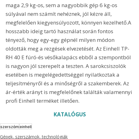
maga 2,9 kg-os, sem a nagyobbik gép 6 kg-os 
súlyával nem számít nehéznek, jól kézre áll, 
megfelelően kiegyensúlyozott, könnyen kezelhető.A 
hosszabb ideig tartó használat során fontos 
tényező, hogy egy-egy gépnél milyen módon 
oldották meg a rezgések elvezetését. Az Einhell TP-
RH 40 E fúró-és vésőkalapács ebből a szempontból 
is nagyon jól szerepelt a teszten. A sarokcsiszolók 
esetében is megelégedettséggel nyilatkoztak a 
teljesítményről és a minőségről a szakemberek. Az 
ár-érték arányt is megfelelőnek találták valamennyi 
profi Einhell terméket illetően. 
KATALÓGUS
szerszám
einhell
Gépek, szerszámok, technológiák