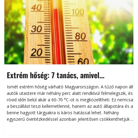
Extrém hőség: 7 tanács, amivel
megóvhatjuk autónkat a nyári károktól
Ismét extrém hőség várható Magyarországon. A tűző napon álló
autók utastere már néhány perc alatt rendkívül felmelegszik, és
rövid időn belül akár a 60-70 °C-ot is megközelítheti. Ez nemcsak
n
a beszállást teszi kellemetlenné, hanem az autó állapotára és a
benne hagyott tárgyakra is káros hatással lehet. Néhány
egyszerű óvintézkedéssel azonban jelentősen csökkenthetjük a
hőség káros hatásait.
l