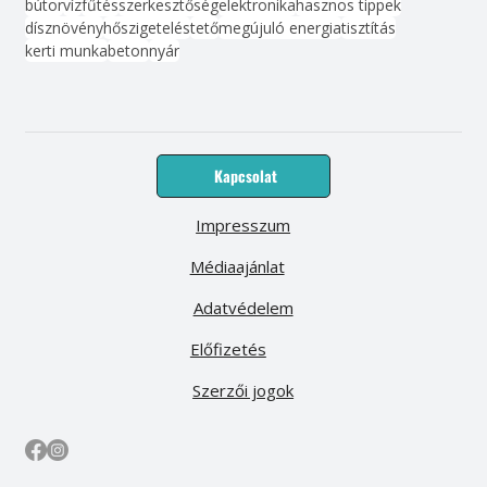
bútor
víz
fűtés
szerkesztőség
elektronika
hasznos tippek
dísznövény
hőszigetelés
tető
megújuló energia
tisztítás
kerti munka
beton
nyár
Kapcsolat
Impresszum
Médiaajánlat
Adatvédelem
Előfizetés
Szerzői jogok