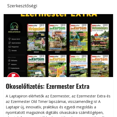
Szerkesztőségi
Okoselőfizetés: Ezermester Extra
A Laptapiron elérhetők az Ezermester, az Ezermester Extra és
az Ezermester Old Timer lapszámai, visszamenőleg is! A
Laptapir új, innovatív, praktikus és egyedi megoldás a
L
nyomtatott magazinok digitális olvasására számítógépen,