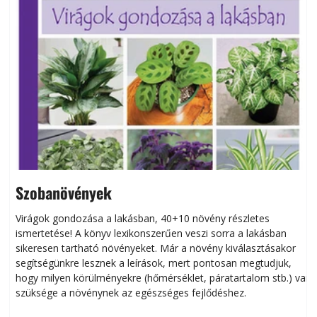
Szobanövények
Virágok gondozása a lakásban, 40+10 növény részletes
ismertetése! A könyv lexikonszerűen veszi sorra a lakásban
s
sikeresen tart­ha­tó növényeket. Már a növény kiválasztásakor
h
segítségünkre lesznek a leírások, mert pontosan megtudjuk,
k
hogy milyen körülményekre (hőmérséklet, páratartalom stb.) van
szüksége a növénynek az egészséges fejlődéshez.