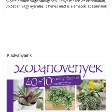
okostelefonon vagy táblagépen. Kényelmesen az otthonában,
útközben vagy nyaralás, pihenés alatt is elérhetők lapszámaink.
ú
Bárhol, bármikor, akár külföldön élve vagy dolgozva is
B
olvashatók az Ezermester lapszámai. A Laptapir kényelmes
megoldás, mert: – t
Kiadványaink