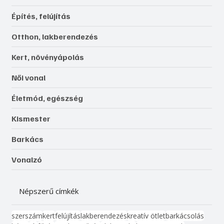
Építés, felújítás
Otthon, lakberendezés
Kert, növényápolás
Női vonal
Életmód, egészség
Kismester
Barkács
Vonalzó
Népszerű címkék
szerszám
kert
felújítás
lakberendezés
kreatív ötlet
barkácsolás