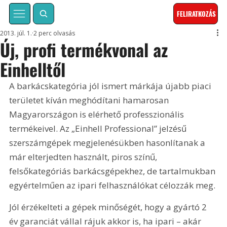
FELIRATKOZÁS
2013. júl. 1.
2 perc olvasás
Új, profi termékvonal az
Einhelltől
A barkácskategória jól ismert márkája újabb piaci 
területet kíván meghódítani hamarosan 
Magyarországon is elérhető professzionális 
termékeivel. Az „Einhell Professional” jelzésű 
szerszámgépek megjelenésükben hasonlítanak a 
már elterjedten használt, piros színű, 
felsőkategóriás barkácsgépekhez, de tartalmukban 
egyértelműen az ipari felhasználókat célozzák meg. 
Jól érzékelteti a gépek minőségét, hogy a gyártó 2 
év garanciát vállal rájuk akkor is, ha ipari – akár 