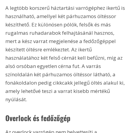
A legtöbb korszerű háztartási varrógéphez ikertű is 
használható, amellyel két párhuzamos öltéssor 
készíthető. Ez különösen pólók, felsők és más 
rugalmas ruhadarabok felhajtásánál hasznos, 
mert a kész varrat megjelenése a fedőzőgéppel 
készített öltésre emlékeztet. Az ikertű 
használatához két felső cérnát kell befűzni, míg az 
alsó orsóban egyetlen cérna fut. A varrás 
színoldalán két párhuzamos öltéssor látható, a 
fonákoldalon pedig cikkcakk jellegű öltés alakul ki, 
amely lehetővé teszi a varrat kisebb mértékű 
nyúlását.
Overlock és fedőzőgép
Az overlock varrógép nem helyettesíti a 