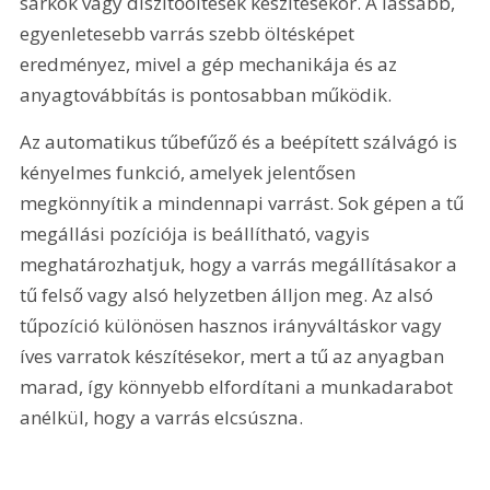
sarkok vagy díszítőöltések készítésekor. A lassabb, 
egyenletesebb varrás szebb öltésképet 
eredményez, mivel a gép mechanikája és az 
anyagtovábbítás is pontosabban működik.
Az automatikus tűbefűző és a beépített szálvágó is 
kényelmes funkció, amelyek jelentősen 
megkönnyítik a mindennapi varrást. Sok gépen a tű 
megállási pozíciója is beállítható, vagyis 
meghatározhatjuk, hogy a varrás megállításakor a 
tű felső vagy alsó helyzetben álljon meg. Az alsó 
tűpozíció különösen hasznos irányváltáskor vagy 
íves varratok készítésekor, mert a tű az anyagban 
marad, így könnyebb elfordítani a munkadarabot 
anélkül, hogy a varrás elcsúszna.