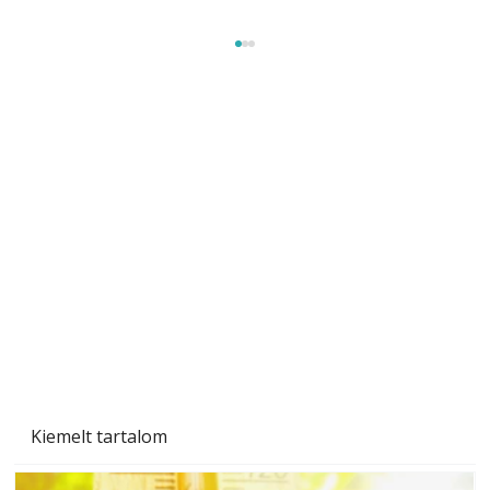
Varrócérnák – hogyan válasszunk?
Kiemelt tartalom