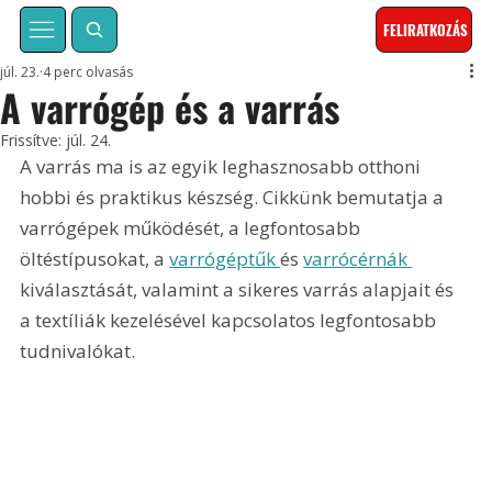
FELIRATKOZÁS
júl. 23.
4 perc olvasás
A varrógép és a varrás
Frissítve:
júl. 24.
A varrás ma is az egyik leghasznosabb otthoni 
hobbi és praktikus készség. Cikkünk bemutatja a 
varrógépek működését, a legfontosabb 
öltéstípusokat, a 
varrógéptűk 
és 
varrócérnák 
kiválasztását, valamint a sikeres varrás alapjait és 
a textíliák kezelésével kapcsolatos legfontosabb 
tudnivalókat.