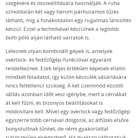
szegésére és összeállítására használják. A ruha 
színoldalán két vagy három párhuzamos tűzés 
látható, míg a fonákoldalon egy rugalmas láncöltés 
készül. Ezzel a technikával készülnek a legtöbb 
bolti póló alján látható varratok is.
Léteznek olyan kombinált gépek is, amelyek 
overlock- és fedőzőgép-funkcióval egyaránt 
rendelkeznek. Ezek teljes értékűen képesek ellátni 
mindkét feladatot, így külön készülék vásárlására 
nincs feltétlenül szükség. A két üzemmód közötti 
váltás azonban időt vesz igénybe, mert a cérnákat 
át kell fűzni, és bizonyos beállításokat is 
módosítani kell. Mivel egy overlock vagy fedőzőgép 
egyszerre több cérnával dolgozik, az átfűzés elsőre 
bonyolultnak tűnhet, de némi gyakorlattal 
rutinszerűen elvégezhető. Ha gyakran váltogatjuk 