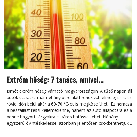
Extrém hőség: 7 tanács, amivel
megóvhatjuk autónkat a nyári károktól
Ismét extrém hőség várható Magyarországon. A tűző napon álló
autók utastere már néhány perc alatt rendkívül felmelegszik, és
rövid időn belül akár a 60-70 °C-ot is megközelítheti. Ez nemcsak
n
a beszállást teszi kellemetlenné, hanem az autó állapotára és a
benne hagyott tárgyakra is káros hatással lehet. Néhány
egyszerű óvintézkedéssel azonban jelentősen csökkenthetjük a
hőség káros hatásait.
l