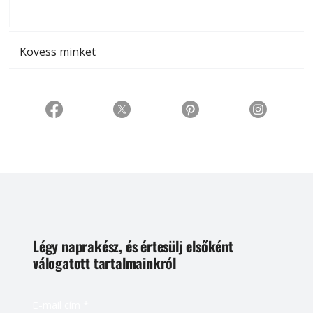
t
Kövess minket
Légy naprakész, és értesülj elsőként
válogatott tartalmainkról
E-mail cím
*