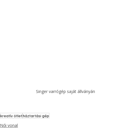
Singer varrógép saját állványán
kreatív ötlet
háztartási gép
Női vonal