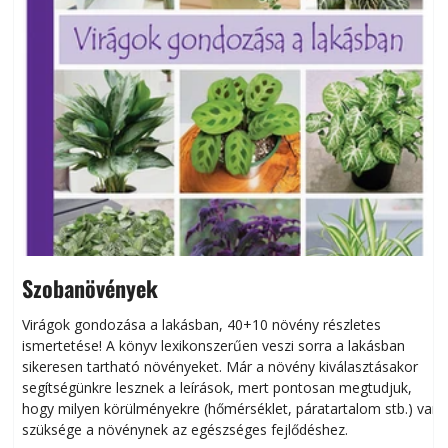
Szobanövények
Virágok gondozása a lakásban, 40+10 növény részletes
ismertetése! A könyv lexikonszerűen veszi sorra a lakásban
s
sikeresen tart­ha­tó növényeket. Már a növény kiválasztásakor
h
segítségünkre lesznek a leírások, mert pontosan megtudjuk,
k
hogy milyen körülményekre (hőmérséklet, páratartalom stb.) van
szüksége a növénynek az egészséges fejlődéshez.