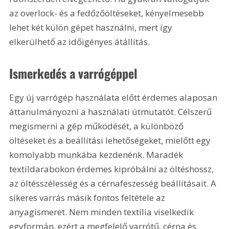
az overlock- és a fedőzőöltéseket, kényelmesebb 
lehet két külön gépet használni, mert így 
elkerülhető az időigényes átállítás.
Ismerkedés a varrógéppel
Egy új varrógép használata előtt érdemes alaposan 
áttanulmányozni a használati útmutatót. Célszerű 
megismerni a gép működését, a különböző 
öltéseket és a beállítási lehetőségeket, mielőtt egy 
komolyabb munkába kezdenénk. Maradék 
textildarabokon érdemes kipróbálni az öltéshossz, 
az öltésszélesség és a cérnafeszesség beállításait. A 
sikeres varrás másik fontos feltétele az 
anyagismeret. Nem minden textília viselkedik 
egyformán, ezért a megfelelő varrótű, cérna és 