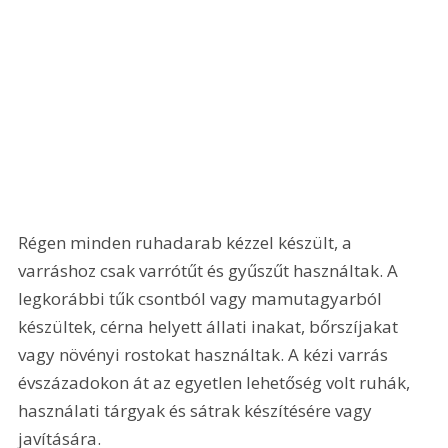
Régen minden ruhadarab kézzel készült, a 
varráshoz csak varrótűt és gyűszűt használtak. A 
legkorábbi tűk csontból vagy mamutagyarból 
készültek, cérna helyett állati inakat, bőrszíjakat 
vagy növényi rostokat használtak. A kézi varrás 
évszázadokon át az egyetlen lehetőség volt ruhák, 
használati tárgyak és sátrak készítésére vagy 
javítására.