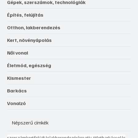
Gépek, szerszámok, technológiák
Építés, felújítás
Otthon, lakberendezés
Kert, növényápolás
Női vonal
Életmód, egészség
Kismester
Barkács
Vonalzó
Népszerű címkék
szerszám
kert
felújítás
lakberendezés
kreatív ötlet
barkácsolás