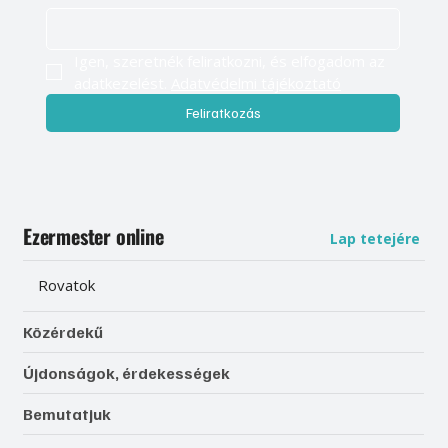
Igen, szeretnék feliratkozni, és elfogadom az 
adatkezelést. 
Adatvédelmi tájékoztató
Feliratkozás
Ezermester online
Lap tetejére
Rovatok
Közérdekű
Újdonságok, érdekességek
Bemutatjuk