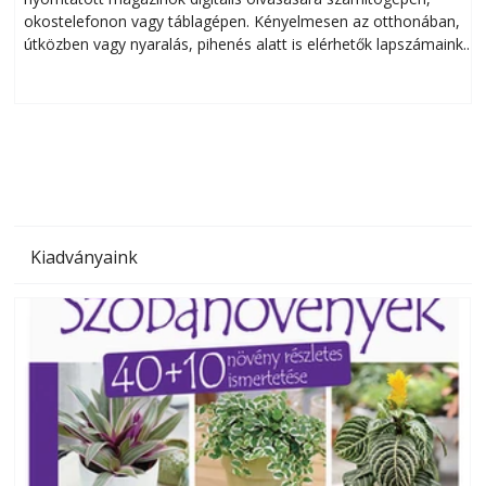
okostelefonon vagy táblagépen. Kényelmesen az otthonában,
útközben vagy nyaralás, pihenés alatt is elérhetők lapszámaink.
ú
Bárhol, bármikor, akár külföldön élve vagy dolgozva is
B
olvashatók az Ezermester lapszámai. A Laptapir kényelmes
megoldás, mert: – t
Kiadványaink