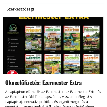
Szerkesztőségi
Okoselőfizetés: Ezermester Extra
A Laptapiron elérhetők az Ezermester, az Ezermester Extra és
az Ezermester Old Timer lapszámai, visszamenőleg is! A
Laptapir új, innovatív, praktikus és egyedi megoldás a
L
nyomtatott magazinok digitális olvasására számítógépen,