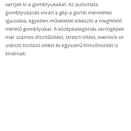
varrják ki a gomblyukakat. Az automata 
gomblyukazás során a gép a gomb méretéhez 
igazodva, egyetlen művelettel elkészíti a megfelelő 
méretű gomblyukat. A középkategóriás varrógépek 
már számos díszítőöltést, stretch öltést, overlock-ot 
utánzó tisztázó öltést és egyszerű hímzőmintát is 
kínálnak.