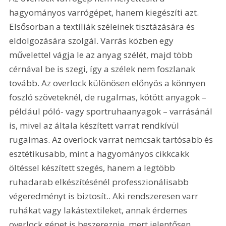
hagyományos varrógépet, hanem kiegészíti azt. 
Elsősorban a textíliák széleinek tisztázására és 
eldolgozására szolgál. Varrás közben egy 
művelettel vágja le az anyag szélét, majd több 
cérnával be is szegi, így a szélek nem foszlanak 
tovább. Az overlock különösen előnyös a könnyen 
foszló szöveteknél, de rugalmas, kötött anyagok – 
például póló- vagy sportruhaanyagok – varrásánál 
is, mivel az általa készített varrat rendkívül 
rugalmas. Az overlock varrat nemcsak tartósabb és 
esztétikusabb, mint a hagyományos cikkcakk 
öltéssel készített szegés, hanem a legtöbb 
ruhadarab elkészítésénél professzionálisabb 
végeredményt is biztosít.. Aki rendszeresen varr 
ruhákat vagy lakástextileket, annak érdemes 
overlock gépet is beszereznie, mert jelentősen 