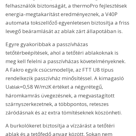
felhasználók biztonságát, a thermoPro fejlesztések 
energia-megtakarítást eredményeznek, a V40P 
automata tokszellőző egyenletesen biztosítja a friss 
levegő beáramlását az ablak zárt állapotában is.
Egyre gyakoribbak a passzívházas 
tetőtérbeépítések, ahol a tetőtéri ablakoknak is 
meg kell felelni a passzívházas követelményeknek. 
A Fakro egyik csúcsmodellje, az FTT U8 típus 
rendelkezik passzívház minősítéssel. A kimagasló 
U
=0,58 W/m
K értéket a négyrétegű, 
ablak
2
háromkamrás üvegezésnek, a megvastagított 
szárnyszerkezetnek, a többpontos, reteszes 
záródásnak és az extra tömítéseknek köszönheti.
A burkolókeret biztosítja a vízzárást a tetőtéri 
ablak és a tetőfedő anyag között. Sokan nem 