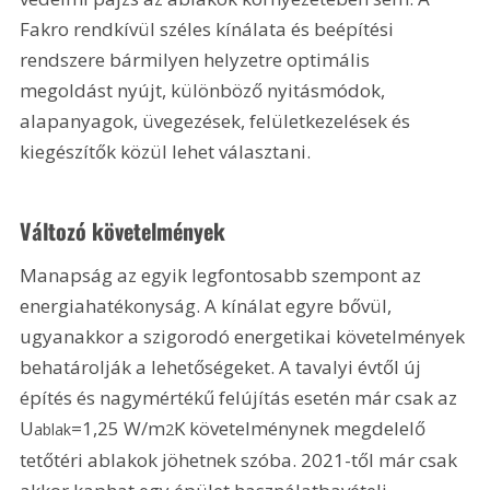
Fakro rendkívül széles kínálata és beépítési 
rendszere bármilyen helyzetre optimális 
megoldást nyújt, különböző nyitásmódok, 
alapanyagok, üvegezések, felületkezelések és 
kiegészítők közül lehet választani.
Változó követelmények
Manapság az egyik legfontosabb szempont az 
energiahaté­konyság. A kínálat egyre bővül, 
ugyanakkor a szigorodó energetikai követelmények 
behatárolják a lehetőségeket. A tavalyi évtől új 
építés és nagymértékű felújítás esetén már csak az 
U
=1,25 W/m
K követelménynek megdelelő 
ablak
2
tetőtéri ablakok jöhetnek szóba. 2021-től már csak 