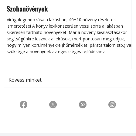
Szobanövények
Virágok gondozása a lakásban, 40+10 növény részletes
ismertetése! A könyv lexikonszerűen veszi sorra a lakásban
s
sikeresen tart­ha­tó növényeket. Már a növény kiválasztásakor
h
segítségünkre lesznek a leírások, mert pontosan megtudjuk,
k
hogy milyen körülményekre (hőmérséklet, páratartalom stb.) van
szüksége a növénynek az egészséges fejlődéshez.
t
Kövess minket