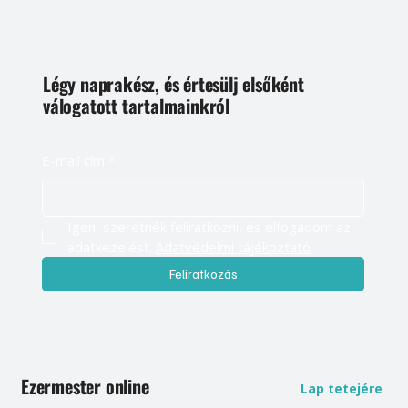
Légy naprakész, és értesülj elsőként
válogatott tartalmainkról
E-mail cím
*
Igen, szeretnék feliratkozni, és elfogadom az 
adatkezelést. 
Adatvédelmi tájékoztató
Feliratkozás
Ezermester online
Lap tetejére