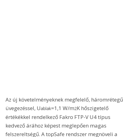
Az új követelményeknek megfelelő, háromrétegű 
üvegezéssel, U
=1,1 W/m
K hőszigetelő 
ablak
2
értékékkel rendelkező Fakro FTP-V U4 típus 
kedvező árához képest meglepően magas 
felszereltségű. A topSafe rendszer megnöveli a 