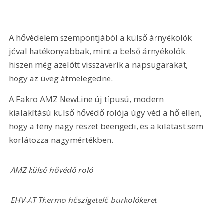
A hővédelem szempontjából a külső árnyékolók 
jóval hatékonyabbak, mint a belső árnyékolók, 
hiszen még azelőtt visszaverik a napsugarakat, 
hogy az üveg átmelegedne.
A Fakro AMZ NewLine új típusú, modern 
kialakítású külső hővédő rolója úgy véd a hő ellen, 
hogy a fény nagy részét beengedi, és a kilátást sem 
korlátozza nagymértékben.
 AMZ külső hővédő roló
 EHV-AT Thermo hőszigetelő burkolókeret