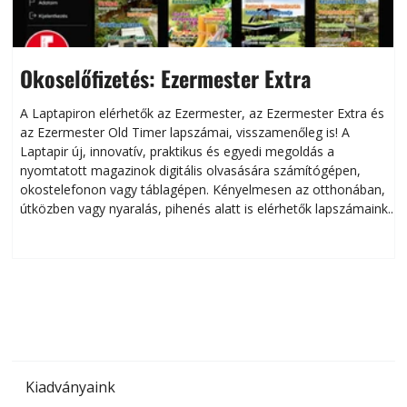
Okoselőfizetés: Ezermester Extra
A Laptapiron elérhetők az Ezermester, az Ezermester Extra és
az Ezermester Old Timer lapszámai, visszamenőleg is! A
Laptapir új, innovatív, praktikus és egyedi megoldás a
L
nyomtatott magazinok digitális olvasására számítógépen,
okostelefonon vagy táblagépen. Kényelmesen az otthonában,
útközben vagy nyaralás, pihenés alatt is elérhetők lapszámaink.
ú
Bárhol, bármikor, akár külföldön élve vagy dolgozva is
B
olvashatók az Ezermester lapszámai. A Laptapir kényelmes
megoldás, mert: – t
Kiadványaink