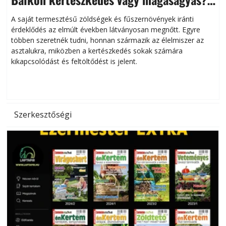
Helytakarékos kertészkedés
A saját termesztésű zöldségek és fűszernövények iránti
érdeklődés az elmúlt években látványosan megnőtt. Egyre
többen szeretnék tudni, honnan származik az élelmiszer az
l
asztalukra, miközben a kertészkedés sokak számára
kikapcsolódást és feltöltődést is jelent.
é
d
Szerkesztőségi