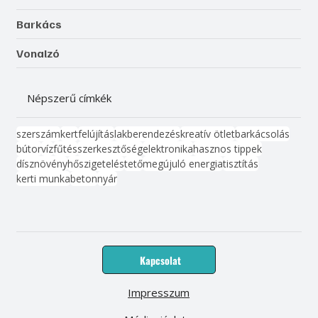
Barkács
Vonalzó
Népszerű címkék
szerszám
kert
felújítás
lakberendezés
kreatív ötlet
barkácsolás
bútor
víz
fűtés
szerkesztőség
elektronika
hasznos tippek
dísznövény
hőszigetelés
tető
megújuló energia
tisztítás
kerti munka
beton
nyár
Kapcsolat
Impresszum