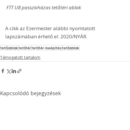
 FTT U8 passzívházas tetőtéri ablak
A cikk az Ezermester alábbi nyomtatott 
lapszámában érhető el: 2020/NYÁR.
tető
ablak
tetőtér
tetőtér-beépítés
tetőablak
Támogatott tartalom
Kapcsolódó bejegyzések