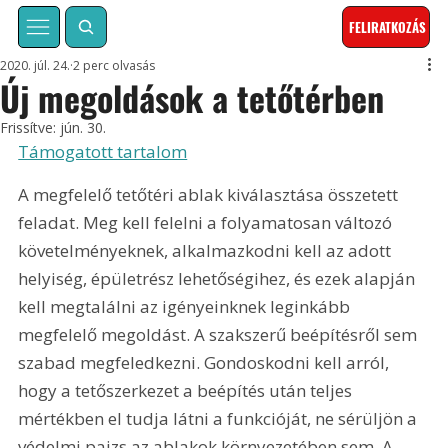
FELIRATKOZÁS
2020. júl. 24.
2 perc olvasás
Új megoldások a tetőtérben
Frissítve:
jún. 30.
Támogatott tartalom
A megfelelő tetőtéri ablak kiválasztása összetett 
feladat. Meg kell felelni a folyamatosan változó 
követelményeknek, alkalmazkodni kell az adott 
helyiség, épületrész lehetőségihez, és ezek alapján 
kell megtalálni az igényeinknek leginkább 
megfelelő megoldást. A szakszerű beépítésről sem 
szabad megfeledkezni. Gondoskodni kell arról, 
hogy a tetőszerkezet a beépítés után teljes 
mértékben el tudja látni a funkcióját, ne sérüljön a 
védelmi pajzs az ablakok környezetében sem. A 