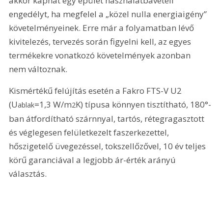
akkor kaphat egy épület használatbavételi 
engedélyt, ha megfelel a „közel nulla energiaigény” 
követelményeinek. Erre már a folyamatban lévő 
kivitelezés, tervezés során figyelni kell, az egyes 
termékekre vonatkozó követelmények azonban 
nem változnak.
Kismértékű felújítás esetén a Fakro FTS-V U2 
(U
=1,3 W/m
K) típusa könnyen tisztítható, 180°-
ablak
2
ban átfordítható szárnnyal, tartós, rétegragasztott 
és véglegesen felületkezelt faszerkezettel, 
hőszigetelő üvegezéssel, tokszellőzővel, 10 év teljes 
körű garanciával a legjobb ár-érték arányú 
választás.