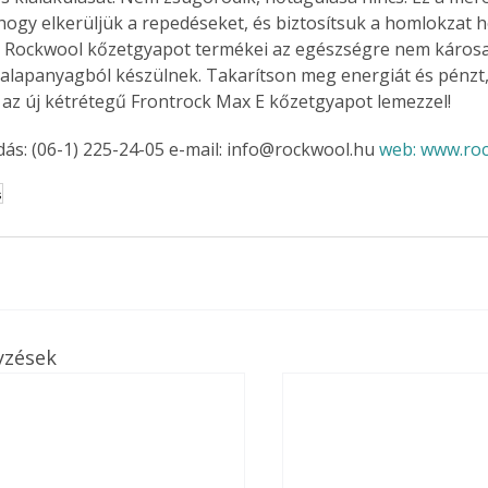
, hogy elkerüljük a repedéseket, és biztosítsuk a homlokzat 
. Rockwool kőzetgyapot termékei az egészségre nem károsa
alapanyagból készülnek. Takarítson meg energiát és pénzt, 
Együtt jobban megéri!
az új kétrétegű Frontrock Max E kőzetgyapot lemezzel!
Bővebb információ itt!
ás: (06-1) 225-24-05 e-mail: info@rockwool.hu 
web: www.ro
k az
Együtt jobban megéri! A
mester
könyvek tetszőleges
s
er Old
párosítással kedvezményes
áron, 0 Ft postaköltséggel
ptapir új,
megrendelhetők!
és egyedi
tt
lvasására
elefonon
yzések
nyelmesen
ben vagy
t is
. Bárhol,
ön élve
ashatók az