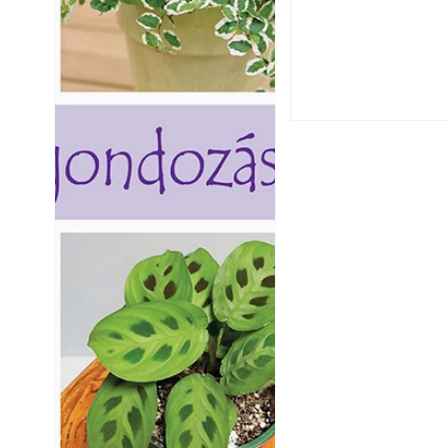
Falrepedés javítá
és mikor szükség
Betonjárda készít
készül tartós bet