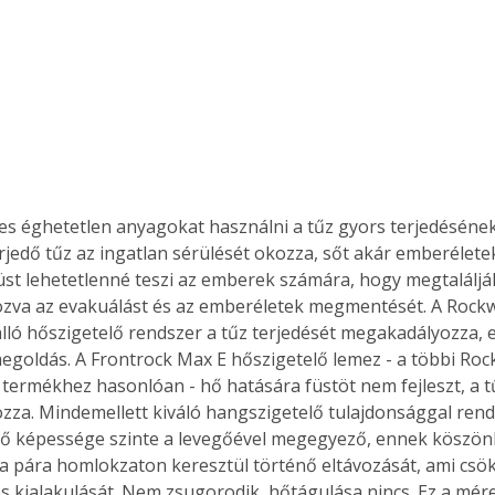
es éghetetlen anyagokat használni a tűz gyors terjedéséne
rjedő tűz az ingatlan sérülését okozza, sőt akár emberéletek
füst lehetetlenné teszi az emberek számára, hogy megtalálják
zva az evakuálást és az emberéletek megmentését. A Rock
lló hőszigetelő rendszer a tűz terjedését megakadályozza, e
egoldás. A Frontrock Max E hőszigetelő lemez - a többi Roc
termékhez hasonlóan - hő hatására füstöt nem fejleszt, a t
za. Mindemellett kiváló hangszigetelő tulajdonsággal rende
tő képessége szinte a levegőével megegyező, ennek köszö
a pára homlokzaton keresztül történő eltávozását, ami csök
 kialakulását. Nem zsugorodik, hőtágulása nincs. Ez a mére