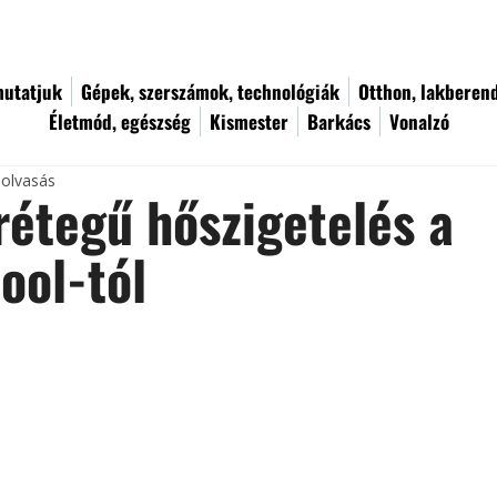
utatjuk
Gépek, szerszámok, technológiák
Otthon, lakberen
Életmód, egészség
Kismester
Barkács
Vonalzó
 olvasás
rétegű hőszigetelés a
ool-tól