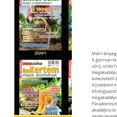
Miért lényeg
A gyorsan te
sűrű, sötét 
megakadályo
lemezekből á
tűzvédelmi m
kőzetgyapot 
megakadályoz
Páraáteresz
akadályozza 
penészesedés