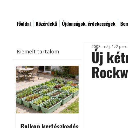
Főoldal
Közérdekű
Újdonságok, érdekességek
Bem
2008. máj. 1.
2 perc
Új két
Kiemelt tartalom
Rockw
Balkon kertészkedés