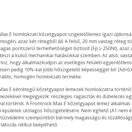
Max E homlokzati kőzetgyapot szigetelőlemez igazi újdonsá
mogén, azaz két rétegből áll. A felső, 20 mm vastag réteg t
gas pontszerű terhelhetőséget biztosít (Fp ≥ 250N!), azaz 
 teszi a külső mechanikai hatásokkal szemben. Az alsó, vast
oz, hogy alkalmazkodjon az esetleges felületi egyenlőtlens
esen pedig 10%-kal jobb hőszigetelő képességgel bír (λd=0,0
rábbi, homogén homlokzati terméke.
Max E kétrétegű kőzetgyapot lemezek homlokzatra történő 
zekével megegyezik: részleges ragasztás és dübelezés eg
al történik. A Frontrock Max E kőzetgyapot lemez alkalmas m
 épületek utólagos hőszigetelésére. Nem éghető (A1 nem é
 tűzvédelmi szempontból bármely magasságú és tűzállósági
látozás nélkül beépíthető. 