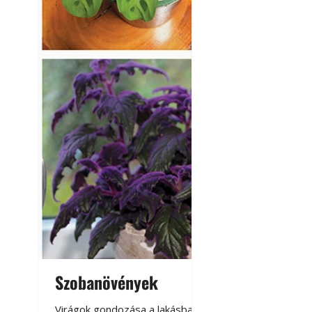
Szobanövények
Virágoskert: k
teraszon, laká
Virágok gondozása a lakásban,