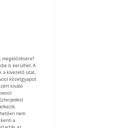
k megelőzésére? 
be is kerülhet. A 
 a kivezető utat, 
wool kőzetgyapot 
zért kiváló 
kwool 
űzterjedést 
lkezik. 
nhetően nem 
kenti a 
ttartás az 