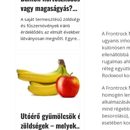
vagy magaságyás?
Helytakarékos
A saját termesztésű zöldségek
kertészkedés
és fűszernövények iránti
érdeklődés az elmúlt években
A Frontrock 
látványosan megnőtt. Egyre
ugyanis inho
többen szeretnék tudni, honnan
különösen ma
származik az élelmiszer az
ellenállóbbá
asztalukra, miközben a
rugalmas ahh
kertészkedés sokak számára
réteg együtt
kikapcsolódást és feltöltődést
Rockwool ko
is jelent.
A Frontrock 
homogén leme
alkalmazásáv
mind régebbi
Utóérő gyümölcsök és
besorolású),
esetében kor
zöldségek – melyek