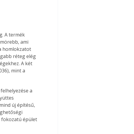
g. A termék 
ömörebb, ami 
a homlokzatot 
agabb réteg elég 
égekhez. A két 
36), mint a 
felhelyezése a 
yüttes 
ind új építésű, 
ghetőségi 
 fokozatú épület 