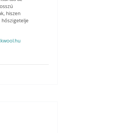
hosszú 
k, hiszen 
hőszigetelje 
ckwool.hu