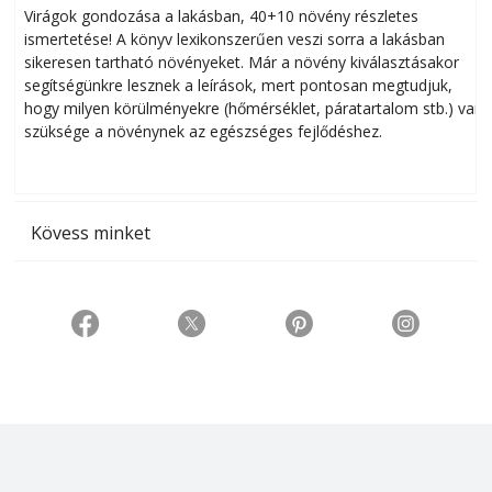
Virágok gondozása a lakásban, 40+10 növény részletes
ismertetése! A könyv lexikonszerűen veszi sorra a lakásban
s
sikeresen tart­ha­tó növényeket. Már a növény kiválasztásakor
h
segítségünkre lesznek a leírások, mert pontosan megtudjuk,
k
hogy milyen körülményekre (hőmérséklet, páratartalom stb.) van
szüksége a növénynek az egészséges fejlődéshez.
t
Kövess minket