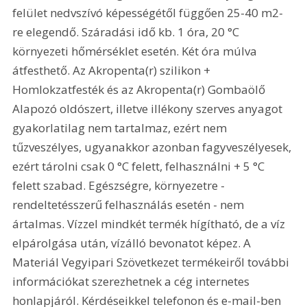
felület nedvszívó képességétől függően 25-40 m2-
re elegendő. Száradási idő kb. 1 óra, 20 °C 
környezeti hőmérséklet esetén. Két óra múlva 
átfesthető. Az Akropenta(r) szilikon + 
Homlokzatfesték és az Akropenta(r) Gombaölő 
Alapozó oldószert, illetve illékony szerves anyagot 
gyakorlatilag nem tartalmaz, ezért nem 
tűzveszélyes, ugyanakkor azonban fagyveszélyesek, 
ezért tárolni csak 0 °C felett, felhasználni + 5 °C 
felett szabad. Egészségre, környezetre - 
rendeltetésszerű felhasználás esetén - nem 
ártalmas. Vízzel mindkét termék hígítható, de a víz 
elpárolgása után, vízálló bevonatot képez. A 
Materiál Vegyipari Szövetkezet termékeiről további 
információkat szerezhetnek a cég internetes 
honlapjáról. Kérdéseikkel telefonon és e-mail-ben 