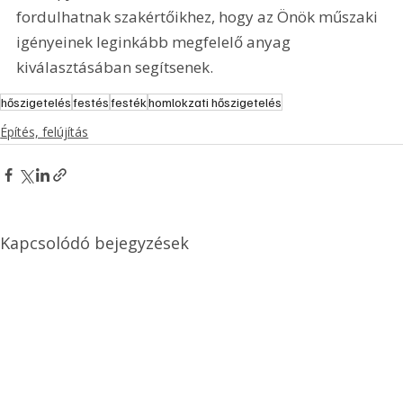
fordulhatnak szakértőikhez, hogy az Önök műszaki 
igényeinek leginkább megfelelő anyag 
kiválasztásában segítsenek.
hőszigetelés
festés
festék
homlokzati hőszigetelés
Építés, felújítás
Kapcsolódó bejegyzések