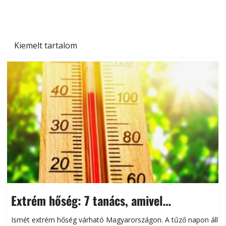
Kiemelt tartalom
Extrém hőség: 7 tanács, amivel
megóvhatjuk autónkat a nyári károktól
Ismét extrém hőség várható Magyarországon. A tűző napon álló