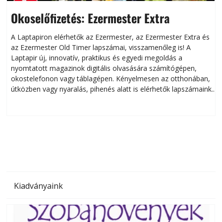
Okoselőfizetés: Ezermester Extra
A Laptapiron elérhetők az Ezermester, az Ezermester Extra és
az Ezermester Old Timer lapszámai, visszamenőleg is! A
Laptapir új, innovatív, praktikus és egyedi megoldás a
L
nyomtatott magazinok digitális olvasására számítógépen,
okostelefonon vagy táblagépen. Kényelmesen az otthonában,
útközben vagy nyaralás, pihenés alatt is elérhetők lapszámaink.
ú
Bárhol, bármikor, akár külföldön élve vagy dolgozva is
B
olvashatók az Ezermester lapszámai. A Laptapir kényelmes
megoldás, mert: – t
Kiadványaink