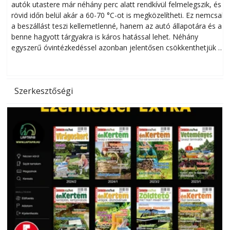
autók utastere már néhány perc alatt rendkívül felmelegszik, és
rövid időn belül akár a 60-70 °C-ot is megközelítheti. Ez nemcsak
n
a beszállást teszi kellemetlenné, hanem az autó állapotára és a
benne hagyott tárgyakra is káros hatással lehet. Néhány
egyszerű óvintézkedéssel azonban jelentősen csökkenthetjük a
hőség káros hatásait.
l
Szerkesztőségi