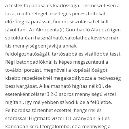
a festék tapadása és kiadóssága. Természetesen a 
laza, málló réteget, esetleges penészfoltokat 
előzőleg kaparással, finom csiszolással el kell 
távolítani. Az Akropenta(r) Gombaölő Alapozó igen 
sokoldalúan használható, vakolathoz keverve már 
kis mennyiségben javítja annak 
feldolgozhatóságát, tartósabbá és vízállóbbá teszi. 
Régi betonpadlóknál is képes megszüntetni a 
további porzást, megnöveli a kopásállóságot, 
kisebb repedéseknél megakadályozza a nedvesség 
beszivárgását. Alkalmazható hígítás nélkül, de 
esetenként célszerű 2-3 szoros mennyiségű vízzel 
hígítani, így mélyebben szívódik be a felületbe. 
Felhordása történhet ecsettel, hengerrel és 
szórással. Hígítható vízzel 1:1 arányban. 5 l-es 
kannában kerül forgalomba, ez a mennyiség a 