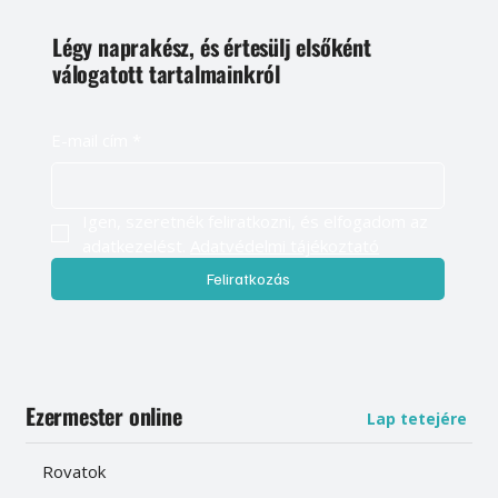
Légy naprakész, és értesülj elsőként
válogatott tartalmainkról
E-mail cím
*
Igen, szeretnék feliratkozni, és elfogadom az 
adatkezelést. 
Adatvédelmi tájékoztató
Feliratkozás
Ezermester online
Lap tetejére
Rovatok