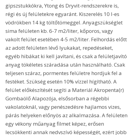
gipszstukkókra, Ytong és Dryvit-rendszerekre is, 
régi és új felületekre egyaránt. Kiszerelés 10 l-es 
vödrökben 14 kg töltőtömeggel. Anyagszükséglet 
sima felületen kb. 6-7 m2/liter, kőporos, vagy 
vakolt felület esetében 4-5 m2/liter. Felhordás előtt 
az adott felületen lévő lyukakat, repedéseket, 
egyéb hibákat ki kell javítani, és csak a felületjavító 
anyag tökéletes száradása után használható. Csak 
teljesen száraz, pormentes felületre hordjuk fel a 
festéket. Szükség esetén 10% vízzel hígítható. A 
felület előkészítését segíti a Materiál Akropenta(r) 
Gombaölő Alapozója, elsősorban a régebbi 
vakolatoknál, vagy penészedésre hajlamos vizes, 
párás helyeken előnyös az alkalmazása. A felületen 
egy vékony műanyag filmet képez, erősen 
lecsökkenti annak nedvszívó képességét, ezért jobb 