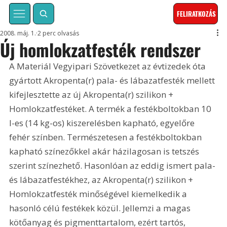
FELIRATKOZÁS
2008. máj. 1.
2 perc olvasás
Új homlokzatfesték rendszer
A Materiál Vegyipari Szövetkezet az évtizedek óta 
gyártott Akropenta(r) pala- és lábazatfesték mellett 
kifejlesztette az új Akropenta(r) szilikon + 
Homlokzatfestéket. A termék a festékboltokban 10 
l-es (14 kg-os) kiszerelésben kapható, egyelőre 
fehér színben. Természetesen a festékboltokban 
kapható színezőkkel akár házilagosan is tetszés 
szerint színezhető. Hasonlóan az eddig ismert pala- 
és lábazatfestékhez, az Akropenta(r) szilikon + 
Homlokzatfesték minőségével kiemelkedik a 
hasonló célú festékek közül. Jellemzi a magas 
kötőanyag és pigmenttartalom, ezért tartós, 