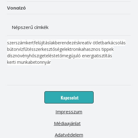
Vonalzó
Népszerű címkék
szerszám
kert
felújítás
lakberendezés
kreatív ötlet
barkácsolás
bútor
víz
fűtés
szerkesztőség
elektronika
hasznos tippek
dísznövény
hőszigetelés
tető
megújuló energia
tisztítás
kerti munka
beton
nyár
Kapcsolat
Impresszum
Médiaajánlat
Adatvédelem