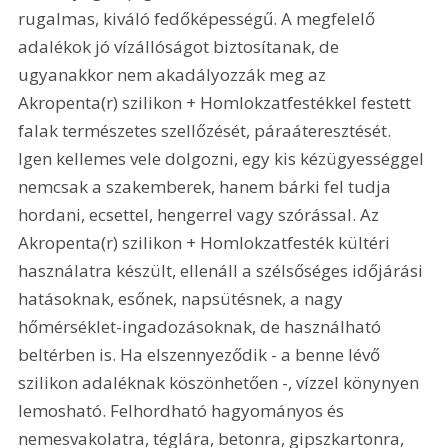
rugalmas, kiváló fedőképességű. A megfelelő 
adalékok jó vízállóságot biztosítanak, de 
ugyanakkor nem akadályozzák meg az 
Akropenta(r) szilikon + Homlokzatfestékkel festett 
falak természetes szellőzését, páraáteresztését. 
Igen kellemes vele dolgozni, egy kis kézügyességgel 
nemcsak a szakemberek, hanem bárki fel tudja 
hordani, ecsettel, hengerrel vagy szórással. Az 
Akropenta(r) szilikon + Homlokzatfesték kültéri 
használatra készült, ellenáll a szélsőséges időjárási 
hatásoknak, esőnek, napsütésnek, a nagy 
hőmérséklet-ingadozásoknak, de használható 
beltérben is. Ha elszennyeződik - a benne lévő 
szilikon adaléknak köszönhetően -, vízzel könynyen 
lemosható. Felhordható hagyományos és 
nemesvakolatra, téglára, betonra, gipszkartonra, 