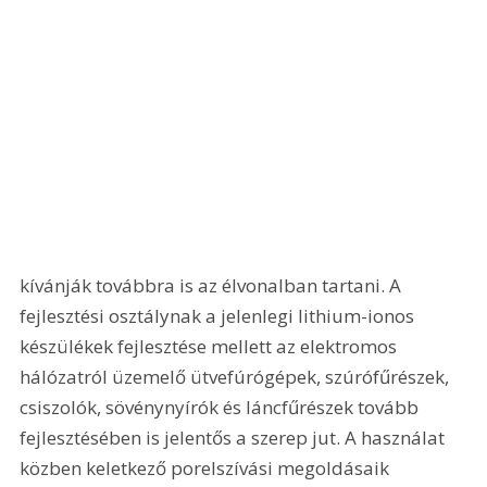
kívánják továbbra is az élvonalban tartani. A 
fejlesztési osztálynak a jelenlegi lithium-ionos 
készülékek fejlesztése mellett az elektromos 
hálózatról üzemelő ütvefúrógépek, szúrófűrészek, 
csiszolók, sövénynyírók és láncfűrészek tovább 
fejlesztésében is jelentős a szerep jut. A használat 
közben keletkező porelszívási megoldásaik 