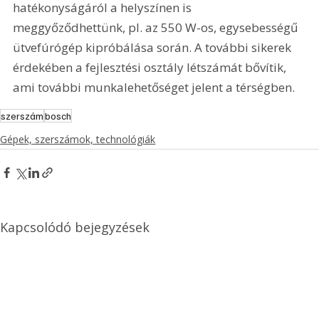
hatékonyságáról a helyszínen is 
meggyőződhettünk, pl. az 550 W-os, egysebességű 
ütvefúrógép kipróbálása során. A további sikerek 
érdekében a fejlesztési osztály létszámát bővítik, 
ami további munkalehetőséget jelent a térségben.
szerszám
bosch
Gépek, szerszámok, technológiák
Kapcsolódó bejegyzések