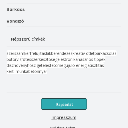
Barkács
Vonalzó
Népszerű címkék
szerszám
kert
felújítás
lakberendezés
kreatív ötlet
barkácsolás
bútor
víz
fűtés
szerkesztőség
elektronika
hasznos tippek
dísznövény
hőszigetelés
tető
megújuló energia
tisztítás
kerti munka
beton
nyár
Kapcsolat
Impresszum
Médiaajánlat