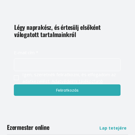
Légy naprakész, és értesülj elsőként
válogatott tartalmainkról
E-mail cím
*
Igen, szeretnék feliratkozni, és elfogadom az 
adatkezelést. 
Adatvédelmi tájékoztató
Feliratkozás
Ezermester online
Lap tetejére