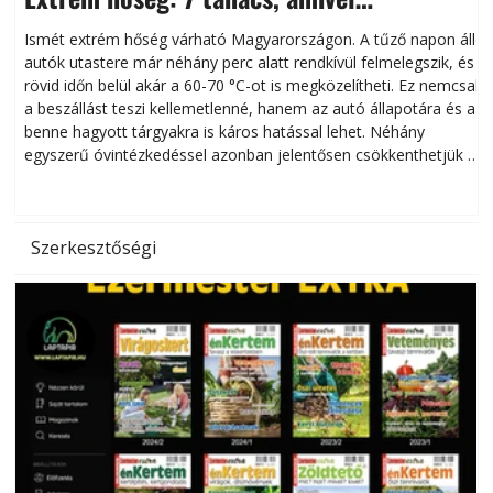
megóvhatjuk autónkat a nyári károktól
Ismét extrém hőség várható Magyarországon. A tűző napon álló
autók utastere már néhány perc alatt rendkívül felmelegszik, és
rövid időn belül akár a 60-70 °C-ot is megközelítheti. Ez nemcsak
n
a beszállást teszi kellemetlenné, hanem az autó állapotára és a
benne hagyott tárgyakra is káros hatással lehet. Néhány
egyszerű óvintézkedéssel azonban jelentősen csökkenthetjük a
hőség káros hatásait.
l
Szerkesztőségi