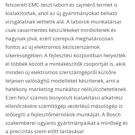
felszerelt EMC-teszt labort és zajmérő termet is 
kialakítottak, ahol az új gyártmányokat beható 
vizsgálatnak vethetik alá. A laborok munkatársai 
csak zavarmentes készülékeket minősítenek és 
hagynak jóvá, ezért szerepük meghatározóan 
fontos az új elektromos kéziszerszámok 
sikerességében. A fejlesztési központban helyezték 
el többek között a mintakészítők csoportját is, akik 
minden új elektromos szerszámgépről külsőre 
teljesen valósághű modelleket készítenek, ami a 
hatékony marketing munkához nélkülözhetetlenek. 
Ezen felül számos bonyolult kialakítású alkatrész 
ellenőrzésére számítógép vezérlésű másológép is 
elősegíti a fejlesztőmérnökök munkáját. A Bosch 
szakemberei ugyanis gyártmányaikat a minőség és 
a precizitás szem előtt tartásával 