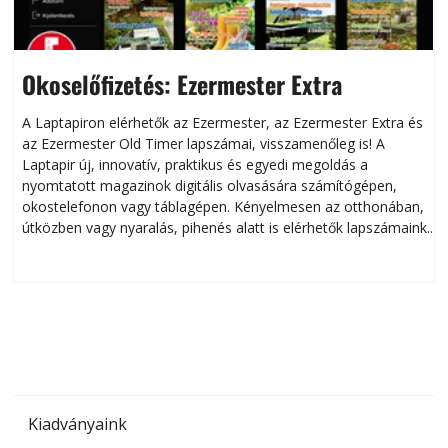
Okoselőfizetés: Ezermester Extra
A Laptapiron elérhetők az Ezermester, az Ezermester Extra és
az Ezermester Old Timer lapszámai, visszamenőleg is! A
Laptapir új, innovatív, praktikus és egyedi megoldás a
L
nyomtatott magazinok digitális olvasására számítógépen,
okostelefonon vagy táblagépen. Kényelmesen az otthonában,
útközben vagy nyaralás, pihenés alatt is elérhetők lapszámaink.
ú
Bárhol, bármikor, akár külföldön élve vagy dolgozva is
B
olvashatók az Ezermester lapszámai. A Laptapir kényelmes
megoldás, mert: – t
Kiadványaink