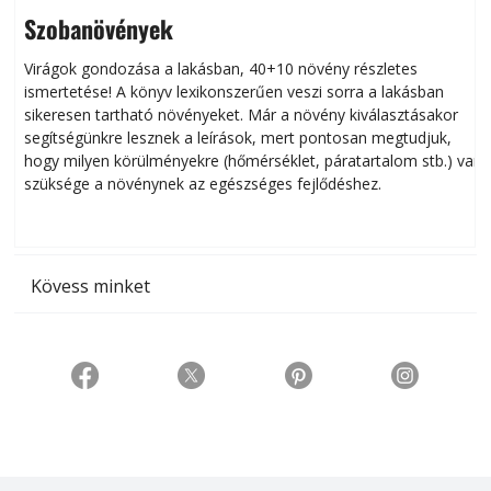
Szobanövények
Virágok gondozása a lakásban, 40+10 növény részletes
ismertetése! A könyv lexikonszerűen veszi sorra a lakásban
s
sikeresen tart­ha­tó növényeket. Már a növény kiválasztásakor
h
segítségünkre lesznek a leírások, mert pontosan megtudjuk,
k
hogy milyen körülményekre (hőmérséklet, páratartalom stb.) van
szüksége a növénynek az egészséges fejlődéshez.
t
Kövess minket