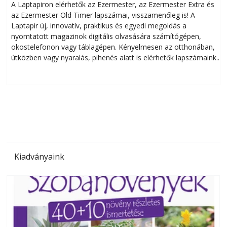
A Laptapiron elérhetők az Ezermester, az Ezermester Extra és
az Ezermester Old Timer lapszámai, visszamenőleg is! A
Laptapir új, innovatív, praktikus és egyedi megoldás a
L
nyomtatott magazinok digitális olvasására számítógépen,
okostelefonon vagy táblagépen. Kényelmesen az otthonában,
útközben vagy nyaralás, pihenés alatt is elérhetők lapszámaink.
ú
Bárhol, bármikor, akár külföldön élve vagy dolgozva is
B
olvashatók az Ezermester lapszámai. A Laptapir kényelmes
megoldás, mert: – t
Kiadványaink