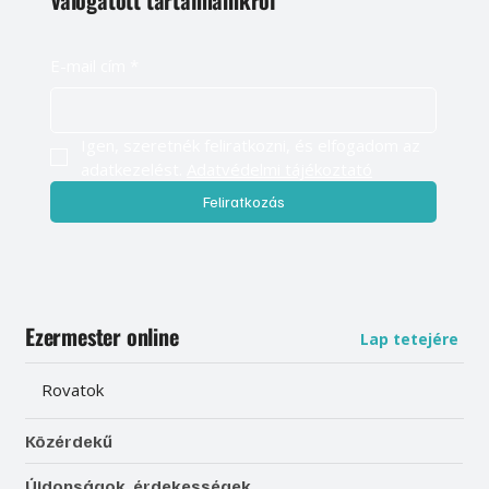
E-mail cím
*
Igen, szeretnék feliratkozni, és elfogadom az 
adatkezelést. 
Adatvédelmi tájékoztató
Feliratkozás
Ezermester online
Lap tetejére
Rovatok
Közérdekű
Újdonságok, érdekességek