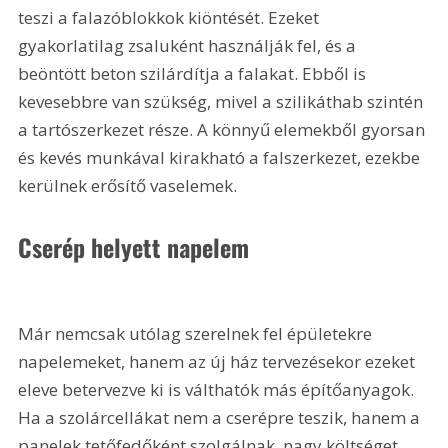
teszi a falazóblokkok kiöntését. Ezeket 
gyakorlatilag zsaluként használják fel, és a 
beöntött beton szilárdítja a falakat. Ebből is 
kevesebbre van szükség, mivel a szilikáthab szintén 
a tartószerkezet része. A könnyű elemekből gyorsan 
és kevés munkával kirakható a falszerkezet, ezekbe 
kerülnek erősítő vaselemek.
Cserép helyett napelem
Már nemcsak utólag szerelnek fel épületekre 
napelemeket, hanem az új ház tervezésekor ezeket 
eleve betervezve ki is válthatók más építőanyagok. 
Ha a szolárcellákat nem a cserépre teszik, hanem a 
panelek tetőfedőként szolgálnak, nagy költséget 