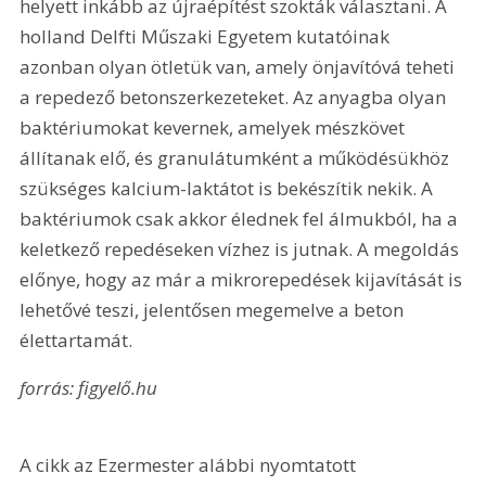
helyett inkább az újraépítést szokták választani. A 
holland Delfti Műszaki Egyetem kutatóinak 
azonban olyan ötletük van, amely önjavítóvá teheti 
a repedező betonszerkezeteket. Az anyagba olyan 
baktériumokat kevernek, amelyek mészkövet 
állítanak elő, és granulátumként a működésükhöz 
szükséges kalcium-laktátot is bekészítik nekik. A 
baktériumok csak akkor élednek fel álmukból, ha a 
keletkező repedéseken vízhez is jutnak. A megoldás 
előnye, hogy az már a mikrorepedések kijavítását is 
lehetővé teszi, jelentősen megemelve a beton 
élettartamát.
forrás: figyelő.hu
A cikk az Ezermester alábbi nyomtatott 