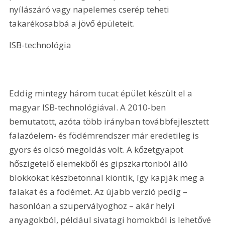
nyílászáró vagy napelemes cserép teheti 
takarékosabbá a jövő épületeit.
ISB-technológia
Eddig mintegy három tucat épület készült el a 
magyar ISB-technológiával. A 2010-ben 
bemutatott, azóta több irányban továbbfejlesztett 
falazóelem- és födémrendszer már eredetileg is 
gyors és olcsó megoldás volt. A kőzetgyapot 
hőszigetelő elemekből és gipszkartonból álló 
blokkokat készbetonnal kiöntik, így kapják meg a 
falakat és a födémet. Az újabb verzió pedig – 
hasonlóan a szupervályoghoz – akár helyi 
anyagokból, például sivatagi homokból is lehetővé 