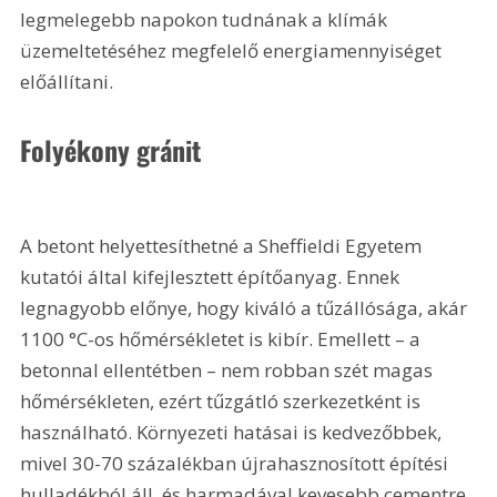
legmelegebb napokon tudnának a klímák 
üzemeltetéséhez megfelelő energiamennyiséget 
előállítani.
Folyékony gránit
A betont helyettesíthetné a Sheffieldi Egyetem 
kutatói által kifejlesztett építőanyag. Ennek 
legnagyobb előnye, hogy kiváló a tűzállósága, akár 
1100 °C-os hőmérsékletet is kibír. Emellett – a 
betonnal ellentétben – nem robban szét magas 
hőmérsékleten, ezért tűzgátló szerkezetként is 
használható. Környezeti hatásai is kedvezőbbek, 
mivel 30-70 százalékban újrahasznosított építési 
hulladékból áll, és harmadával kevesebb cementre 