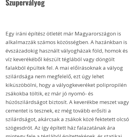
Szupervályog
Egy iráni építész ötletét már Magyarországon is 
alkalmazzák számos közösségben. A hazánkban is 
évszázadokig használt vályogházak föld, homok és 
víz keverékéből készült téglából vagy döngölt 
falakból épültek fel. A mai előírásoknak a vályog 
szilárdsága nem megfelelő, ezt úgy lehet 
kiküszöbölni, hogy a vályogkeveréket polipropilén 
zsákokba töltik, ez már jó nyomó- és 
húzószilárdságot biztosít. A keverékbe meszet vagy 
cementet is tesznek, ez még tovább erősíti a 
szilárdságot, akárcsak a zsákok közé fektetett olcsó 
szögesdrót. Az így épített ház falazatának ára 
mintegy fele a téglából építettekének, és statikai 