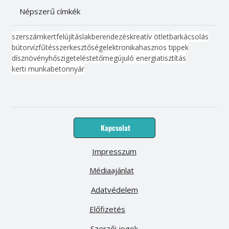
Népszerű címkék
szerszám
kert
felújítás
lakberendezés
kreatív ötlet
barkácsolás
bútor
víz
fűtés
szerkesztőség
elektronika
hasznos tippek
dísznövény
hőszigetelés
tető
megújuló energia
tisztítás
kerti munka
beton
nyár
Kapcsolat
Impresszum
Médiaajánlat
Adatvédelem
Előfizetés
Szerzői jogok