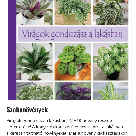
Szobanövények
Virágok gondozása a lakásban, 40+10 növény részletes
ismertetése! A könyv lexikonszerűen veszi sorra a lakásban
s
sikeresen tart­ha­tó növényeket. Már a növény kiválasztásakor
h