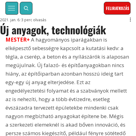
FELIRATKOZÁS
2021. jan. 6.
3 perc olvasás
Új anyagok, technológiák
MESTER+
 A hagyományos iparágakban is 
elképesztő sebességre kapcsolt a kutatási kedv: a 
tégla, a cserép, a beton és a nyílászárók is alaposan 
megújulnak. Új falazó- és építőanyagokban nincs 
hiány, az építőiparban azonban hosszú ideig tart 
egy-egy új anyag elterjedése. Ezt az 
engedélyeztetési folyamat és a szabványok mellett 
az is nehezíti, hogy a több évtizedre, esetleg 
évszázadra tervezett épületekbe mindenki csak 
nagyon megbízható anyagokat építene be. Mégis 
a szerkezeti elemeknél is akad bőven innováció, és 
persze számos kiegészítő, például fényre sötétedő 