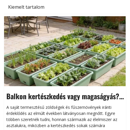
Kiemelt tartalom
Balkon kertészkedés vagy magaságyás?
Helytakarékos kertészkedés
A saját termesztésű zöldségek és fűszernövények iránti
érdeklődés az elmúlt években látványosan megnőtt. Egyre
többen szeretnék tudni, honnan származik az élelmiszer az
l
asztalukra, miközben a kertészkedés sokak számára