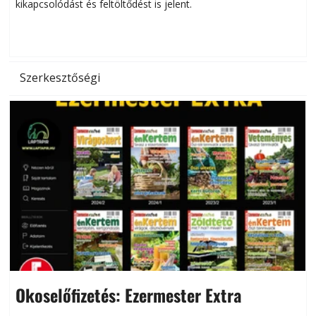
kikapcsolódást és feltöltődést is jelent.
é
d
Szerkesztőségi
Okoselőfizetés: Ezermester Extra