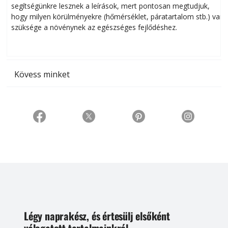
segítségünkre lesznek a leírások, mert pontosan megtudjuk,
k
hogy milyen körülményekre (hőmérséklet, páratartalom stb.) van
szüksége a növénynek az egészséges fejlődéshez.
t
Kövess minket
Légy naprakész, és értesülj elsőként
válogatott tartalmainkról