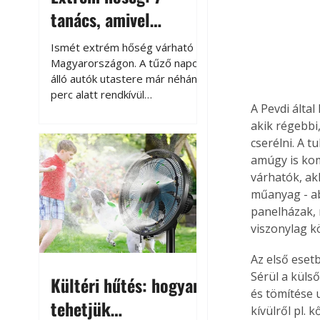
tanács, amivel
megóvhatjuk
Ismét extrém hőség várható
autónkat a nyári
Magyarországon. A tűző napon
álló autók utastere már néhány
károktól
perc alatt rendkívül
A Pevdi álta
felmelegszik, és rövid időn belül
akik régebbi
akár a 60-70 °C-ot is
megközelítheti. Ez nemcsak a
cserélni. A 
beszállást teszi kellemetlenné,
amúgy is kom
hanem az autó állapotára és a
várhatók, ak
benne hagyott tárgyakra is
műanyag - ab
káros hatással lehet. Néhány
panelházak, n
egyszerű óvintézkedéssel
viszonylag k
azonban jelentősen
csökkenthetjük a hőség káros
Az első eset
hatásait.
Sérül a külső
Kültéri hűtés: hogyan
és tömítése u
tehetjük
kívülről pl. 