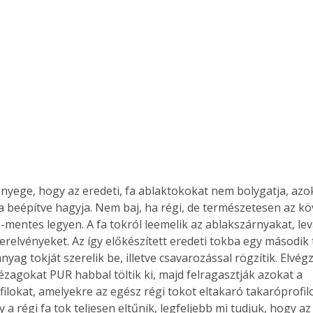
. A
megoldás,
ényege, hogy az eredeti, fa ablaktokokat nem bolygatja, azok
a beépítve hagyja. Nem baj, ha régi, de természetesen az k
-mentes legyen. A fa tokról leemelik az ablakszárnyakat, lev
erelvényeket. Az így előkészített eredeti tokba egy második 
ag tokját szerelik be, illetve csavarozással rögzítik. Elvég
ézagokat PUR habbal töltik ki, majd felragasztják azokat a 
lokat, amelyekre az egész régi tokot eltakaró takaróprofilok
gy a régi fa tok teljesen eltűnik, legfeljebb mi tudjuk, hogy az