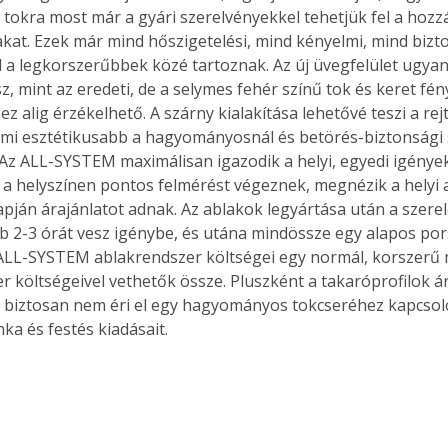
j tokra most már a gyári szerelvényekkel tehetjük fel a hozz
kat. Ezek már mind hőszigetelési, mind kényelmi, mind bizt
a legkorszerűbbek közé tartoznak. Az új üvegfelület ugya
sz, mint az eredeti, de a selymes fehér színű tok és keret fé
ez alig érzékelhető. A szárny kialakítása lehetővé teszi a rej
ami esztétikusabb a hagyományosnál és betörés-biztonsági 
Az ALL-SYSTEM maximálisan igazodik a helyi, egyedi igények
a helyszínen pontos felmérést végeznek, megnézik a helyi 
pján árajánlatot adnak. Az ablakok legyártása után a szerelé
bb 2-3 órát vesz igénybe, és utána mindössze egy alapos por
 ALL-SYSTEM ablakrendszer költségei egy normál, korszerű
r költségeivel vethetők össze. Pluszként a takaróprofilok ára
 biztosan nem éri el egy hagyományos tokcseréhez kapcsol
 és festés kiadásait.