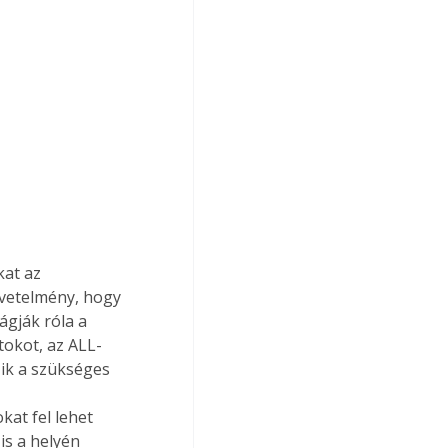
at az 
övetelmény, hogy 
ágják róla a 
tokot, az ALL-
zik a szükséges 
at fel lehet 
 is a helyén 