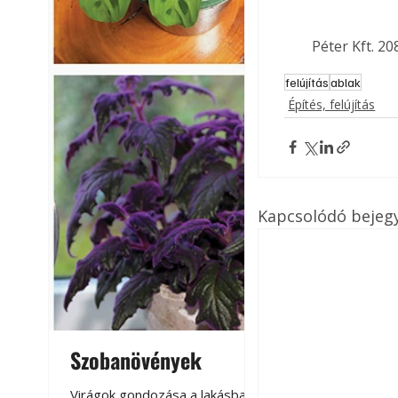
Péter Kft. 20
felújítás
ablak
Építés, felújítás
Kapcsolódó bejeg
Szobanövények
Virágoskert: k
teraszon, laká
Virágok gondozása a lakásban,