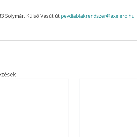
83 Solymár, Külső Vasút út 
pevdiablakrendszer@axelero.hu
yzések
ertben,
Gyógyító növények: a
sban
természet kincsei az