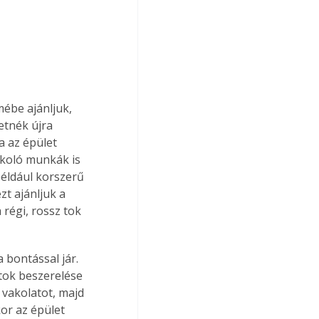
mébe ajánljuk, 
etnék újra 
a az épület 
koló munkák is 
például korszerű 
t ajánljuk a 
 régi, rossz tok 
 bontással jár. 
 tok beszerelése 
 vakolatot, majd 
kor az épület 