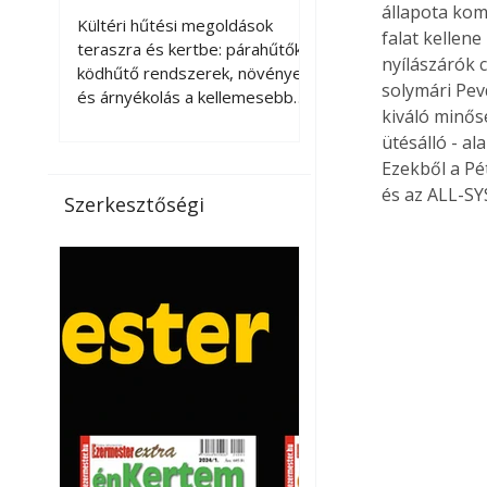
kellemesebbé a
állapota kom
Kültéri hűtési megoldások
falat kellen
teraszt és a kertet?
teraszra és kertbe: párahűtők,
nyílászárók c
ködhűtő rendszerek, növények
solymári Pev
és árnyékolás a kellemesebb
kiváló minős
nyári mikroklímáért. A kültéri
ütésálló - a
hűtés kérdése az utóbbi
Ezekből a Pé
években egyre nagyobb
jelentőséget kapott, ahogy a
és az ALL-SY
Szerkesztőségi
nyári hőhullámok gyakoribbá és
intenzívebbé váltak. Míg
korábban elsősorban a beltéri
klímaberendezések jelentették
a megoldást a meleg ellen, ma
már egyre többen keresnek
olyan kültéri hűtési
lehetőségeket is, amelyek a
teraszok, erkélyek, kertek vagy
vendégl