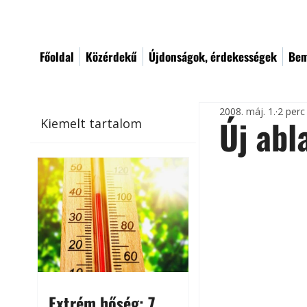
Főoldal
Közérdekű
Újdonságok, érdekességek
Bem
2008. máj. 1.
2 perc
Új abl
Kiemelt tartalom
Extrém hőség: 7