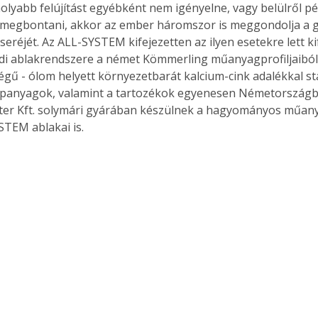
olyabb felújítást egyébként nem igényelne, vagy belülről pé
e megbontani, akkor az ember háromszor is meggondolja a
seréjét. Az ALL-SYSTEM kifejezetten az ilyen esetekre lett kif
di ablakrendszere a német Kömmerling műanyagprofiljaiból 
égű - ólom helyett környezetbarát kalcium-cink adalékkal stab
lapanyagok, valamint a tartozékok egyenesen Németországb
ter Kft. solymári gyárában készülnek a hagyományos műany
STEM ablakai is.