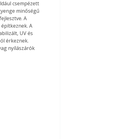
ldául csempézett 
 gyenge minőségű 
ejlesztve. A 
építkeznek. A 
ilizált, UV és 
ól érkeznek. 
ag nyílászárók 