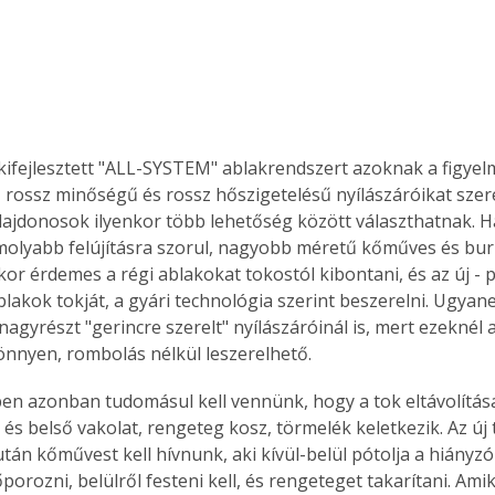
l kifejlesztett "ALL-SYSTEM" ablakrendszert azoknak a figyel
, rossz minőségű és rossz hőszigetelésű nyílászáróikat szer
tulajdonosok ilyenkor több lehetőség között választhatnak. H
olyabb felújításra szorul, nagyobb méretű kőműves és bur
kor érdemes a régi ablakokat tokostól kibontani, és az új - 
lakok tokját, a gyári technológia szerint beszerelni. Ugyanez
agyrészt "gerincre szerelt" nyílászáróinál is, mert ezeknél a
önnyen, rombolás nélkül leszerelhető.
ben azonban tudomásul kell vennünk, hogy a tok eltávolítása
 és belső vakolat, rengeteg kosz, törmelék keletkezik. Az új
tán kőművest kell hívnunk, aki kívül-belül pótolja a hiányzó
kőporozni, belülről festeni kell, és rengeteget takarítani. Ami