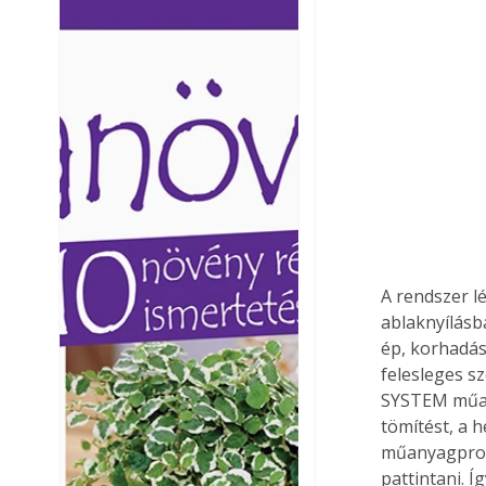
Ezermester lapszámai. A
Ezermester lapszámai
Laptapir kényelmes megoldás,
Laptapir kényelmes 
mert: – t
mert: – t
A rendszer l
ablaknyílásb
ép, korhadás
felesleges sz
SYSTEM műany
tömítést, a h
műanyagprofi
pattintani. Í