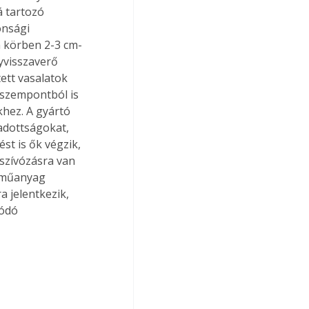
á tartozó 
onsági 
n körben 2-3 cm-
nyvisszaverő 
tett vasalatok 
szempontból is 
hez. A gyártó 
adottságokat, 
st is ők végzik, 
szívózásra van 
 műanyag 
 jelentkezik, 
ódó 