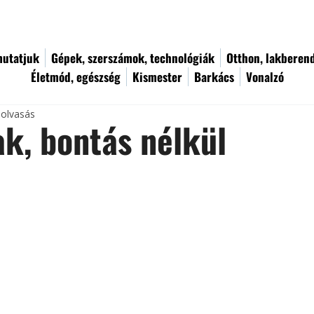
utatjuk
Gépek, szerszámok, technológiák
Otthon, lakberen
Életmód, egészség
Kismester
Barkács
Vonalzó
 olvasás
ak, bontás nélkül