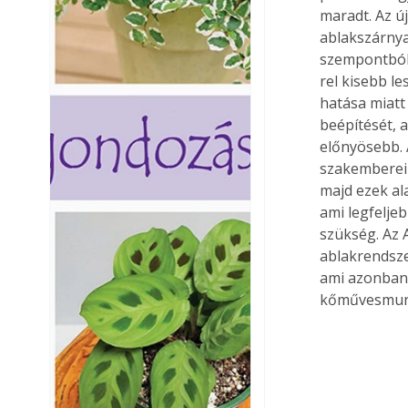
maradt. Az ú
ablakszárnya
szempontból 
rel kisebb le
hatása miatt 
beépítését, 
előnyösebb. 
szakemberei 
majd ezek ala
ami legfelje
szükség. Az
ablakrendsze
ami azonban
kőművesmunka