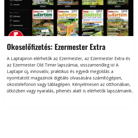
Okoselőfizetés: Ezermester Extra
A Laptapiron elérhetők az Ezermester, az Ezermester Extra és
az Ezermester Old Timer lapszámai, visszamenőleg is! A
Laptapir új, innovatív, praktikus és egyedi megoldás a
L
nyomtatott magazinok digitális olvasására számítógépen,
okostelefonon vagy táblagépen. Kényelmesen az otthonában,
útközben vagy nyaralás, pihenés alatt is elérhetők lapszámaink.
ú
Bárhol, bármikor, akár külföldön élve vagy dolgozva is
B
olvashatók az Ezermester lapszámai. A Laptapir kényelmes
megoldás, mert: – t