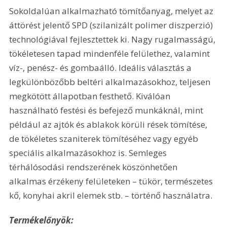
Sokoldalúan alkalmazható tömítőanyag, melyet az 
áttörést jelentő SPD (szilanizált polimer diszperzió) 
technológiával fejlesztettek ki. Nagy rugalmasságú, 
tökéletesen tapad mindenféle felülethez, valamint 
víz-, penész- és gombaálló. Ideális választás a 
legkülönbözőbb beltéri alkalmazásokhoz, teljesen 
megkötött állapotban festhető. Kiválóan 
használható festési és befejező munkáknál, mint 
például az ajtók és ablakok körüli rések tömítése, 
de tökéletes szaniterek tömítéséhez vagy egyéb 
speciális alkalmazásokhoz is. Semleges 
térhálósodási rendszerének köszönhetően 
alkalmas érzékeny felületeken – tükör, természetes 
kő, konyhai akril elemek stb. – történő használatra.
Termékelőnyök: