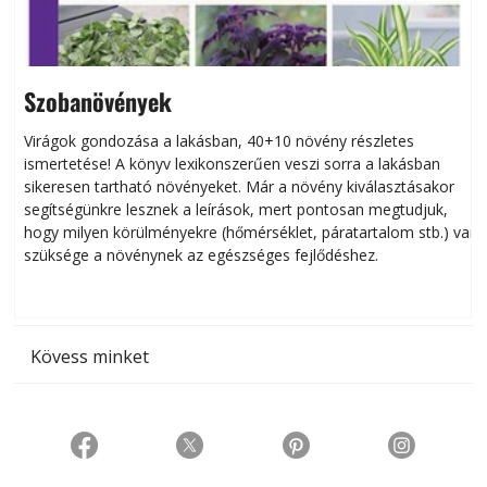
Szobanövények
Virágok gondozása a lakásban, 40+10 növény részletes
ismertetése! A könyv lexikonszerűen veszi sorra a lakásban
s
sikeresen tart­ha­tó növényeket. Már a növény kiválasztásakor
h
segítségünkre lesznek a leírások, mert pontosan megtudjuk,
k
hogy milyen körülményekre (hőmérséklet, páratartalom stb.) van
szüksége a növénynek az egészséges fejlődéshez.
t
Kövess minket