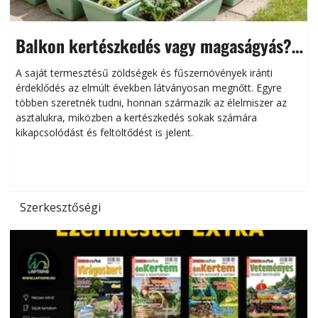
Balkon kertészkedés vagy magaságyás?
Helytakarékos kertészkedés
A saját termesztésű zöldségek és fűszernövények iránti
érdeklődés az elmúlt években látványosan megnőtt. Egyre
többen szeretnék tudni, honnan származik az élelmiszer az
l
asztalukra, miközben a kertészkedés sokak számára
kikapcsolódást és feltöltődést is jelent.
é
d
Szerkesztőségi