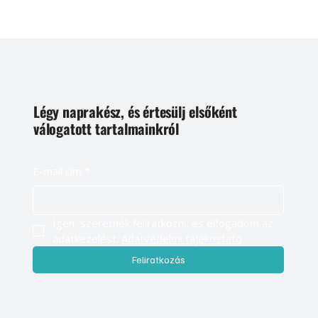
Légy naprakész, és értesülj elsőként
válogatott tartalmainkról
E-mail cím
*
Igen, szeretnék feliratkozni, és elfogadom az 
adatkezelést. 
Adatvédelmi tájékoztató
Feliratkozás