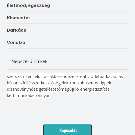
Életmód, egészség
Kismester
Barkács
Vonalzó
Népszerű címkék
szerszám
kert
felújítás
lakberendezés
kreatív ötlet
barkácsolás
bútor
víz
fűtés
szerkesztőség
elektronika
hasznos tippek
dísznövény
hőszigetelés
tető
megújuló energia
tisztítás
kerti munka
beton
nyár
Kapcsolat