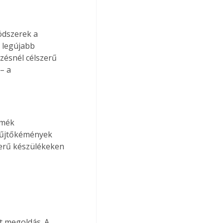
ódszerek a 
 legújabb 
zésnél célszerű 
– a 
rmék 
yűjtőkémények 
terű készülékeken 
t megoldás. A 