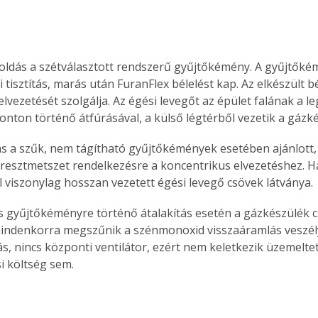
Együtt jobban megéri!
ldás a szétválasztott rendszerű gyűjtőkémény. A gyűjtőké
tisztítás, marás után FuranFlex bélelést kap. Az elkészült bé
Bővebb információ itt!
k az
Együtt jobban megéri! A
lvezetését szolgálja. Az égési levegőt az épület falának a l
mester
könyvek tetszőleges
onton történő átfúrásával, a külső légtérből vezetik a gázk
er Old
párosítással kedvezményes
áron, 0 Ft postaköltséggel
s a szűk, nem tágítható gyűjtőkémények esetében ajánlott,
ptapir új,
megrendelhetők!
resztmetszet rendelkezésre a koncentrikus elvezetéshez. H
és egyedi
l viszonylag hosszan vezetett égési levegő csövek látványa.
tt
lvasására
gyűjtőkéményre történő átalakítás esetén a gázkészülék c
elefonon
indenkorra megszűnik a szénmonoxid visszaáramlás veszély
nyelmesen
s, nincs központi ventilátor, ezért nem keletkezik üzemeltet
ben vagy
i költség sem.
t is
. Bárhol,
ön élve
ashatók az