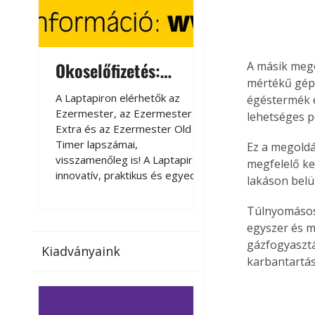
Okoselőfizetés:
Okoselőfizetés
A másik mego
mértékű gépi 
Ezermester Extra
A Laptapiron elérhetők az
A Laptapiron elérhető
égéstermék e
Ezermester, az Ezermester
Ezermester, az Ezer
lehetséges p
Extra és az Ezermester Old
Extra és az Ezermest
Timer lapszámai,
Timer lapszámai,
Ez a megoldá
visszamenőleg is! A Laptapir új,
visszamenőleg is! A La
megfelelő ke
innovatív, praktikus és egyedi
innovatív, praktikus 
lakáson belü
megoldás a nyomtatott
megoldás a nyomtato
magazinok digitális olvasására
magazinok digitális o
Túlnyomásos 
számítógépen, okostelefonon
számítógépen, okost
egyszer és m
vagy táblagépen. Kényelmesen
vagy táblagépen. Ké
gázfogyasztá
Kiadványaink
az otthonában, útközben vagy
az otthonában, útköz
karbantartás
nyaralás, pihenés alatt is
nyaralás, pihenés alat
elérhetők lapszámaink. Bárhol,
elérhetők lapszámaink
bármikor, akár külföldön élve
bármikor, akár külföld
vagy dolgozva is olvashatók az
vagy dolgozva is olv