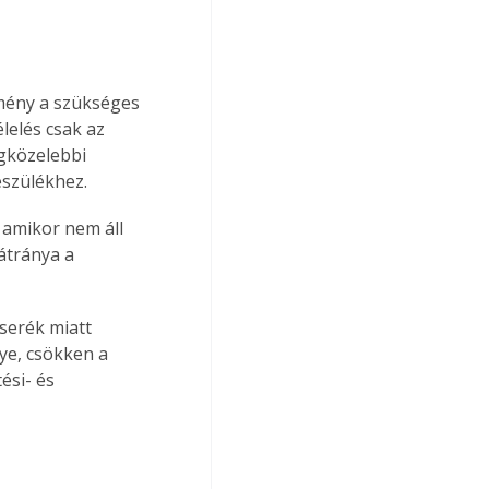
mény a szükséges 
lelés csak az 
egközelebbi 
észülékhez. 
 amikor nem áll 
átránya a 
serék miatt 
e, csökken a 
ési- és 