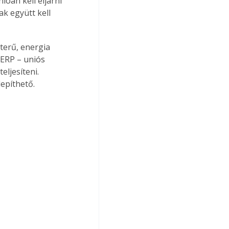
lóan kell eljárni 
k együtt kell 
terű, energia 
ERP – uniós 
ljesíteni. 
lepíthető.