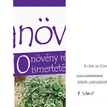
Ezermester lapszámai. A
Ezermester lapszámai
Laptapir kényelmes megoldás,
Laptapir kényelmes 
mert: – t
mert: – t
A cikk az Ez
szerszám
kémény
Gépek, szerszámok