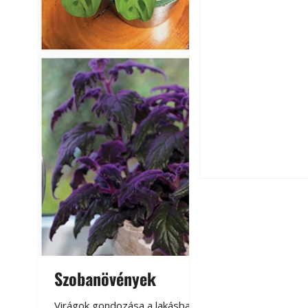
Csatornaszag a h
megoldások
Szobanövények
Virágoskert: k
teraszon, laká
Virágok gondozása a lakásban,