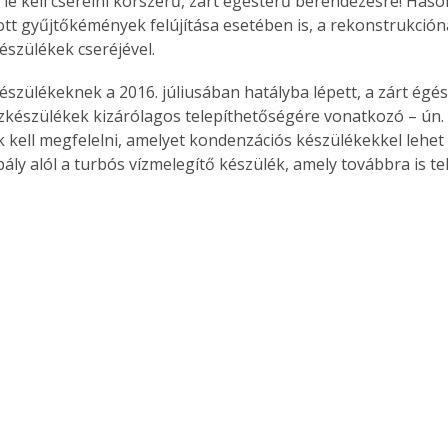
 le kell cserélni korszerű, zárt égésterű berendezésre! Hason
ott gyűjtőkémények felújítása esetében is, a rekonstrukcióna
észülékek cseréjével.
készülékeknek a 2016. júliusában hatályba lépett, a zárt égés
készülékek kizárólagos telepíthetőségére vonatkozó – ún. 
 kell megfelelni, amelyet kondenzációs készülékekkel lehet te
bály alól a turbós vízmelegítő készülék, amely továbbra is te