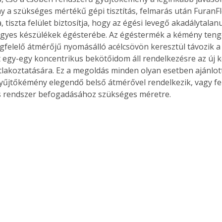
 a szükséges mértékű gépi tisztítás, felmarás után FuranFle
a, tiszta felület biztosítja, hogy az égési levegő akadálytala
egyes készülékek égésterébe. Az égéstermék a kémény teng
gfelelő átmérőjű nyomásálló acélcsövön keresztül távozik a 
egy-egy koncentrikus bekötőidom áll rendelkezésre az új 
tlakoztatására. Ez a megoldás minden olyan esetben ajánlott
gyűjtőkémény elegendő belső átmérővel rendelkezik, vagy fel
s rendszer befogadásához szükséges méretre.