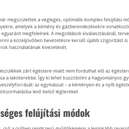
ár megszülettek a végleges, optimális komplex felújítási m
yekre, amelyek a kémény és gázberendezésekre vonatkozó
 egyaránt megfelelnek. A megoldások kiválasztásánál, terve
enni a közeljövőben bevezetésre kerülő újabb szigorítást is 
ok használatának kivezetését.
 készülékek zárt égéstere miatt nem fordulhat elő az égéste
sa a lakóterekbe. Így ki lehet küszöbölni a hagyományos g
eszélyforrását: az egymással – a kéményen és a nyílt égés
kölcsönhatásba levő belső légtereket.
tséges felújítási módok
, cső a csőben rendszerű gyűjtőkémény a leginkább javasol