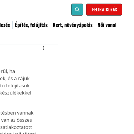
FELIRATKOZÁS
dezés
Építés, felújítás
Kert, növényápolás
Női vonal
rül, ha 
k, és a rájuk 
ó felújítások 
készülékekkel 
etésben vannak 
 van az összes 
satlakoztatott 