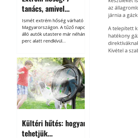
készüléket is
tanács, amivel
az állagroml
járnia a gázk
megóvhatjuk
Ismét extrém hőség várható
autónkat a nyári
Magyarországon. A tűző napon
A telepített 
álló autók utastere már néhány
hatékony gáz
károktól
perc alatt rendkívül
direktíváknak
felmelegszik, és rövid időn belül
Kivétel a sza
akár a 60-70 °C-ot is
megközelítheti. Ez nemcsak a
beszállást teszi kellemetlenné,
hanem az autó állapotára és a
benne hagyott tárgyakra is
káros hatással lehet. Néhány
egyszerű óvintézkedéssel
azonban jelentősen
csökkenthetjük a hőség káros
hatásait.
Kültéri hűtés: hogyan
tehetjük