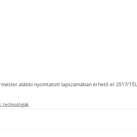
. A
megoldás,
ermester alábbi nyomtatott lapszámában érhető el: 2017/TÉL
, technológiák