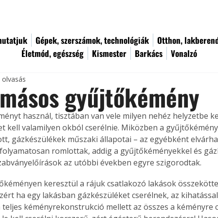
utatjuk
Gépek, szerszámok, technológiák
Otthon, lakberen
Életmód, egészség
Kismester
Barkács
Vonalzó
c olvasás
omásos gyűjtőkémény
ményt használ, tisztában van vele milyen nehéz helyzetbe ke
t kell valamilyen okból cserélnie. Miközben a gyűjtőkéménye
ott, gázkészülékek műszaki állapotai – az egyébként elvárhat
folyamatosan romlottak, addig a gyűjtőkéményekkel és gáz
zabványelőírások az utóbbi években egyre szigorodtak.
tőkéményen keresztül a rájuk csatlakozó lakások összekött
zért ha egy lakásban gázkészüléket cserélnek, az kihatással
 a teljes kéményrekonstrukció mellett az összes a kéményre c