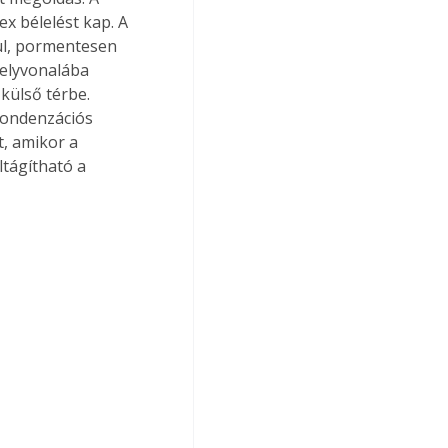
x bélelést kap. A 
nul, pormentesen 
elyvonalába 
külső térbe. 
kondenzációs 
, amikor a 
tágítható a 