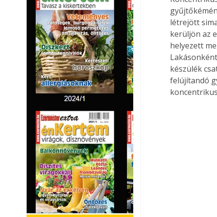
gyűjtőkémény
létrejött sim
kerüljön az 
helyezett me
Lakásonként 
készülék csa
felújítandó 
koncentriku