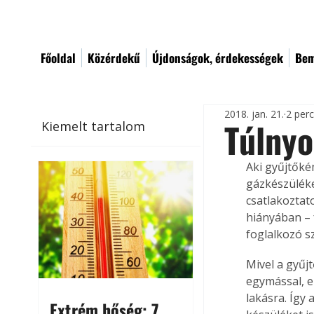
Főoldal
Közérdekű
Újdonságok, érdekességek
Bem
2018. jan. 21.
2 per
Túlny
Kiemelt tartalom
Aki gyűjtőké
gázkészüléke
csatlakoztat
hiányában – 
foglalkozó s
Mivel a gyűj
egymással, e
lakásra. Így
Extrém hőség: 7