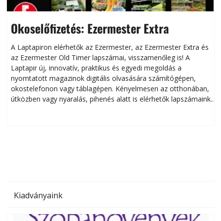
Okoselőfizetés: Ezermester Extra
A Laptapiron elérhetők az Ezermester, az Ezermester Extra és
az Ezermester Old Timer lapszámai, visszamenőleg is! A
Laptapir új, innovatív, praktikus és egyedi megoldás a
L
nyomtatott magazinok digitális olvasására számítógépen,
okostelefonon vagy táblagépen. Kényelmesen az otthonában,
útközben vagy nyaralás, pihenés alatt is elérhetők lapszámaink.
ú
Bárhol, bármikor, akár külföldön élve vagy dolgozva is
B
olvashatók az Ezermester lapszámai. A Laptapir kényelmes
megoldás, mert: – t
Kiadványaink