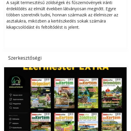
Helytakarékos kertészkedés
A saját termesztésű zöldségek és fűszernövények iránti
érdeklődés az elmúlt években látványosan megnőtt. Egyre
többen szeretnék tudni, honnan származik az élelmiszer az
l
asztalukra, miközben a kertészkedés sokak számára
kikapcsolódást és feltöltődést is jelent.
é
d
Szerkesztőségi