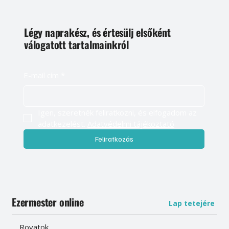
Légy naprakész, és értesülj elsőként
válogatott tartalmainkról
E-mail cím
*
Igen, szeretnék feliratkozni, és elfogadom az 
adatkezelést. 
Adatvédelmi tájékoztató
Feliratkozás
Ezermester online
Lap tetejére
Rovatok