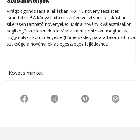
Virágok gondozása a lakásban, 40+10 növény részletes
ismertetése! A könyv lexikonszerűen veszi sorra a lakásban
s
sikeresen tart­ha­tó növényeket. Már a növény kiválasztásakor
h
segítségünkre lesznek a leírások, mert pontosan megtudjuk,
k
hogy milyen körülményekre (hőmérséklet, páratartalom stb.) van
szüksége a növénynek az egészséges fejlődéshez.
t
Kövess minket