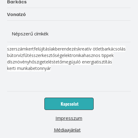
Barkács
Vonalzó
Népszerű címkék
szerszám
kert
felújítás
lakberendezés
kreatív ötlet
barkácsolás
bútor
víz
fűtés
szerkesztőség
elektronika
hasznos tippek
dísznövény
hőszigetelés
tető
megújuló energia
tisztítás
kerti munka
beton
nyár
Kapcsolat
Impresszum
Médiaajánlat