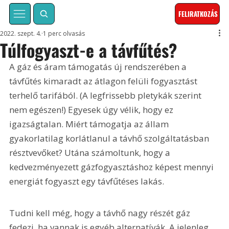
FELIRATKOZÁS
2022. szept. 4.
1 perc olvasás
Túlfogyaszt-e a távfűtés?
A gáz és áram támogatás új rendszerében a 
távfűtés kimaradt az átlagon felüli fogyasztást 
terhelő tarifából. (A legfrissebb pletykák szerint 
nem egészen!) Egyesek úgy vélik, hogy ez 
igazságtalan. Miért támogatja az állam 
gyakorlatilag korlátlanul a távhő szolgáltatásban 
résztvevőket? Utána számoltunk, hogy a 
kedvezményezett gázfogyasztáshoz képest mennyi 
energiát fogyaszt egy távfűtéses lakás.
Tudni kell még, hogy a távhő nagy részét gáz 
fedezi, ha vannak is egyéb alternatívák. A jelenleg 