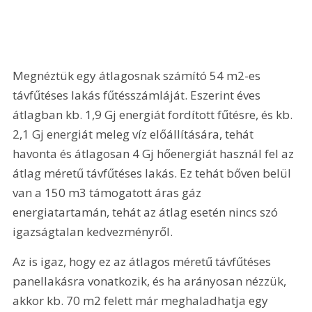
Megnéztük egy átlagosnak számító 54 m2-es 
távfűtéses lakás fűtésszámláját. Eszerint éves 
átlagban kb. 1,9 Gj energiát fordított fűtésre, és kb. 
2,1 Gj energiát meleg víz előállítására, tehát 
havonta és átlagosan 4 Gj hőenergiát használ fel az 
átlag méretű távfűtéses lakás. Ez tehát bőven belül 
van a 150 m3 támogatott áras gáz 
energiatartamán, tehát az átlag esetén nincs szó 
igazságtalan kedvezményről.
Az is igaz, hogy ez az átlagos méretű távfűtéses 
panellakásra vonatkozik, és ha arányosan nézzük, 
akkor kb. 70 m2 felett már meghaladhatja egy 