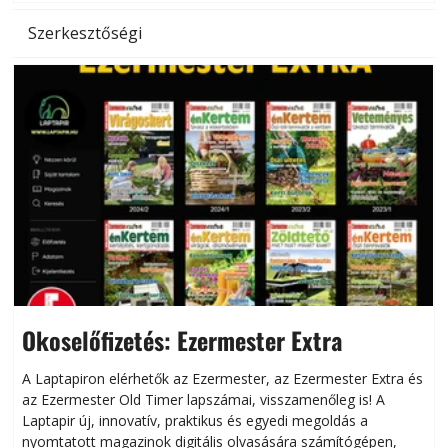
Szerkesztőségi
Okoselőfizetés: Ezermester Extra
A Laptapiron elérhetők az Ezermester, az Ezermester Extra és
az Ezermester Old Timer lapszámai, visszamenőleg is! A
Laptapir új, innovatív, praktikus és egyedi megoldás a
L
nyomtatott magazinok digitális olvasására számítógépen,