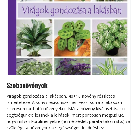
Szobanövények
Virágok gondozása a lakásban, 40+10 növény részletes
ismertetése! A könyv lexikonszerűen veszi sorra a lakásban
s
sikeresen tart­ha­tó növényeket. Már a növény kiválasztásakor
h
segítségünkre lesznek a leírások, mert pontosan megtudjuk,
k
hogy milyen körülményekre (hőmérséklet, páratartalom stb.) van
szüksége a növénynek az egészséges fejlődéshez.