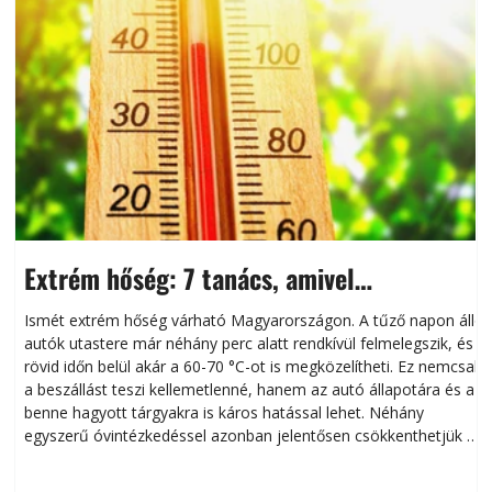
Extrém hőség: 7 tanács, amivel
megóvhatjuk autónkat a nyári károktól
Ismét extrém hőség várható Magyarországon. A tűző napon álló
autók utastere már néhány perc alatt rendkívül felmelegszik, és
rövid időn belül akár a 60-70 °C-ot is megközelítheti. Ez nemcsak
n
a beszállást teszi kellemetlenné, hanem az autó állapotára és a
benne hagyott tárgyakra is káros hatással lehet. Néhány
egyszerű óvintézkedéssel azonban jelentősen csökkenthetjük a
hőség káros hatásait.
l