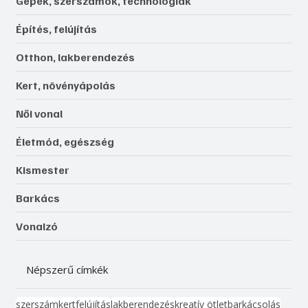
Gépek, szerszámok, technológiák
Építés, felújítás
Otthon, lakberendezés
Kert, növényápolás
Női vonal
Életmód, egészség
Kismester
Barkács
Vonalzó
Népszerű címkék
szerszám
kert
felújítás
lakberendezés
kreatív ötlet
barkácsolás