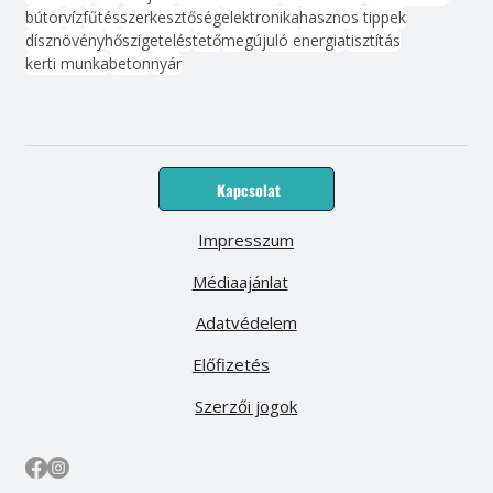
bútor
víz
fűtés
szerkesztőség
elektronika
hasznos tippek
dísznövény
hőszigetelés
tető
megújuló energia
tisztítás
kerti munka
beton
nyár
Kapcsolat
Impresszum
Médiaajánlat
Adatvédelem
Előfizetés
Szerzői jogok