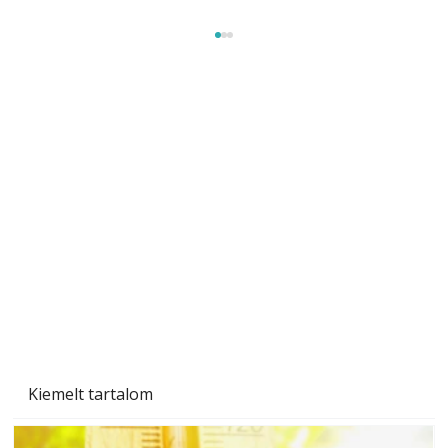
A varrógép és a varrás
Kiemelt tartalom