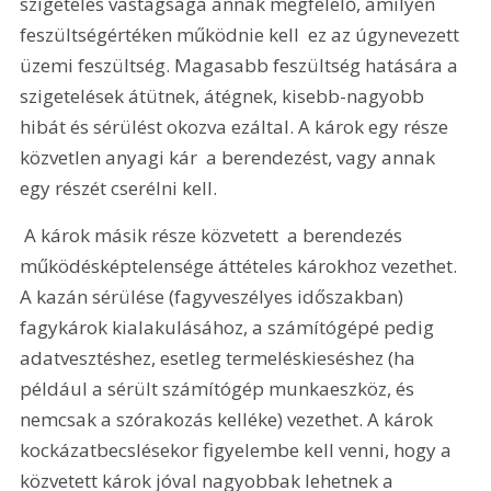
szigetelés vastagsága annak megfelelő, amilyen 
feszültségértéken működnie kell  ez az úgynevezett 
üzemi feszültség. Magasabb feszültség hatására a 
szigetelések átütnek, átégnek, kisebb-nagyobb 
hibát és sérülést okozva ezáltal. A károk egy része 
közvetlen anyagi kár  a berendezést, vagy annak 
egy részét cserélni kell.
 A károk másik része közvetett  a berendezés 
működésképtelensége áttételes károkhoz vezethet. 
A kazán sérülése (fagyveszélyes időszakban) 
fagykárok kialakulásához, a számítógépé pedig 
adatvesztéshez, esetleg termeléskieséshez (ha 
például a sérült számítógép munkaeszköz, és 
nemcsak a szórakozás kelléke) vezethet. A károk 
kockázatbecslésekor figyelembe kell venni, hogy a 
közvetett károk jóval nagyobbak lehetnek a 