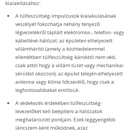
kialakításához:
A túlfeszültség-impulzusok kialakulásának 
veszélyét fokozhatja néhány tényező: 
légvezetékről táplált elektromos-, telefon- vagy 
kábeltévé-hálózat; az épületen elhelyezett 
villámhárító (amely a közhiedelemmel 
ellentétben túlfeszültség-károktól nem véd, 
csak attól hogy a villám tüzet vagy mechanikai 
sérülést okozzon); az épület tetején elhelyezett 
antenna vagy klíma hőcserélő, hogy csak a 
legfontosabbakat említsük. 
A védekezés érdekében túlfeszültség-
levezetőket kell beépíteni a hálózatok 
meghatározott pontjain. Ezek leggyengébb 
láncszem-ként működnek, azaz 