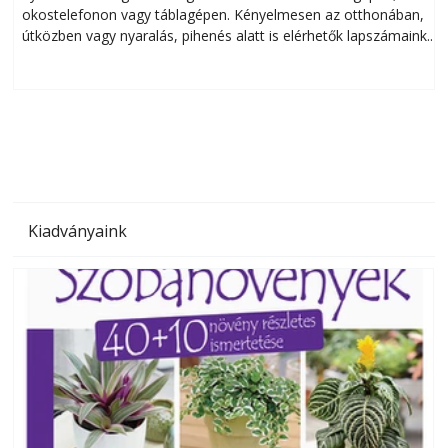
okostelefonon vagy táblagépen. Kényelmesen az otthonában,
útközben vagy nyaralás, pihenés alatt is elérhetők lapszámaink.
ú
Bárhol, bármikor, akár külföldön élve vagy dolgozva is
B
olvashatók az Ezermester lapszámai. A Laptapir kényelmes
megoldás, mert: – t
Kiadványaink