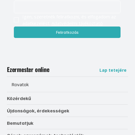
Igen, szeretnék feliratkozni, és elfogadom az 
adatkezelést. 
Adatvédelmi tájékoztató
Feliratkozás
Ezermester online
Lap tetejére
Rovatok
Közérdekű
Újdonságok, érdekességek
Bemutatjuk