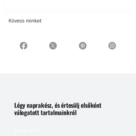
t
Kövess minket
Légy naprakész, és értesülj elsőként
válogatott tartalmainkról
E-mail cím
*