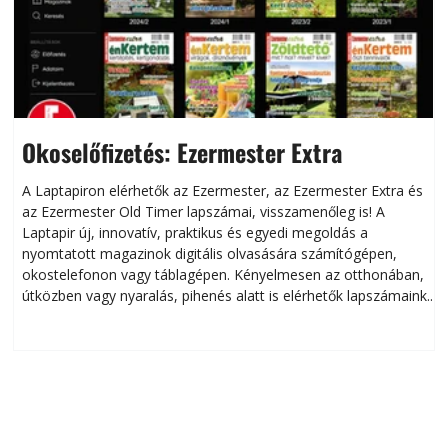
Okoselőfizetés: Ezermester Extra
A Laptapiron elérhetők az Ezermester, az Ezermester Extra és
az Ezermester Old Timer lapszámai, visszamenőleg is! A
Laptapir új, innovatív, praktikus és egyedi megoldás a
L
nyomtatott magazinok digitális olvasására számítógépen,
okostelefonon vagy táblagépen. Kényelmesen az otthonában,
útközben vagy nyaralás, pihenés alatt is elérhetők lapszámaink.
ú
Bárhol, bármikor, akár külföldön élve vagy dolgozva is
B
olvashatók az Ezermester lapszámai. A Laptapir kényelmes
megoldás, mert: – t