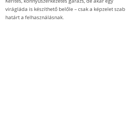
Kerítés, könnyűszerkezetes garázs, de akár egy 
virágláda is készíthető belőle – csak a képzelet szab 
határt a felhasználásnak.