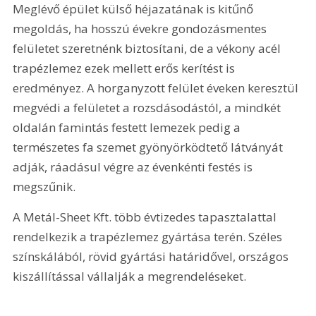
Meglévő épület külső héjazatának is kitűnő 
megoldás, ha hosszú évekre gondozásmentes 
felületet szeretnénk biztosí­tani, de a vékony acél 
trapézlemez ezek mellett erős kerítést is 
eredményez. A horganyzott felület éveken keresztül 
megvédi a felületet a rozsdásodástól, a mindkét 
oldalán famintás festett lemezek pedig a 
természetes fa szemet gyönyörködtető látványát 
adják, ráadásul végre az évenkénti festés is 
megszűnik.
A Metál-Sheet Kft. több évtizedes tapasztalattal 
rendelkezik a trapézlemez gyártása terén. Széles 
színskálából, rövid gyártási határidővel, országos 
kiszállítással vállalják a megrendelé­seket.