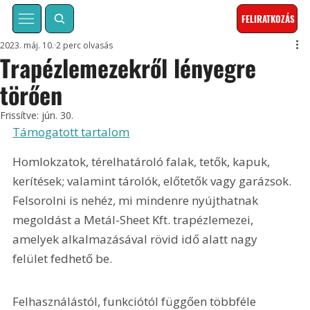
FELIRATKOZÁS
2023. máj. 10.
2 perc olvasás
Trapézlemezekről lényegre
törően
Frissítve:
jún. 30.
Támogatott tartalom
Homlokzatok, térelhatároló falak, tetők, kapuk, 
kerítések; valamint tárolók, előtetők vagy garázsok. 
Felsorolni is nehéz, mi mindenre nyújthatnak 
megoldást a Metál-Sheet Kft. trapézlemezei, 
amelyek alkalmazásával rövid idő alatt nagy 
felület fedhető be.
Felhasználástól, funkciótól függően többféle 