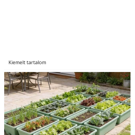
Tiszta homlokzat éveken át
Kiemelt tartalom