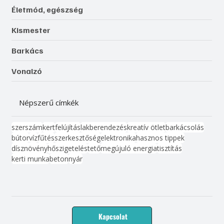
Életmód, egészség
Kismester
Barkács
Vonalzó
Népszerű címkék
szerszám
kert
felújítás
lakberendezés
kreatív ötlet
barkácsolás
bútor
víz
fűtés
szerkesztőség
elektronika
hasznos tippek
dísznövény
hőszigetelés
tető
megújuló energia
tisztítás
kerti munka
beton
nyár
Kapcsolat