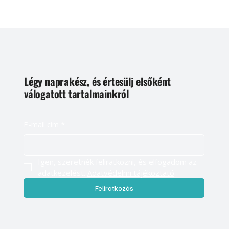
Légy naprakész, és értesülj elsőként
válogatott tartalmainkról
E-mail cím
*
Igen, szeretnék feliratkozni, és elfogadom az 
adatkezelést. 
Adatvédelmi tájékoztató
Feliratkozás