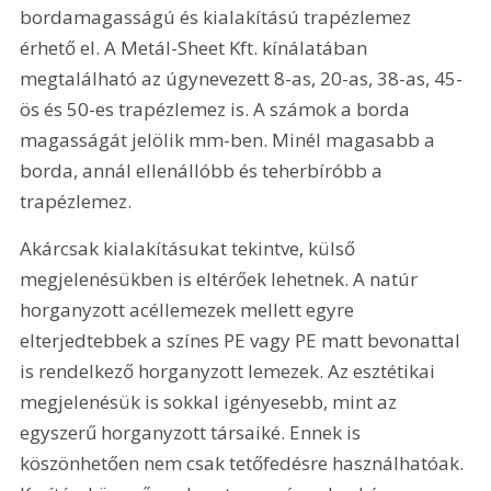
bordamagasságú és kialakítású trapézlemez 
érhető el. A Metál-Sheet Kft. kínálatában 
megtalálható az úgynevezett 8-as, 20-as, 38-as, 45-
ös és 50-es trapézlemez is. A számok a borda 
magasságát jelölik mm-ben. Minél magasabb a 
borda, annál ellenállóbb és teherbíróbb a 
trapézlemez.
Akárcsak kialakításukat tekintve, külső 
megjelenésükben is eltérőek lehetnek. A natúr 
horganyzott acéllemezek mellett egyre 
elterjedtebbek a színes PE vagy PE matt bevonattal 
is rendelkező horganyzott lemezek. Az esztétikai 
megjelenésük is sokkal igényesebb, mint az 
egyszerű horganyzott társaiké. Ennek is 
köszönhetően nem csak tetőfedésre használhatóak. 