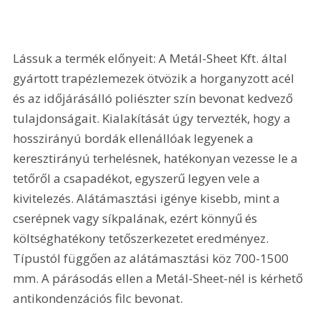
Lássuk a termék előnyeit: A Metál-Sheet Kft. által 
gyártott trapézlemezek ötvözik a horganyzott acél 
és az időjárásálló poliészter szín bevonat kedvező 
tulajdonságait. Kialakítását úgy tervezték, hogy a 
hosszirányú bordák ellenállóak legyenek a 
keresztirányú terhelésnek, hatékonyan vezesse le a 
tetőről a csapadékot, egyszerű legyen vele a 
kivitelezés. Alátámasztási igénye kisebb, mint a 
cserépnek vagy síkpalának, ezért könnyű és 
költséghatékony tetőszerkezetet eredményez. 
Típustól függően az alátámasztási köz 700-1500 
mm. A párásodás ellen a Metál-Sheet-nél is kérhető 
antikondenzációs filc bevonat.