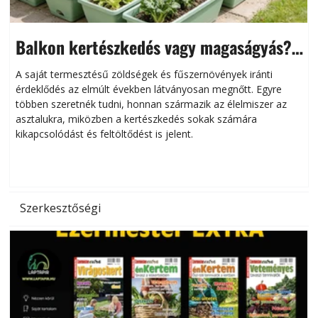
Balkon kertészkedés vagy magaságyás?
Helytakarékos kertészkedés
A saját termesztésű zöldségek és fűszernövények iránti
érdeklődés az elmúlt években látványosan megnőtt. Egyre
többen szeretnék tudni, honnan származik az élelmiszer az
l
asztalukra, miközben a kertészkedés sokak számára
kikapcsolódást és feltöltődést is jelent.
é
d
Szerkesztőségi