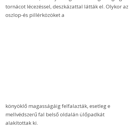
tornácot lécezéssel, deszkázattal látták el. Olykor az 
oszlop-és pillérközöket a 
könyöklő magasságáig felfalazták, esetleg e 
mellvédszerű fal belső oldalán ülőpadkát 
alakítottak ki.