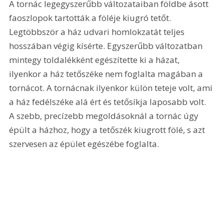
A tornác legegyszerűbb változataiban földbe ásott 
faoszlopok tartották a föléje kiugró tetőt. 
Legtöbbször a ház udvari homlokzatát teljes 
hosszában végig kísérte. Egyszerűbb változatban 
mintegy toldalékként egészítette ki a házat, 
ilyenkor a ház tetőszéke nem foglalta magában a 
tornácot. A tornácnak ilyenkor külön teteje volt, ami 
a ház fedélszéke alá ért és tetősíkja laposabb volt. 
A szebb, precízebb megoldásoknál a tornác úgy 
épült a házhoz, hogy a tetőszék kiugrott fölé, s azt 
szervesen az épület egészébe foglalta.