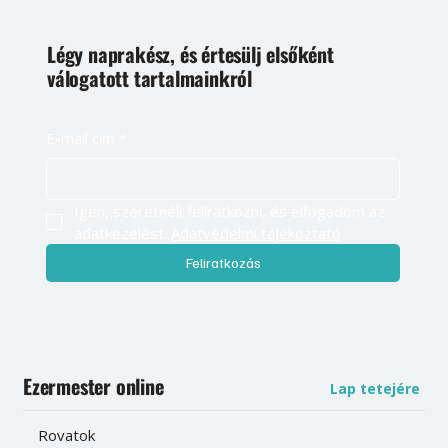
Légy naprakész, és értesülj elsőként
válogatott tartalmainkról
E-mail cím
*
Igen, szeretnék feliratkozni, és elfogadom az 
adatkezelést. 
Adatvédelmi tájékoztató
Feliratkozás
Ezermester online
Lap tetejére
Rovatok