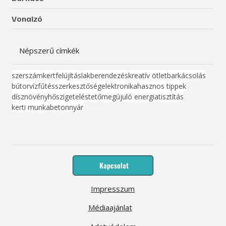
Vonalzó
Népszerű címkék
szerszám
kert
felújítás
lakberendezés
kreatív ötlet
barkácsolás
bútor
víz
fűtés
szerkesztőség
elektronika
hasznos tippek
dísznövény
hőszigetelés
tető
megújuló energia
tisztítás
kerti munka
beton
nyár
Kapcsolat
Impresszum
Médiaajánlat