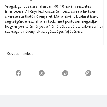
Virágok gondozása a lakásban, 40+10 növény részletes
ismertetése! A könyv lexikonszerűen veszi sorra a lakásban
s
sikeresen tart­ha­tó növényeket. Már a növény kiválasztásakor
h
segítségünkre lesznek a leírások, mert pontosan megtudjuk,
k
hogy milyen körülményekre (hőmérséklet, páratartalom stb.) van
szüksége a növénynek az egészséges fejlődéshez.
t
Kövess minket