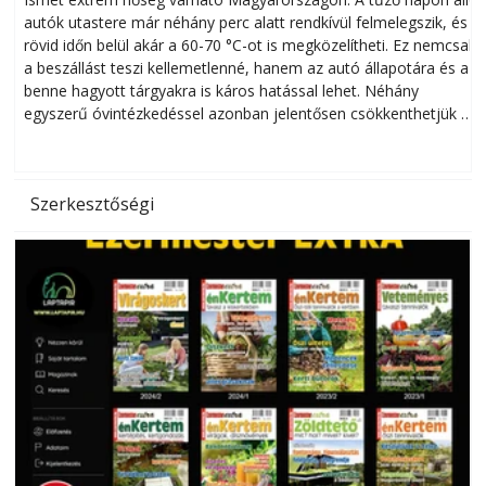
autók utastere már néhány perc alatt rendkívül felmelegszik, és
rövid időn belül akár a 60-70 °C-ot is megközelítheti. Ez nemcsak
n
a beszállást teszi kellemetlenné, hanem az autó állapotára és a
benne hagyott tárgyakra is káros hatással lehet. Néhány
egyszerű óvintézkedéssel azonban jelentősen csökkenthetjük a
hőség káros hatásait.
l
Szerkesztőségi