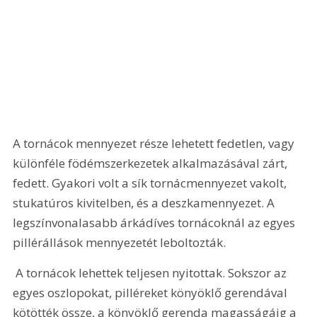
A tornácok mennyezet része lehetett fedetlen, vagy 
különféle födémszerkezetek alkalmazásával zárt, 
fedett. Gyakori volt a sík tornácmennyezet vakolt, 
stukatúros kivitelben, és a deszkamennyezet. A 
legszínvonalasabb árkádíves tornácoknál az egyes 
pillérállások mennyezetét leboltozták.
 A tornácok lehettek teljesen nyitottak. Sokszor az 
egyes oszlopokat, pilléreket könyöklő gerendával 
kötötték össze, a könyöklő gerenda magasságáig a 