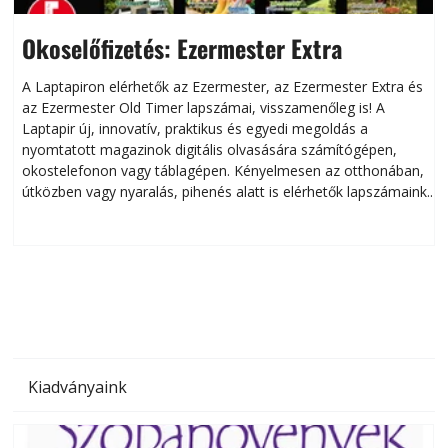
Okoselőfizetés: Ezermester Extra
A Laptapiron elérhetők az Ezermester, az Ezermester Extra és
az Ezermester Old Timer lapszámai, visszamenőleg is! A
Laptapir új, innovatív, praktikus és egyedi megoldás a
L
nyomtatott magazinok digitális olvasására számítógépen,
okostelefonon vagy táblagépen. Kényelmesen az otthonában,
útközben vagy nyaralás, pihenés alatt is elérhetők lapszámaink.
ú
Bárhol, bármikor, akár külföldön élve vagy dolgozva is
B
olvashatók az Ezermester lapszámai. A Laptapir kényelmes
megoldás, mert: – t
Kiadványaink