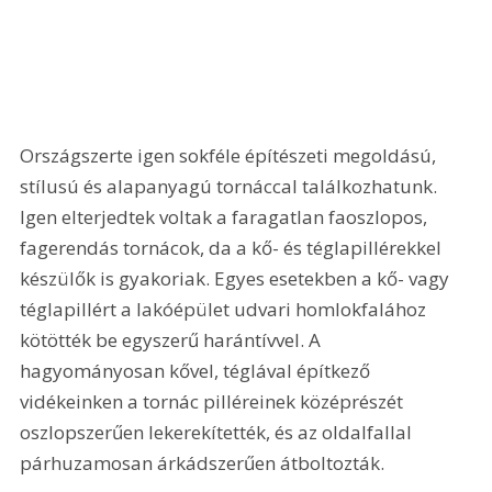
Országszerte igen sokféle építészeti megoldású, 
stílusú és alapanyagú tornáccal találkozhatunk. 
Igen elterjedtek voltak a faragatlan faoszlopos, 
fagerendás tornácok, da a kő- és téglapillérekkel 
készülők is gyakoriak. Egyes esetekben a kő- vagy 
téglapillért a lakóépület udvari homlokfalához 
kötötték be egyszerű harántívvel. A 
hagyományosan kővel, téglával építkező 
vidékeinken a tornác pilléreinek középrészét 
oszlopszerűen lekerekítették, és az oldalfallal 
párhuzamosan árkádszerűen átboltozták. 