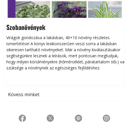
Szobanövények
Virágok gondozása a lakásban, 40+10 növény részletes
ismertetése! A könyv lexikonszerűen veszi sorra a lakásban
s
sikeresen tart­ha­tó növényeket. Már a növény kiválasztásakor
h
segítségünkre lesznek a leírások, mert pontosan megtudjuk,
k
hogy milyen körülményekre (hőmérséklet, páratartalom stb.) van
szüksége a növénynek az egészséges fejlődéshez.
t
Kövess minket