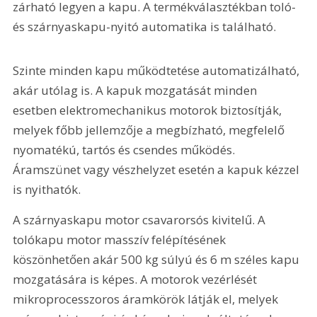
zárható legyen a kapu. A termékválasztékban toló- 
és szárnyaskapu-nyitó automatika is található.
Szinte minden kapu működtetése automatizálható, 
akár utólag is. A kapuk mozgatását minden 
esetben elektromechanikus motorok biztosítják, 
melyek főbb jellemzője a megbízható, megfelelő 
nyomatékú, tartós és csendes működés. 
Áramszünet vagy vészhelyzet esetén a kapuk kézzel 
is nyithatók. 
A szárnyaskapu motor csavarorsós kivitelű. A 
tolókapu motor masszív felépítésének 
köszönhetően akár 500 kg súlyú és 6 m széles kapu 
mozgatására is képes. A motorok vezérlését 
mikroprocesszoros áramkörök látják el, melyek 