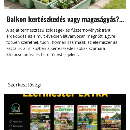
Balkon kertészkedés vagy magaságyás?
Helytakarékos kertészkedés
A saját termesztésű zöldségek és fűszernövények iránti
érdeklődés az elmúlt években látványosan megnőtt. Egyre
többen szeretnék tudni, honnan származik az élelmiszer az
l
asztalukra, miközben a kertészkedés sokak számára
kikapcsolódást és feltöltődést is jelent.
é
d
Szerkesztőségi