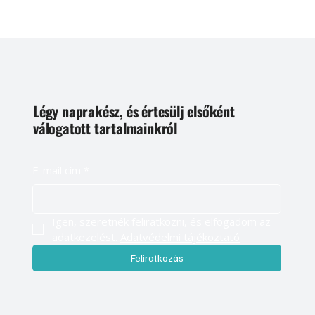
Légy naprakész, és értesülj elsőként
válogatott tartalmainkról
E-mail cím
*
Igen, szeretnék feliratkozni, és elfogadom az 
adatkezelést. 
Adatvédelmi tájékoztató
Feliratkozás