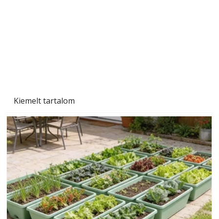
Tiszta homlokzat éveken át
Kiemelt tartalom