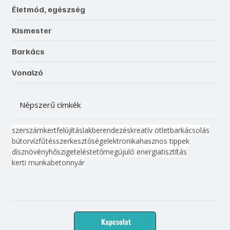
Életmód, egészség
Kismester
Barkács
Vonalzó
Népszerű címkék
szerszám
kert
felújítás
lakberendezés
kreatív ötlet
barkácsolás
bútor
víz
fűtés
szerkesztőség
elektronika
hasznos tippek
dísznövény
hőszigetelés
tető
megújuló energia
tisztítás
kerti munka
beton
nyár
Kapcsolat