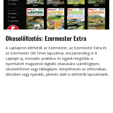
Okoselőfizetés: Ezermester Extra
A Laptapiron elérhetők az Ezermester, az Ezermester Extra és
az Ezermester Old Timer lapszámai, visszamenőleg is! A
Laptapir új, innovatív, praktikus és egyedi megoldás a
L
nyomtatott magazinok digitális olvasására számítógépen,
okostelefonon vagy táblagépen. Kényelmesen az otthonában,
útközben vagy nyaralás, pihenés alatt is elérhetők lapszámaink.
ú
Bárhol, bármikor, akár külföldön élve vagy dolgozva is
B
olvashatók az Ezermester lapszámai. A Laptapir kényelmes
megoldás, mert: – t