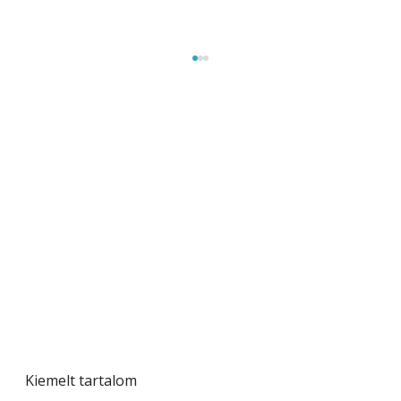
Beton járdalap készítése és lerakása – gyári
és saját készítésű megoldások
Kiemelt tartalom