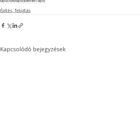
ajtó
tolóajtó
beltéri ajtó
Építés, felújítás
Kapcsolódó bejegyzések