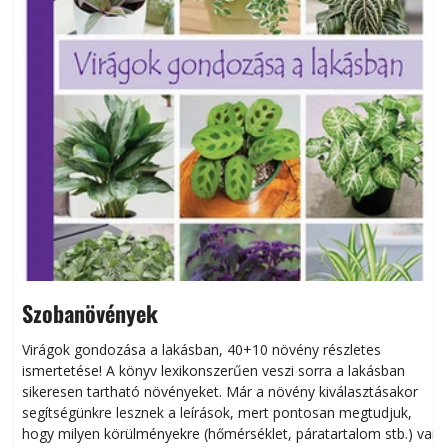
Szobanövények
Virágok gondozása a lakásban, 40+10 növény részletes
ismertetése! A könyv lexikonszerűen veszi sorra a lakásban
s
sikeresen tart­ha­tó növényeket. Már a növény kiválasztásakor
h
segítségünkre lesznek a leírások, mert pontosan megtudjuk,
k
hogy milyen körülményekre (hőmérséklet, páratartalom stb.) van