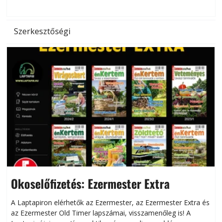
d
Szerkesztőségi
Okoselőfizetés: Ezermester Extra
A Laptapiron elérhetők az Ezermester, az Ezermester Extra és
az Ezermester Old Timer lapszámai, visszamenőleg is! A