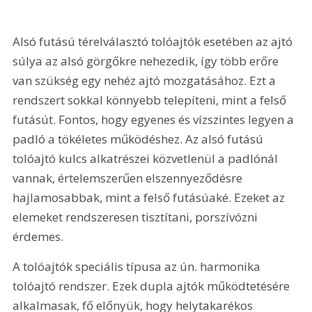
Alsó futású térelválasztó tolóajtók esetében az ajtó 
súlya az alsó görgőkre nehezedik, így több erőre 
van szükség egy nehéz ajtó mozgatásához. Ezt a 
rendszert sokkal könnyebb telepíteni, mint a felső 
futásút. Fontos, hogy egyenes és vízszintes legyen a 
padló a tökéletes működéshez. Az alsó futású 
tolóajtó kulcs alkatrészei közvetlenül a padlónál 
vannak, értelemszerűen elszennyeződésre 
hajlamosabbak, mint a felső futásúaké. Ezeket az 
elemeket rendszeresen tisztítani, porszívózni 
érdemes.
A tolóajtók speciális típusa az ún. harmonika 
tolóajtó rendszer. Ezek dupla ajtók működtetésére 
alkalmasak, fő előnyük, hogy helytakarékos 