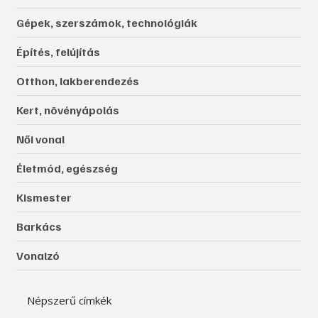
Gépek, szerszámok, technológiák
Építés, felújítás
Otthon, lakberendezés
Kert, növényápolás
Női vonal
Életmód, egészség
Kismester
Barkács
Vonalzó
Népszerű címkék