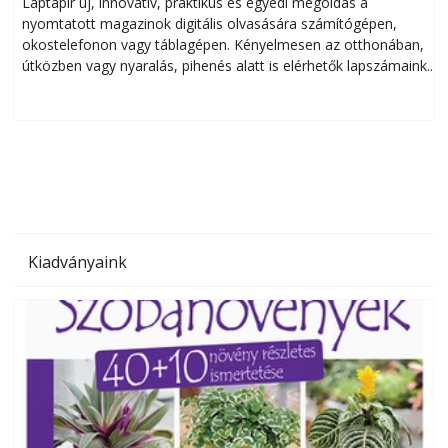
Laptapir új, innovatív, praktikus és egyedi megoldás a
L
nyomtatott magazinok digitális olvasására számítógépen,
okostelefonon vagy táblagépen. Kényelmesen az otthonában,
útközben vagy nyaralás, pihenés alatt is elérhetők lapszámaink.
ú
Bárhol, bármikor, akár külföldön élve vagy dolgozva is
B
olvashatók az Ezermester lapszámai. A Laptapir kényelmes
megoldás, mert: – t
Kiadványaink