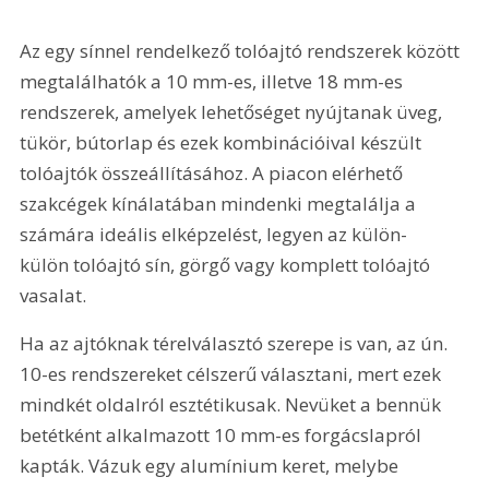
Az egy sínnel rendelkező tolóajtó rendszerek között 
megtalálhatók a 10 mm-es, illetve 18 mm-es 
rendszerek, amelyek lehetőséget nyújtanak üveg, 
tükör, bútorlap és ezek kombinációival készült 
tolóajtók összeállításához. A piacon elérhető 
szakcégek kínálatában mindenki megtalálja a 
számára ideális elképzelést, legyen az külön-
külön tolóajtó sín, görgő vagy komplett tolóajtó 
vasalat.
Ha az ajtóknak térelválasztó szerepe is van, az ún. 
10-es rendszereket célszerű választani, mert ezek 
mindkét oldalról esztétikusak. Nevüket a bennük 
betétként alkalmazott 10 mm-es forgácslapról 
kapták. Vázuk egy alumínium keret, melybe 