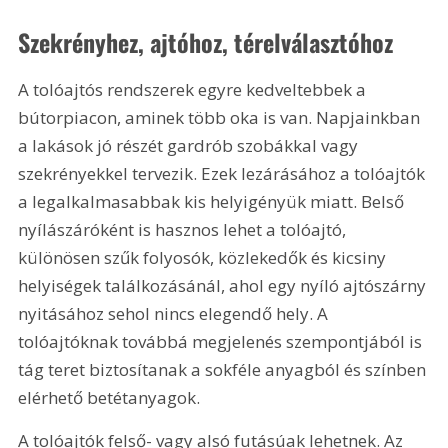
Szekrényhez, ajtóhoz, térelválasztóhoz
A tolóajtós rendszerek egyre kedveltebbek a 
bútorpiacon, aminek több oka is van. Napjainkban 
a lakások jó részét gardrób szobákkal vagy 
szekrényekkel tervezik. Ezek lezárásához a tolóajtók 
a legalkalmasabbak kis helyigényük miatt. Belső 
nyílászáróként is hasznos lehet a tolóajtó, 
különösen szűk folyosók, közlekedők és kicsiny 
helyiségek találkozásánál, ahol egy nyíló ajtószárny 
nyitásához sehol nincs elegendő hely. A 
tolóajtóknak továbbá megjelenés szempontjából is 
tág teret biztosítanak a sokféle anyagból és színben 
elérhető betétanyagok.
A tolóajtók felső- vagy alsó futásúak lehetnek. Az 