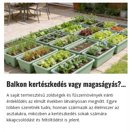
Balkon kertészkedés vagy magaságyás?
Helytakarékos kertészkedés
A saját termesztésű zöldségek és fűszernövények iránti
érdeklődés az elmúlt években látványosan megnőtt. Egyre
többen szeretnék tudni, honnan származik az élelmiszer az
l
asztalukra, miközben a kertészkedés sokak számára
kikapcsolódást és feltöltődést is jelent.
é