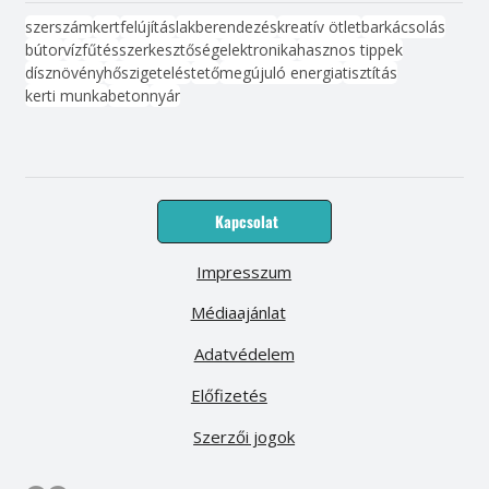
szerszám
kert
felújítás
lakberendezés
kreatív ötlet
barkácsolás
bútor
víz
fűtés
szerkesztőség
elektronika
hasznos tippek
dísznövény
hőszigetelés
tető
megújuló energia
tisztítás
kerti munka
beton
nyár
Kapcsolat
Impresszum
Médiaajánlat
Adatvédelem
Előfizetés
Szerzői jogok