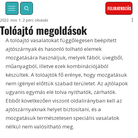
FELIRATKOZÁS
2022. nov. 1.
2 perc olvasás
Tolóajtó megoldások
A tolóajtó vasalatokat függőlegesen beépített 
ajtószárnyak és hasonló tolható elemek 
mozgatására használjuk, melyek fából, üvegből, 
műanyagból, illetve ezek kombinációjából 
készültek. A tolóajtók fő erénye, hogy mozgatásuk 
nem igényel előttük szabad területet. Az ajtólapok 
ugyanis egymás elé tolva nyithatók, zárhatók. 
Ebből következően viszont oldalirányban kell az 
ajtószárnyaknak helyet biztosítani, és a 
mozgatásuk természetesen speciális vasalatok 
nélkül nem valósítható meg.