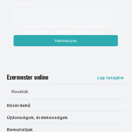
E-mail cím
*
Igen, szeretnék feliratkozni, és elfogadom az 
adatkezelést. 
Adatvédelmi tájékoztató
Feliratkozás
Ezermester online
Lap tetejére
Rovatok
Közérdekű
Újdonságok, érdekességek
Bemutatjuk