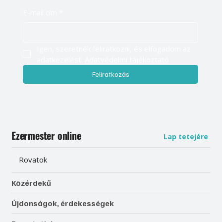
E-mail cím
*
Igen, szeretnék feliratkozni, és elfogadom az 
adatkezelést. 
Adatvédelmi tájékoztató
Feliratkozás
Ezermester online
Lap tetejére
Rovatok
Közérdekű
Újdonságok, érdekességek