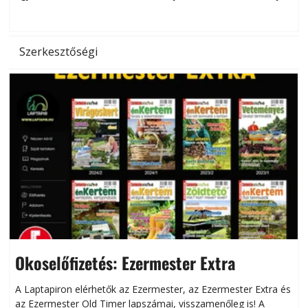
hőség káros hatásait.
l
Szerkesztőségi
Okoselőfizetés: Ezermester Extra
A Laptapiron elérhetők az Ezermester, az Ezermester Extra és
az Ezermester Old Timer lapszámai, visszamenőleg is! A