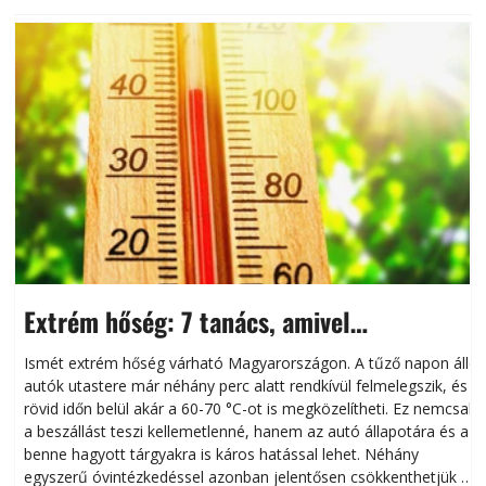
Extrém hőség: 7 tanács, amivel
megóvhatjuk autónkat a nyári károktól
Ismét extrém hőség várható Magyarországon. A tűző napon álló
autók utastere már néhány perc alatt rendkívül felmelegszik, és
rövid időn belül akár a 60-70 °C-ot is megközelítheti. Ez nemcsak
n
a beszállást teszi kellemetlenné, hanem az autó állapotára és a
benne hagyott tárgyakra is káros hatással lehet. Néhány
egyszerű óvintézkedéssel azonban jelentősen csökkenthetjük a