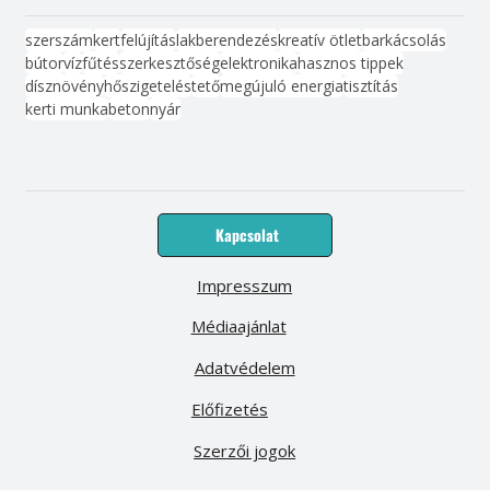
szerszám
kert
felújítás
lakberendezés
kreatív ötlet
barkácsolás
bútor
víz
fűtés
szerkesztőség
elektronika
hasznos tippek
dísznövény
hőszigetelés
tető
megújuló energia
tisztítás
kerti munka
beton
nyár
Kapcsolat
Impresszum
Médiaajánlat
Adatvédelem
Előfizetés
Szerzői jogok