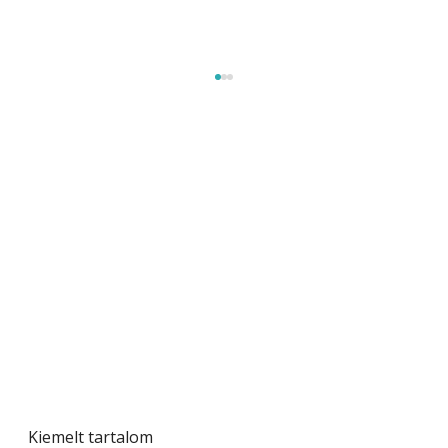
Tiszta homlokzat éveken át
Kiemelt tartalom