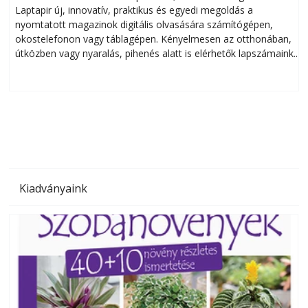
Laptapir új, innovatív, praktikus és egyedi megoldás a
L
nyomtatott magazinok digitális olvasására számítógépen,
okostelefonon vagy táblagépen. Kényelmesen az otthonában,
útközben vagy nyaralás, pihenés alatt is elérhetők lapszámaink.
ú
Bárhol, bármikor, akár külföldön élve vagy dolgozva is
B
olvashatók az Ezermester lapszámai. A Laptapir kényelmes
megoldás, mert: – t
Kiadványaink