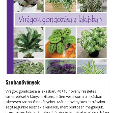
Szobanövények
Virágok gondozása a lakásban, 40+10 növény részletes
ismertetése! A könyv lexikonszerűen veszi sorra a lakásban
s
sikeresen tart­ha­tó növényeket. Már a növény kiválasztásakor
h
segítségünkre lesznek a leírások, mert pontosan megtudjuk,
k
hogy milyen körülményekre (hőmérséklet, páratartalom stb.) van