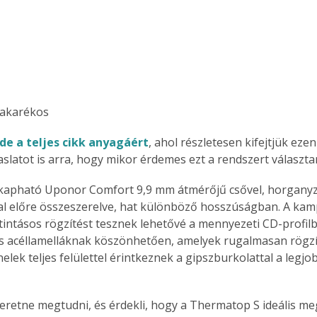
Együtt jobban megéri!
Bővebb információ itt!
k az
Együtt jobban megéri! A
takarékos
mester
könyvek tetszőleges
er Old
párosítással kedvezményes
ide a teljes cikk anyagáért
, ahol részletesen kifejtjük eze
áron, 0 Ft postaköltséggel
slatot is arra, hogy mikor érdemes ezt a rendszert választan
ptapir új,
megrendelhetők!
és egyedi
kapható Uponor Comfort 9,9 mm átmérőjű csővel, horganyzo
tt
l előre összeszerelve, hat különböző hosszúságban. A kam
lvasására
elefonon
tintásos rögzítést tesznek lehetővé a mennyezeti CD-profil
nyelmesen
s acéllamelláknak köszönhetően, amelyek rugalmasan rögzí
ben vagy
elek teljes felülettel érintkeznek a gipszburkolattal a legjo
t is
. Bárhol,
ön élve
eretne megtudni, és érdekli, hogy a Thermatop S ideális me
ashatók az