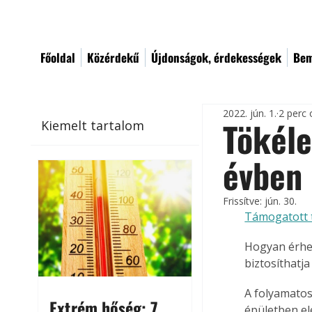
Főoldal
Közérdekű
Újdonságok, érdekességek
Bem
2022. jún. 1.
2 perc 
Tökéle
Kiemelt tartalom
évben
Frissítve:
jún. 30.
Támogatott 
Hogyan érhet
biztosíthatj
A folyamatos
Extrém hőség: 7
épületben el