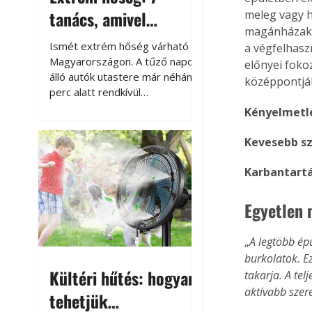
tanács, amivel
meleg vagy h
magánházakb
megóvhatjuk
Ismét extrém hőség várható
a végfelhas
autónkat a nyári
Magyarországon. A tűző napon
előnyei fok
álló autók utastere már néhány
középpontjá
károktól
perc alatt rendkívül
felmelegszik, és rövid időn belül
Kényelmetle
akár a 60-70 °C-ot is
megközelítheti. Ez nemcsak a
Kevesebb s
beszállást teszi kellemetlenné,
hanem az autó állapotára és a
Karbantart
benne hagyott tárgyakra is
káros hatással lehet. Néhány
Egyetlen 
egyszerű óvintézkedéssel
azonban jelentősen
„
A legtöbb ép
csökkenthetjük a hőség káros
burkolatok. E
hatásait.
Kültéri hűtés: hogyan
takarja. A te
aktívabb szere
tehetjük