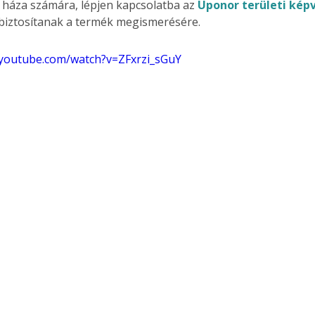
 háza számára, lépjen kapcsolatba az 
Uponor területi képv
. A
biztosítanak a termék megismerésére.
megoldás,
.youtube.com/watch?v=ZFxrzi_sGuY