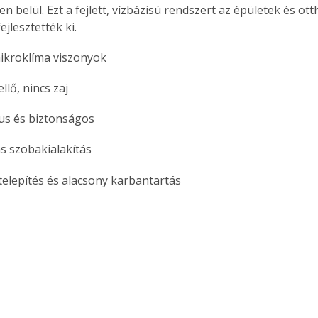
 belül. Ezt a fejlett, vízbázisú rendszert az épületek és ot
jlesztették ki.
mikroklíma viszonyok
llő, nincs zaj
us és biztonságos
 szobakialakítás
elepítés és alacsony karbantartás