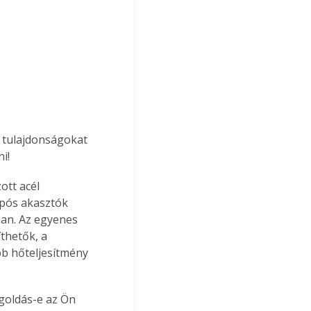
n tulajdonságokat 
i! 
tt acél 
pós akasztók 
ban. Az egyenes 
thetők, a 
bb hőteljesítmény 
goldás-e az Ön 