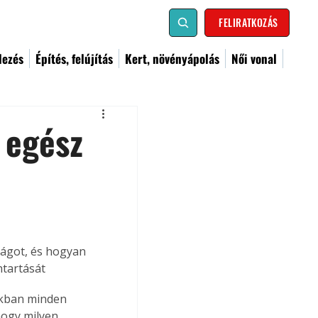
FELIRATKOZÁS
dezés
Építés, felújítás
Kert, növényápolás
Női vonal
 egész
ságot, és hogyan 
ntartását 
nkban minden 
hogy milyen 