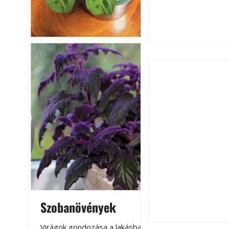
Hogyan válasszunk
fenntartható kert
Szobanövények
Virágoskert: k
teraszon, laká
Virágok gondozása a lakásban,