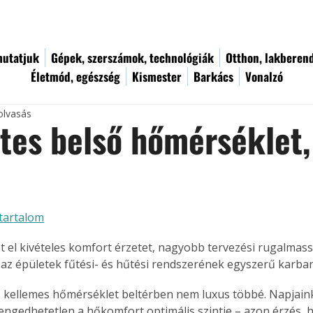
utatjuk
Gépek, szerszámok, technológiák
Otthon, lakberen
Életmód, egészség
Kismester
Barkács
Vonalzó
olvasás
tes belső hőmérséklet,
tartalom
 el kivételes komfort érzetet, nagyobb tervezési rugalmas
a az épületek fűtési- és hűtési rendszerének egyszerű karba
 kellemes hőmérséklet beltérben nem luxus többé. Napjai
engedhetetlen a hőkomfort optimális szintje – azon érzés, 