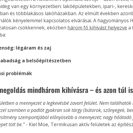
ideg van egy környezetben: lakóépületekben, ipari-, kereske
an és többlakásos lakóházakban. Az elmúlt években azon
ználók kényelemmel kapcsolatos elvárásai. A hagyományos 
ozatosan csökkennek, eközben 
három fő kihívást helyezve
 a
ba:
nség: légáram és zaj
zabadság a belsőépítészetben
ási problémák
megoldás mindhárom kihívásra – és azon túl i
ületben a mennyezet a legkevésbé zavart felület. Nem találhatók 
zzel szemben a padlót gyakran sok tárgy (bútorok, szőnyegek, be
ljesítmény szempontjából előnyösebb a mennyezet; nagy hőátadó fel
pet tölt be.”
 - Kiel Moe, Termikusan aktív felületek az építé