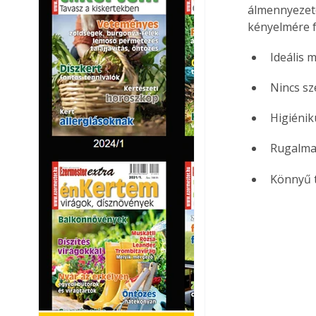
álmennyezeten
kényelmére fe
Ideális 
Nincs sze
Higiénik
Rugalmas
Könnyű t