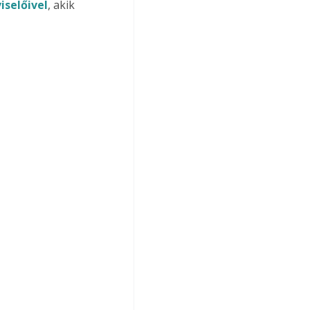
iselőivel
, akik 