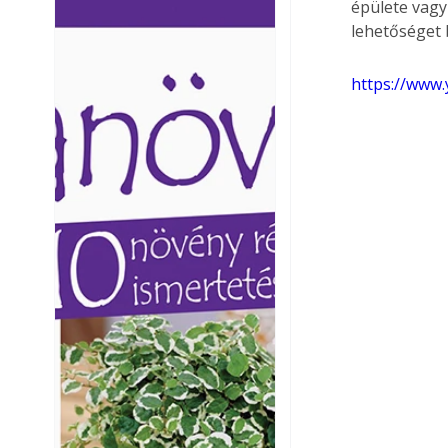
épülete vagy
Ezermester lapszámai. A
Ezermester lapszámai
lehetőséget 
Laptapir kényelmes megoldás,
Laptapir kényelmes 
mert: – t
mert: – t
https://www