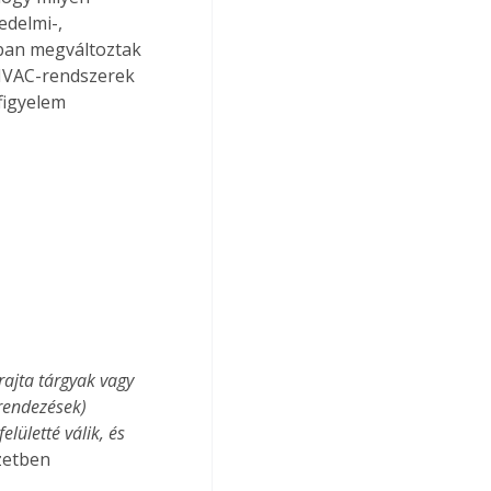
delmi-, 
ban megváltoztak 
HVAC-rendszerek 
 figyelem 
s
rajta tárgyak vagy 
rendezések) 
ületté válik, és 
szetben