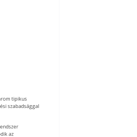
árom tipikus 
zési szabadsággal 
rendszer 
dik az 