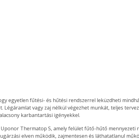
hogy egyetlen fűtési- és hűtési rendszerrel leküzdheti mindh
t. Légáramlat vagy zaj nélkül végezhet munkát, teljes terve
 alacsony karbantartási igényekkel.
z Uponor Thermatop S, amely felület fűtő-hűtő mennyezeti 
ugárzási elven működik, zajmentesen és láthatatlanul műkö