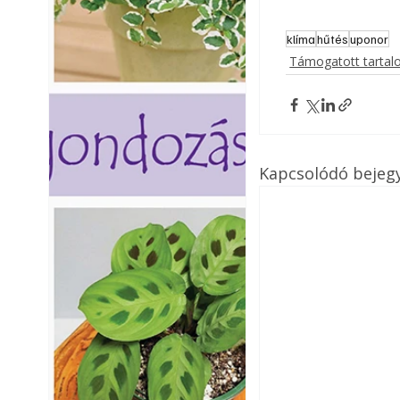
klíma
hűtés
uponor
Támogatott tarta
Kapcsolódó bejeg