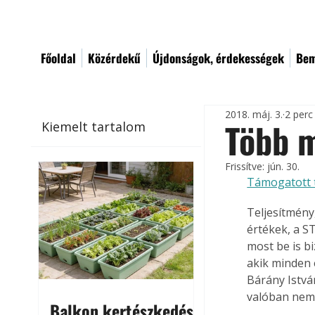
Főoldal
Közérdekű
Újdonságok, érdekességek
Bem
2018. máj. 3.
2 perc
Több m
Kiemelt tartalom
Frissítve:
jún. 30.
Támogatott 
Teljesítmény
értékek, a S
most be is bi
akik minden 
Bárány István
valóban nem
Balkon kertészkedés