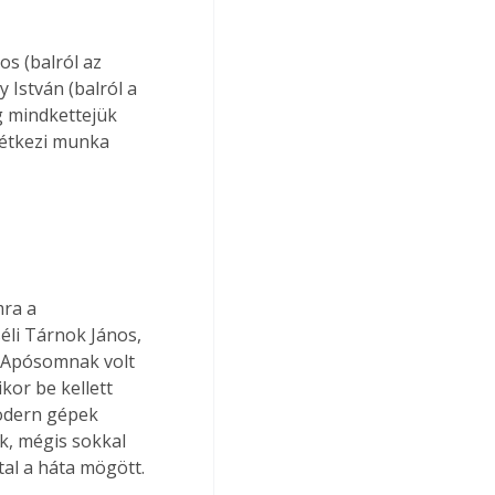
os (balról az 
 István (balról a 
 mindkettejük 
kétkezi munka 
ra a 
éli Tárnok János, 
 „Apósomnak volt 
or be kellett 
modern gépek 
, mégis sokkal 
tal a háta mögött.