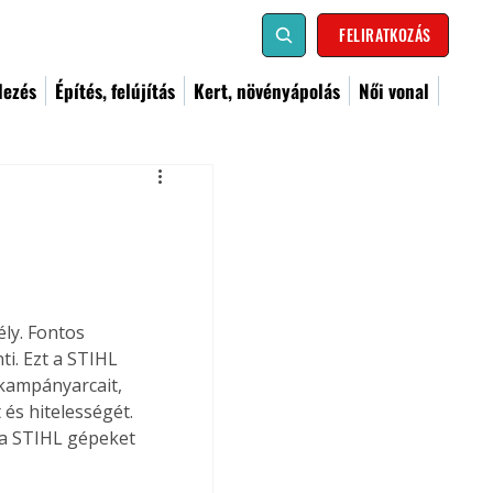
FELIRATKOZÁS
dezés
Építés, felújítás
Kert, növényápolás
Női vonal
ly. Fontos 
i. Ezt a STIHL 
 kampányarcait, 
és hitelességét. 
: a STIHL gépeket 