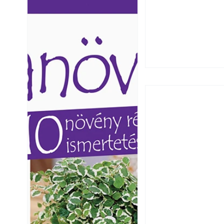
Ezermester lapszámai. A
Ezermester lapszámai
Laptapir kényelmes megoldás,
Laptapir kényelmes 
mert: – t
mert: – t
Hogyan válasszunk
fenntartható kert