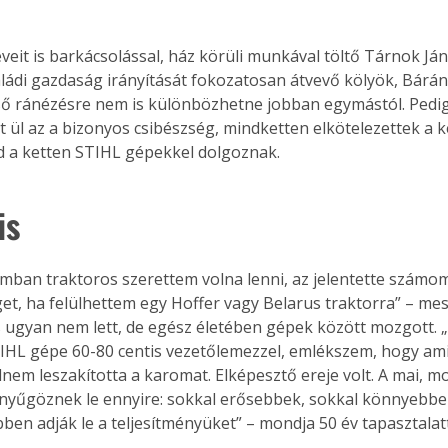
veit is barkácsolással, ház körüli munkával töltő Tárnok Ján
aládi gazdaság irányítását fokozatosan átvevő kölyök, Bárány
ső ránézésre nem is különbözhetne jobban egymástól. Pedig
 ül az a bizonyos csibészség, mindketten elkötelezettek a 
nd a ketten STIHL gépekkel dolgoznak.
is
ban traktoros szerettem volna lenni, az jelentette számom
t, ha felülhettem egy Hoffer vagy Belarus traktorra” – mes
s ugyan nem lett, de egész életében gépek között mozgott.
TIHL gépe 60-80 centis vezetőlemezzel, emlékszem, hogy amik
dnem leszakította a karomat. Elképesztő ereje volt. A mai, 
nyűgöznek le ennyire: sokkal erősebbek, sokkal könnyebbek
ben adják le a teljesítményüket” – mondja 50 év tapasztalat