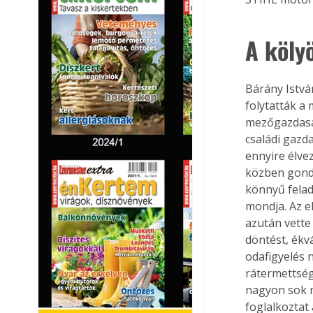
A köly
Bárány Istvá
folytatták a 
mezőgazdaság
családi gazd
ennyire élvez
közben gondo
könnyű felad
mondja. Az e
azután vette
döntést, ékv
odafigyelés 
rátermettség
nagyon sok m
foglalkoztat