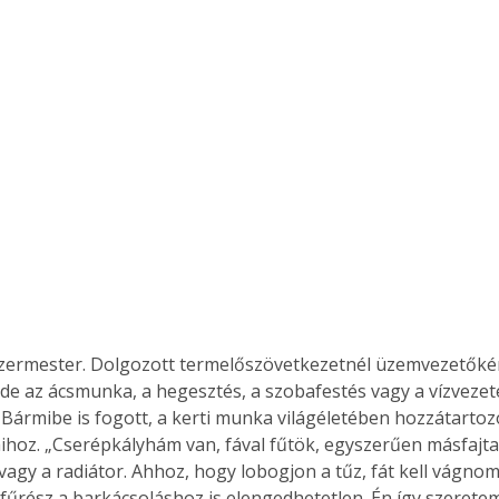
ezermester. Dolgozott termelőszövetkezetnél üzemvezetőkén
de az ácsmunka, a hegesztés, a szobafestés vagy a vízvezet
l. Bármibe is fogott, a kerti munka világéletében hozzátartozo
hoz. „Cserépkályhám van, fával fűtök, egyszerűen másfajta
vagy a radiátor. Ahhoz, hogy lobogjon a tűz, fát kell vágnom
űrész a barkácsoláshoz is elengedhetetlen. Én így szeretem”