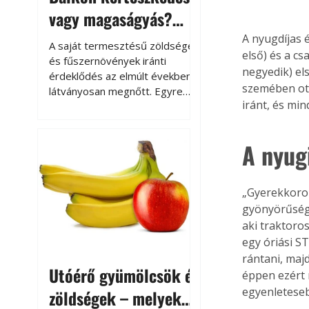
vagy magaságyás?
Helytakarékos
A nyugdíjas é
A saját termesztésű zöldségek
első) és a cs
kertészkedés
és fűszernövények iránti
negyedik) el
érdeklődés az elmúlt években
szemében ott
látványosan megnőtt. Egyre
iránt, és mi
többen szeretnék tudni, honnan
származik az élelmiszer az
asztalukra, miközben a
A nyug
kertészkedés sokak számára
kikapcsolódást és feltöltődést
is jelent.
„Gyerekkorom
gyönyörűsége
aki traktoro
egy óriási S
rántani, maj
Utóérő gyümölcsök és
éppen ezért 
egyenleteseb
zöldségek – melyek