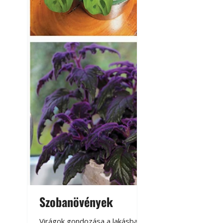
Szobanövények
Virágoskert: k
teraszon, laká
Virágok gondozása a lakásban,