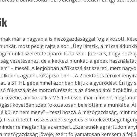
ök
nnak már a nagyapja is mezőgazdasággal foglalkozott, késő
munkát, most pedig rajta a sor. „Úgy látszik, a mi családunkb
i munka szeretete apáról fiúra száll. Jó érzés, hogy hozzáj
aság vezetéséhez, de a kétkezi munkát, a gépek használatát 
em” – meséli. A legjobban a fűkaszálást szereti, mert nagyon
lkodni, agyalni, kikapcsolódni. „A 2 hektáros terület lenyí
at, a STIHL gépeimmel azonban bírjuk a gyűrődést. Én így s
lső fűkaszáját és motorfűrészét is az édesapjától örökölte, d
 a kezébe, amikor a kis MS 170-essel már mindent megtanult.
ágást követően szép fokozatosan belejöttem a munkába. Át
nélkül ez nem megy” – teszi hozzá. A mezőgazdaság, mint mo
et, szeretetet, összeszedettséget és elkötelezettséget igény
indenre megtanítja az embert. „Szeretnék agrártudományi 
 a mezőgazdaság jövője, ezért folyamatosan keresem a fejlő