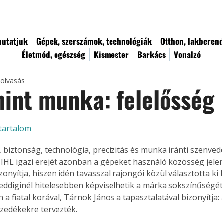
utatjuk
Gépek, szerszámok, technológiák
Otthon, lakberen
Életmód, egészség
Kismester
Barkács
Vonalzó
 olvasás
int munka: felelősség
tartalom
, biztonság, technológia, precizitás és munka iránti szenvedé
TIHL igazi erejét azonban a gépeket használó közösség jelent
zonyítja, hiszen idén tavasszal rajongói közül választotta ki
eddiginél hitelesebben képviselhetik a márka sokszínűségét 
 a fiatal korával, Tárnok János a tapasztalatával bizonyítja
zedékekre tervezték.