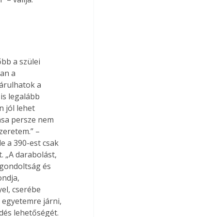
bb a szülei 
an a 
árulhatok a 
is legalább 
 jól lehet 
rása persze nem 
zeretem.” – 
e a 390-est csak 
 „A darabolást, 
gondoltság és 
ndja, 
el, cserébe 
egyetemre járni, 
dés lehetőségét. 