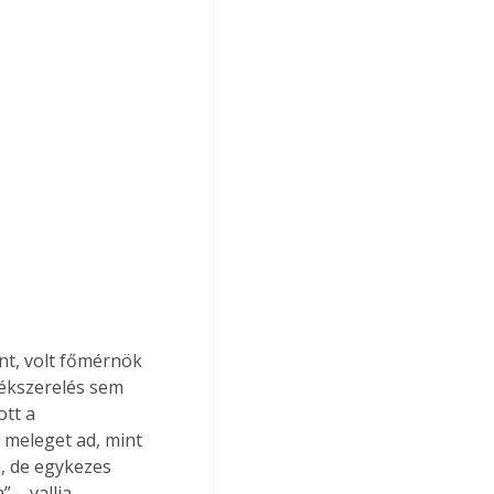
t, volt főmérnök 
ékszerelés sem 
tt a 
 meleget ad, mint 
, de egykezes 
 – vallja.