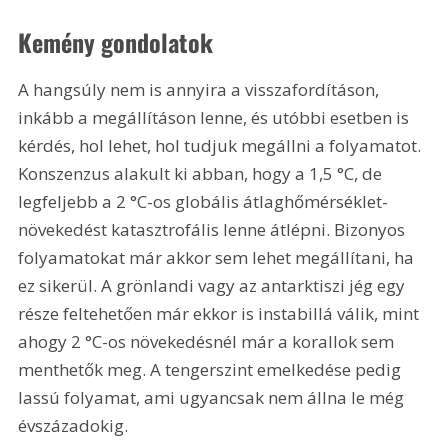
Kemény gondolatok
A hangsúly nem is annyira a visszafordításon, 
inkább a megállításon lenne, és utóbbi esetben is 
kérdés, hol lehet, hol tudjuk megállni a folyamatot. 
Konszenzus alakult ki abban, hogy a 1,5 °C, de 
legfeljebb a 2 °C-os globális átlaghőmérséklet-
növekedést katasztrofális lenne átlépni. Bizonyos 
folyamatokat már akkor sem lehet megállítani, ha 
ez sikerül. A grönlandi vagy az antarktiszi jég egy 
része feltehetően már ekkor is instabillá válik, mint 
ahogy 2 °C-os növekedésnél már a korallok sem 
menthetők meg. A tengerszint emelkedése pedig 
lassú folyamat, ami ugyancsak nem állna le még 
évszázadokig.