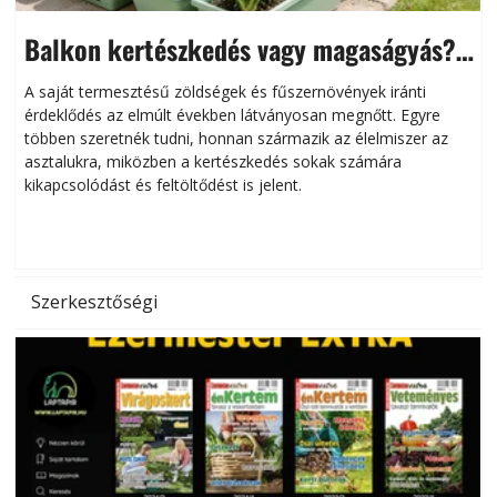
Balkon kertészkedés vagy magaságyás?
Helytakarékos kertészkedés
A saját termesztésű zöldségek és fűszernövények iránti
érdeklődés az elmúlt években látványosan megnőtt. Egyre
többen szeretnék tudni, honnan származik az élelmiszer az
l
asztalukra, miközben a kertészkedés sokak számára
kikapcsolódást és feltöltődést is jelent.
é
d
Szerkesztőségi