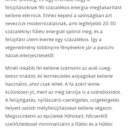
felújításoknak 90 százalékos energia-megtakarítást 
kellene elérniük. Ehhez képest a valóságban azt 
nevezzük modernizálásnak, ami legfeljebb 20-30 
százaléknyi fűtési energiát spórol meg, és a 
felújítási ütem évente egy százalékos. Így a 
végeredmény többnyire fényévekre jár a passzív 
házak elterjesztésétől.
Minél inkább fel kellene számolni az acél-üveg-
beton triádot, és természetes anyagokat kellene 
használni, ahol csak lehet. A fa azért lenne 
különösen jó, mert az még tárolja is a széndioxidot. 
A felújítgatás, nyílászáró-cserélgetés, szigetelgetés 
helyett valódi mélyfelújításokat kellene végezni. 
Megszüntetni az épületek hőhidait, hőcserélő 
szellőztetéssel minimalizálni a fűtési és a hűtési 