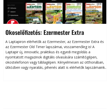
Okoselőfizetés: Ezermester Extra
A Laptapiron elérhetők az Ezermester, az Ezermester Extra és
az Ezermester Old Timer lapszámai, visszamenőleg is! A
Laptapir új, innovatív, praktikus és egyedi megoldás a
L
nyomtatott magazinok digitális olvasására számítógépen,
okostelefonon vagy táblagépen. Kényelmesen az otthonában,
útközben vagy nyaralás, pihenés alatt is elérhetők lapszámaink.
ú
Bárhol, bármikor, akár külföldön élve vagy dolgozva is
B
olvashatók az Ezermester lapszámai. A Laptapir kényelmes
megoldás, mert: – t