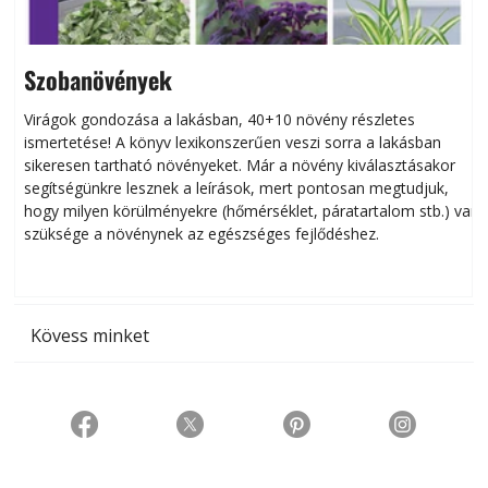
Szobanövények
Virágok gondozása a lakásban, 40+10 növény részletes
ismertetése! A könyv lexikonszerűen veszi sorra a lakásban
s
sikeresen tart­ha­tó növényeket. Már a növény kiválasztásakor
h
segítségünkre lesznek a leírások, mert pontosan megtudjuk,
k
hogy milyen körülményekre (hőmérséklet, páratartalom stb.) van
szüksége a növénynek az egészséges fejlődéshez.
t
Kövess minket