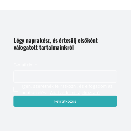
Légy naprakész, és értesülj elsőként
válogatott tartalmainkról
E-mail cím
*
Igen, szeretnék feliratkozni, és elfogadom az 
adatkezelést. 
Adatvédelmi tájékoztató
Feliratkozás