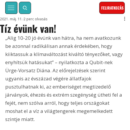
FELIRATKOZÁS
2021. máj. 11.
2 perc olvasás
Tíz évünk van!
„Alig 10-20 jó évünk van hátra, ha nem avatkozunk 
be azonnal radikálisan annak érdekében, hogy 
kiiktassuk a klímaváltozást kiváltó tényezőket, vagy 
enyhítsük hatásukat” – nyilatkozta a Qubit-nek 
Ürge-Vorsatz Diána. Az előrejelzések szerint 
ugyanis az évszázad végére állatfajok 
pusztulhatnak ki, az emberiséget megtizedelő 
járványok, éhezés és extrém szegénység ütheti fel a 
fejét, nem szólva arról, hogy teljes országokat 
moshat el a víz a világtengerek megemelkedett 
szintje miatt.