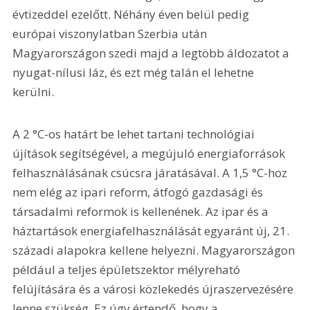
évtizeddel ezelőtt. Néhány éven belül pedig 
európai viszonylatban Szerbia után 
Magyarországon szedi majd a legtöbb áldozatot a 
nyugat-nílusi láz, és ezt még talán el lehetne 
kerülni.
A 2 °C-os határt be lehet tartani technológiai 
újítások segítségével, a megújuló energiaforrások 
felhasználásának csúcsra járatásával. A 1,5 °C-hoz 
nem elég az ipari reform, átfogó gazdasági és 
társadalmi reformok is kellenének. Az ipar és a 
háztartások energiafelhasználását egyaránt új, 21. 
századi alapokra kellene helyezni. Magyarországon 
például a teljes épületszektor mélyreható 
felújítására és a városi közlekedés újraszervezésére 
lenne szükség. Ez úgy értendő, hogy a 