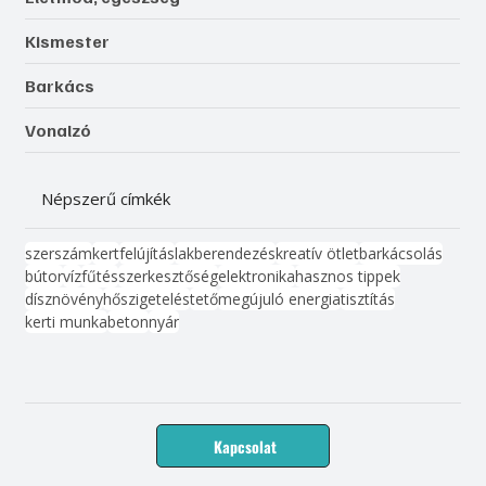
Kismester
Barkács
Vonalzó
Népszerű címkék
szerszám
kert
felújítás
lakberendezés
kreatív ötlet
barkácsolás
bútor
víz
fűtés
szerkesztőség
elektronika
hasznos tippek
dísznövény
hőszigetelés
tető
megújuló energia
tisztítás
kerti munka
beton
nyár
Kapcsolat