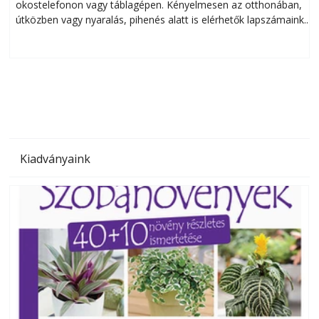
okostelefonon vagy táblagépen. Kényelmesen az otthonában,
útközben vagy nyaralás, pihenés alatt is elérhetők lapszámaink.
ú
Bárhol, bármikor, akár külföldön élve vagy dolgozva is
B
olvashatók az Ezermester lapszámai. A Laptapir kényelmes
megoldás, mert: – t
Kiadványaink