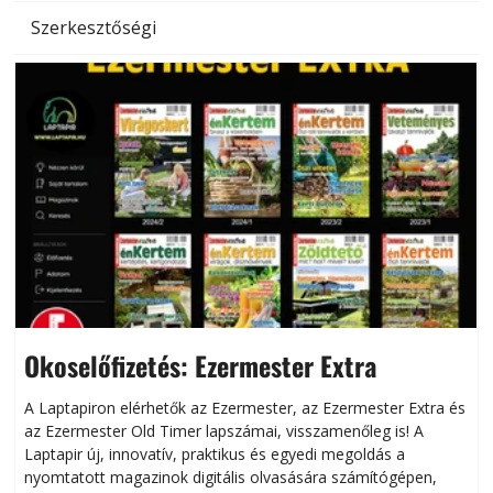
Szerkesztőségi
Okoselőfizetés: Ezermester Extra
A Laptapiron elérhetők az Ezermester, az Ezermester Extra és
az Ezermester Old Timer lapszámai, visszamenőleg is! A
Laptapir új, innovatív, praktikus és egyedi megoldás a
L
nyomtatott magazinok digitális olvasására számítógépen,