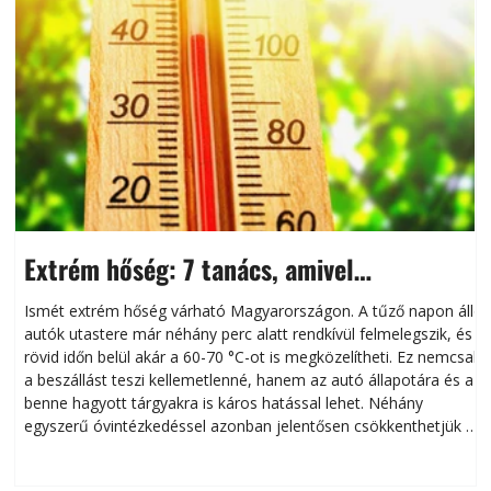
Extrém hőség: 7 tanács, amivel
megóvhatjuk autónkat a nyári károktól
Ismét extrém hőség várható Magyarországon. A tűző napon álló
autók utastere már néhány perc alatt rendkívül felmelegszik, és
rövid időn belül akár a 60-70 °C-ot is megközelítheti. Ez nemcsak
n
a beszállást teszi kellemetlenné, hanem az autó állapotára és a
benne hagyott tárgyakra is káros hatással lehet. Néhány
egyszerű óvintézkedéssel azonban jelentősen csökkenthetjük a
hőség káros hatásait.
l