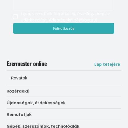
Igen, szeretnék feliratkozni, és elfogadom az 
adatkezelést. 
Adatvédelmi tájékoztató
Feliratkozás
Ezermester online
Lap tetejére
Rovatok
Közérdekű
Újdonságok, érdekességek
Bemutatjuk
Gépek, szerszámok, technológiák