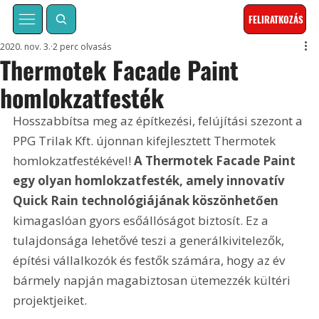
FELIRATKOZÁS
2020. nov. 3.
2 perc olvasás
Thermotek Facade Paint
homlokzatfesték
Hosszabbítsa meg az építkezési, felújítási szezont a 
PPG Trilak Kft. újonnan kifejlesztett Thermotek 
homlokzatfestékével! 
A Thermotek Facade Paint 
egy olyan homlokzatfesték, amely innovatív 
Quick Rain technológiájának köszönhetően
kimagaslóan gyors esőállóságot biztosít. Ez a 
tulajdonsága lehetővé teszi a generálkivitelezők, 
építési vállalkozók és festők számára, hogy az év 
bármely napján magabiztosan ütemezzék kültéri 
projektjeiket.