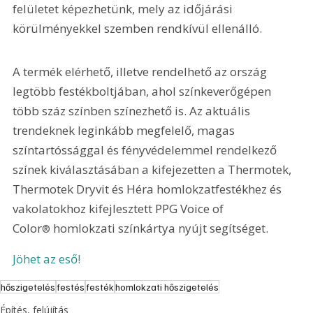
felületet képezhetünk, mely az időjárási 
körülményekkel szemben rendkívül ellenálló.
A termék elérhető, illetve rendelhető az ország 
legtöbb festékboltjában, ahol színkeverőgépen 
több száz színben színezhető is. Az aktuális 
trendeknek leginkább megfelelő, magas 
színtartóssággal és fényvédelemmel rendelkező 
színek kiválasztásában a kifejezetten a Thermotek, 
Thermotek Dryvit és Héra homlokzatfestékhez és 
vakolatokhoz kifejlesztett PPG Voice of 
Color
 homlokzati színkártya nyújt segítséget. 
®
Jöhet az eső!
hőszigetelés
festés
festék
homlokzati hőszigetelés
Építés, felújítás