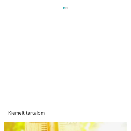
Beton járdalap készítése és lerakása – gyári
és saját készítésű megoldások
Kiemelt tartalom