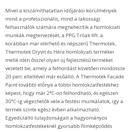
Mivel a kiszámíthatatlan időjárási körülmények 
mind a professzionális, mind a lakossági 
felhasználók számára megnehezítik a homlokzati 
munkák megtervezését, a PPG Trilak Kft. a 
korábban már elérhető és népszerű Thermotek, 
Thermotek Dryvit és Héra homlokzati termékei 
mellé idén ősszel olyan új fejlesztésű terméket 
vezetett be, amely a felhordást követően mindössze 
20 perc elteltével már esőálló. A Thermotek Facade 
Paint további előnye a többi homlokzatfestékhez 
képest, hogy már 2°C-on felhordható, és egészen 
30°C-ig végezhetők vele a festési munkálatok, így a 
termék szinte egész évben alkalmazható. 
Egyedülálló tulajdonságait a hagyományos 
homlokzatfestékeknél gyorsabb filmképződés 