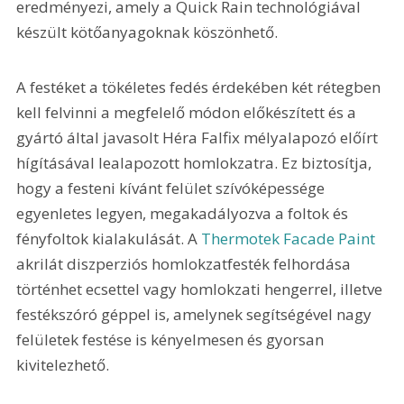
eredményezi, amely a Quick Rain technológiával 
készült kötőanyagoknak köszönhető. 
A festéket a tökéletes fedés érdekében két rétegben 
kell felvinni a megfelelő módon előkészített és a 
gyártó által javasolt Héra Falfix mélyalapozó előírt 
hígításával lealapozott homlokzatra. Ez biztosítja, 
hogy a festeni kívánt felület szívóképessége 
egyenletes legyen, megakadályozva a foltok és 
fényfoltok kialakulását. A 
Thermotek Facade Paint
akrilát diszperziós homlokzatfesték felhordása 
történhet ecsettel vagy homlokzati hengerrel, illetve 
festékszóró géppel is, amelynek segítségével nagy 
felületek festése is kényelmesen és gyorsan 
kivitelezhető.