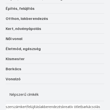
Építés, felújítás
Otthon, lakberendezés
Kert, növényápolás
Női vonal
Életmód, egészség
Kismester
Barkács
Vonalzó
Népszerű címkék
szerszám
kert
felújítás
lakberendezés
kreatív ötlet
barkácsolás