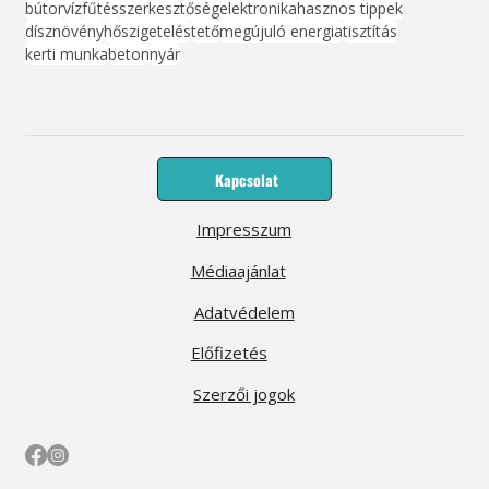
bútor
víz
fűtés
szerkesztőség
elektronika
hasznos tippek
dísznövény
hőszigetelés
tető
megújuló energia
tisztítás
kerti munka
beton
nyár
Kapcsolat
Impresszum
Médiaajánlat
Adatvédelem
Előfizetés
Szerzői jogok