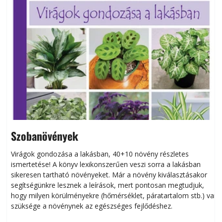
Szobanövények
Virágok gondozása a lakásban, 40+10 növény részletes
ismertetése! A könyv lexikonszerűen veszi sorra a lakásban
s
sikeresen tart­ha­tó növényeket. Már a növény kiválasztásakor
h
segítségünkre lesznek a leírások, mert pontosan megtudjuk,
k
hogy milyen körülményekre (hőmérséklet, páratartalom stb.) van
szüksége a növénynek az egészséges fejlődéshez.