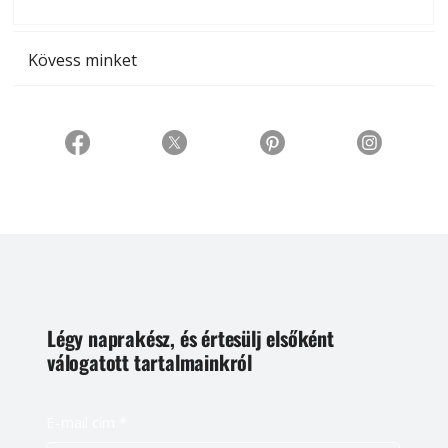
t
Kövess minket
Légy naprakész, és értesülj elsőként
válogatott tartalmainkról
E-mail cím
*