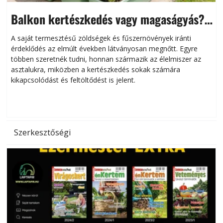
Balkon kertészkedés vagy magaságyás?
Helytakarékos kertészkedés
A saját termesztésű zöldségek és fűszernövények iránti
érdeklődés az elmúlt években látványosan megnőtt. Egyre
többen szeretnék tudni, honnan származik az élelmiszer az
l
asztalukra, miközben a kertészkedés sokak számára
kikapcsolódást és feltöltődést is jelent.
é
d
Szerkesztőségi