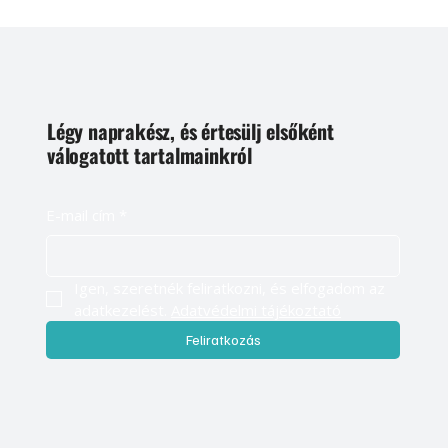
Légy naprakész, és értesülj elsőként
válogatott tartalmainkról
E-mail cím
*
Igen, szeretnék feliratkozni, és elfogadom az 
adatkezelést. 
Adatvédelmi tájékoztató
Feliratkozás