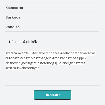
Kismester
Barkács
Vonalzó
Népszerű címkék
szerszám
kert
felújítás
lakberendezés
kreatív ötlet
barkácsolás
bútor
víz
fűtés
szerkesztőség
elektronika
hasznos tippek
dísznövény
hőszigetelés
tető
megújuló energia
tisztítás
kerti munka
beton
nyár
Kapcsolat