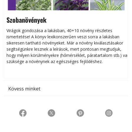
Szobanövények
Virágok gondozása a lakásban, 40+10 növény részletes
ismertetése! A könyv lexikonszerűen veszi sorra a lakásban
s
sikeresen tart­ha­tó növényeket. Már a növény kiválasztásakor
h
segítségünkre lesznek a leírások, mert pontosan megtudjuk,
k
hogy milyen körülményekre (hőmérséklet, páratartalom stb.) van
szüksége a növénynek az egészséges fejlődéshez.
t
Kövess minket