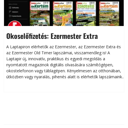
Okoselőfizetés: Ezermester Extra
A Laptapiron elérhetők az Ezermester, az Ezermester Extra és
az Ezermester Old Timer lapszámai, visszamenőleg is! A
Laptapir új, innovatív, praktikus és egyedi megoldás a
L
nyomtatott magazinok digitális olvasására számítógépen,
okostelefonon vagy táblagépen. Kényelmesen az otthonában,
útközben vagy nyaralás, pihenés alatt is elérhetők lapszámaink.
ú
Bárhol, bármikor, akár külföldön élve vagy dolgozva is
B
olvashatók az Ezermester lapszámai. A Laptapir kényelmes
megoldás, mert: – t