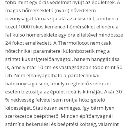
több mint egy órás védelmet nyújt az épületnek. A 
magas hőmérsékletű (nyári) hővédelem 
bizonyságát támasztja alá az a kísérlet, amiben a 
közel 1000 fokos kemence-hőmérséklet ellenére a 
fal külső hőmérséklete egy óra elteltével mindössze 
24 fokot emelkedett. A Thermoflocot nem csak 
hőtechnikai paraméterei különböztetik meg a 
szintetikus szigetelőanyagtól, hanem hanggátlása 
is, amely már 10 cm-es vastagságban több mint 50 
Db. Nem elhanyagolható a páratechnikai 
hatékonysága sem, amely megfelelő szerkezet 
esetén biztosítja az épület ideális klímáját. Akár 30 
% nedvesség felvétel sem rontja hőszigetelő 
képességét. Statikusan semleges, így bármilyen 
szerkezetbe beépíthető. Minden építőanyagnál 
számít a bekerülési és beépítési költség, valamint 