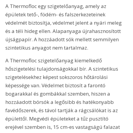
A Thermofloc egy szigetelőanyag, amely az 
épületek tető-, födém- és falszerkezeteinek 
védelmét biztosítja, védelmet jelent a nyári meleg 
és a téli hideg ellen. Alapanyaga újrahasznosított 
újságpapír. A hozzáadott sók mellett semmilyen 
szintetikus anyagot nem tartalmaz.
A Thermofloc szigetelőanyag kiemelkedő 
hőszigetelési tulajdonságokkal bír. A szintetikus 
szigetelésekhez képest sokszoros hőtárolási 
képessége van. Védelmet biztosít a farontó 
bogarakkal és gombákkal szemben, hiszen a 
hozzáadott bórsók a legősibb és hatékonyabb 
favédőszerek, és távol tartják a rágcsálókat is az 
épülettől. Megvédi épületeket a tűz pusztító 
erejével szemben is, 15 cm-es vastagságú falazat 