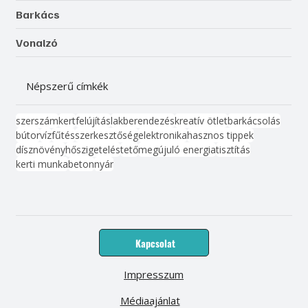
Barkács
Vonalzó
Népszerű címkék
szerszám
kert
felújítás
lakberendezés
kreatív ötlet
barkácsolás
bútor
víz
fűtés
szerkesztőség
elektronika
hasznos tippek
dísznövény
hőszigetelés
tető
megújuló energia
tisztítás
kerti munka
beton
nyár
Kapcsolat
Impresszum
Médiaajánlat