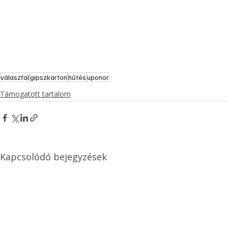
válaszfal
gipszkarton
hűtés
uponor
Támogatott tartalom
Kapcsolódó bejegyzések