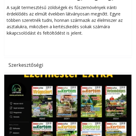
Helytakarékos kertészkedés
A saját termesztésű zöldségek és fűszernövények iránti
érdeklődés az elmúlt években látványosan megnőtt. Egyre
többen szeretnék tudni, honnan származik az élelmiszer az
l
asztalukra, miközben a kertészkedés sokak számára
kikapcsolódást és feltöltődést is jelent.
é
d
Szerkesztőségi