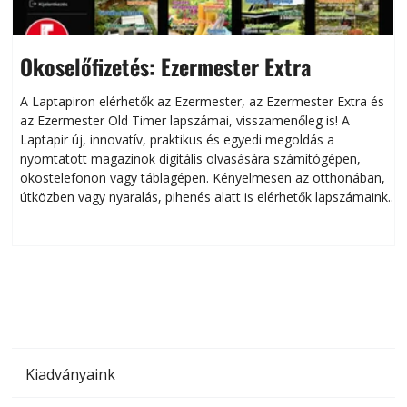
Okoselőfizetés: Ezermester Extra
A Laptapiron elérhetők az Ezermester, az Ezermester Extra és
az Ezermester Old Timer lapszámai, visszamenőleg is! A
Laptapir új, innovatív, praktikus és egyedi megoldás a
L
nyomtatott magazinok digitális olvasására számítógépen,
okostelefonon vagy táblagépen. Kényelmesen az otthonában,
útközben vagy nyaralás, pihenés alatt is elérhetők lapszámaink.
ú
Bárhol, bármikor, akár külföldön élve vagy dolgozva is
B
olvashatók az Ezermester lapszámai. A Laptapir kényelmes
megoldás, mert: – t
Kiadványaink