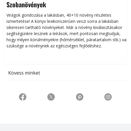
Szobanövények
Virágok gondozása a lakásban, 40+10 növény részletes
ismertetése! A könyv lexikonszerűen veszi sorra a lakásban
s
sikeresen tart­ha­tó növényeket. Már a növény kiválasztásakor
h
segítségünkre lesznek a leírások, mert pontosan megtudjuk,
k
hogy milyen körülményekre (hőmérséklet, páratartalom stb.) van
szüksége a növénynek az egészséges fejlődéshez.
t
Kövess minket