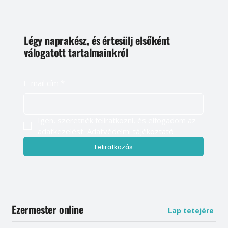
Légy naprakész, és értesülj elsőként
válogatott tartalmainkról
E-mail cím
*
Igen, szeretnék feliratkozni, és elfogadom az 
adatkezelést. 
Adatvédelmi tájékoztató
Feliratkozás
Ezermester online
Lap tetejére