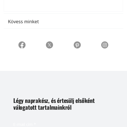
t
Kövess minket
Légy naprakész, és értesülj elsőként
válogatott tartalmainkról
E-mail cím
*