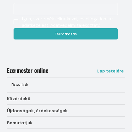
Igen, szeretnék feliratkozni, és elfogadom az 
adatkezelést. 
Adatvédelmi tájékoztató
Feliratkozás
Ezermester online
Lap tetejére
Rovatok
Közérdekű
Újdonságok, érdekességek
Bemutatjuk