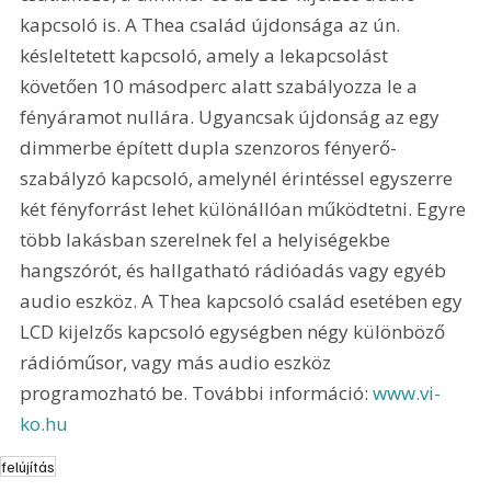
kapcsoló is. A Thea család újdonsága az ún. 
késleltetett kapcsoló, amely a lekapcsolást 
követően 10 másodperc alatt szabályozza le a 
fényáramot nullára. Ugyancsak újdonság az egy 
dimmerbe épített dupla szenzoros fényerő-
szabályzó kapcsoló, amelynél érintéssel egyszerre 
két fényforrást lehet különállóan működtetni. Egyre 
több lakásban szerelnek fel a helyiségekbe 
hangszórót, és hallgatható rádióadás vagy egyéb 
audio eszköz. A Thea kapcsoló család esetében egy 
LCD kijelzős kapcsoló egységben négy különböző 
rádióműsor, vagy más audio eszköz 
programozható be. További információ: 
www.vi-
ko.hu
felújítás