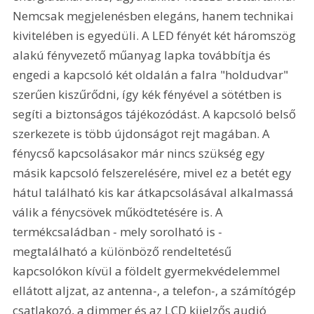
Nemcsak megjelenésben elegáns, hanem technikai 
kivitelében is egyedüli. A LED fényét két háromszög 
alakú fényvezető műanyag lapka továbbítja és 
engedi a kapcsoló két oldalán a falra "holdudvar" 
szerűen kiszűrődni, így kék fényével a sötétben is 
segíti a biztonságos tájékozódást. A kapcsoló belső 
szerkezete is több újdonságot rejt magában. A 
fénycső kapcsolásakor már nincs szükség egy 
másik kapcsoló felszerelésére, mivel ez a betét egy 
hátul található kis kar átkapcsolásával alkalmassá 
válik a fénycsövek működtetésére is. A 
termékcsaládban - mely sorolható is - 
megtalálható a különböző rendeltetésű 
kapcsolókon kívül a földelt gyermekvédelemmel 
ellátott aljzat, az antenna-, a telefon-, a számítógép 
csatlakozó, a dimmer és az LCD kijelzős audió 