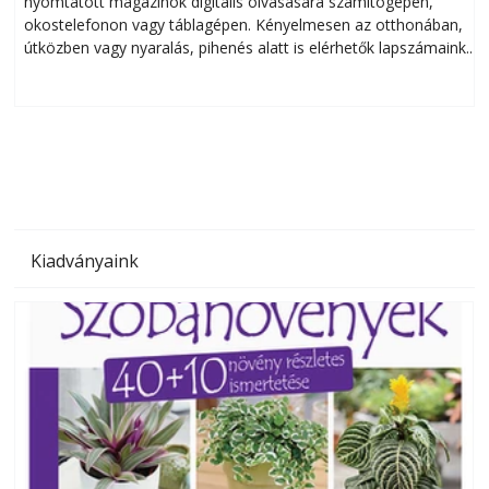
nyomtatott magazinok digitális olvasására számítógépen,
okostelefonon vagy táblagépen. Kényelmesen az otthonában,
útközben vagy nyaralás, pihenés alatt is elérhetők lapszámaink.
ú
Bárhol, bármikor, akár külföldön élve vagy dolgozva is
B
olvashatók az Ezermester lapszámai. A Laptapir kényelmes
megoldás, mert: – t
Kiadványaink