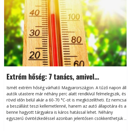
Extrém hőség: 7 tanács, amivel
megóvhatjuk autónkat a nyári károktól
Ismét extrém hőség várható Magyarországon. A tűző napon álló
autók utastere már néhány perc alatt rendkívül felmelegszik, és
rövid időn belül akár a 60-70 °C-ot is megközelítheti. Ez nemcsak
n
a beszállást teszi kellemetlenné, hanem az autó állapotára és a
benne hagyott tárgyakra is káros hatással lehet. Néhány
egyszerű óvintézkedéssel azonban jelentősen csökkenthetjük a
hőség káros hatásait.
l