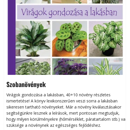
Szobanövények
Virágok gondozása a lakásban, 40+10 növény részletes
ismertetése! A könyv lexikonszerűen veszi sorra a lakásban
s
sikeresen tart­ha­tó növényeket. Már a növény kiválasztásakor
h
segítségünkre lesznek a leírások, mert pontosan megtudjuk,
k
hogy milyen körülményekre (hőmérséklet, páratartalom stb.) van
szüksége a növénynek az egészséges fejlődéshez.