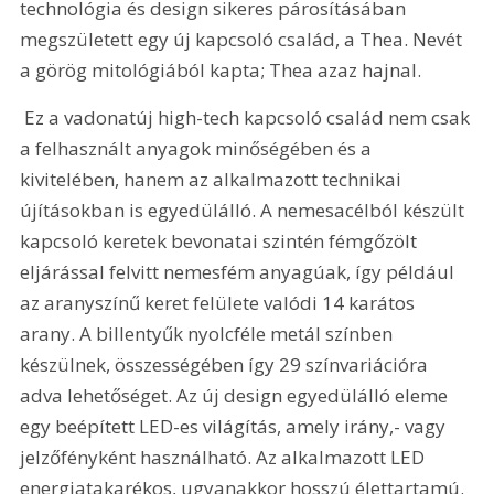
technológia és design sikeres párosításában 
megszületett egy új kapcsoló család, a Thea. Nevét 
a görög mitológiából kapta; Thea azaz hajnal.
 Ez a vadonatúj high-tech kapcsoló család nem csak 
a felhasznált anyagok minőségében és a 
kivitelében, hanem az alkalmazott technikai 
újításokban is egyedülálló. A nemesacélból készült 
kapcsoló keretek bevonatai szintén fémgőzölt 
eljárással felvitt nemesfém anyagúak, így például 
az aranyszínű keret felülete valódi 14 karátos 
arany. A billentyűk nyolcféle metál színben 
készülnek, összességében így 29 színvariációra 
adva lehetőséget. Az új design egyedülálló eleme 
egy beépített LED-es világítás, amely irány,- vagy 
jelzőfényként használható. Az alkalmazott LED 
energiatakarékos, ugyanakkor hosszú élettartamú. 