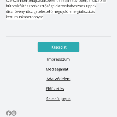
szerszám
kert
felújítás
lakberendezés
kreatív ötlet
barkácsolás
bútor
víz
fűtés
szerkesztőség
elektronika
hasznos tippek
dísznövény
hőszigetelés
tető
megújuló energia
tisztítás
kerti munka
beton
nyár
Kapcsolat
Impresszum
Médiaajánlat
Adatvédelem
Előfizetés
Szerzői jogok