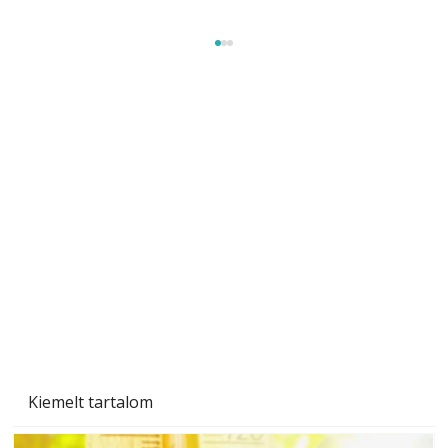
Beton járdalap készítése és lerakása – gyári
és saját készítésű megoldások
Kiemelt tartalom