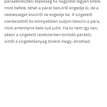
páraáteresztési képesség 6x nagyobb legyen kifelé, 
mint befelé, tehát a párát belülről engedje ki, de a 
nedvességet kívülről ne engedje be. A szigetelő 
szerkezetből 6x könnyebben tudjon távozni a pára, 
mint amennyire bele tud jutni. Ha ez nem így van, 
akkor a szigetelő rendszerben torlódó párától, 
víztől a szigetelőanyag tönkre megy, elrothad. 