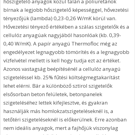
hőszigetelő anyagok közül talán a poliuretánok 
bírnak a legjobb hőszigetelő képességgel, hővezetési 
tényezőjük (lambda) 0,23-0,26 W/mK körül van. 
Hővezetési tényező értékében a szálas szigetelők és a 
cellulóz anyagúak nagyjából hasonlóak (kb. 0,39-
0,40 W/mK). A papír anyagú Thermofloc még az 
engedélyezet legnagyobb tömörítés és a legnagyobb 
vízfelvétel mellett is kell hogy tudja ezt az értéket. 
Azonos vastagság beépítésénél a cellulóz anyagú 
szigeteléssel kb. 25% fűtési költségmegtakarítást 
lehet elérni. Bár a különböző sztirol szigetelők 
elsősorban beton felületek, betonpanelek 
szigeteléséhez lettek kifejlesztve, és gyakran 
használják más homlokzatszigeteléseknél is, a 
tetőtéri szigeteléseknél is előkerülnek. Erre azonban 
nem ideális anyagok, mert a fajhőjük viszonylag 