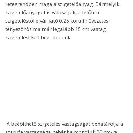
rétegrendben maga a szigetelőanyag. Bármelyik 
szigetelőanyagot is választjuk, a tetőtéri 
szigeteléstől elvárható 0,25 körüli hővezetési 
tényezőhöz ma már legalább 15 cm vastag 
szigetelést kell beépítenünk.
 A beépíthető szigetelés vastagságát behatárolja a 
szarufa vastagsága, tehát ha mondjuk 20 cm-re 