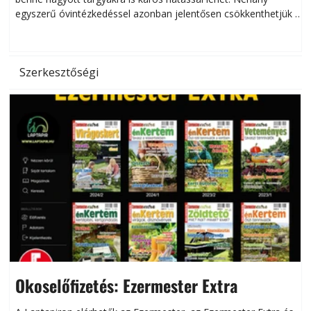
egyszerű óvintézkedéssel azonban jelentősen csökkenthetjük a
hőség káros hatásait.
l
Szerkesztőségi
Okoselőfizetés: Ezermester Extra