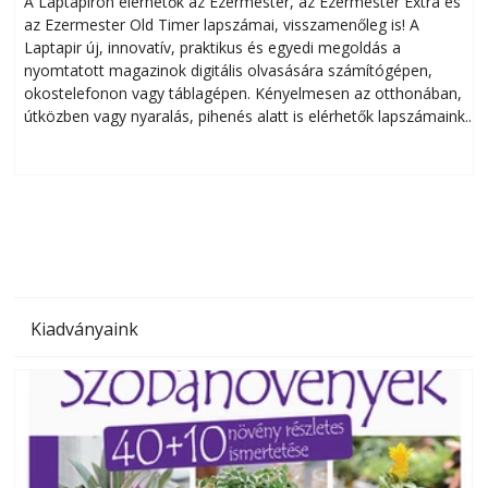
A Laptapiron elérhetők az Ezermester, az Ezermester Extra és
az Ezermester Old Timer lapszámai, visszamenőleg is! A
Laptapir új, innovatív, praktikus és egyedi megoldás a
L
nyomtatott magazinok digitális olvasására számítógépen,
okostelefonon vagy táblagépen. Kényelmesen az otthonában,
útközben vagy nyaralás, pihenés alatt is elérhetők lapszámaink.
ú
Bárhol, bármikor, akár külföldön élve vagy dolgozva is
B
olvashatók az Ezermester lapszámai. A Laptapir kényelmes
megoldás, mert: – t
Kiadványaink