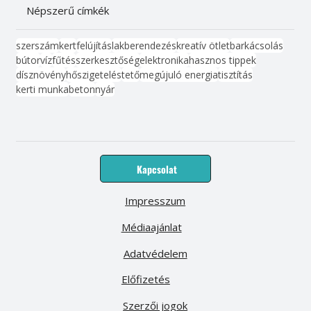
Népszerű címkék
szerszám
kert
felújítás
lakberendezés
kreatív ötlet
barkácsolás
bútor
víz
fűtés
szerkesztőség
elektronika
hasznos tippek
dísznövény
hőszigetelés
tető
megújuló energia
tisztítás
kerti munka
beton
nyár
Kapcsolat
Impresszum
Médiaajánlat
Adatvédelem
Előfizetés
Szerzői jogok