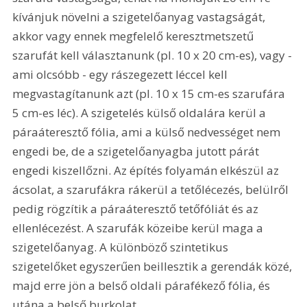
kívánjuk növelni a szigetelőanyag vastagságát, 
akkor vagy ennek megfelelő keresztmetszetű 
szarufát kell választanunk (pl. 10 x 20 cm-es), vagy - 
ami olcsóbb - egy rászegezett léccel kell 
megvastagítanunk azt (pl. 10 x 15 cm-es szarufára 
5 cm-es léc). A szigetelés külső oldalára kerül a 
páraáteresztő fólia, ami a külső nedvességet nem 
engedi be, de a szigetelőanyagba jutott párát 
engedi kiszellőzni. Az építés folyamán elkészül az 
ácsolat, a szarufákra rákerül a tetőlécezés, belülről 
pedig rögzítik a páraáteresztő tetőfóliát és az 
ellenlécezést. A szarufák közeibe kerül maga a 
szigetelőanyag. A különböző szintetikus 
szigetelőket egyszerűen beillesztik a gerendák közé, 
majd erre jön a belső oldali párafékező fólia, és 
utána a belső burkolat.