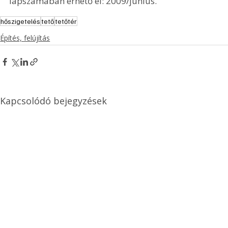
lapszámában érhető el: 2009/június.
hőszigetelés
tető
tetőtér
Építés, felújítás
Kapcsolódó bejegyzések