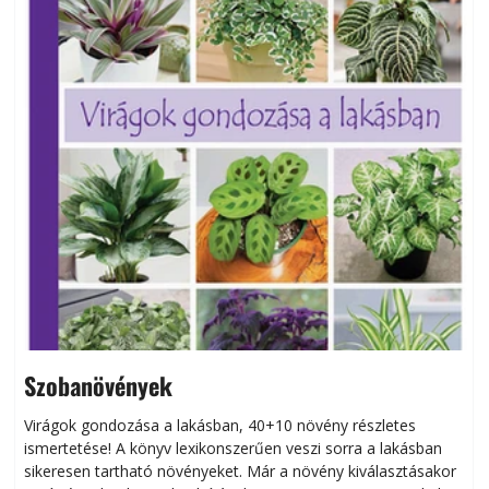
Szobanövények
Virágok gondozása a lakásban, 40+10 növény részletes
ismertetése! A könyv lexikonszerűen veszi sorra a lakásban
s
sikeresen tart­ha­tó növényeket. Már a növény kiválasztásakor
h