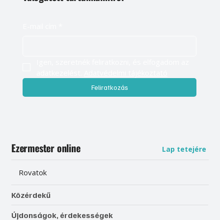
E-mail cím
*
Igen, szeretnék feliratkozni, és elfogadom az 
adatkezelést. 
Adatvédelmi tájékoztató
Feliratkozás
Ezermester online
Lap tetejére
Rovatok
Közérdekű
Újdonságok, érdekességek