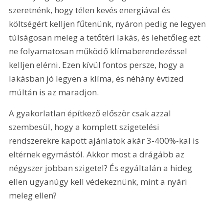
szeretnénk, hogy télen kevés energiával és 
költségért kelljen fűtenünk, nyáron pedig ne legyen 
túlságosan meleg a tetőtéri lakás, és lehetőleg ezt 
ne folyamatosan működő klímaberendezéssel 
kelljen elérni. Ezen kívül fontos persze, hogy a 
lakásban jó legyen a klíma, és néhány évtized 
múltán is az maradjon.
A gyakorlatlan építkező először csak azzal 
szembesül, hogy a komplett szigetelési 
rendszerekre kapott ajánlatok akár 3-400%-kal is 
eltérnek egymástól. Akkor most a drágább az 
négyszer jobban szigetel? És egyáltalán a hideg 
ellen ugyanúgy kell védekeznünk, mint a nyári 
meleg ellen?