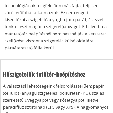
technológiának megfelelően más fajta, teljesen 
záró tetőfóliát alkalmaztak. Ez nem engedi 
kiszellőzni a szigetelőanyagba jutó párát, és ezzel 
tönkre teszi magát a szigetelőanyagot. E helyett ma 
már tetőtér beépítésnél nem használják a kétszeres 
szellőzést, viszont a szigetelés külső oldalára 
páraáteresztő fólia kerül.
Hőszigetelők tetőtér-beépítéshez
A választási lehetőségeink felsorolásszerűen; papír 
(cellulóz) anyagú szigetelés, poliuretán (PU), szálas 
szerkezetű üveggyapot vagy kőzetgyapot, illetve 
páradiffúz sztirolhab (EPS vagy XPS). A hagyományos 