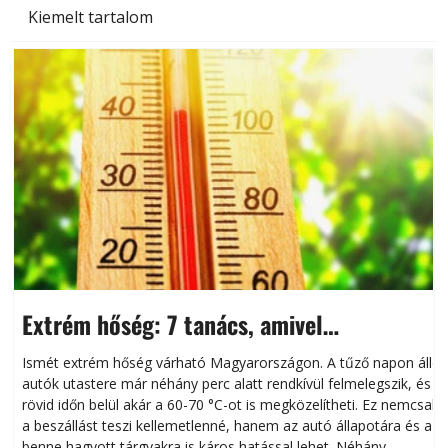
Kiemelt tartalom
Extrém hőség: 7 tanács, amivel
megóvhatjuk autónkat a nyári károktól
Ismét extrém hőség várható Magyarországon. A tűző napon álló
autók utastere már néhány perc alatt rendkívül felmelegszik, és
rövid időn belül akár a 60-70 °C-ot is megközelítheti. Ez nemcsak
n
a beszállást teszi kellemetlenné, hanem az autó állapotára és a
benne hagyott tárgyakra is káros hatással lehet. Néhány