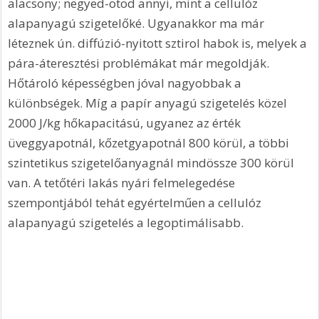
alacsony; negyed-ötöd annyi, mint a cellulóz 
alapanyagú szigetelőké. Ugyanakkor ma már 
léteznek ún. diffúzió-nyitott sztirol habok is, melyek a 
pára-áteresztési problémákat már megoldják. 
Hőtároló képességben jóval nagyobbak a 
különbségek. Míg a papír anyagú szigetelés közel 
2000 J/kg hőkapacitású, ugyanez az érték 
üveggyapotnál, kőzetgyapotnál 800 körül, a többi 
szintetikus szigetelőanyagnál mindössze 300 körül 
van. A tetőtéri lakás nyári felmelegedése 
szempontjából tehát egyértelműen a cellulóz 
alapanyagú szigetelés a legoptimálisabb.