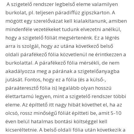
 A szigetelő rendszer legbelső eleme valamilyen 
burkolat, pl. teljesen páradiffúz gipszkarton. A 
mögött egy szerelővázat kell kialakítanunk, amiben 
mindenféle vezetékeket tudunk elvezetni anélkül, 
hogy a szigetelő fóliát megsértenénk. Ez a légrés 
arra is szolgál, hogy az utána következő belső 
oldali párafékező fólia közvetlenül ne érintkezzen a 
burkolattal. A párafékező fólia mérsékli, de nem 
akadályozza meg a párának a szigetelőanyagba 
jutását. Fontos, hogy ez a fólia (és a külső-, 
páraáteresztő fólia is) legalább olyan hosszú 
élettartamú legyen, mint a szigetelő rendszer többi 
eleme. Az építtető itt nagy hibát követhet el, ha az 
olcsó, rossz minőségű fóliát építteti be, amit 5-10 
éven belül hatalmas bontási költséggel kell 
kicseréltetnie. A belső oldali fólia után következik a 