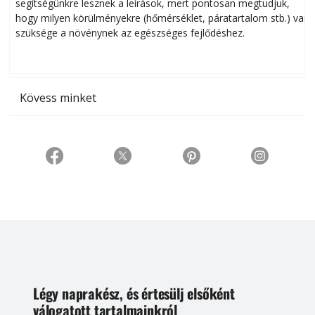
segítségünkre lesznek a leírások, mert pontosan megtudjuk,
k
hogy milyen körülményekre (hőmérséklet, páratartalom stb.) van
szüksége a növénynek az egészséges fejlődéshez.
t
Kövess minket
Légy naprakész, és értesülj elsőként
válogatott tartalmainkról