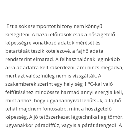
 Ezt a sok szempontot bizony nem könnyű 
kielégíteni. A hazai előírások csak a hőszigetelő 
képességre vonatkozó adatok mérését és 
betartását teszik kötelezővé, a fajhő adata 
rendszerint elmarad. A felhasználónak leginkább 
arra az adatra kell rákérdezni, ami nincs megadva, 
mert azt valószínűleg nem is vizsgálták. A 
szakemberek szerint egy helyiség 1 °C-kal való 
felfűtéséhez mindössze harmad annyi energia kell, 
mint ahhoz, hogy ugyanannyival lehűtsük, a fajhő 
tehát majdnem fontosabb, mint a hőszigetelő 
képesség. A jó tetőszerkezet légtechnikailag tömör, 
ugyanakkor páradiffúz, vagyis a párát átengedi. A 